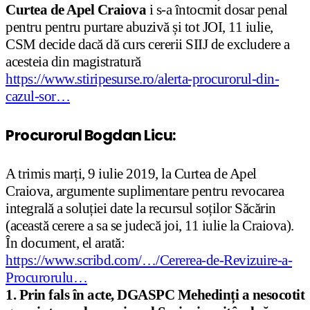
Curtea de Apel Craiova
i s-a întocmit dosar penal
pentru pentru purtare abuzivă și tot JOI, 11 iulie,
CSM decide dacă dă curs cererii SIIJ de excludere a
acesteia din magistratură
https://www.stiripesurse.ro/alerta-procurorul-din-
cazul-sor…
Procurorul Bogdan Licu:
A trimis marți, 9 iulie 2019, la Curtea de Apel
Craiova, argumente suplimentare pentru revocarea
integrală a soluției date la recursul soților Săcărin
(această cerere a sa se judecă joi, 11 iulie la Craiova).
În document, el arată:
https://www.scribd.com/…/Cererea-de-Revizuire-a-
Procurorulu…
1. Prin fals în acte, DGASPC Mehedinți a nesocotit