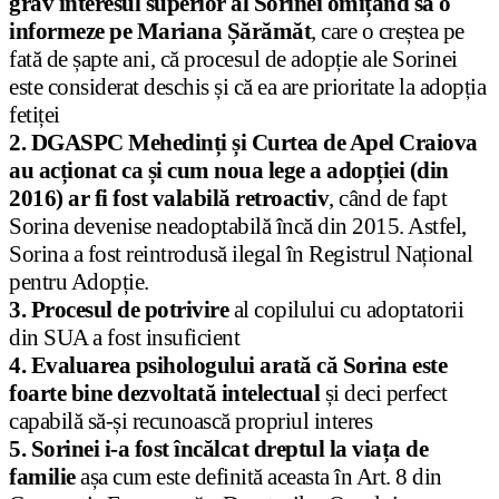
grav interesul superior al Sorinei omițând să o
informeze pe Mariana Șărămăt
, care o creștea pe
fată de șapte ani, că procesul de adopție ale Sorinei
este considerat deschis și că ea are prioritate la adopția
fetiței
2. DGASPC Mehedinți și Curtea de Apel Craiova
au acționat ca și cum noua lege a adopției (din
2016) ar fi fost valabilă retroactiv
, când de fapt
Sorina devenise neadoptabilă încă din 2015. Astfel,
Sorina a fost reintrodusă ilegal în Registrul Național
pentru Adopție.
3. Procesul de potrivire
al copilului cu adoptatorii
din SUA a fost insuficient
4. Evaluarea psihologului arată că Sorina este
foarte bine dezvoltată intelectual
și deci perfect
capabilă să-și recunoască propriul interes
5. Sorinei i-a fost încălcat dreptul la viața de
familie
așa cum este definită aceasta în Art. 8 din