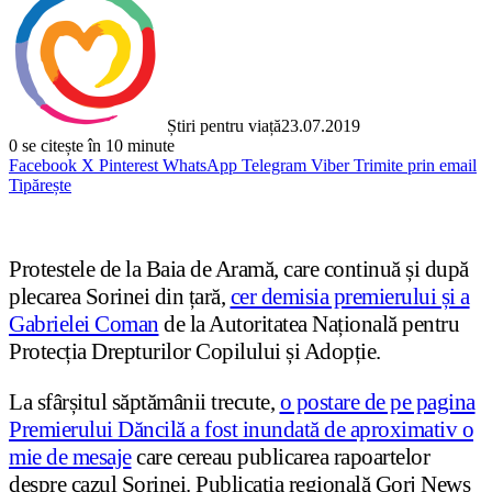
Știri pentru viață
23.07.2019
0
se citește în 10 minute
Facebook
X
Pinterest
WhatsApp
Telegram
Viber
Trimite prin email
Tipărește
Protestele de la Baia de Aramă, care continuă și după
plecarea Sorinei din țară,
cer demisia premierului și a
Gabrielei Coman
de la Autoritatea Națională pentru
Protecția Drepturilor Copilului și Adopție.
La sfârșitul săptămânii trecute,
o postare de pe pagina
Premierului Dăncilă a fost inundată de aproximativ o
mie de mesaje
care cereau publicarea rapoartelor
despre cazul Sorinei. Publicaţia regională Gorj News