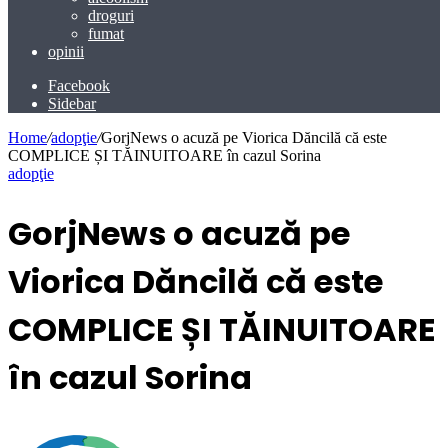
droguri
fumat
opinii
Facebook
Sidebar
Home
/
adopţie
/
GorjNews o acuză pe Viorica Dăncilă că este
COMPLICE ȘI TĂINUITOARE în cazul Sorina
adopţie
GorjNews o acuză pe
Viorica Dăncilă că este
COMPLICE ȘI TĂINUITOARE
în cazul Sorina