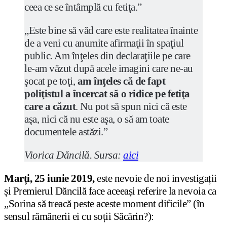
ceea ce se întâmplă cu fetiţa.”
„Este bine să văd care este realitatea înainte
de a veni cu anumite afirmaţii în spaţiul
public. Am înţeles din declaraţiile pe care
le-am văzut după acele imagini care ne-au
şocat pe toţi,
am înţeles că de fapt
poliţistul a încercat să o ridice pe fetiţa
care a căzut
. Nu pot să spun nici că este
aşa, nici că nu este aşa, o să am toate
documentele astăzi.”
Viorica Dăncilă. Sursa:
aici
Marți, 25 iunie 2019,
este nevoie de noi investigații
și Premierul Dăncilă face aceeași referire la nevoia ca
„Sorina să treacă peste aceste moment dificile” (în
sensul rămânerii ei cu soții Săcărin?):