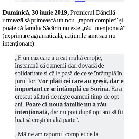
Duminică, 30 iunie 2019,
Premierul Dăncilă
urmează să primească un nou „raport complet” și
poate că familia Săcărin nu este „rău intenționată”
(exprimare agramaticală, acțiunile sunt sau nu
intenționate):
„E un caz care a creat multă emoție,
înseamnă că oamenii dau dovadă de
solidaritate și că le pasă de ce se întâmplă în
jurul lor. V
or plăti cei care au greșit, dar e
important ce se întâmplă cu Sorina.
Ea a
crescut alături de niște oameni timp de opt
ani.
Poate că noua familie nu a rău
intenționată,
dar nu poți după opt ani să fii
luat să crești în altă parte”.
„Mâine am raportul complet de la