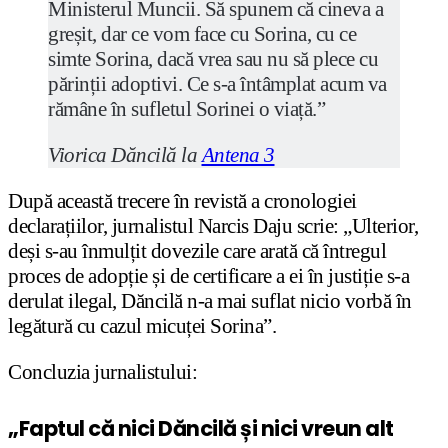
Ministerul Muncii. Să spunem că cineva a
greșit, dar ce vom face cu Sorina, cu ce
simte Sorina, dacă vrea sau nu să plece cu
părinții adoptivi. Ce s-a întâmplat acum va
rămâne în sufletul Sorinei o viață.”
Viorica Dăncilă la
Antena 3
După această trecere în revistă a cronologiei
declarațiilor, jurnalistul Narcis Daju scrie: „Ulterior,
deși s-au înmulțit dovezile care arată că întregul
proces de adopție și de certificare a ei în justiție s-a
derulat ilegal, Dăncilă n-a mai suflat nicio vorbă în
legătură cu cazul micuței Sorina”.
Concluzia jurnalistului:
„Faptul că nici Dăncilă și nici vreun alt