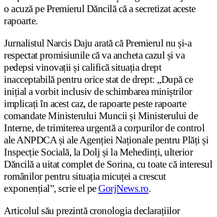
o acuză pe Premierul Dăncilă că a secretizat aceste
rapoarte.
Jurnalistul Narcis Daju arată că Premierul nu și-a
respectat promisiunile că va ancheta cazul și va
pedepsi vinovații și califică situația drept
inacceptabilă pentru orice stat de drept: „După ce
inițial a vorbit inclusiv de schimbarea miniștrilor
implicați în acest caz, de rapoarte peste rapoarte
comandate Ministerului Muncii și Ministerului de
Interne, de trimiterea urgentă a corpurilor de control
ale ANPDCA și ale Agenției Naționale pentru Plăți și
Inspecție Socială, la Dolj și la Mehedinți, ulterior
Dăncilă a uitat complet de Sorina, cu toate că interesul
românilor pentru situația micuței a crescut
exponențial”, scrie el pe
GorjNews.ro
.
Articolul său prezintă cronologia declarațiilor