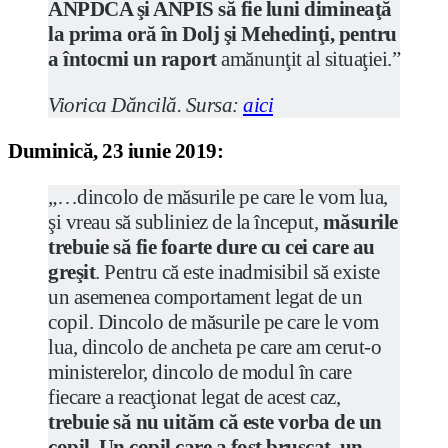
ANPDCA şi ANPIS să fie luni dimineaţă
la prima oră în Dolj şi Mehedinţi, pentru
a întocmi un raport
amănunţit al situaţiei.”
Viorica Dăncilă. Sursa:
aici
Duminică, 23 iunie 2019:
„…dincolo de măsurile pe care le vom lua,
şi vreau să subliniez de la început,
măsurile
trebuie să fie foarte dure cu cei care au
greşit
. Pentru că este inadmisibil să existe
un asemenea comportament legat de un
copil. Dincolo de măsurile pe care le vom
lua, dincolo de ancheta pe care am cerut-o
ministerelor, dincolo de modul în care
fiecare a reacţionat legat de acest caz,
trebuie să nu uităm că este vorba de un
copil. Un copil care a fost bruscat, un