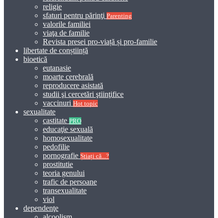
religie
sfaturi pentru părinţi
Parenting
valorile familiei
viaţa de familie
Revista presei pro-viață și pro-familie
libertate de conștiință
bioetică
eutanasie
moarte cerebrală
reproducere asistată
studii şi cercetări ştiinţifice
vaccinuri
Hot topic
sexualitate
castitate
PRO
educaţie sexuală
homosexualitate
pedofilie
pornografie
Știați că...?
prostitutie
teoria genului
trafic de persoane
transexualitate
viol
dependenţe
alcoolism