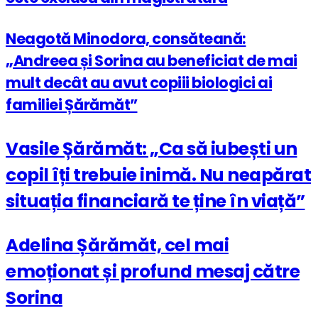
Neagotă Minodora, consăteană:
„Andreea și Sorina au beneficiat de mai
mult decât au avut copiii biologici ai
familiei Șărămăt”
Vasile Șărămăt: „Ca să iubești un
copil îți trebuie inimă. Nu neapărat
situația financiară te ține în viață”
Adelina Șărămăt, cel mai
emoționat și profund mesaj către
Sorina