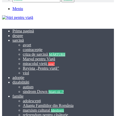
Meniu
Prima pagină
despre
sarcină
avort
contracepție
criza de sarcină
MĂRTURII
Marșul pentru Viață
miracolul vieţii
nou!
Revista „Pentru viață”
viol
adopţie
dizabilităţi
autism
sindrom Down
Știați că...?
familie
adolescenţi
Alianța Familiilor din România
marxism cultural
Ideologii
referendum pentru căsătorie