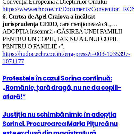
Convenția Europeană a Drepturilor Omului
https://www.echr.coe.int/Documents/Convention_RO
6. Curtea de Apel Craiova a încălcat
jurisprudența CEDO
, care menționează că „…
ADOPȚIA înseamnă «GĂSIREA UNEI FAMILII
PENTRU UN COPIL, IAR NU A UNUI COPIL
PENTRU O FAMILIE»”.
https://hudoc.echr.coe.int/eng-press?i=003-1035397-
1071177
Protestele în cazul Sorina continuă:
„Românie, țară dragă, nu ne da copiii-
afară!”
Justiția nu schimbă nimic în adopția
Sorinei. Procuroarea Maria Pițurcă nu
este exclusă din magistratură