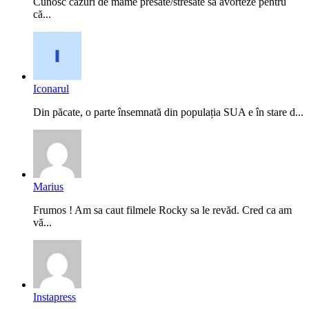
Cunosc cazuri de mame presate/stresate să avorteze pentru
că...
Iconarul
Din păcate, o parte însemnată din populația SUA e în stare d...
Marius
Frumos ! Am sa caut filmele Rocky sa le revăd. Cred ca am
vă...
Instapress