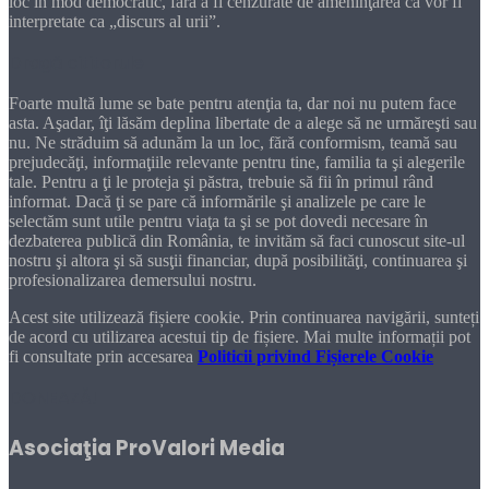
loc în mod democratic, fără a fi cenzurate de ameninţarea că vor fi
interpretate ca „discurs al urii”.
Dragă cititorule
Foarte multă lume se bate pentru atenţia ta, dar noi nu putem face
asta. Aşadar, îţi lăsăm deplina libertate de a alege să ne urmăreşti sau
nu. Ne străduim să adunăm la un loc, fără conformism, teamă sau
prejudecăţi, informaţiile relevante pentru tine, familia ta şi alegerile
tale. Pentru a ţi le proteja şi păstra, trebuie să fii în primul rând
informat. Dacă ţi se pare că informările şi analizele pe care le
selectăm sunt utile pentru viaţa ta şi se pot dovedi necesare în
dezbaterea publică din România, te invităm să faci cunoscut site-ul
nostru şi altora şi să susţii financiar, după posibilităţi, continuarea şi
profesionalizarea demersului nostru.
Acest site utilizează fișiere cookie. Prin continuarea navigării, sunteți
de acord cu utilizarea acestui tip de fișiere. Mai multe informații pot
fi consultate prin accesarea
Politicii privind Fișierele Cookie
DONEAZĂ!
Asociaţia ProValori Media