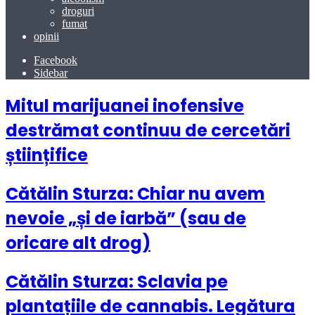
droguri
fumat
opinii
Facebook
Sidebar
Mitul marijuanei inofensive
destrămat continuu de cercetări
științifice
Cătălin Sturza: Chiar nu avem
nevoie „și de iarbă” (sau de
oricare alt drog)
Cătălin Sturza: Sclavia pe
plantațiile de cannabis. Legătura