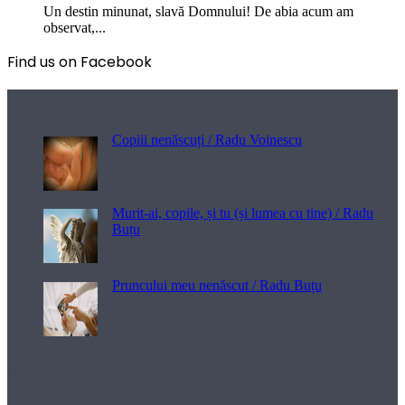
Un destin minunat, slavă Domnului! De abia acum am
observat,...
Find us on Facebook
Poezii pentru viață
Copiii nenăscuți / Radu Voinescu
Murit-ai, copile, și tu (și lumea cu tine) / Radu
Buțu
Pruncului meu nenăscut / Radu Buțu
Melodii pentru viață