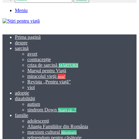
Meniu
Prima pagină
despre
sarcină
avort
contracepție
criza de sarcină
MĂRTURII
Marșul pentru Viață
miracolul vieţii
nou!
Revista „Pentru viață”
viol
adopţie
dizabilităţi
autism
sindrom Down
Știați că...?
familie
adolescenţi
Alianța Familiilor din România
marxism cultural
Ideologii
referendum pentru căsătorie