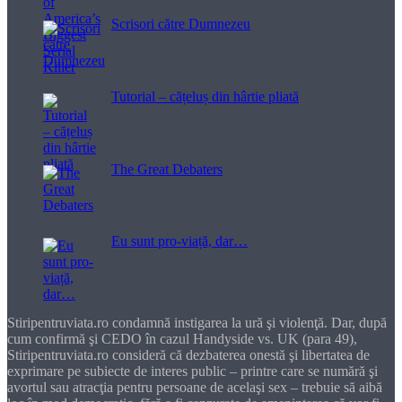
Scrisori către Dumnezeu
Tutorial – cățeluș din hârtie pliată
The Great Debaters
Eu sunt pro-viață, dar…
Stiripentruviata.ro condamnă instigarea la ură şi violenţă. Dar, după
cum confirmă şi CEDO în cazul Handyside vs. UK (para 49),
Stiripentruviata.ro consideră că dezbaterea onestă şi libertatea de
exprimare pe subiecte de interes public – printre care se numără şi
avortul sau atracţia pentru persoane de acelaşi sex – trebuie să aibă