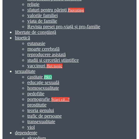
religie
sfaturi pentru părinţi
Parenting
valorile familiei
viaţa de familie
Revista presei pro-viață și pro-familie
libertate de conștiință
bioetică
eutanasie
moarte cerebrală
reproducere asistată
studii şi cercetări ştiinţifice
vaccinuri
Hot topic
sexualitate
castitate
PRO
educaţie sexuală
homosexualitate
pedofilie
pornografie
Știați că...?
prostitutie
teoria genului
trafic de persoane
transexualitate
viol
dependenţe
alcoolism