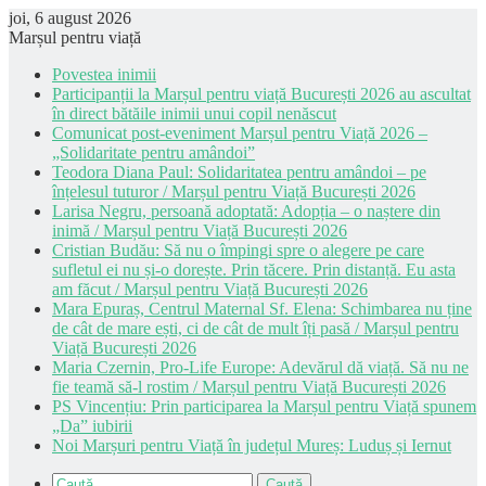
joi, 6 august 2026
Marșul pentru viață
Povestea inimii
Participanții la Marșul pentru viață București 2026 au ascultat
în direct bătăile inimii unui copil nenăscut
Comunicat post-eveniment Marșul pentru Viață 2026 –
„Solidaritate pentru amândoi”
Teodora Diana Paul: Solidaritatea pentru amândoi – pe
înțelesul tuturor / Marșul pentru Viață București 2026
Larisa Negru, persoană adoptată: Adopția – o naștere din
inimă / Marșul pentru Viață București 2026
Cristian Budău: Să nu o împingi spre o alegere pe care
sufletul ei nu și-o dorește. Prin tăcere. Prin distanță. Eu asta
am făcut / Marșul pentru Viață București 2026
Mara Epuraș, Centrul Maternal Sf. Elena: Schimbarea nu ține
de cât de mare ești, ci de cât de mult îți pasă / Marșul pentru
Viață București 2026
Maria Czernin, Pro-Life Europe: Adevărul dă viață. Să nu ne
fie teamă să-l rostim / Marșul pentru Viață București 2026
PS Vincențiu: Prin participarea la Marșul pentru Viață spunem
„Da” iubirii
Noi Marșuri pentru Viață în județul Mureș: Luduș și Iernut
Caută