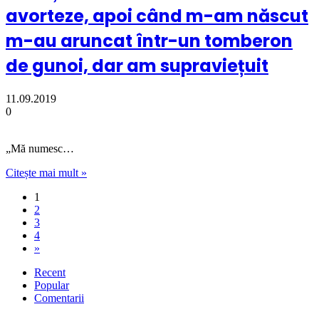
avorteze, apoi când m-am născut
m-au aruncat într-un tomberon
de gunoi, dar am supraviețuit
11.09.2019
0
„Mă numesc…
Citește mai mult »
1
2
3
4
»
Recent
Popular
Comentarii