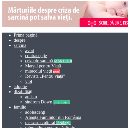
Prima pagină
despre
sarcină
avort
contracepție
criza de sarcină
MĂRTURII
Marșul pentru Viață
miracolul vieţii
nou!
Revista „Pentru viață”
viol
adopţie
dizabilităţi
autism
sindrom Down
Știați că...?
familie
adolescenţi
Alianța Familiilor din România
marxism cultural
Ideologii
referendum pentru căsătorie