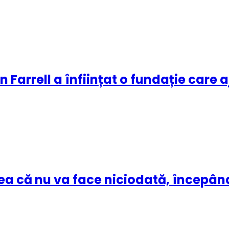
n Farrell a înființat o fundație care 
nea că nu va face niciodată, începâ