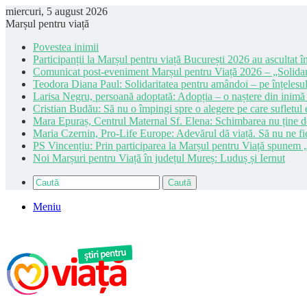
miercuri, 5 august 2026
Marșul pentru viață
Povestea inimii
Participanții la Marșul pentru viață București 2026 au ascultat în
Comunicat post-eveniment Marșul pentru Viață 2026 – „Solidar
Teodora Diana Paul: Solidaritatea pentru amândoi – pe înțelesul
Larisa Negru, persoană adoptată: Adopția – o naștere din inimă
Cristian Budău: Să nu o împingi spre o alegere pe care sufletul e
Mara Epuraș, Centrul Maternal Sf. Elena: Schimbarea nu ține de 
Maria Czernin, Pro-Life Europe: Adevărul dă viață. Să nu ne fi
PS Vincențiu: Prin participarea la Marșul pentru Viață spunem „
Noi Marșuri pentru Viață în județul Mureș: Luduș și Iernut
Caută
Meniu