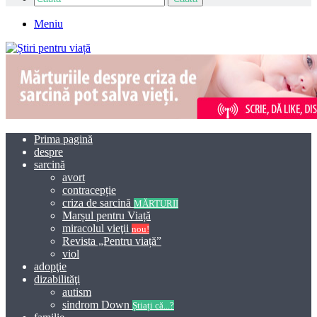
Meniu
Prima pagină
despre
sarcină
avort
contracepție
criza de sarcină
MĂRTURII
Marșul pentru Viață
miracolul vieţii
nou!
Revista „Pentru viață”
viol
adopţie
dizabilităţi
autism
sindrom Down
Știați că...?