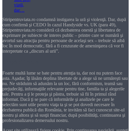
Stiripentruviata.ro condamnă instigarea la ură şi violenţă. Dar, după
cum confirmă şi CEDO în cazul Handyside vs. UK (para 49),
Stiripentruviata.ro consideră că dezbaterea onestă şi libertatea de
exprimare pe subiecte de interes public – printre care se numără şi
avortul sau atracţia pentru persoane de acelaşi sex – trebuie să aibă
loc în mod democratic, fără a fi cenzurate de ameninţarea că vor fi
interpretate ca „discurs al urii”.
Dragă cititorule
Foarte multă lume se bate pentru atenţia ta, dar noi nu putem face
asta. Aşadar, îţi lăsăm deplina libertate de a alege să ne urmăreşti sau
nu. Ne străduim să adunăm la un loc, fără conformism, teamă sau
prejudecăţi, informaţiile relevante pentru tine, familia ta şi alegerile
tale. Pentru a ţi le proteja şi păstra, trebuie să fii în primul rând
informat. Dacă ţi se pare că informările şi analizele pe care le
selectăm sunt utile pentru viaţa ta şi se pot dovedi necesare în
dezbaterea publică din România, te invităm să faci cunoscut site-ul
nostru şi altora şi să susţii financiar, după posibilităţi, continuarea şi
profesionalizarea demersului nostru.
Acest site utilizează fișiere cookie. Prin continuarea navigării, sunteți