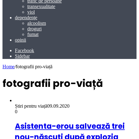
trafic de persoane
transexualitate
viol
dependenţe
alcoolism
droguri
fumat
opinii
Facebook
Sidebar
Home
/
fotografii pro-viață
fotografii pro-viață
Știri pentru viață
09.09.2020
0
Asistenta-erou salvează trei
nou-născuți după explozia