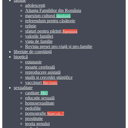
familie
adolescenţi
Alianța Familiilor din România
marxism cultural
Ideologii
referendum pentru căsătorie
religie
sfaturi pentru părinţi
Parenting
valorile familiei
viaţa de familie
Revista presei pro-viață și pro-familie
libertate de conștiință
bioetică
eutanasie
moarte cerebrală
reproducere asistată
studii şi cercetări ştiinţifice
vaccinuri
Hot topic
sexualitate
castitate
PRO
educaţie sexuală
homosexualitate
pedofilie
pornografie
Știați că...?
prostitutie
teoria genului