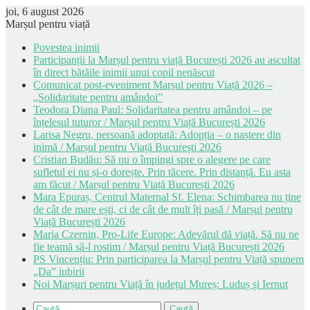
joi, 6 august 2026
Marșul pentru viață
Povestea inimii
Participanții la Marșul pentru viață București 2026 au ascultat
în direct bătăile inimii unui copil nenăscut
Comunicat post-eveniment Marșul pentru Viață 2026 –
„Solidaritate pentru amândoi”
Teodora Diana Paul: Solidaritatea pentru amândoi – pe
înțelesul tuturor / Marșul pentru Viață București 2026
Larisa Negru, persoană adoptată: Adopția – o naștere din
inimă / Marșul pentru Viață București 2026
Cristian Budău: Să nu o împingi spre o alegere pe care
sufletul ei nu și-o dorește. Prin tăcere. Prin distanță. Eu asta
am făcut / Marșul pentru Viață București 2026
Mara Epuraș, Centrul Maternal Sf. Elena: Schimbarea nu ține
de cât de mare ești, ci de cât de mult îți pasă / Marșul pentru
Viață București 2026
Maria Czernin, Pro-Life Europe: Adevărul dă viață. Să nu ne
fie teamă să-l rostim / Marșul pentru Viață București 2026
PS Vincențiu: Prin participarea la Marșul pentru Viață spunem
„Da” iubirii
Noi Marșuri pentru Viață în județul Mureș: Luduș și Iernut
Caută