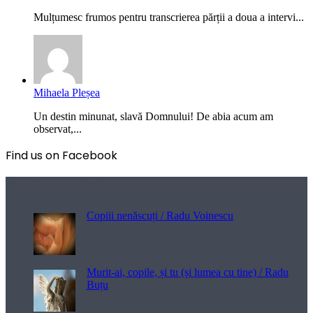
Mulțumesc frumos pentru transcrierea părții a doua a intervi...
Mihaela Pleșea
Un destin minunat, slavă Domnului! De abia acum am
observat,...
Find us on Facebook
Poezii pentru viață
Copiii nenăscuți / Radu Voinescu
Murit-ai, copile, și tu (și lumea cu tine) / Radu
Buțu