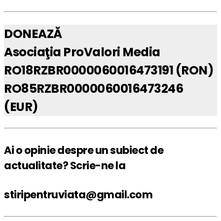
DONEAZĂ
Asociaţia ProValori Media
RO18RZBR0000060016473191 (RON)
RO85RZBR0000060016473246
(EUR)
Ai o opinie despre un subiect de
actualitate? Scrie-ne la
stiripentruviata@gmail.com