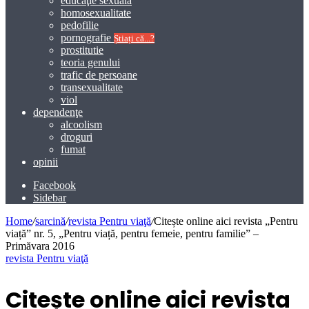
educaţie sexuală
homosexualitate
pedofilie
pornografie
Știați că...?
prostitutie
teoria genului
trafic de persoane
transexualitate
viol
dependenţe
alcoolism
droguri
fumat
opinii
Facebook
Sidebar
Home
/
sarcină
/
revista Pentru viaţă
/
Citește online aici revista „Pentru
viață” nr. 5, „Pentru viață, pentru femeie, pentru familie” –
Primăvara 2016
revista Pentru viaţă
Citește online aici revista