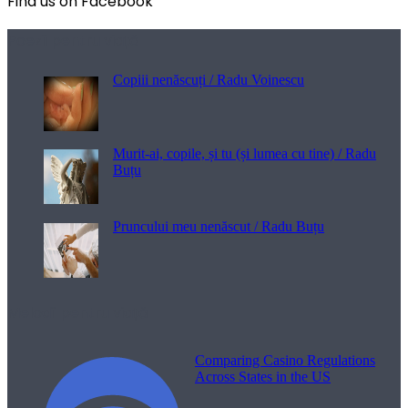
Find us on Facebook
Poezii pentru viață
Copiii nenăscuți / Radu Voinescu
Murit-ai, copile, și tu (și lumea cu tine) / Radu
Buțu
Pruncului meu nenăscut / Radu Buțu
Melodii pentru viață
Comparing Casino Regulations
Across States in the US