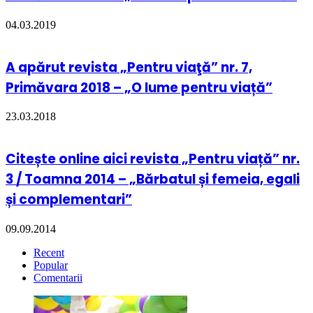
04.03.2019
A apărut revista „Pentru viaţă” nr. 7,
Primăvara 2018 – „O lume pentru viață”
23.03.2018
Citește online aici revista „Pentru viață” nr.
3 / Toamna 2014 – „Bărbatul și femeia, egali
și complementari”
09.09.2014
Recent
Popular
Comentarii