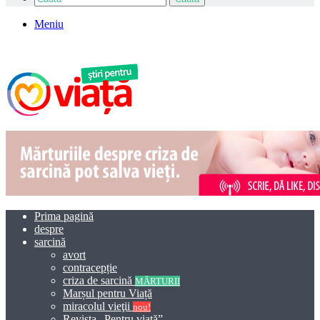
Meniu
Prima pagină
despre
sarcină
avort
contracepție
criza de sarcină
MĂRTURII
Marșul pentru Viață
miracolul vieţii
nou!
Revista „Pentru viață”