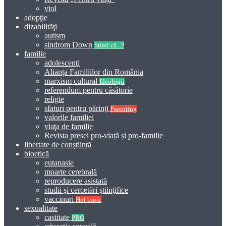
viol
adopţie
dizabilităţi
autism
sindrom Down
Știați că...?
familie
adolescenţi
Alianța Familiilor din România
marxism cultural
Ideologii
referendum pentru căsătorie
religie
sfaturi pentru părinţi
Parenting
valorile familiei
viaţa de familie
Revista presei pro-viață și pro-familie
libertate de conștiință
bioetică
eutanasie
moarte cerebrală
reproducere asistată
studii şi cercetări ştiinţifice
vaccinuri
Hot topic
sexualitate
castitate
PRO