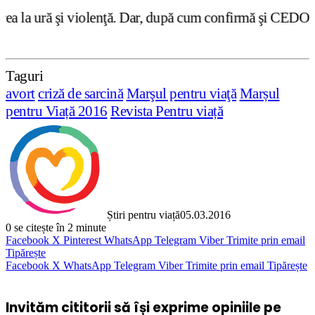
ă. Dar, după cum confirmă şi CEDO în cazul Handyside vs. 
Taguri
avort
criză de sarcină
Marşul pentru viaţă
Marșul
pentru Viață 2016
Revista Pentru viață
Știri pentru viață
05.03.2016
0
se citește în 2 minute
Facebook
X
Pinterest
WhatsApp
Telegram
Viber
Trimite prin email
Tipărește
Facebook
X
WhatsApp
Telegram
Viber
Trimite prin email
Tipărește
Invităm cititorii să își exprime opiniile pe