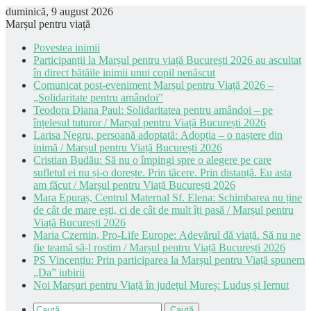
duminică, 9 august 2026
Marșul pentru viață
Povestea inimii
Participanții la Marșul pentru viață București 2026 au ascultat
în direct bătăile inimii unui copil nenăscut
Comunicat post-eveniment Marșul pentru Viață 2026 –
„Solidaritate pentru amândoi”
Teodora Diana Paul: Solidaritatea pentru amândoi – pe
înțelesul tuturor / Marșul pentru Viață București 2026
Larisa Negru, persoană adoptată: Adopția – o naștere din
inimă / Marșul pentru Viață București 2026
Cristian Budău: Să nu o împingi spre o alegere pe care
sufletul ei nu și-o dorește. Prin tăcere. Prin distanță. Eu asta
am făcut / Marșul pentru Viață București 2026
Mara Epuraș, Centrul Maternal Sf. Elena: Schimbarea nu ține
de cât de mare ești, ci de cât de mult îți pasă / Marșul pentru
Viață București 2026
Maria Czernin, Pro-Life Europe: Adevărul dă viață. Să nu ne
fie teamă să-l rostim / Marșul pentru Viață București 2026
PS Vincențiu: Prin participarea la Marșul pentru Viață spunem
„Da” iubirii
Noi Marșuri pentru Viață în județul Mureș: Luduș și Iernut
Caută