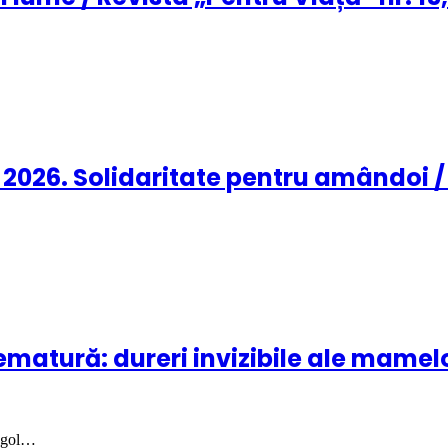
026. Solidaritate pentru amândoi / R
rematură: dureri invizibile ale mamel
n gol…