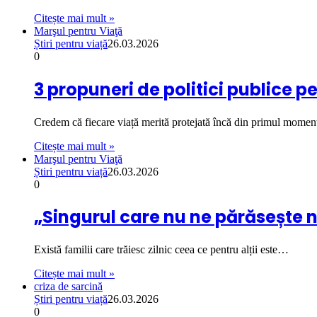
Citește mai mult »
Marşul pentru Viaţă
Știri pentru viață
26.03.2026
0
3 propuneri de politici publice pe
Credem că fiecare viață merită protejată încă din primul mome
Citește mai mult »
Marşul pentru Viaţă
Știri pentru viață
26.03.2026
0
„Singurul care nu ne părăsește n
Există familii care trăiesc zilnic ceea ce pentru alții este…
Citește mai mult »
criza de sarcină
Știri pentru viață
26.03.2026
0