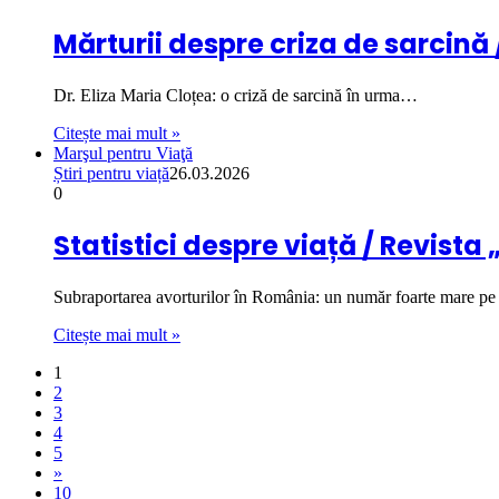
Mărturii despre criza de sarcină /
Dr. Eliza Maria Cloțea: o criză de sarcină în urma…
Citește mai mult »
Marşul pentru Viaţă
Știri pentru viață
26.03.2026
0
Statistici despre viață / Revista 
Subraportarea avorturilor în România: un număr foarte mare pe
Citește mai mult »
1
2
3
4
5
»
10