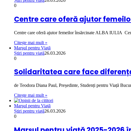
Știri pentru viață
26.03.2026
0
Centre care oferă ajutor femeilor
Centre care oferă ajutor femeilor însărcinate ALBA IULIA Ce
Citește mai mult »
Marşul pentru Viaţă
Știri pentru viață
26.03.2026
0
Solidaritatea care face diferența
de Teodora Diana Paul, Președinte, Studenți pentru Viață Buc
Citește mai mult »
Marşul pentru Viaţă
Știri pentru viață
26.03.2026
0
Marșul pentru viață 2025-2026 în