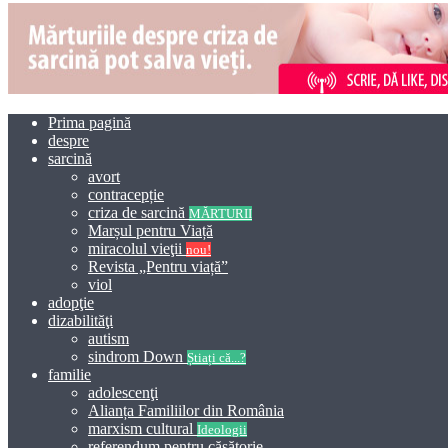
Prima pagină
despre
sarcină
avort
contracepție
criza de sarcină
MĂRTURII
Marșul pentru Viață
miracolul vieţii
nou!
Revista „Pentru viață”
viol
adopţie
dizabilităţi
autism
sindrom Down
Știați că...?
familie
adolescenţi
Alianța Familiilor din România
marxism cultural
Ideologii
referendum pentru căsătorie