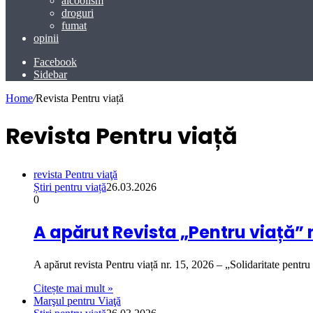
alcoolism
droguri
fumat
opinii
Facebook
Sidebar
Home
/
Revista Pentru viață
Revista Pentru viață
revista Pentru viaţă
Știri pentru viață
26.03.2026
0
A apărut Revista „Pentru viață” n
A apărut revista Pentru viață nr. 15, 2026 – „Solidaritate pent
Citește mai mult »
Marşul pentru Viaţă