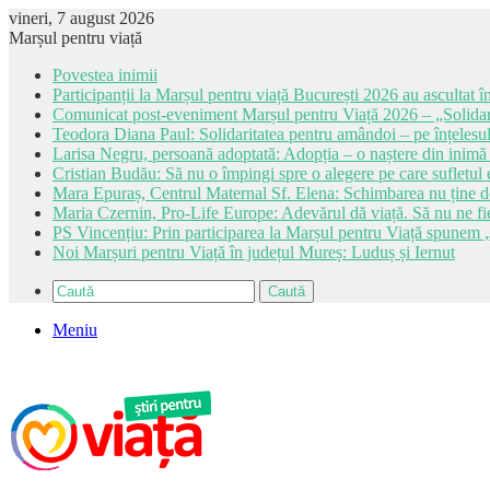
vineri, 7 august 2026
Marșul pentru viață
Povestea inimii
Participanții la Marșul pentru viață București 2026 au ascultat în
Comunicat post-eveniment Marșul pentru Viață 2026 – „Solidar
Teodora Diana Paul: Solidaritatea pentru amândoi – pe înțelesul
Larisa Negru, persoană adoptată: Adopția – o naștere din inimă
Cristian Budău: Să nu o împingi spre o alegere pe care sufletul e
Mara Epuraș, Centrul Maternal Sf. Elena: Schimbarea nu ține de 
Maria Czernin, Pro-Life Europe: Adevărul dă viață. Să nu ne fi
PS Vincențiu: Prin participarea la Marșul pentru Viață spunem „
Noi Marșuri pentru Viață în județul Mureș: Luduș și Iernut
Caută
Meniu