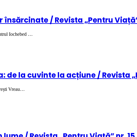
 însărcinate / Revista „Pentru Viață”
ntrul Iochebed …
: de la cuvinte la acțiune / Revista „
urești Vreau…
 lume / Revista „Pentru Viață” nr. 15