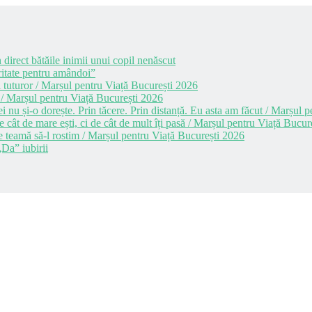
 direct bătăile inimii unui copil nenăscut
itate pentru amândoi”
 tuturor / Marșul pentru Viață București 2026
 / Marșul pentru Viață București 2026
i nu și-o dorește. Prin tăcere. Prin distanță. Eu asta am făcut / Marșul
cât de mare ești, ci de cât de mult îți pasă / Marșul pentru Viață Bucur
e teamă să-l rostim / Marșul pentru Viață București 2026
Da” iubirii