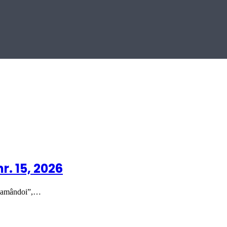
r. 15, 2026
ru amândoi”,…