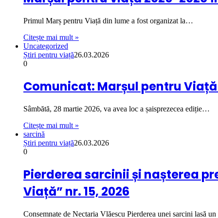
Primul Marș pentru Viață din lume a fost organizat la…
Citește mai mult »
Uncategorized
Știri pentru viață
26.03.2026
0
Comunicat: Marșul pentru Viață 2
Sâmbătă, 28 martie 2026, va avea loc a șaisprezecea ediție…
Citește mai mult »
sarcină
Știri pentru viață
26.03.2026
0
Pierderea sarcinii și nașterea p
Viață” nr. 15, 2026
Consemnate de Nectaria Vlăescu Pierderea unei sarcini lasă u