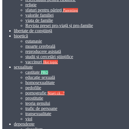
religie
sfaturi pentru părinţi
Parenting
valorile familiei
viaţa de familie
Revista presei pro-viață și pro-familie
libertate de conștiință
bioetică
eutanasie
moarte cerebrală
reproducere asistată
studii şi cercetări ştiinţifice
vaccinuri
Hot topic
sexualitate
castitate
PRO
educaţie sexuală
homosexualitate
pedofilie
pornografie
Știați că...?
prostitutie
teoria genului
trafic de persoane
transexualitate
viol
dependenţe