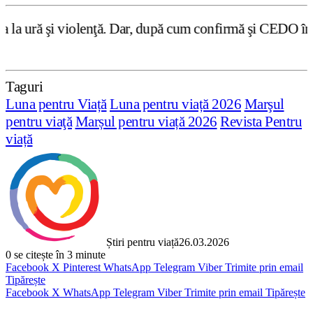
ţă. Dar, după cum confirmă şi CEDO în cazul Handyside vs.
Taguri
Luna pentru Viață
Luna pentru viață 2026
Marşul
pentru viaţă
Marșul pentru viață 2026
Revista Pentru
viață
Știri pentru viață
26.03.2026
0
se citește în 3 minute
Facebook
X
Pinterest
WhatsApp
Telegram
Viber
Trimite prin email
Tipărește
Facebook
X
WhatsApp
Telegram
Viber
Trimite prin email
Tipărește