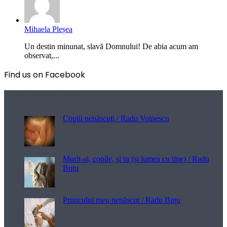
Mihaela Pleșea
Un destin minunat, slavă Domnului! De abia acum am
observat,...
Find us on Facebook
Poezii pentru viață
Copiii nenăscuți / Radu Voinescu
Murit-ai, copile, și tu (și lumea cu tine) / Radu
Buțu
Pruncului meu nenăscut / Radu Buțu