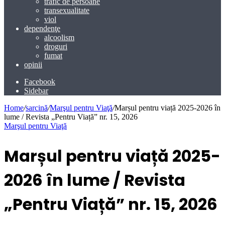
trafic de persoane
transexualitate
viol
dependenţe
alcoolism
droguri
fumat
opinii
Facebook
Sidebar
Home
/
sarcină
/
Marşul pentru Viaţă
/
Marșul pentru viață 2025-2026 în
lume / Revista „Pentru Viață” nr. 15, 2026
Marşul pentru Viaţă
Marșul pentru viață 2025-
2026 în lume / Revista
„Pentru Viață” nr. 15, 2026