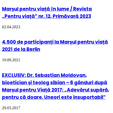
Marșul pentru viață în lume / Revista
„Pentru viață” nr. 12, Primăvară 2023
02.04.2023
4.500 de participanți la Marșul pentru viață
2021 de la Berlin
19.09.2021
EXCLUSIV: Dr. Sebastian Moldovan,
bioetician și teolog sibian – 6 gânduri după
Marșul pentru Viață 2017: „Adevărul supără,
pentru că doare. Uneori este insuportabil”
29.03.2017