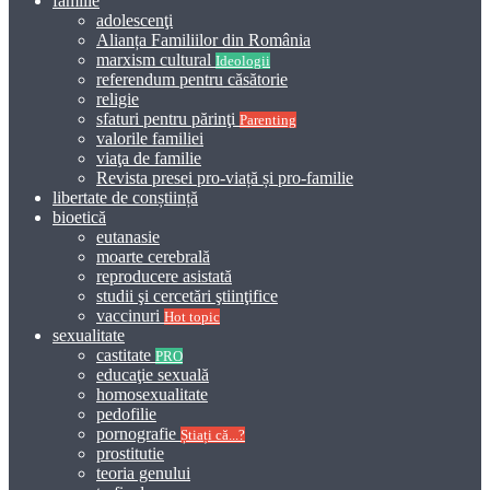
familie
adolescenţi
Alianța Familiilor din România
marxism cultural
Ideologii
referendum pentru căsătorie
religie
sfaturi pentru părinţi
Parenting
valorile familiei
viaţa de familie
Revista presei pro-viață și pro-familie
libertate de conștiință
bioetică
eutanasie
moarte cerebrală
reproducere asistată
studii şi cercetări ştiinţifice
vaccinuri
Hot topic
sexualitate
castitate
PRO
educaţie sexuală
homosexualitate
pedofilie
pornografie
Știați că...?
prostitutie
teoria genului