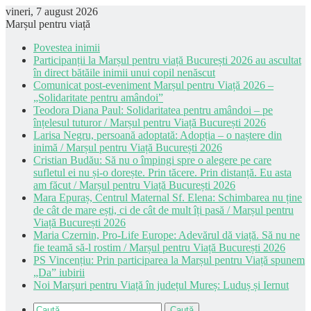
vineri, 7 august 2026
Marșul pentru viață
Povestea inimii
Participanții la Marșul pentru viață București 2026 au ascultat
în direct bătăile inimii unui copil nenăscut
Comunicat post-eveniment Marșul pentru Viață 2026 –
„Solidaritate pentru amândoi”
Teodora Diana Paul: Solidaritatea pentru amândoi – pe
înțelesul tuturor / Marșul pentru Viață București 2026
Larisa Negru, persoană adoptată: Adopția – o naștere din
inimă / Marșul pentru Viață București 2026
Cristian Budău: Să nu o împingi spre o alegere pe care
sufletul ei nu și-o dorește. Prin tăcere. Prin distanță. Eu asta
am făcut / Marșul pentru Viață București 2026
Mara Epuraș, Centrul Maternal Sf. Elena: Schimbarea nu ține
de cât de mare ești, ci de cât de mult îți pasă / Marșul pentru
Viață București 2026
Maria Czernin, Pro-Life Europe: Adevărul dă viață. Să nu ne
fie teamă să-l rostim / Marșul pentru Viață București 2026
PS Vincențiu: Prin participarea la Marșul pentru Viață spunem
„Da” iubirii
Noi Marșuri pentru Viață în județul Mureș: Luduș și Iernut
Caută