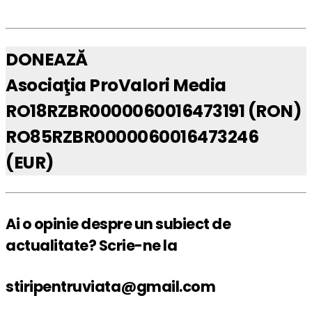
DONEAZĂ
Asociaţia ProValori Media
RO18RZBR0000060016473191 (RON)
RO85RZBR0000060016473246
(EUR)
Ai o opinie despre un subiect de
actualitate? Scrie-ne la
stiripentruviata@gmail.com