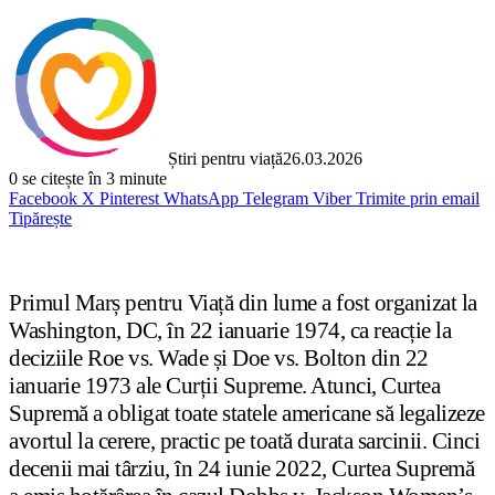
Știri pentru viață
26.03.2026
0
se citește în 3 minute
Facebook
X
Pinterest
WhatsApp
Telegram
Viber
Trimite prin email
Tipărește
Primul Marș pentru Viață din lume a fost organizat la
Washington, DC, în 22 ianuarie 1974, ca reacție la
deciziile Roe vs. Wade și Doe vs. Bolton din 22
ianuarie 1973 ale Curții Supreme. Atunci, Curtea
Supremă a obligat toate statele americane să legalizeze
avortul la cerere, practic pe toată durata sarcinii. Cinci
decenii mai târziu, în 24 iunie 2022, Curtea Supremă