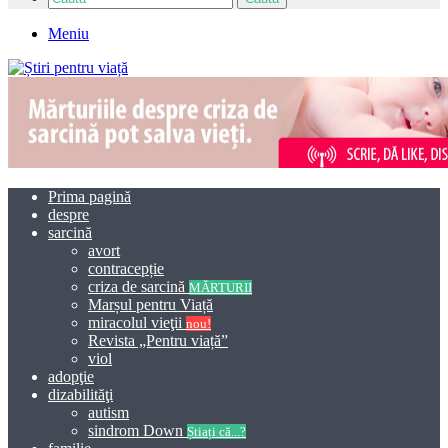
Meniu
Prima pagină
despre
sarcină
avort
contracepție
criza de sarcină
MĂRTURII
Marșul pentru Viață
miracolul vieţii
nou!
Revista „Pentru viață”
viol
adopţie
dizabilităţi
autism
sindrom Down
Știați că...?