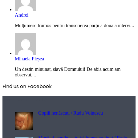
Andrei
Mulțumesc frumos pentru transcrierea părții a doua a intervi...
Mihaela Pleșea
Un destin minunat, slavă Domnului! De abia acum am
observat,...
Find us on Facebook
Poezii pentru viață
Copiii nenăscuți / Radu Voinescu
Murit-ai, copile, și tu (și lumea cu tine) / Radu