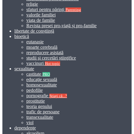
religie
sfaturi pentru părinţi
Parenting
valorile familiei
viaţa de familie
Revista presei pro-viață și pro-familie
libertate de conștiință
bioetică
eutanasie
moarte cerebrală
reproducere asistată
studii şi cercetări ştiinţifice
vaccinuri
Hot topic
sexualitate
castitate
PRO
educaţie sexuală
homosexualitate
pedofilie
pornografie
Știați că...?
prostitutie
teoria genului
trafic de persoane
transexualitate
viol
dependenţe
alcoolism