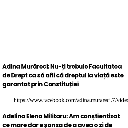
Adina Murăreci: Nu-ți trebuie Facultatea
de Drept ca să afli că dreptul la viață este
garantat prin Constituției
https://www.facebook.com/adina.murareci.7/vi
Adelina Elena Militaru: Am conștientizat
ce mare dar e șansa de a avea o zi de