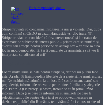
Eu sunt pro-viață, dar…
Stiripentruviata.ro condamnă instigarea la ură şi violenţă. Dar, după
cum confirmă şi CEDO în cazul Handyside vs. UK (para 49),
Stiripentruviata.ro consideră că dezbaterea onestă şi libertatea de
exprimare pe subiecte de interes public – printre care se numără şi
avortul sau atracţia pentru persoane de acelaşi sex – trebuie să aibă
loc în mod democratic, fără a fi cenzurate de ameninţarea că vor fi
interpretate ca „discurs al urii”.
Dragă cititorule
Foarte multă lume se bate pentru atenţia ta, dar noi nu putem face
asta. Aşadar, îţi lăsăm deplina libertate de a alege să ne urmăreşti sau
nu. Ne străduim să adunăm la un loc, fără conformism, teamă sau
prejudecăţi, informaţiile relevante pentru tine, familia ta şi alegerile
tale. Pentru a ţi le proteja şi păstra, trebuie să fii în primul rând
informat. Dacă ţi se pare că informările şi analizele pe care le
selectăm sunt utile pentru viaţa ta şi se pot dovedi necesare în
dezbaterea publică din România, te invităm să faci cunoscut site-ul