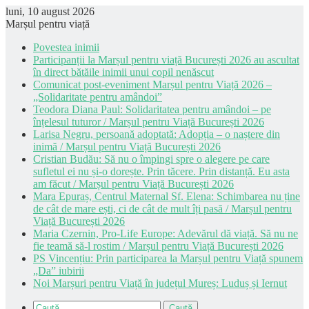
luni, 10 august 2026
Marșul pentru viață
Povestea inimii
Participanții la Marșul pentru viață București 2026 au ascultat
în direct bătăile inimii unui copil nenăscut
Comunicat post-eveniment Marșul pentru Viață 2026 –
„Solidaritate pentru amândoi”
Teodora Diana Paul: Solidaritatea pentru amândoi – pe
înțelesul tuturor / Marșul pentru Viață București 2026
Larisa Negru, persoană adoptată: Adopția – o naștere din
inimă / Marșul pentru Viață București 2026
Cristian Budău: Să nu o împingi spre o alegere pe care
sufletul ei nu și-o dorește. Prin tăcere. Prin distanță. Eu asta
am făcut / Marșul pentru Viață București 2026
Mara Epuraș, Centrul Maternal Sf. Elena: Schimbarea nu ține
de cât de mare ești, ci de cât de mult îți pasă / Marșul pentru
Viață București 2026
Maria Czernin, Pro-Life Europe: Adevărul dă viață. Să nu ne
fie teamă să-l rostim / Marșul pentru Viață București 2026
PS Vincențiu: Prin participarea la Marșul pentru Viață spunem
„Da” iubirii
Noi Marșuri pentru Viață în județul Mureș: Luduș și Iernut
Caută