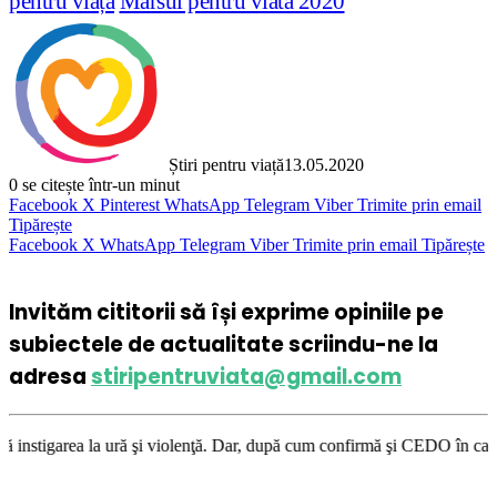
pentru viață
Marsul pentru viata 2020
Știri pentru viață
13.05.2020
0
se citește într-un minut
Facebook
X
Pinterest
WhatsApp
Telegram
Viber
Trimite prin email
Tipărește
Facebook
X
WhatsApp
Telegram
Viber
Trimite prin email
Tipărește
Invităm cititorii să își exprime opiniile pe
subiectele de actualitate scriindu-ne la
adresa
stiripentruviata@gmail.com
ă şi violenţă. Dar, după cum confirmă şi CEDO în cazul Handyside vs. UK 