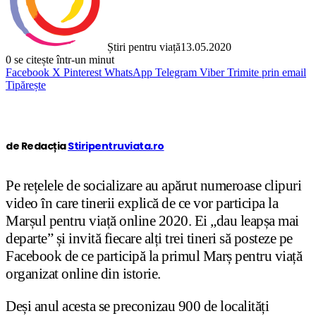
Știri pentru viață
13.05.2020
0
se citește într-un minut
Facebook
X
Pinterest
WhatsApp
Telegram
Viber
Trimite prin email
Tipărește
de Redacția
Stiripentruviata.ro
Pe rețelele de socializare au apărut numeroase clipuri
video în care tinerii explică de ce vor participa la
Marșul pentru viață online 2020. Ei „dau leapșa mai
departe” și invită fiecare alți trei tineri să posteze pe
Facebook de ce participă la primul Marș pentru viață
organizat online din istorie.
Deși anul acesta se preconizau 900 de localități