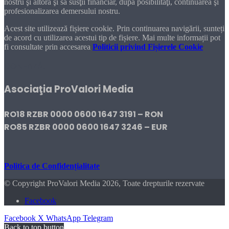
nostru şi altora şi să susţii financiar, după posibilităţi, continuarea şi
profesionalizarea demersului nostru.
Acest site utilizează fișiere cookie. Prin continuarea navigării, sunteți
de acord cu utilizarea acestui tip de fișiere. Mai multe informații pot
fi consultate prin accesarea
Politicii privind Fișierele Cookie
DONEAZĂ!
Asociaţia ProValori Media
RO18 RZBR 0000 0600 1647 3191 – RON
RO85 RZBR 0000 0600 1647 3246 – EUR
Politica de Confidențialitate
© Copyright ProValori Media 2026, Toate drepturile rezervate
Facebook
Facebook
X
WhatsApp
Telegram
Back to top button