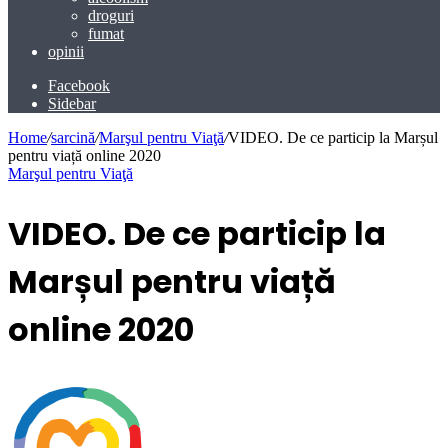
droguri
fumat
opinii
Facebook
Sidebar
Home
/
sarcină
/
Marşul pentru Viaţă
/
VIDEO. De ce particip la Marșul
pentru viață online 2020
Marşul pentru Viaţă
VIDEO. De ce particip la
Marșul pentru viață
online 2020