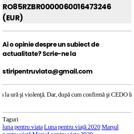
RO85RZBR0000060016473246
(EUR)
Ai o opinie despre un subiect de
actualitate? Scrie-ne la
stiripentruviata@gmail.com
ţă. Dar, după cum confirmă şi CEDO în cazul Handyside vs.
Taguri
luna pentru viata
Luna pentru viață 2020
Marșul