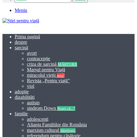
Meniu
Prima pagină
despre
sarcină
avort
contracepție
criza de sarcină
MĂRTURII
Marșul pentru Viață
miracolul vieţii
nou!
Revista „Pentru viață”
viol
adopţie
dizabilităţi
autism
sindrom Down
Știați că...?
familie
adolescenţi
Alianța Familiilor din România
marxism cultural
Ideologii
referendum pentru căsătorie