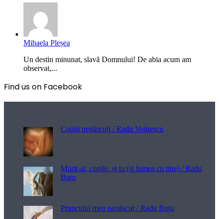
Mihaela Pleșea
Un destin minunat, slavă Domnului! De abia acum am
observat,...
Find us on Facebook
Poezii pentru viață
Copiii nenăscuți / Radu Voinescu
Murit-ai, copile, și tu (și lumea cu tine) / Radu
Buțu
Pruncului meu nenăscut / Radu Buțu