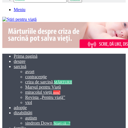
Meniu
Prima pagină
despre
sarcină
avort
contracepție
criza de sarcină
MĂRTURII
Marșul pentru Viață
miracolul vieţii
nou!
Revista „Pentru viață”
viol
adopţie
dizabilităţi
autism
sindrom Down
Știați că...?