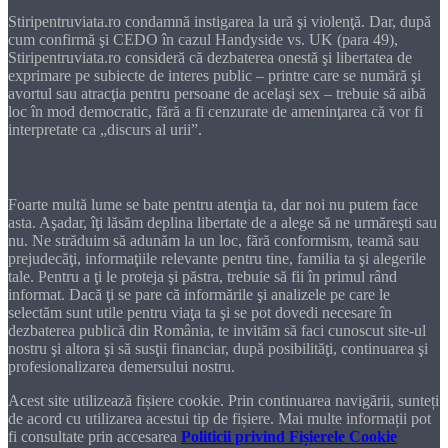
Stiripentruviata.ro condamnă instigarea la ură şi violenţă. Dar, după
cum confirmă şi CEDO în cazul Handyside vs. UK (para 49),
Stiripentruviata.ro consideră că dezbaterea onestă şi libertatea de
exprimare pe subiecte de interes public – printre care se numără şi
avortul sau atracţia pentru persoane de acelaşi sex – trebuie să aibă
loc în mod democratic, fără a fi cenzurate de ameninţarea că vor fi
interpretate ca „discurs al urii”.
Dragă cititorule
Foarte multă lume se bate pentru atenţia ta, dar noi nu putem face
asta. Aşadar, îţi lăsăm deplina libertate de a alege să ne urmăreşti sau
nu. Ne străduim să adunăm la un loc, fără conformism, teamă sau
prejudecăţi, informaţiile relevante pentru tine, familia ta şi alegerile
tale. Pentru a ţi le proteja şi păstra, trebuie să fii în primul rând
informat. Dacă ţi se pare că informările şi analizele pe care le
selectăm sunt utile pentru viaţa ta şi se pot dovedi necesare în
dezbaterea publică din România, te invităm să faci cunoscut site-ul
nostru şi altora şi să susţii financiar, după posibilităţi, continuarea şi
profesionalizarea demersului nostru.
Acest site utilizează fișiere cookie. Prin continuarea navigării, sunteți
de acord cu utilizarea acestui tip de fișiere. Mai multe informații pot
fi consultate prin accesarea
Politicii privind Fișierele Cookie