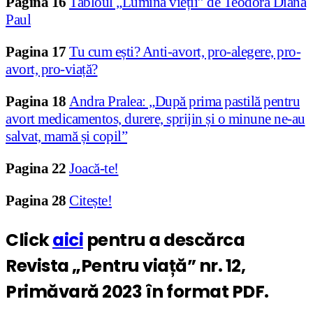
Pagina
16
Tabloul „Lumina vieții” de Teodora Diana
Paul
Pagina
17
Tu cum ești? Anti-avort, pro-alegere, pro-
avort, pro-viață?
Pagina
18
Andra Pralea: „După prima pastilă pentru
avort medicamentos, durere, sprijin și o minune ne-au
salvat, mamă și copil”
Pagina
22
Joacă-te!
Pagina
28
Citește!
Click
aici
pentru a descărca
Revista „Pentru viață” nr. 12,
Primăvară 2023 în format PDF.