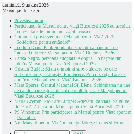
duminică, 9 august 2026
Marșul pentru viață
Povestea inimii
Participanții la Marșul pentru viață București 2026 au ascultat
în direct bătăile inimii unui copil nenăscut
Comunicat post-eveniment Marșul pentru Viață 2026 –
„Solidaritate pentru amândoi”
Teodora Diana Paul: Solidaritatea pentru amândoi – pe
înțelesul tuturor / Marșul pentru Viață București 2026
Larisa Negru, persoană adoptată: Adopția – o naștere din
inimă / Marșul pentru Viață București 2026
Cristian Budău: Să nu o împingi spre o alegere pe care
sufletul ei nu și-o dorește. Prin tăcere. Prin distanță. Eu asta
am făcut / Marșul pentru Viață București 2026
Mara Epuraș, Centrul Maternal Sf. Elena: Schimbarea nu ține
de cât de mare ești, ci de cât de mult îți pasă / Marșul pentru
Viață București 2026
Maria Czernin, Pro-Life Europe: Adevărul dă viață. Să nu ne
fie teamă să-l rostim / Marșul pentru Viață București 2026
PS Vincențiu: Prin participarea la Marșul pentru Viață spunem
„Da” iubirii
Noi Marșuri pentru Viață în județul Mureș: Luduș și Iernut
Caută