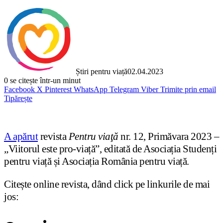
Știri pentru viață
02.04.2023
0
se citește într-un minut
Facebook
X
Pinterest
WhatsApp
Telegram
Viber
Trimite prin email
Tipărește
A apărut
revista
Pentru viaţă
nr. 12, Primăvara 2023 –
„Viitorul este pro-viață”, editată de Asociația Studenți
pentru viață și Asociația România pentru viață.
Citește online revista, dând click pe linkurile de mai
jos: