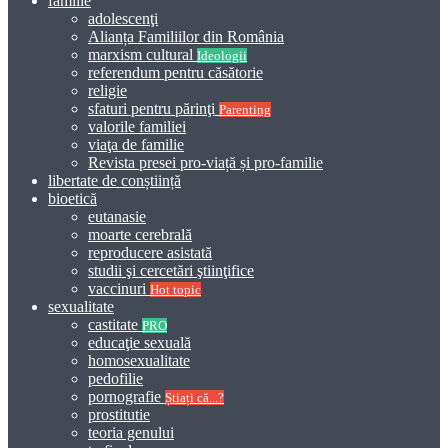
familie
adolescenţi
Alianța Familiilor din România
marxism cultural
Ideologii
referendum pentru căsătorie
religie
sfaturi pentru părinţi
Parenting
valorile familiei
viaţa de familie
Revista presei pro-viață și pro-familie
libertate de conștiință
bioetică
eutanasie
moarte cerebrală
reproducere asistată
studii şi cercetări ştiinţifice
vaccinuri
Hot topic
sexualitate
castitate
PRO
educaţie sexuală
homosexualitate
pedofilie
pornografie
Știați că...?
prostitutie
teoria genului