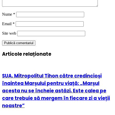
Nume
*
Email
*
Site web
Articole relaționate
SUA. Mitropolitul Tihon către credincioși
înaintea Marșului pentru viață: „Marșul
acesta nu se încheie astăzi. Este calea pe
care trebuie să mergem în fiecare zi a vieții
noastre”