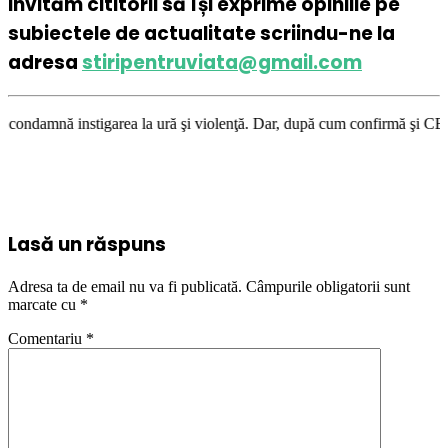
Invităm cititorii să își exprime opiniile pe
subiectele de actualitate scriindu-ne la
adresa
stiripentruviata@gmail.com
area la ură şi violenţă. Dar, după cum confirmă şi CEDO în cazul Handysi
Lasă un răspuns
Adresa ta de email nu va fi publicată.
Câmpurile obligatorii sunt
marcate cu
*
Comentariu
*