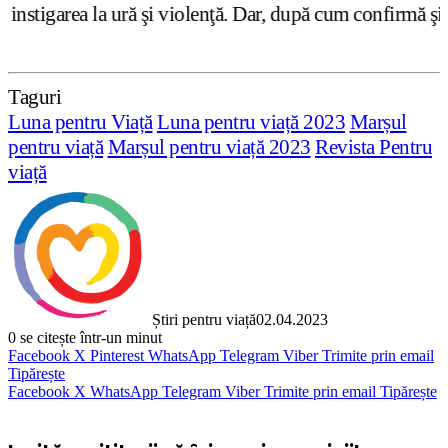
 şi violenţă. Dar, după cum confirmă şi CEDO în cazul Han
Taguri
Luna pentru Viață
Luna pentru viață 2023
Marșul
pentru viață
Marșul pentru viață 2023
Revista Pentru
viață
Știri pentru viață
02.04.2023
0
se citește într-un minut
Facebook
X
Pinterest
WhatsApp
Telegram
Viber
Trimite prin email
Tipărește
Facebook
X
WhatsApp
Telegram
Viber
Trimite prin email
Tipărește