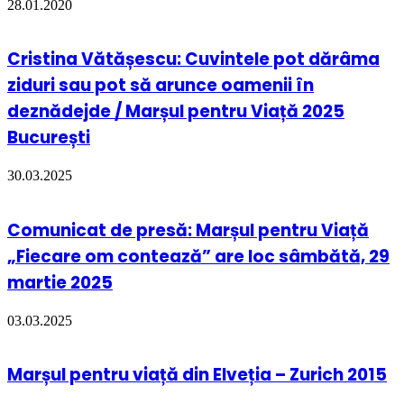
28.01.2020
Cristina Vătășescu: Cuvintele pot dărâma
ziduri sau pot să arunce oamenii în
deznădejde / Marșul pentru Viață 2025
București
30.03.2025
Comunicat de presă: Marșul pentru Viață
„Fiecare om contează” are loc sâmbătă, 29
martie 2025
03.03.2025
Marșul pentru viață din Elveția – Zurich 2015