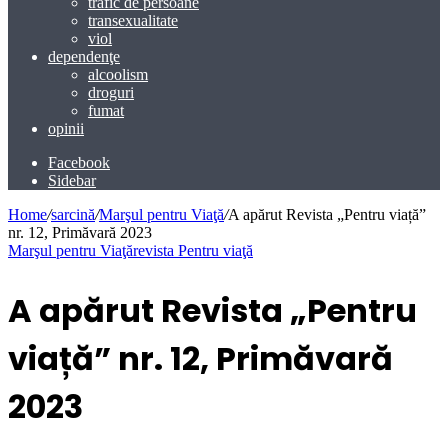
trafic de persoane
transexualitate
viol
dependenţe
alcoolism
droguri
fumat
opinii
Facebook
Sidebar
Home
/
sarcină
/
Marşul pentru Viaţă
/
A apărut Revista „Pentru viață”
nr. 12, Primăvară 2023
Marşul pentru Viaţă
revista Pentru viaţă
A apărut Revista „Pentru
viață” nr. 12, Primăvară
2023