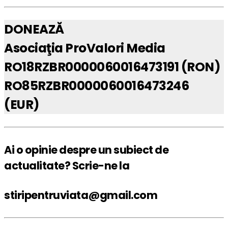
DONEAZĂ
Asociaţia ProValori Media
RO18RZBR0000060016473191 (RON)
RO85RZBR0000060016473246
(EUR)
Ai o opinie despre un subiect de
actualitate? Scrie-ne la
stiripentruviata@gmail.com