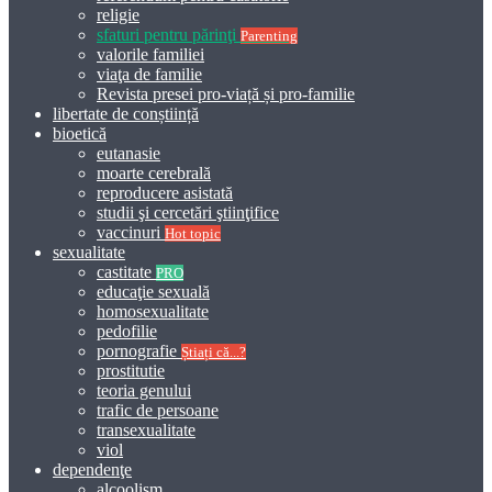
religie
sfaturi pentru părinţi
Parenting
valorile familiei
viaţa de familie
Revista presei pro-viață și pro-familie
libertate de conștiință
bioetică
eutanasie
moarte cerebrală
reproducere asistată
studii şi cercetări ştiinţifice
vaccinuri
Hot topic
sexualitate
castitate
PRO
educaţie sexuală
homosexualitate
pedofilie
pornografie
Știați că...?
prostitutie
teoria genului
trafic de persoane
transexualitate
viol
dependenţe
alcoolism