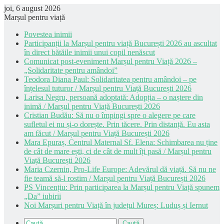
joi, 6 august 2026
Marșul pentru viață
Povestea inimii
Participanții la Marșul pentru viață București 2026 au ascultat
în direct bătăile inimii unui copil nenăscut
Comunicat post-eveniment Marșul pentru Viață 2026 –
„Solidaritate pentru amândoi”
Teodora Diana Paul: Solidaritatea pentru amândoi – pe
înțelesul tuturor / Marșul pentru Viață București 2026
Larisa Negru, persoană adoptată: Adopția – o naștere din
inimă / Marșul pentru Viață București 2026
Cristian Budău: Să nu o împingi spre o alegere pe care
sufletul ei nu și-o dorește. Prin tăcere. Prin distanță. Eu asta
am făcut / Marșul pentru Viață București 2026
Mara Epuraș, Centrul Maternal Sf. Elena: Schimbarea nu ține
de cât de mare ești, ci de cât de mult îți pasă / Marșul pentru
Viață București 2026
Maria Czernin, Pro-Life Europe: Adevărul dă viață. Să nu ne
fie teamă să-l rostim / Marșul pentru Viață București 2026
PS Vincențiu: Prin participarea la Marșul pentru Viață spunem
„Da” iubirii
Noi Marșuri pentru Viață în județul Mureș: Luduș și Iernut
Caută