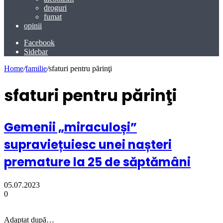
droguri
fumat
opinii
Facebook
Sidebar
Home
/
familie
/
sfaturi pentru părinţi
sfaturi pentru părinţi
Gemenii „miraculoși”
supraviețuiesc unei nașteri
premature la 25 de săptămâni
05.07.2023
0
Adaptat după…