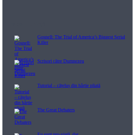
Filme pentru viață
Gosnell: The Trial of America’s Biggest Serial
Killer
Scrisori către Dumnezeu
Tutorial – cățeluș din hârtie pliată
The Great Debaters
Eu sunt pro-viață, dar…