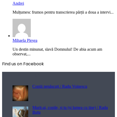
Andrei
Mulțumesc frumos pentru transcrierea părții a doua a intervi...
Mihaela Pleșea
Un destin minunat, slavă Domnului! De abia acum am
observat,...
Find us on Facebook
Poezii pentru viață
Copiii nenăscuți / Radu Voinescu
Murit-ai, copile, și tu (și lumea cu tine) / Radu
Buțu