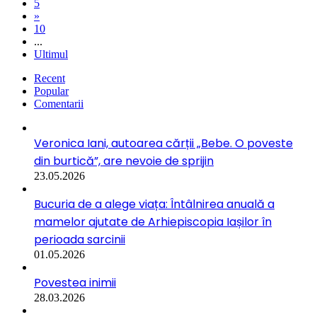
5
»
10
...
Ultimul
Recent
Popular
Comentarii
Veronica Iani, autoarea cărții „Bebe. O poveste
din burtică”, are nevoie de sprijin
23.05.2026
Bucuria de a alege viața: Întâlnirea anuală a
mamelor ajutate de Arhiepiscopia Iașilor în
perioada sarcinii
01.05.2026
Povestea inimii
28.03.2026