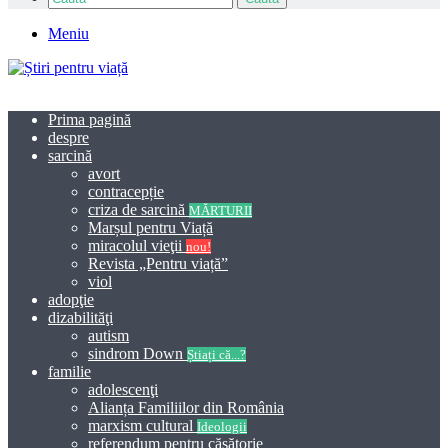
Meniu
Prima pagină
despre
sarcină
avort
contracepție
criza de sarcină
MĂRTURII
Marșul pentru Viață
miracolul vieţii
nou!
Revista „Pentru viață”
viol
adopţie
dizabilităţi
autism
sindrom Down
Știați că...?
familie
adolescenţi
Alianța Familiilor din România
marxism cultural
Ideologii
referendum pentru căsătorie