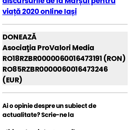
discursurile de la Marșul pentru
viață 2020 online Iași
DONEAZĂ
Asociaţia ProValori Media
RO18RZBR0000060016473191 (RON)
RO85RZBR0000060016473246
(EUR)
Ai o opinie despre un subiect de
actualitate? Scrie-ne la