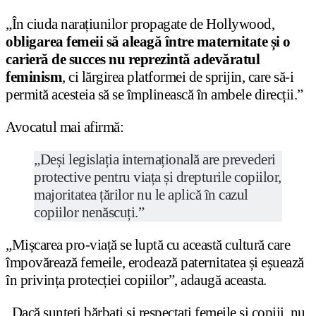
„În ciuda narațiunilor propagate de Hollywood,
obligarea femeii să aleagă între maternitate și o
carieră de succes nu reprezintă adevăratul
feminism
, ci lărgirea platformei de sprijin, care să-i
permită acesteia să se împlinească în ambele direcții.”
Avocatul mai afirmă:
„Deși legislația internațională are prevederi
protective pentru viața și drepturile copiilor,
majoritatea țărilor nu le aplică în cazul
copiilor nenăscuți.”
„Mișcarea pro-viață se luptă cu această cultură care
împovărează femeile, erodează paternitatea și eșuează
în privința protecției copiilor”, adaugă aceasta.
„Dacă sunteți bărbați și respectați femeile și copiii, nu