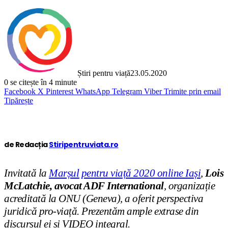
Știri pentru viață
23.05.2020
0
se citește în 4 minute
Facebook
X
Pinterest
WhatsApp
Telegram
Viber
Trimite prin email
Tipărește
de Redacția
Stiripentruviata.ro
Invitată la
Marșul pentru viață 2020 online Iași
,
Lois
McLatchie, avocat ADF International
, organizație
acreditată la ONU (Geneva), a oferit perspectiva
juridică pro-viață. Prezentăm ample extrase din
discursul ei și VIDEO integral.