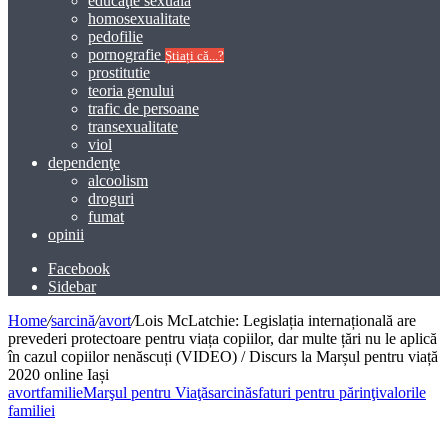
educaţie sexuală
homosexualitate
pedofilie
pornografie
Știați că...?
prostitutie
teoria genului
trafic de persoane
transexualitate
viol
dependenţe
alcoolism
droguri
fumat
opinii
Facebook
Sidebar
Home
/
sarcină
/
avort
/
Lois McLatchie: Legislația internațională are
prevederi protectoare pentru viața copiilor, dar multe țări nu le aplică
în cazul copiilor nenăscuți (VIDEO) / Discurs la Marșul pentru viață
2020 online Iași
avort
familie
Marşul pentru Viaţă
sarcină
sfaturi pentru părinţi
valorile
familiei