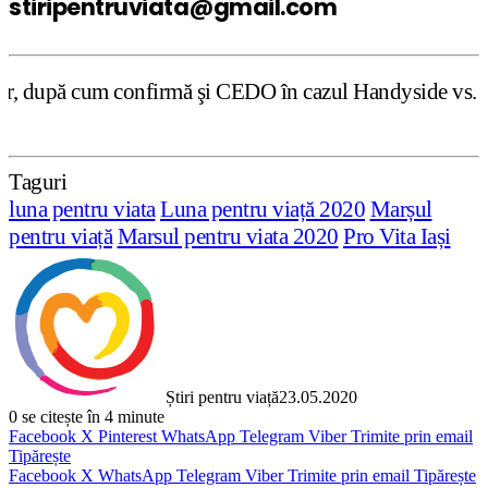
stiripentruviata@gmail.com
mă şi CEDO în cazul Handyside vs. UK (para 49), Stiripentr
Taguri
luna pentru viata
Luna pentru viață 2020
Marșul
pentru viață
Marsul pentru viata 2020
Pro Vita Iași
Știri pentru viață
23.05.2020
0
se citește în 4 minute
Facebook
X
Pinterest
WhatsApp
Telegram
Viber
Trimite prin email
Tipărește
Facebook
X
WhatsApp
Telegram
Viber
Trimite prin email
Tipărește