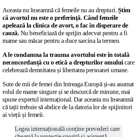
Aceasta nu înseamnă că femeile nu au drepturi.
Știm
că avortul nu este o preferință. Când femeile
apelează la clinica de avort, o fac în disperare de
cauză.
Nu beneficiază de sprijin adecvat pentru a fi
mame sau măcar pentru a duce sarcina la termen.
A le condamna la trauma avortului este în totală
neconcordanță cu o etică a drepturilor omului
care
celebrează demnitatea și libertatea persoanei umane.
Sute de mii de femei din întreaga Europă și-au asumat
rolul de mame singure și se descurcă de minune, mai
spune expertul internațional. Dar aceasta nu înseamnă
că tații trebuie să abdice de la datoria lor de spijinitori
ai vieții și femeii.
Legea internațională conține prevederi care
cheamă la protecție sporită și asistență