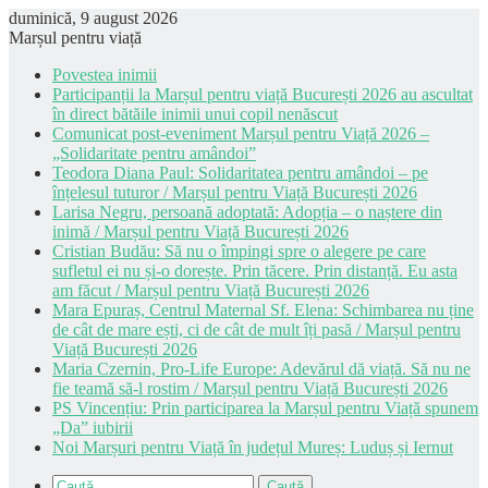
duminică, 9 august 2026
Marșul pentru viață
Povestea inimii
Participanții la Marșul pentru viață București 2026 au ascultat
în direct bătăile inimii unui copil nenăscut
Comunicat post-eveniment Marșul pentru Viață 2026 –
„Solidaritate pentru amândoi”
Teodora Diana Paul: Solidaritatea pentru amândoi – pe
înțelesul tuturor / Marșul pentru Viață București 2026
Larisa Negru, persoană adoptată: Adopția – o naștere din
inimă / Marșul pentru Viață București 2026
Cristian Budău: Să nu o împingi spre o alegere pe care
sufletul ei nu și-o dorește. Prin tăcere. Prin distanță. Eu asta
am făcut / Marșul pentru Viață București 2026
Mara Epuraș, Centrul Maternal Sf. Elena: Schimbarea nu ține
de cât de mare ești, ci de cât de mult îți pasă / Marșul pentru
Viață București 2026
Maria Czernin, Pro-Life Europe: Adevărul dă viață. Să nu ne
fie teamă să-l rostim / Marșul pentru Viață București 2026
PS Vincențiu: Prin participarea la Marșul pentru Viață spunem
„Da” iubirii
Noi Marșuri pentru Viață în județul Mureș: Luduș și Iernut
Caută