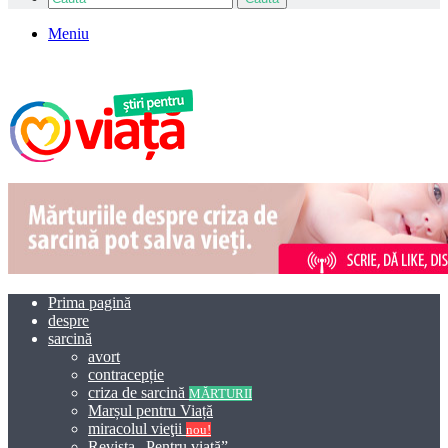
Meniu
Prima pagină
despre
sarcină
avort
contracepție
criza de sarcină
MĂRTURII
Marșul pentru Viață
miracolul vieţii
nou!
Revista „Pentru viață”