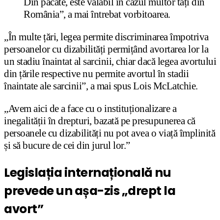
Din păcate, este valabil în cazul multor tați din
România”, a mai întrebat vorbitoarea.
„În multe țări, legea permite discriminarea împotriva
persoanelor cu dizabilități permițând avortarea lor la
un stadiu înaintat al sarcinii, chiar dacă legea avortului
din țările respective nu permite avortul în stadii
înaintate ale sarcinii”, a mai spus Lois McLatchie.
„Avem aici de a face cu o instituționalizare a
inegalității în drepturi, bazată pe presupunerea că
persoanele cu dizabilități nu pot avea o viață împlinită
și să bucure de cei din jurul lor.”
Legislația internațională nu
prevede un așa-zis „drept la
avort”