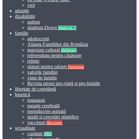
viol
adopţie
dizabilităţi
autism
sindrom Down
Știați că...?
familie
adolescenţi
Alianța Familiilor din România
marxism cultural
Ideologii
referendum pentru căsătorie
religie
sfaturi pentru părinţi
Parenting
valorile familiei
viaţa de familie
Revista presei pro-viață și pro-familie
libertate de conștiință
bioetică
eutanasie
moarte cerebrală
reproducere asistată
studii şi cercetări ştiinţifice
vaccinuri
Hot topic
sexualitate
castitate
PRO