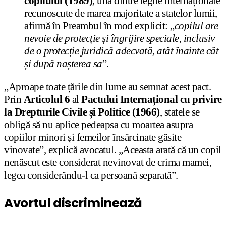
copilului (1989)
, una dintre legile internaționale
recunoscute de marea majoritate a statelor lumii,
afirmă în Preambul în mod explicit: „
copilul are
nevoie de protecție și îngrijire speciale, inclusiv
de o protecție juridică adecvată, atât înainte cât
și după nașterea sa
”.
„Aproape toate țările din lume au semnat acest pact.
Prin
Articolul 6
al
Pactului Internațional cu privire
la Drepturile Civile și Politice
(1966)
,
statele se
obligă să nu aplice pedeapsa cu moartea asupra
copiilor minori și femeilor însărcinate găsite
vinovate”, explică avocatul. „Aceasta arată că un copil
nenăscut este considerat nevinovat de crima mamei,
legea considerându-l ca persoană separată”.
Avortul discriminează