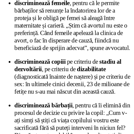
discriminează femeile
, pentru că le permite
bărbaților să renunțe la îndatorirea lor de a
proteja și le obligă pe femei să aleagă între
maternitate și carieră. „Știm că avortul nu este o
preferință. Când femeile apelează la clinica de
avort, o fac în disperare de cauză, fiindcă nu
beneficiază de sprijin adecvat”, spune avvocatul.
discriminează copiii
pe criteriu de
stadiu al
dezvoltării
, pe criteriu de
dizabilitate
(diagnosticată înainte de naștere) și pe criteriu de
sex: în ultimele cinici decenii, 23 de milioane de
fetițe nu s-au mai născut din această cauză.
discriminează bărbații
, pentru că îi elimină din
procesul de decizie cu privire la copil: „Cum v-
ați simți să știți că viața copilului vostru este
sacrificată fără să puteți interveni în niciun fel?