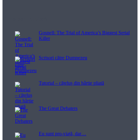
Filme pentru viață
Gosnell: The Trial of America’s Biggest Serial
Killer
Scrisori către Dumnezeu
Tutorial – cățeluș din hârtie pliată
The Great Debaters
Eu sunt pro-viață, dar…