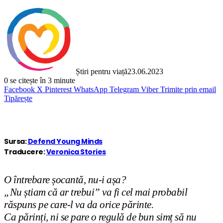
Știri pentru viață
23.06.2023
0
se citește în 3 minute
Facebook
X
Pinterest
WhatsApp
Telegram
Viber
Trimite prin email
Tipărește
Sursa:
Defend Young Minds
Traducere:
Veronica Stories
O întrebare șocantă, nu-i așa?
„Nu știam că ar trebui” va fi cel mai probabil
răspuns pe care-l va da orice părinte.
Ca părinți, ni se pare o regulă de bun simț să nu