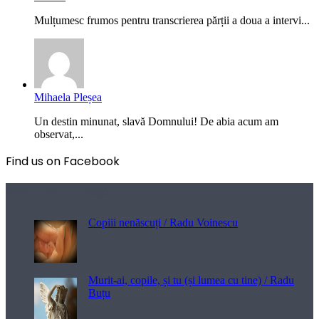
Mulțumesc frumos pentru transcrierea părții a doua a intervi...
Mihaela Pleșea
Un destin minunat, slavă Domnului! De abia acum am
observat,...
Find us on Facebook
Poezii pentru viață
Copiii nenăscuți / Radu Voinescu
Murit-ai, copile, și tu (și lumea cu tine) / Radu
Buțu