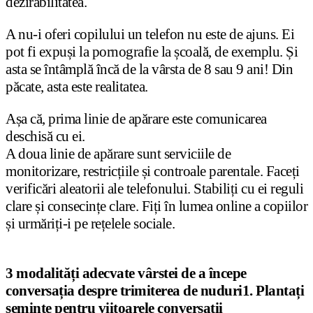
dezirabilitatea.
A nu-i oferi copilului un telefon nu este de ajuns. Ei
pot fi expuși la pornografie la școală, de exemplu. Și
asta se întâmplă încă de la vârsta de 8 sau 9 ani! Din
păcate, asta este realitatea.
Așa că, prima linie de apărare este comunicarea
deschisă cu ei.
A doua linie de apărare sunt serviciile de
monitorizare, restricțiile și controale parentale. Faceți
verificări aleatorii ale telefonului. Stabiliți cu ei reguli
clare și consecințe clare. Fiți în lumea online a copiilor
și urmăriți-i pe rețelele sociale.
3 modalități adecvate vârstei de a începe
conversația despre trimiterea de nuduri
1. Plantați
semințe pentru viitoarele conversații