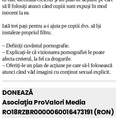
să îl folosiți atunci când copiii sunt expuși în mod
inocent la ea.
Iată trei pași pentru a-i ajuta pe copiii dvs. să își
instaleze propriul filtru.
– Definiți cuvântul pornografie.
– Explicați-le că vizionarea pornografiei le poate
afecta creierul, la fel ca drogurile.
– Oferiți-le un plan de acțiune pe care să-l folosească
atunci când văd imagini cu conținut sexual explicit.
DONEAZĂ
Asociaţia ProValori Media
RO18RZBR0000060016473191 (RON)