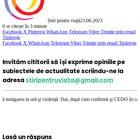
Știri pentru viață
23.06.2023
0
se citește în 3 minute
Facebook
X
Pinterest
WhatsApp
Telegram
Viber
Trimite prin email
Tipărește
Facebook
X
WhatsApp
Telegram
Viber
Trimite prin email
Tipărește
Invităm cititorii să își exprime opiniile pe
subiectele de actualitate scriindu-ne la
adresa
stiripentruviata@gmail.com
 ură şi violenţă. Dar, după cum confirmă şi CEDO în cazul Handyside vs. 
Lasă un răspuns