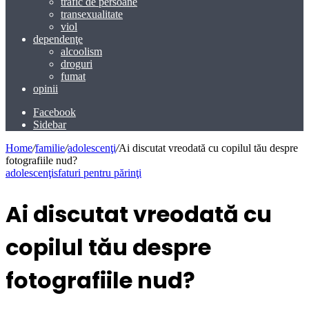
trafic de persoane
transexualitate
viol
dependenţe
alcoolism
droguri
fumat
opinii
Facebook
Sidebar
Home
/
familie
/
adolescenţi
/
Ai discutat vreodată cu copilul tău despre
fotografiile nud?
adolescenţi
sfaturi pentru părinţi
Ai discutat vreodată cu
copilul tău despre
fotografiile nud?