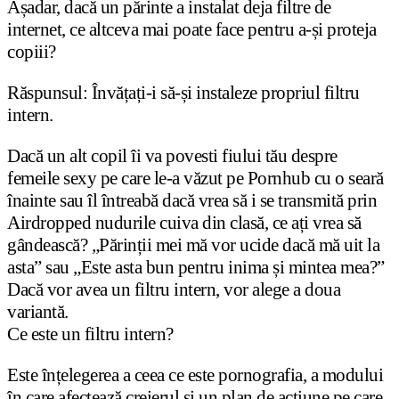
Așadar, dacă un părinte a instalat deja filtre de
internet, ce altceva mai poate face pentru a-și proteja
copiii?
Răspunsul: Învățați-i să-și instaleze propriul filtru
intern.
Dacă un alt copil îi va povesti fiului tău despre
femeile sexy pe care le-a văzut pe Pornhub cu o seară
înainte sau îl întreabă dacă vrea să i se transmită prin
Airdropped nudurile cuiva din clasă, ce ați vrea să
gândească? „Părinții mei mă vor ucide dacă mă uit la
asta” sau „Este asta bun pentru inima și mintea mea?”
Dacă vor avea un filtru intern, vor alege a doua
variantă.
Ce este un filtru intern?
Este înțelegerea a ceea ce este pornografia, a modului
în care afectează creierul și un plan de acțiune pe care