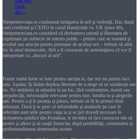
Stiripentruviata.ro condamnă instigarea la ură şi violenţă. Dar, după
cum confirmă şi CEDO în cazul Handyside vs. UK (para 49),
Stiripentruviata.ro consideră că dezbaterea onestă şi libertatea de
exprimare pe subiecte de interes public – printre care se numără şi
avortul sau atracţia pentru persoane de acelaşi sex – trebuie să aibă
loc în mod democratic, fără a fi cenzurate de ameninţarea că vor fi
interpretate ca „discurs al urii”.
Dragă cititorule
Foarte multă lume se bate pentru atenţia ta, dar noi nu putem face
asta. Aşadar, îţi lăsăm deplina libertate de a alege să ne urmăreşti sau
nu. Ne străduim să adunăm la un loc, fără conformism, teamă sau
prejudecăţi, informaţiile relevante pentru tine, familia ta şi alegerile
tale. Pentru a ţi le proteja şi păstra, trebuie să fii în primul rând
informat. Dacă ţi se pare că informările şi analizele pe care le
selectăm sunt utile pentru viaţa ta şi se pot dovedi necesare în
dezbaterea publică din România, te invităm să faci cunoscut site-ul
nostru şi altora şi să susţii financiar, după posibilităţi, continuarea şi
profesionalizarea demersului nostru.