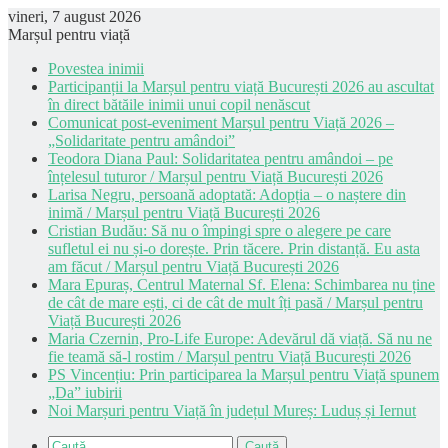
vineri, 7 august 2026
Marșul pentru viață
Povestea inimii
Participanții la Marșul pentru viață București 2026 au ascultat
în direct bătăile inimii unui copil nenăscut
Comunicat post-eveniment Marșul pentru Viață 2026 –
„Solidaritate pentru amândoi”
Teodora Diana Paul: Solidaritatea pentru amândoi – pe
înțelesul tuturor / Marșul pentru Viață București 2026
Larisa Negru, persoană adoptată: Adopția – o naștere din
inimă / Marșul pentru Viață București 2026
Cristian Budău: Să nu o împingi spre o alegere pe care
sufletul ei nu și-o dorește. Prin tăcere. Prin distanță. Eu asta
am făcut / Marșul pentru Viață București 2026
Mara Epuraș, Centrul Maternal Sf. Elena: Schimbarea nu ține
de cât de mare ești, ci de cât de mult îți pasă / Marșul pentru
Viață București 2026
Maria Czernin, Pro-Life Europe: Adevărul dă viață. Să nu ne
fie teamă să-l rostim / Marșul pentru Viață București 2026
PS Vincențiu: Prin participarea la Marșul pentru Viață spunem
„Da” iubirii
Noi Marșuri pentru Viață în județul Mureș: Luduș și Iernut
Caută