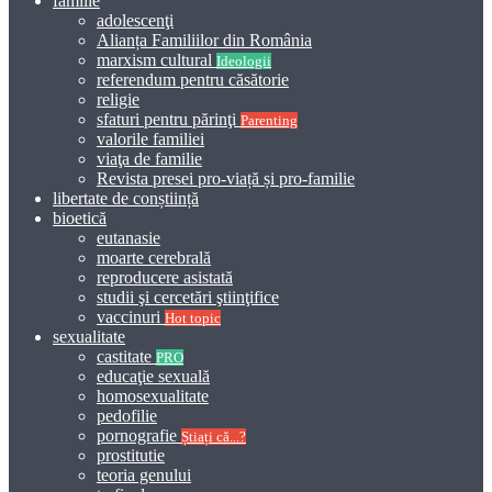
familie
adolescenţi
Alianța Familiilor din România
marxism cultural
Ideologii
referendum pentru căsătorie
religie
sfaturi pentru părinţi
Parenting
valorile familiei
viaţa de familie
Revista presei pro-viață și pro-familie
libertate de conștiință
bioetică
eutanasie
moarte cerebrală
reproducere asistată
studii şi cercetări ştiinţifice
vaccinuri
Hot topic
sexualitate
castitate
PRO
educaţie sexuală
homosexualitate
pedofilie
pornografie
Știați că...?
prostitutie
teoria genului