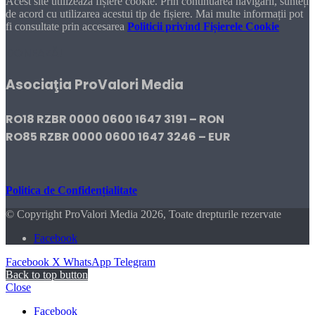
Acest site utilizează fișiere cookie. Prin continuarea navigării, sunteți
de acord cu utilizarea acestui tip de fișiere. Mai multe informații pot
fi consultate prin accesarea
Politicii privind Fișierele Cookie
DONEAZĂ!
Asociaţia ProValori Media
RO18 RZBR 0000 0600 1647 3191 – RON
RO85 RZBR 0000 0600 1647 3246 – EUR
Politica de Confidențialitate
© Copyright ProValori Media 2026, Toate drepturile rezervate
Facebook
Facebook
X
WhatsApp
Telegram
Back to top button
Close
Facebook