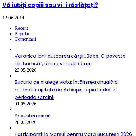
Vă iubiți copiii sau vi-i răsfățați?
12.06.2014
Recent
Popular
Comentarii
Veronica Iani, autoarea cărții „Bebe. O poveste
din burtică”, are nevoie de sprijin
23.05.2026
Bucuria de a alege viața: Întâlnirea anuală a
mamelor ajutate de Arhiepiscopia Iașilor în
perioada sarcinii
01.05.2026
Povestea inimii
28.03.2026
Participanții la Marșul pentru viață București 2026