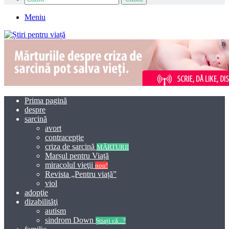
Meniu
Prima pagină
despre
sarcină
avort
contracepție
criza de sarcină
MĂRTURII
Marșul pentru Viață
miracolul vieţii
nou!
Revista „Pentru viață”
viol
adopţie
dizabilităţi
autism
sindrom Down
Știați că...?