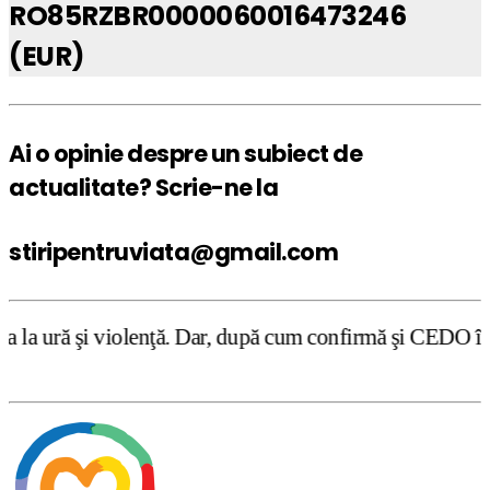
RO85RZBR0000060016473246
(EUR)
Ai o opinie despre un subiect de
actualitate? Scrie-ne la
stiripentruviata@gmail.com
lenţă. Dar, după cum confirmă şi CEDO în cazul Handyside 