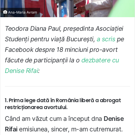
Ana-Maria Avram
Teodora Diana Paul, președinta Asociației
Studenți pentru viață București,
a scris
pe
Facebook despre 18 minciuni pro-avort
făcute de participanții la o
dezbatere cu
Denise Rifai
:
1. Prima lege dată în România liberă a abrogat
restricționarea avortului.
Când am văzut cum a început dna
Denise
Rifai
emisiunea, sincer, m-am cutremurat.