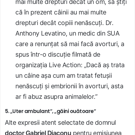
mai multe drepturi decât un om, să știți
că în prezent câinii au mai multe
drepturi decât copiii nenăscuți. Dr.
Anthony Levatino, un medic din SUA
care a renunțat să mai facă avorturi, a
spus într-o discuție filmată de
organizația Live Action: „Dacă aș trata
un câine așa cum am tratat fetușii
nenăscuți și embrionii în avorturi, asta
ar fi abuz asupra animalelor.”
5. „Uter ambulant”, „găini ouătoare”
Alte expresii atent selectate de domnul
doctor Gabriel Diaconu
pentru emisiunea