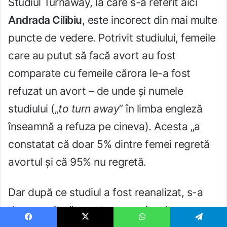
Studiul Turnaway, la care s-a referit aici
Andrada Cilibiu
, este incorect din mai multe
puncte de vedere. Potrivit studiului, femeile
care au putut să facă avort au fost
comparate cu femeile cărora le-a fost
refuzat un avort – de unde și numele
studiului („
to turn away
” în limba engleză
înseamnă a refuza pe cineva). Acesta „a
constatat că doar 5% dintre femei regretă
avortul și că 95% nu regretă.
Dar după ce studiul a fost reanalizat, s-a
descoperit că acesta are mai multe