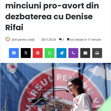
minciuni pro-avort din
dezbaterea cu Denise
Rifai
Știri pentru viață
29.11.2024
1
se citește în 17 minute
Facebook
X
Pinterest
WhatsApp
Telegram
Viber
Trimite prin email
Tipărește