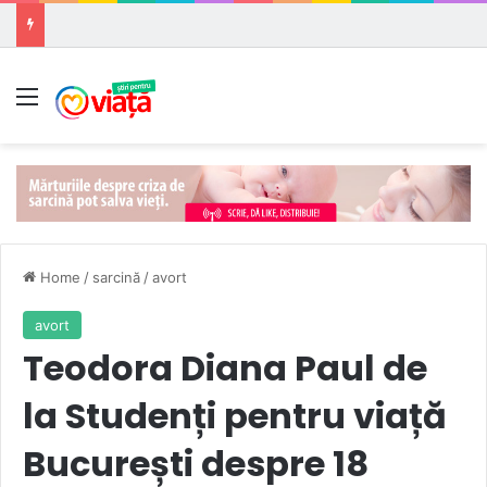
Meniu
Home
/
sarcină
/
avort
avort
Teodora Diana Paul de
la Studenți pentru viață
București despre 18