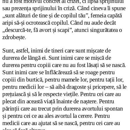
nu a fost motivul concret al crizei, ci lipsa sprijinului
sau prezența sprijinului în criză. Când cineva îi spune
„sunt alături de tine și de copilul tău”, femeia capătă
aripi să-și ocrotească copilul. Când nu aude decât
„descurcă-te, fă avort și scapi”, atunci singurătatea o
zdrobește.
Sunt, astfel, inimi de tineri care sunt mișcate de
durerea de lângă ei. Sunt inimi care se mișcă de
durerea pentru copiii care nu au fost lăsați să se nască.
Sunt inimi care se înflăcărează să se roage pentru
copiii din burtică, pentru mamele lor, pentru tații lor,
pentru medicii lor – să aibă dragoste și pricepere, să le
prețuiască și să le respecte viețile. Pentru cei care au
plecat din această viață înainte de naștere. Pentru
părinții care au trecut prin durerea avortului spontan
și pentru cei ce au ales avortul la cerere. Pentru
medicii care au ajutat să se nască, pentru cei care au