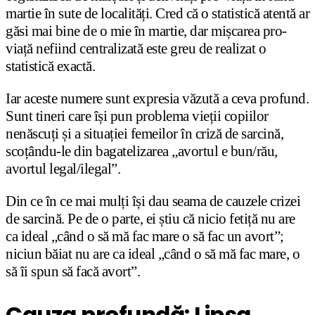
martie în sute de localități. Cred că o statistică atentă ar
găsi mai bine de o mie în martie, dar mișcarea pro-
viață nefiind centralizată este greu de realizat o
statistică exactă.
Iar aceste numere sunt expresia văzută a ceva profund.
Sunt tineri care își pun problema vieții copiilor
nenăscuți și a situației femeilor în criză de sarcină,
scoțându-le din bagatelizarea „avortul e bun/rău,
avortul legal/ilegal”.
Din ce în ce mai mulți își dau seama de cauzele crizei
de sarcină. Pe de o parte, ei știu că nicio fetiță nu are
ca ideal „când o să mă fac mare o să fac un avort”;
niciun băiat nu are ca ideal „când o să mă fac mare, o
să îi spun să facă avort”.