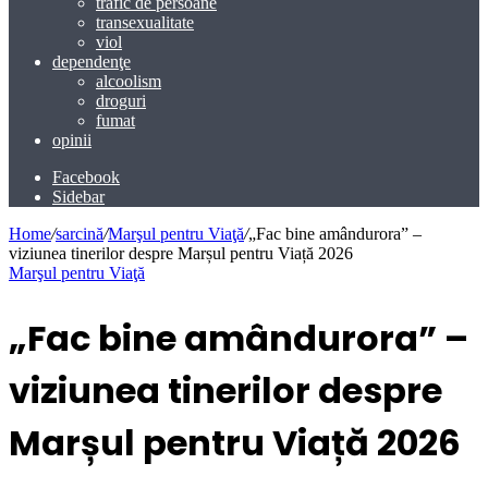
trafic de persoane
transexualitate
viol
dependenţe
alcoolism
droguri
fumat
opinii
Facebook
Sidebar
Home
/
sarcină
/
Marşul pentru Viaţă
/
„Fac bine amândurora” –
viziunea tinerilor despre Marșul pentru Viață 2026
Marşul pentru Viaţă
„Fac bine amândurora” –
viziunea tinerilor despre
Marșul pentru Viață 2026