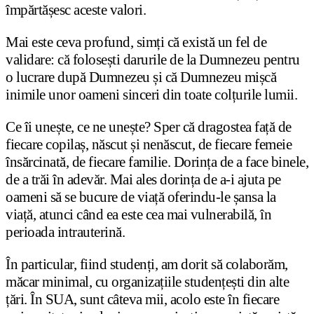
împărtășesc aceste valori.
Mai este ceva profund, simți că există un fel de
validare: că folosești darurile de la Dumnezeu pentru
o lucrare după Dumnezeu și că Dumnezeu mișcă
inimile unor oameni sinceri din toate colțurile lumii.
Ce îi unește, ce ne unește? Sper că dragostea față de
fiecare copilaș, născut și nenăscut, de fiecare femeie
însărcinată, de fiecare familie. Dorința de a face binele,
de a trăi în adevăr. Mai ales dorința de a-i ajuta pe
oameni să se bucure de viață oferindu-le șansa la
viață, atunci când ea este cea mai vulnerabilă, în
perioada intrauterină.
În particular, fiind studenți, am dorit să colaborăm,
măcar minimal, cu organizațiile studențești din alte
țări. În SUA, sunt câteva mii, acolo este în fiecare