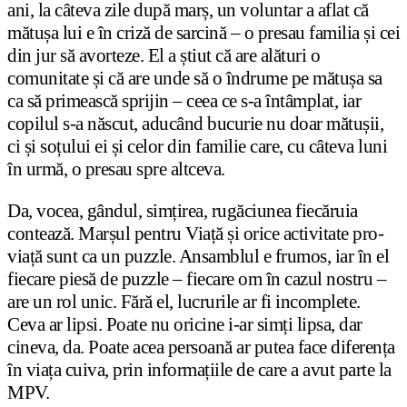
ani, la câteva zile după marș, un voluntar a aflat că
mătușa lui e în criză de sarcină – o presau familia și cei
din jur să avorteze. El a știut că are alături o
comunitate și că are unde să o îndrume pe mătușa sa
ca să primească sprijin – ceea ce s-a întâmplat, iar
copilul s-a născut, aducând bucurie nu doar mătușii,
ci și soțului ei și celor din familie care, cu câteva luni
în urmă, o presau spre altceva.
Da, vocea, gândul, simțirea, rugăciunea fiecăruia
contează. Marșul pentru Viață și orice activitate pro-
viață sunt ca un puzzle. Ansamblul e frumos, iar în el
fiecare piesă de puzzle – fiecare om în cazul nostru –
are un rol unic. Fără el, lucrurile ar fi incomplete.
Ceva ar lipsi. Poate nu oricine i-ar simți lipsa, dar
cineva, da. Poate acea persoană ar putea face diferența
în viața cuiva, prin informațiile de care a avut parte la
MPV.