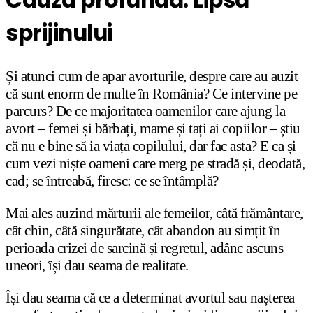
Cauza profundă: Lipsa
sprijinului
Și atunci cum de apar avorturile, despre care au auzit
că sunt enorm de multe în România? Ce intervine pe
parcurs? De ce majoritatea oamenilor care ajung la
avort – femei și bărbați, mame și tați ai copiilor – știu
că nu e bine să ia viața copilului, dar fac asta? E ca și
cum vezi niște oameni care merg pe stradă și, deodată,
cad; se întreabă, firesc: ce se întâmplă?
Mai ales auzind mărturii ale femeilor, câtă frământare,
cât chin, câtă singurătate, cât abandon au simțit în
perioada crizei de sarcină și regretul, adânc ascuns
uneori, își dau seama de realitate.
Își dau seama că ce a determinat avortul sau nașterea