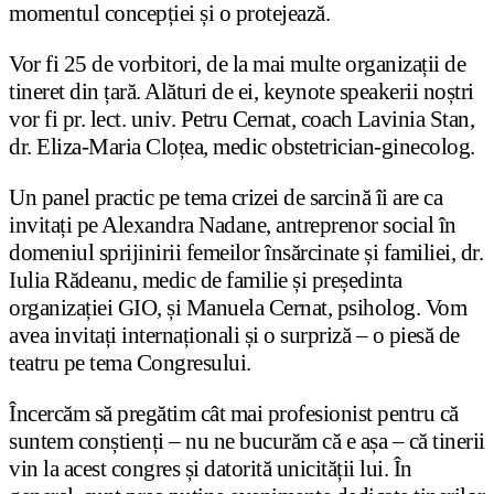
momentul concepției și o protejează.
Vor fi 25 de vorbitori, de la mai multe organizații de
tineret din țară. Alături de ei, keynote speakerii noștri
vor fi pr. lect. univ. Petru Cernat, coach Lavinia Stan,
dr. Eliza-Maria Cloțea, medic obstetrician-ginecolog.
Un panel practic pe tema crizei de sarcină îi are ca
invitați pe Alexandra Nadane, antreprenor social în
domeniul sprijinirii femeilor însărcinate și familiei, dr.
Iulia Rădeanu, medic de familie și președinta
organizației GIO, și Manuela Cernat, psiholog. Vom
avea invitați internaționali și o surpriză – o piesă de
teatru pe tema Congresului.
Încercăm să pregătim cât mai profesionist pentru că
suntem conștienți – nu ne bucurăm că e așa – că tinerii
vin la acest congres și datorită unicității lui. În