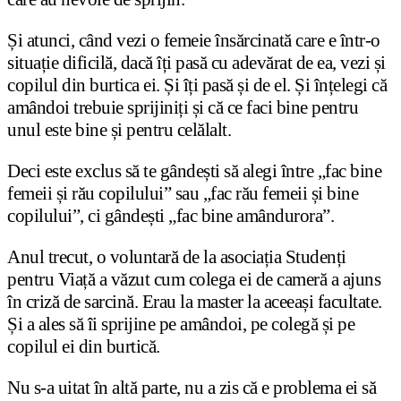
Și atunci, când vezi o femeie însărcinată care e într-o
situație dificilă, dacă îți pasă cu adevărat de ea, vezi și
copilul din burtica ei. Și îți pasă și de el. Și înțelegi că
amândoi trebuie sprijiniți și că ce faci bine pentru
unul este bine și pentru celălalt.
Deci este exclus să te gândești să alegi între „fac bine
femeii și rău copilului” sau „fac rău femeii și bine
copilului”, ci gândești „fac bine amândurora”.
Anul trecut, o voluntară de la asociația Studenți
pentru Viață a văzut cum colega ei de cameră a ajuns
în criză de sarcină. Erau la master la aceeași facultate.
Și a ales să îi sprijine pe amândoi, pe colegă și pe
copilul ei din burtică.
Nu s-a uitat în altă parte, nu a zis că e problema ei să