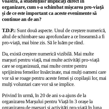
voastră, a studenților implicați direct în
organizare, cum s-a schimbat mișcarea pro-viață
și de ce este important ca aceste evenimente să
continue an de an?
T.D.P.:
Sunt două aspecte. Unul de creștere numerică,
altul de schimbare sau aprofundare a ce înseamnă a fi
pro-viață, mai bine zis. Să le luăm pe rând.
Da, există creștere numerică vizibilă. Mai multe
marșuri pentru viață, mai multe activități pro-viață
care se organizează, mai multe centre pentru
sprijinirea femeilor însărcinate, mai mulți oameni care
vor să se roage pentru aceste femei și copilașii lor, mai
mulți voluntari care vor să se implice.
Privind în urmă, în 20 de ani s-a ajuns de la
organizarea Marșului pentru Viață în 3 orașe la
organizarea de marșuri și activități pro-viață în luna