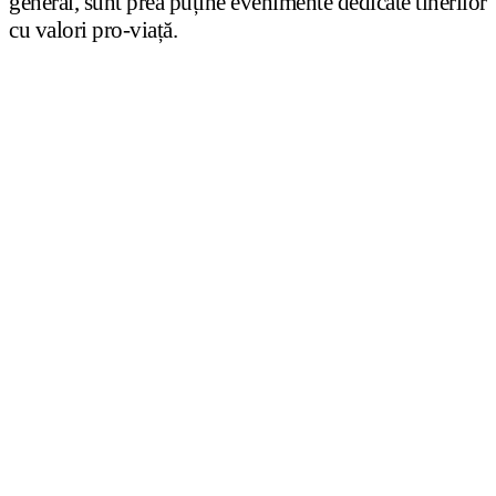
general, sunt prea puține evenimente dedicate tinerilor
cu valori pro-viață.