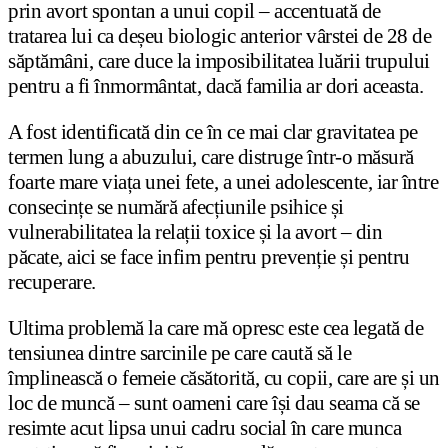
prin avort spontan a unui copil – accentuată de
tratarea lui ca deșeu biologic anterior vârstei de 28 de
săptămâni, care duce la imposibilitatea luării trupului
pentru a fi înmormântat, dacă familia ar dori aceasta.
A fost identificată din ce în ce mai clar gravitatea pe
termen lung a abuzului, care distruge într-o măsură
foarte mare viața unei fete, a unei adolescente, iar între
consecințe se numără afecțiunile psihice și
vulnerabilitatea la relații toxice și la avort – din
păcate, aici se face infim pentru prevenție și pentru
recuperare.
Ultima problemă la care mă opresc este cea legată de
tensiunea dintre sarcinile pe care caută să le
împlinească o femeie căsătorită, cu copii, care are și un
loc de muncă – sunt oameni care își dau seama că se
resimte acut lipsa unui cadru social în care munca