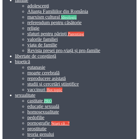
familie
adolescenţi
Alianța Familiilor din România
marxism cultural
Ideologii
referendum pentru căsătorie
religie
sfaturi pentru părinţi
Parenting
valorile familiei
viaţa de familie
Revista presei pro-viață și pro-familie
libertate de conștiință
bioetică
eutanasie
moarte cerebrală
reproducere asistată
studii şi cercetări ştiinţifice
vaccinuri
Hot topic
sexualitate
castitate
PRO
educaţie sexuală
homosexualitate
pedofilie
pornografie
Știați că...?
prostitutie
teoria genului