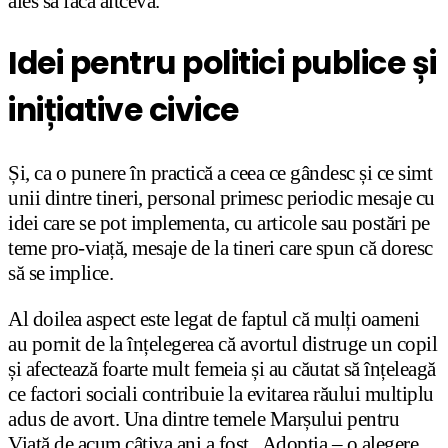
ales să facă altceva.
Idei pentru politici publice și
inițiative civice
Și, ca o punere în practică a ceea ce gândesc și ce simt
unii dintre tineri, personal primesc periodic mesaje cu
idei care se pot implementa, cu articole sau postări pe
teme pro-viață, mesaje de la tineri care spun că doresc
să se implice.
Al doilea aspect este legat de faptul că mulți oameni
au pornit de la înțelegerea că avortul distruge un copil
și afectează foarte mult femeia și au căutat să înțeleagă
ce factori sociali contribuie la evitarea răului multiplu
adus de avort. Una dintre temele Marșului pentru
Viață de acum câțiva ani a fost „Adopția – o alegere