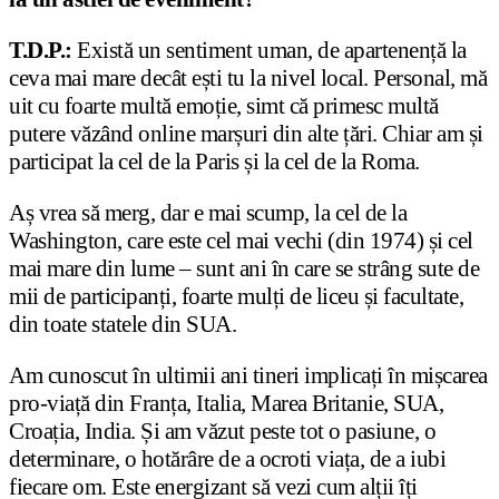
T.D.P.:
Există un sentiment uman, de apartenență la
ceva mai mare decât ești tu la nivel local. Personal, mă
uit cu foarte multă emoție, simt că primesc multă
putere văzând online marșuri din alte țări. Chiar am și
participat la cel de la Paris și la cel de la Roma.
Aș vrea să merg, dar e mai scump, la cel de la
Washington, care este cel mai vechi (din 1974) și cel
mai mare din lume – sunt ani în care se strâng sute de
mii de participanți, foarte mulți de liceu și facultate,
din toate statele din SUA.
Am cunoscut în ultimii ani tineri implicați în mișcarea
pro-viață din Franța, Italia, Marea Britanie, SUA,
Croația, India. Și am văzut peste tot o pasiune, o
determinare, o hotărâre de a ocroti viața, de a iubi
fiecare om. Este energizant să vezi cum alții îți