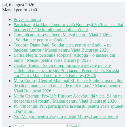
joi, 6 august 2026
Marșul pentru viață
Povestea inimii
Participanții la Marșul pentru viață București 2026 au ascultat
în direct bătăile inimii unui copil nenăscut
Comunicat post-eveniment Marșul pentru Viață 2026 –
„Solidaritate pentru amândoi”
Teodora Diana Paul: Solidaritatea pentru amândoi – pe
înțelesul tuturor / Marșul pentru Viață București 2026
Larisa Negru, persoană adoptată: Adopția – o naștere din
inimă / Marșul pentru Viață București 2026
Cristian Budău: Să nu o împingi spre o alegere pe care
sufletul ei nu și-o dorește. Prin tăcere. Prin distanță. Eu asta
am făcut / Marșul pentru Viață București 2026
Mara Epuraș, Centrul Maternal Sf. Elena: Schimbarea nu ține
de cât de mare ești, ci de cât de mult îți pasă / Marșul pentru
Viață București 2026
Maria Czernin, Pro-Life Europe: Adevărul dă viață. Să nu ne
fie teamă să-l rostim / Marșul pentru Viață București 2026
PS Vincențiu: Prin participarea la Marșul pentru Viață spunem
„Da” iubirii
Noi Marșuri pentru Viață în județul Mureș: Luduș și Iernut
Caută