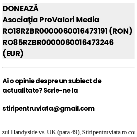
DONEAZĂ
Asociaţia ProValori Media
RO18RZBR0000060016473191 (RON)
RO85RZBR0000060016473246
(EUR)
Ai o opinie despre un subiect de
actualitate? Scrie-ne la
stiripentruviata@gmail.com
UK (para 49), Stiripentruviata.ro consideră că dezbaterea