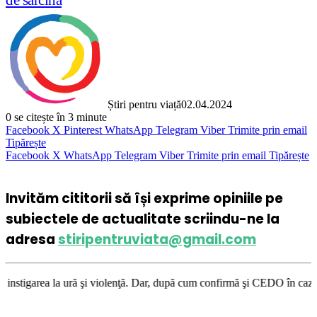
de sarcină
Știri pentru viață
02.04.2024
0
se citește în 3 minute
Facebook
X
Pinterest
WhatsApp
Telegram
Viber
Trimite prin email
Tipărește
Facebook
X
WhatsApp
Telegram
Viber
Trimite prin email
Tipărește
Invităm cititorii să își exprime opiniile pe
subiectele de actualitate scriindu-ne la
adresa
stiripentruviata@gmail.com
iolenţă. Dar, după cum confirmă şi CEDO în cazul Handyside vs. UK (para 