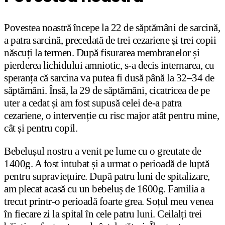
Povestea noastră începe la 22 de săptămâni de sarcină,
a patra sarcină, precedată de trei cezariene și trei copii
născuți la termen. După fisurarea membranelor și
pierderea lichidului amniotic, s-a decis internarea, cu
speranța că sarcina va putea fi dusă până la 32–34 de
săptămâni. Însă, la 29 de săptămâni, cicatricea de pe
uter a cedat și am fost supusă celei de-a patra
cezariene, o intervenție cu risc major atât pentru mine,
cât și pentru copil.
Bebelușul nostru a venit pe lume cu o greutate de
1400g. A fost intubat și a urmat o perioadă de luptă
pentru supraviețuire. După patru luni de spitalizare,
am plecat acasă cu un bebeluș de 1600g. Familia a
trecut printr-o perioadă foarte grea. Soțul meu venea
în fiecare zi la spital în cele patru luni. Ceilalți trei