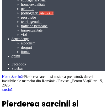
educaţie sexuală
homosexualitate
pedofilie
pornografie
Știați că...?
prostitutie
teoria genului
trafic de persoane
transexualitate
viol
dependenţe
alcoolism
droguri
fumat
opinii
Facebook
Sidebar
Home
/
sarcină
/
Pierderea sarcinii și nașterea prematură: dureri
invizibile ale mamelor din România / Revista „Pentru Viață” nr. 15,
2026
sarcină
Pierderea sarcinii și