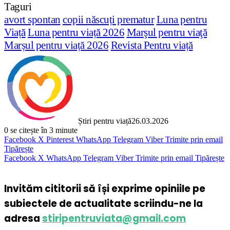
Taguri
avort spontan
copii născuți prematur
Luna pentru
Viață
Luna pentru viață 2026
Marşul pentru viaţă
Marșul pentru viață 2026
Revista Pentru viață
Știri pentru viață
26.03.2026
0
se citește în 3 minute
Facebook
X
Pinterest
WhatsApp
Telegram
Viber
Trimite prin email
Tipărește
Facebook
X
WhatsApp
Telegram
Viber
Trimite prin email
Tipărește
Invităm cititorii să își exprime opiniile pe
subiectele de actualitate scriindu-ne la
adresa
stiripentruviata@gmail.com