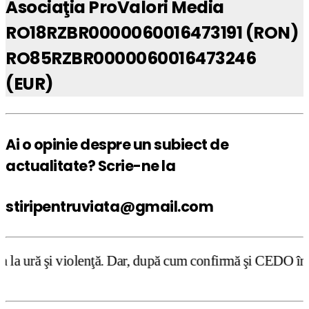
Asociaţia ProValori Media
RO18RZBR0000060016473191 (RON)
RO85RZBR0000060016473246
(EUR)
Ai o opinie despre un subiect de
actualitate? Scrie-ne la
stiripentruviata@gmail.com
 Dar, după cum confirmă şi CEDO în cazul Handyside vs. UK