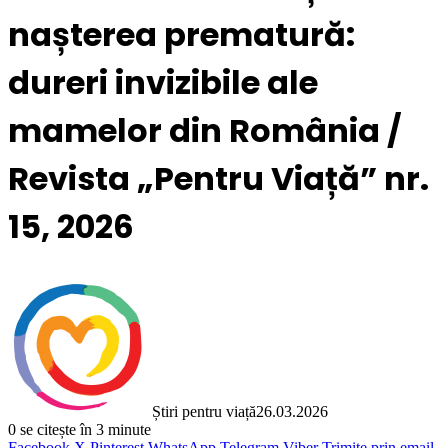
nașterea prematură:
dureri invizibile ale
mamelor din România /
Revista „Pentru Viață” nr.
15, 2026
Știri pentru viață
26.03.2026
0
se citește în 3 minute
Facebook
X
Pinterest
WhatsApp
Telegram
Viber
Trimite prin email