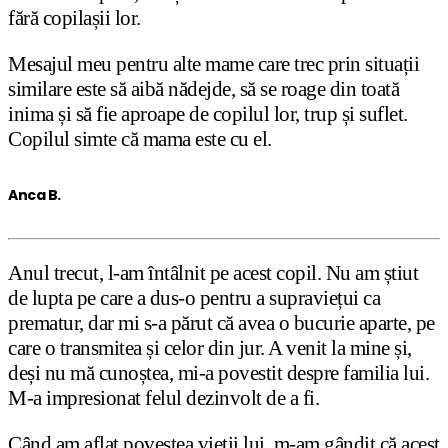
fără copilașii lor.
Mesajul meu pentru alte mame care trec prin situații
similare este să aibă nădejde, să se roage din toată
inima și să fie aproape de copilul lor, trup și suflet.
Copilul simte că mama este cu el.
Anca B.
Anul trecut, l-am întâlnit pe acest copil. Nu am știut
de lupta pe care a dus-o pentru a supraviețui ca
prematur, dar mi s-a părut că avea o bucurie aparte, pe
care o transmitea și celor din jur. A venit la mine și,
deși nu mă cunoștea, mi-a povestit despre familia lui.
M-a impresionat felul dezinvolt de a fi.
Când am aflat povestea vieții lui, m-am gândit că acest