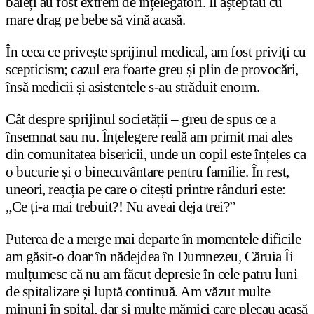
băieți au fost extrem de înțelegători. Îl așteptau cu
mare drag pe bebe să vină acasă.
În ceea ce privește sprijinul medical, am fost priviți cu
scepticism; cazul era foarte greu și plin de provocări,
însă medicii și asistentele s-au străduit enorm.
Cât despre sprijinul societății – greu de spus ce a
însemnat sau nu. Înțelegere reală am primit mai ales
din comunitatea bisericii, unde un copil este înțeles ca
o bucurie și o binecuvântare pentru familie. În rest,
uneori, reacția pe care o citești printre rânduri este:
„Ce ți-a mai trebuit?! Nu aveai deja trei?”
Puterea de a merge mai departe în momentele dificile
am găsit-o doar în nădejdea în Dumnezeu, Căruia Îi
mulțumesc că nu am făcut depresie în cele patru luni
de spitalizare și luptă continuă. Am văzut multe
minuni în spital, dar și multe mămici care plecau acasă