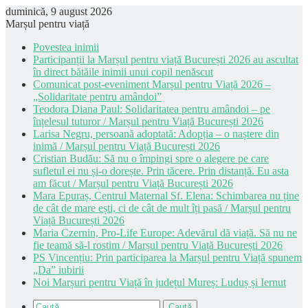
duminică, 9 august 2026
Marșul pentru viață
Povestea inimii
Participanții la Marșul pentru viață București 2026 au ascultat
în direct bătăile inimii unui copil nenăscut
Comunicat post-eveniment Marșul pentru Viață 2026 –
„Solidaritate pentru amândoi”
Teodora Diana Paul: Solidaritatea pentru amândoi – pe
înțelesul tuturor / Marșul pentru Viață București 2026
Larisa Negru, persoană adoptată: Adopția – o naștere din
inimă / Marșul pentru Viață București 2026
Cristian Budău: Să nu o împingi spre o alegere pe care
sufletul ei nu și-o dorește. Prin tăcere. Prin distanță. Eu asta
am făcut / Marșul pentru Viață București 2026
Mara Epuraș, Centrul Maternal Sf. Elena: Schimbarea nu ține
de cât de mare ești, ci de cât de mult îți pasă / Marșul pentru
Viață București 2026
Maria Czernin, Pro-Life Europe: Adevărul dă viață. Să nu ne
fie teamă să-l rostim / Marșul pentru Viață București 2026
PS Vincențiu: Prin participarea la Marșul pentru Viață spunem
„Da” iubirii
Noi Marșuri pentru Viață în județul Mureș: Luduș și Iernut
Caută