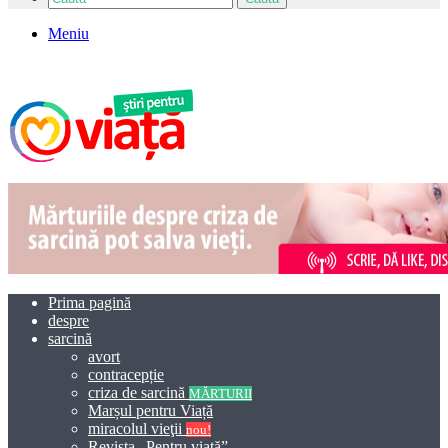
Meniu
Prima pagină
despre
sarcină
avort
contracepție
criza de sarcină
MĂRTURII
Marșul pentru Viață
miracolul vieţii
nou!
Revista „Pentru viață”