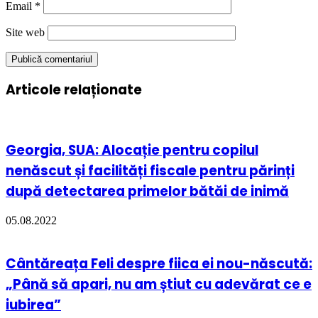
Email
*
Site web
Articole relaționate
Georgia, SUA: Alocație pentru copilul
nenăscut și facilități fiscale pentru părinți
după detectarea primelor bătăi de inimă
05.08.2022
Cântăreața Feli despre fiica ei nou-născută:
„Până să apari, nu am știut cu adevărat ce e
iubirea”