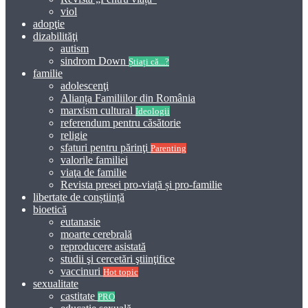
viol
adopţie
dizabilităţi
autism
sindrom Down
Știați că...?
familie
adolescenţi
Alianța Familiilor din România
marxism cultural
Ideologii
referendum pentru căsătorie
religie
sfaturi pentru părinţi
Parenting
valorile familiei
viaţa de familie
Revista presei pro-viață și pro-familie
libertate de conștiință
bioetică
eutanasie
moarte cerebrală
reproducere asistată
studii şi cercetări ştiinţifice
vaccinuri
Hot topic
sexualitate
castitate
PRO