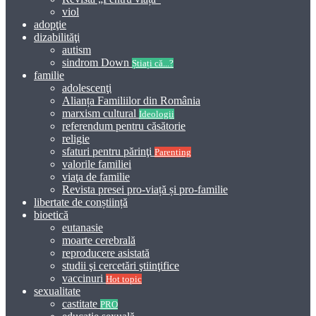
viol
adopţie
dizabilităţi
autism
sindrom Down
Știați că...?
familie
adolescenţi
Alianța Familiilor din România
marxism cultural
Ideologii
referendum pentru căsătorie
religie
sfaturi pentru părinţi
Parenting
valorile familiei
viaţa de familie
Revista presei pro-viață și pro-familie
libertate de conștiință
bioetică
eutanasie
moarte cerebrală
reproducere asistată
studii şi cercetări ştiinţifice
vaccinuri
Hot topic
sexualitate
castitate
PRO