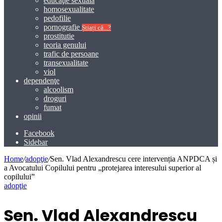
educaţie sexuală
homosexualitate
pedofilie
pornografie
Știați că...?
prostitutie
teoria genului
trafic de persoane
transexualitate
viol
dependenţe
alcoolism
droguri
fumat
opinii
Facebook
Sidebar
Home
/
adopţie
/
Sen. Vlad Alexandrescu cere intervenția ANPDCA și
a Avocatului Copilului pentru „protejarea interesului superior al
copilului”
adopţie
Sen. Vlad Alexandrescu