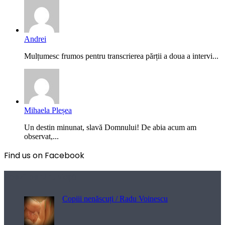
Andrei
Mulțumesc frumos pentru transcrierea părții a doua a intervi...
Mihaela Pleșea
Un destin minunat, slavă Domnului! De abia acum am
observat,...
Find us on Facebook
Poezii pentru viață
Copiii nenăscuți / Radu Voinescu