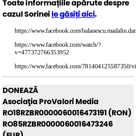
Toate informațiile apărute despre
cazul Sorinei
le găsiți aici
.
https://www.facebook.com/balanescu.madalin.d
https://www.facebook.com/watch/?
v=477372766353952
https://www.facebook.com/781404125587350/v
DONEAZĂ
Asociaţia ProValori Media
RO18RZBR0000060016473191 (RON)
RO85RZBR0000060016473246
(EUR)