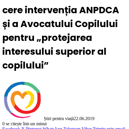
cere intervenția ANPDCA
și a Avocatului Copilului
pentru „protejarea
interesului superior al
copilului”
Știri pentru viață
22.06.2019
0
se citește într-un minut
Facebook
X
Pinterest
WhatsApp
Telegram
Viber
Trimite prin email