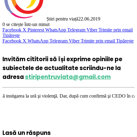
Știri pentru viață
22.06.2019
0
se citește într-un minut
Facebook
X
Pinterest
WhatsApp
Telegram
Viber
Trimite prin email
Tipărește
Facebook
X
WhatsApp
Telegram
Viber
Trimite prin email
Tipărește
Invităm cititorii să își exprime opiniile pe
subiectele de actualitate scriindu-ne la
adresa
stiripentruviata@gmail.com
ră şi violenţă. Dar, după cum confirmă şi CEDO în cazul Handyside vs. UK
Lasă un răspuns