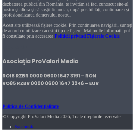
dezbaterea publică din România, te invităm să faci cunoscut site-ul
nostru şi altora şi să susţii financiar, după posibilităţi, continuarea şi
profesionalizarea demersului nostru.
Acest site utilizează fișiere cookie. Prin continuarea navigării, sunteți
de acord cu utilizarea acestui tip de fișiere. Mai multe informații pot
fi consultate prin accesarea
Politicii privind Fișierele Cookie
DONEAZĂ!
Asociaţia ProValori Media
RO18 RZBR 0000 0600 1647 3191 – RON
RO85 RZBR 0000 0600 1647 3246 – EUR
Politica de Confidențialitate
© Copyright ProValori Media 2026, Toate drepturile rezervate
Facebook