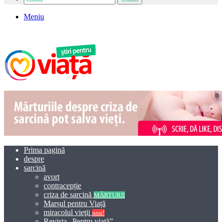
Meniu
Prima pagină
despre
sarcină
avort
contracepție
criza de sarcină
MĂRTURII
Marșul pentru Viață
miracolul vieţii
nou!
Revista „Pentru viață”