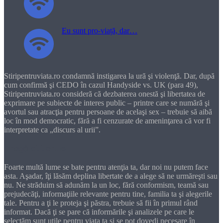
Eu sunt pro-viață, dar…
Stiripentruviata.ro condamnă instigarea la ură şi violenţă. Dar, după
cum confirmă şi CEDO în cazul Handyside vs. UK (para 49),
Stiripentruviata.ro consideră că dezbaterea onestă şi libertatea de
exprimare pe subiecte de interes public – printre care se numără şi
avortul sau atracţia pentru persoane de acelaşi sex – trebuie să aibă
loc în mod democratic, fără a fi cenzurate de ameninţarea că vor fi
interpretate ca „discurs al urii”.
Dragă cititorule
Foarte multă lume se bate pentru atenţia ta, dar noi nu putem face
asta. Aşadar, îţi lăsăm deplina libertate de a alege să ne urmăreşti sau
nu. Ne străduim să adunăm la un loc, fără conformism, teamă sau
prejudecăţi, informaţiile relevante pentru tine, familia ta şi alegerile
tale. Pentru a ţi le proteja şi păstra, trebuie să fii în primul rând
informat. Dacă ţi se pare că informările şi analizele pe care le
selectăm sunt utile pentru viaţa ta şi se pot dovedi necesare în