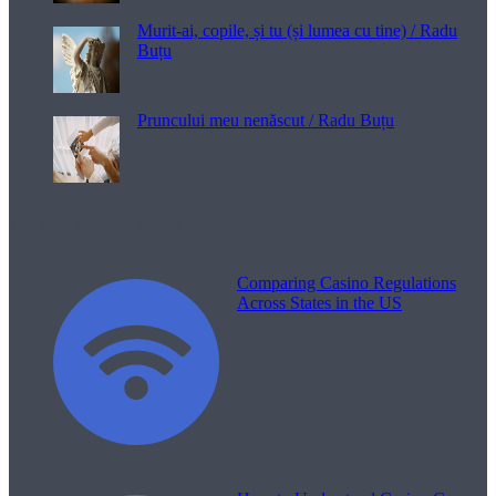
Murit-ai, copile, și tu (și lumea cu tine) / Radu
Buțu
Pruncului meu nenăscut / Radu Buțu
Melodii pentru viață
Comparing Casino Regulations
Across States in the US