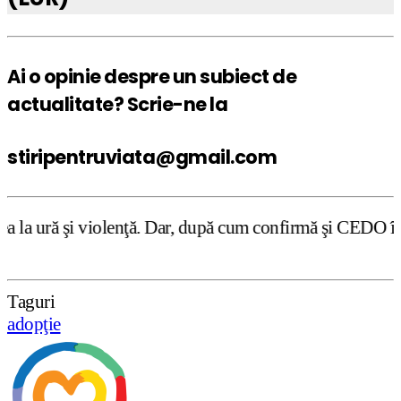
Ai o opinie despre un subiect de
actualitate? Scrie-ne la
stiripentruviata@gmail.com
nţă. Dar, după cum confirmă şi CEDO în cazul Handyside vs
Taguri
adopţie