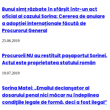
Bunul simț răzbate în sfârșit într-un act
oficial al cazului Sorina: Cererea de anulare
a adopției internaționale făcută de
Procurorul General
25.06.2019
Procurorii NU au restituit pașaportul Sorinei.
Actul este proprietatea statului român
19.07.2019
Sorina Matei: „Emailul declanşator al
dosarului penal nici măcar nu îndeplinea
condiţiile legale de formă, deci a fost ilegal”