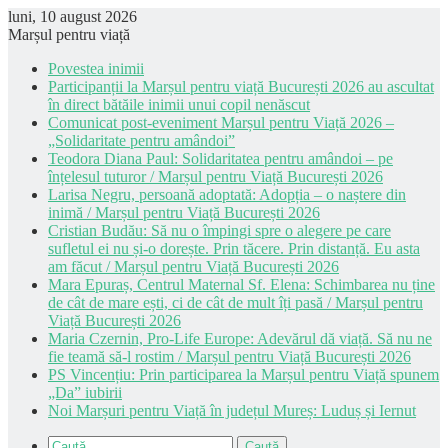
luni, 10 august 2026
Marșul pentru viață
Povestea inimii
Participanții la Marșul pentru viață București 2026 au ascultat
în direct bătăile inimii unui copil nenăscut
Comunicat post-eveniment Marșul pentru Viață 2026 –
„Solidaritate pentru amândoi”
Teodora Diana Paul: Solidaritatea pentru amândoi – pe
înțelesul tuturor / Marșul pentru Viață București 2026
Larisa Negru, persoană adoptată: Adopția – o naștere din
inimă / Marșul pentru Viață București 2026
Cristian Budău: Să nu o împingi spre o alegere pe care
sufletul ei nu și-o dorește. Prin tăcere. Prin distanță. Eu asta
am făcut / Marșul pentru Viață București 2026
Mara Epuraș, Centrul Maternal Sf. Elena: Schimbarea nu ține
de cât de mare ești, ci de cât de mult îți pasă / Marșul pentru
Viață București 2026
Maria Czernin, Pro-Life Europe: Adevărul dă viață. Să nu ne
fie teamă să-l rostim / Marșul pentru Viață București 2026
PS Vincențiu: Prin participarea la Marșul pentru Viață spunem
„Da” iubirii
Noi Marșuri pentru Viață în județul Mureș: Luduș și Iernut
Caută