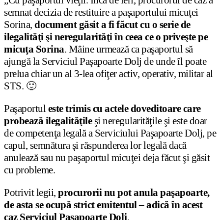
„Cu paşaportul vieţii. Încă de ieri, procurorul de caz a
semnat decizia de restituire a paşaportului micuţei
Sorina,
document găsit a fi făcut cu o serie de
ilegalităţi şi neregularităţi în ceea ce o priveşte pe
micuţa Sorina
. Mâine urmează ca paşaportul să
ajungă la Serviciul Paşapoarte Dolj de unde îl poate
prelua chiar un al 3-lea ofiţer activ, operativ, militar al
STS. 🙂
Paşaportul
este trimis cu actele doveditoare care
probează ilegalităţile
şi neregularităţile şi este doar
de competenţa legală a Serviciului Paşapoarte Dolj, pe
capul, semnătura şi răspunderea lor legală dacă
anulează sau nu paşaportul micuţei deja făcut şi găsit
cu probleme.
Potrivit legii,
procurorii nu pot anula paşapoarte,
de asta se ocupă strict emitentul – adică în acest
caz Serviciul Paşapoarte Dolj
.