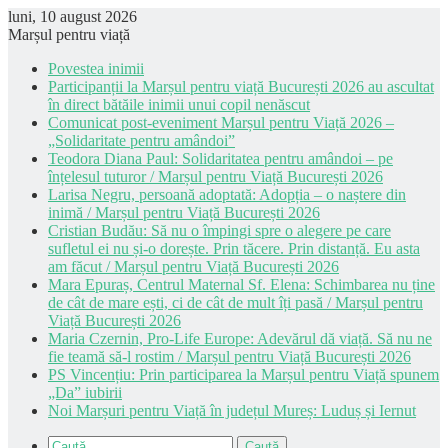
luni, 10 august 2026
Marșul pentru viață
Povestea inimii
Participanții la Marșul pentru viață București 2026 au ascultat
în direct bătăile inimii unui copil nenăscut
Comunicat post-eveniment Marșul pentru Viață 2026 –
„Solidaritate pentru amândoi”
Teodora Diana Paul: Solidaritatea pentru amândoi – pe
înțelesul tuturor / Marșul pentru Viață București 2026
Larisa Negru, persoană adoptată: Adopția – o naștere din
inimă / Marșul pentru Viață București 2026
Cristian Budău: Să nu o împingi spre o alegere pe care
sufletul ei nu și-o dorește. Prin tăcere. Prin distanță. Eu asta
am făcut / Marșul pentru Viață București 2026
Mara Epuraș, Centrul Maternal Sf. Elena: Schimbarea nu ține
de cât de mare ești, ci de cât de mult îți pasă / Marșul pentru
Viață București 2026
Maria Czernin, Pro-Life Europe: Adevărul dă viață. Să nu ne
fie teamă să-l rostim / Marșul pentru Viață București 2026
PS Vincențiu: Prin participarea la Marșul pentru Viață spunem
„Da” iubirii
Noi Marșuri pentru Viață în județul Mureș: Luduș și Iernut
Caută