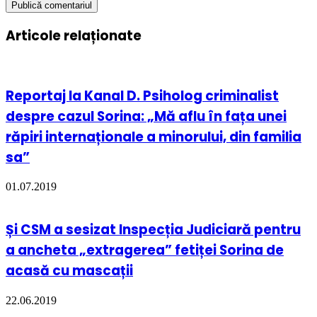
Articole relaționate
Reportaj la Kanal D. Psiholog criminalist
despre cazul Sorina: „Mă aflu în fața unei
răpiri internaționale a minorului, din familia
sa”
01.07.2019
Și CSM a sesizat Inspecția Judiciară pentru
a ancheta „extragerea” fetiței Sorina de
acasă cu mascații
22.06.2019