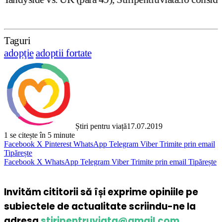
Taguri
adopţie
adoptii fortate
Știri pentru viață
17.07.2019
1
se citește în 5 minute
Facebook
X
Pinterest
WhatsApp
Telegram
Viber
Trimite prin email
Tipărește
Facebook
X
WhatsApp
Telegram
Viber
Trimite prin email
Tipărește
Invităm cititorii să își exprime opiniile pe
subiectele de actualitate scriindu-ne la
adresa
stiripentruviata@gmail.com