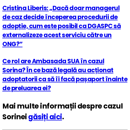
Cristina Liberis: „Dacă doar managerul
de caz decide începerea procedurii de
adopție, cum este posibil ca DGASPC să
externalizeze acest serviciu către un
ONG?”
Ce rol are Ambasada SUA în cazul
Sorina? În ce bază legală au acționat
adoptatorii ca să îi facă pașaport înainte
de preluarea ei?
Mai multe informații despre cazul
Sorinei
găsiți aici
.