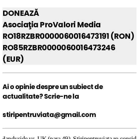
DONEAZĂ
Asociaţia ProValori Media
RO18RZBR0000060016473191 (RON)
RO85RZBR0000060016473246
(EUR)
Ai o opinie despre un subiect de
actualitate? Scrie-ne la
stiripentruviata@gmail.com
ara 49), Stiripentruviata.ro consideră că dezbaterea ones