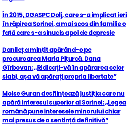
În 2015, DGASPC Dolj, care s-a implicat ieri
în răpirea Sorinei, a mai scos din familie o
fată care s-a sinucis apoi de depresie
Danileț a mințit apărând-o pe
procuroarea Maria Pițurcă. Dana
Gîrbovan: „Ridicați-vă în apărarea celor
slabi, așa vă apărați propria libertate”
Moise Guran desființează justiția care nu
apără interesul superior al Sorinei: „Legea
română pune interesele minorului chiar
mai presus de o sentință definitivă”