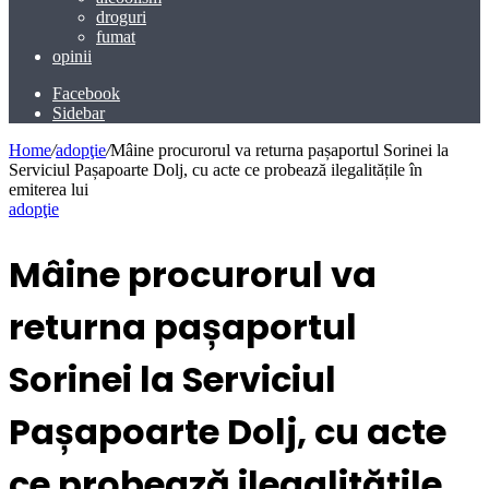
droguri
fumat
opinii
Facebook
Sidebar
Home
/
adopţie
/
Mâine procurorul va returna pașaportul Sorinei la
Serviciul Pașapoarte Dolj, cu acte ce probează ilegalitățile în
emiterea lui
adopţie
Mâine procurorul va
returna pașaportul
Sorinei la Serviciul
Pașapoarte Dolj, cu acte
ce probează ilegalitățile