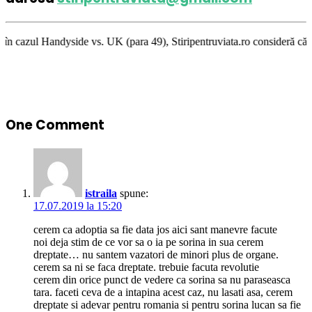
vs. UK (para 49), Stiripentruviata.ro consideră că dezbaterea onestă şi 
One Comment
istraila
spune:
17.07.2019 la 15:20
cerem ca adoptia sa fie data jos aici sant manevre facute
noi deja stim de ce vor sa o ia pe sorina in sua cerem
dreptate… nu santem vazatori de minori plus de organe.
cerem sa ni se faca dreptate. trebuie facuta revolutie
cerem din orice punct de vedere ca sorina sa nu paraseasca
tara. faceti ceva de a intapina acest caz, nu lasati asa, cerem
dreptate si adevar pentru romania si pentru sorina lucan sa fie