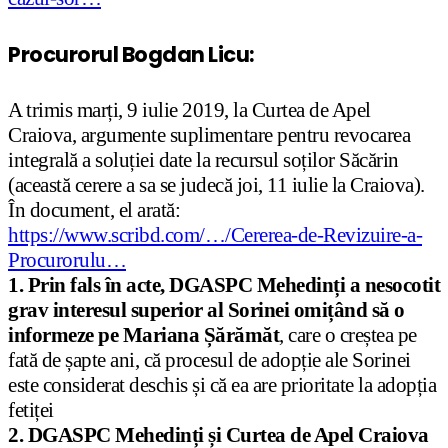
Procurorul Bogdan Licu:
A trimis marți, 9 iulie 2019, la Curtea de Apel
Craiova, argumente suplimentare pentru revocarea
integrală a soluției date la recursul soților Săcărin
(această cerere a sa se judecă joi, 11 iulie la Craiova).
În document, el arată:
https://www.scribd.com/…/Cererea-de-Revizuire-a-
Procurorulu…
1. Prin fals în acte, DGASPC Mehedinți a nesocotit
grav interesul superior al Sorinei omițând să o
informeze pe Mariana Șărămăt
, care o creștea pe
fată de șapte ani, că procesul de adopție ale Sorinei
este considerat deschis și că ea are prioritate la adopția
fetiței
2. DGASPC Mehedinți și Curtea de Apel Craiova