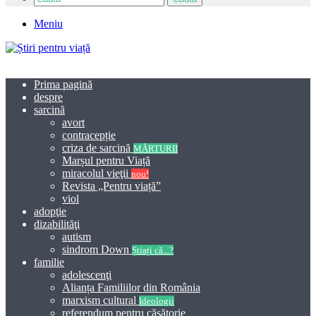
Meniu
Prima pagină
despre
sarcină
avort
contracepție
criza de sarcină
MĂRTURII
Marșul pentru Viață
miracolul vieţii
nou!
Revista „Pentru viață”
viol
adopţie
dizabilităţi
autism
sindrom Down
Știați că...?
familie
adolescenţi
Alianța Familiilor din România
marxism cultural
Ideologii
referendum pentru căsătorie