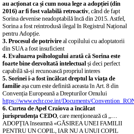
au acționat ca și cum noua lege a adopției (din
2016) ar fi fost valabilă retroactiv
, când de fapt
Sorina devenise neadoptabilă încă din 2015. Astfel,
Sorina a fost reintrodusă ilegal în Registrul Național
pentru Adopție.
3. Procesul de potrivire
al copilului cu adoptatorii
din SUA a fost insuficient
4. Evaluarea psihologului arată că Sorina este
foarte bine dezvoltată intelectual
și deci perfect
capabilă să-și recunoască propriul interes
5. Sorinei i-a fost încălcat dreptul la viața de
familie
așa cum este definită aceasta în Art. 8 din
Convenția Europeană a Drepturilor Omului
https://www.echr.coe.int/Documents/Convention_RO
6. Curtea de Apel Craiova a încălcat
jurisprudența CEDO
, care menționează că „…
ADOPȚIA înseamnă «GĂSIREA UNEI FAMILII
PENTRU UN COPIL, IAR NU A UNUI COPIL