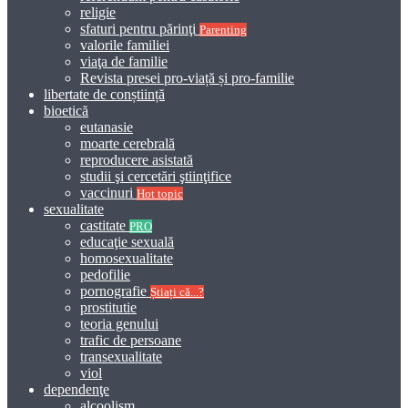
religie
sfaturi pentru părinţi
Parenting
valorile familiei
viaţa de familie
Revista presei pro-viață și pro-familie
libertate de conștiință
bioetică
eutanasie
moarte cerebrală
reproducere asistată
studii şi cercetări ştiinţifice
vaccinuri
Hot topic
sexualitate
castitate
PRO
educaţie sexuală
homosexualitate
pedofilie
pornografie
Știați că...?
prostitutie
teoria genului
trafic de persoane
transexualitate
viol
dependenţe
alcoolism