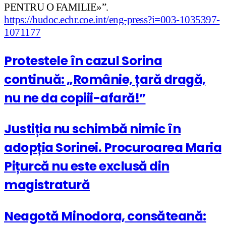
PENTRU O FAMILIE»”.
https://hudoc.echr.coe.int/eng-press?i=003-1035397-
1071177
Protestele în cazul Sorina
continuă: „Românie, țară dragă,
nu ne da copiii-afară!”
Justiția nu schimbă nimic în
adopția Sorinei. Procuroarea Maria
Pițurcă nu este exclusă din
magistratură
Neagotă Minodora, consăteană: