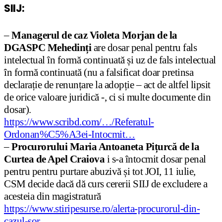
SIIJ:
–
Managerul de caz Violeta Morjan de la
DGASPC Mehedinți
are dosar penal pentru fals
intelectual în formă continuată și uz de fals intelectual
în formă continuată (nu a falsificat doar pretinsa
declarație de renunțare la adopție – act de altfel lipsit
de orice valoare juridică -, ci si multe documente din
dosar).
https://www.scribd.com/…/Referatul-
Ordonan%C5%A3ei-Intocmit…
–
Procurorului Maria Antoaneta Pițurcă de la
Curtea de Apel Craiova
i s-a întocmit dosar penal
pentru pentru purtare abuzivă și tot JOI, 11 iulie,
CSM decide dacă dă curs cererii SIIJ de excludere a
acesteia din magistratură
https://www.stiripesurse.ro/alerta-procurorul-din-
cazul-sor…