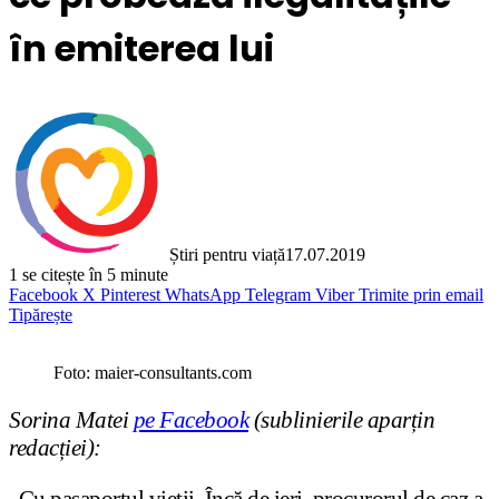
în emiterea lui
Știri pentru viață
17.07.2019
1
se citește în 5 minute
Facebook
X
Pinterest
WhatsApp
Telegram
Viber
Trimite prin email
Tipărește
Foto: maier-consultants.com
Sorina Matei
pe Facebook
(sublinierile aparțin
redacției):