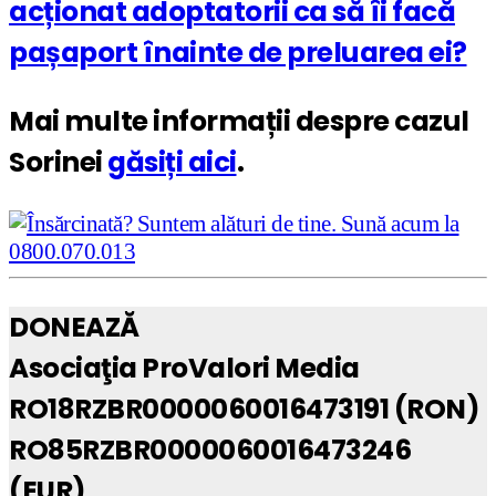
acționat adoptatorii ca să îi facă
pașaport înainte de preluarea ei?
Mai multe informații despre cazul
Sorinei
găsiți aici
.
DONEAZĂ
Asociaţia ProValori Media
RO18RZBR0000060016473191 (RON)
RO85RZBR0000060016473246
(EUR)