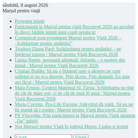
sâmbătă, 8 august 2026
Marșul pentru viață
Povestea inimii
Participanții la Marșul pentru viață București 2026 au ascultat
în direct bătăile inimii unui copil nenăscut
Comunicat post-eveniment Marșul pentru Viață 2026 –
„Solidaritate pentru amândoi”
Teodora Diana Paul: Solidaritatea pentru amândoi – pe
înțelesul tuturor / Marșul pentru Viață București 2026
Larisa Negru, persoană adoptată: Adopția – o naștere din
inimă / Marșul pentru Viață București 2026
Cristian Budău: Să nu o împingi spre o alegere pe care
sufletul ei nu și-o dorește. Prin tăcere. Prin distanță. Eu asta
am făcut / Marșul pentru Viață București 2026
Mara Epuraș, Centrul Maternal Sf. Elena: Schimbarea nu ține
de cât de mare ești, ci de cât de mult îți pasă / Marșul pentru
Viață București 2026
Maria Czernin, Pro-Life Europe: Adevărul dă viață. Să nu ne
fie teamă să-l rostim / Marșul pentru Viață București 2026
PS Vincențiu: Prin participarea la Marșul pentru Viață spunem
„Da” iubirii
Noi Marșuri pentru Viață în județul Mureș: Luduș și Iernut
Caută