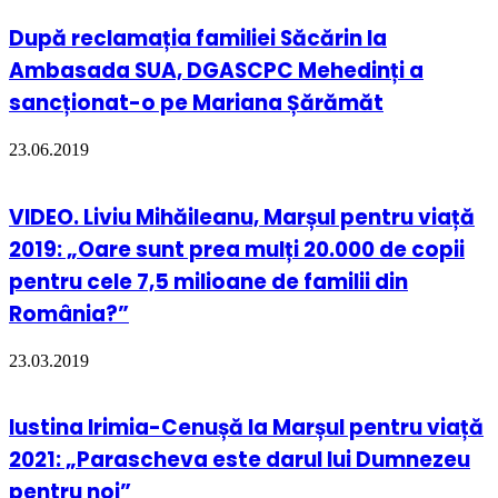
După reclamația familiei Săcărin la
Ambasada SUA, DGASCPC Mehedinți a
sancționat-o pe Mariana Șărămăt
23.06.2019
VIDEO. Liviu Mihăileanu, Marșul pentru viață
2019: „Oare sunt prea mulți 20.000 de copii
pentru cele 7,5 milioane de familii din
România?”
23.03.2019
Iustina Irimia-Cenușă la Marșul pentru viață
2021: „Parascheva este darul lui Dumnezeu
pentru noi”