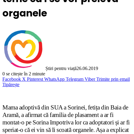
organele
Știri pentru viață
26.06.2019
0
se citește în 2 minute
Facebook
X
Pinterest
WhatsApp
Telegram
Viber
Trimite prin email
Tipărește
Mama adoptivă din SUA a Sorinei, fetița din Baia de
Aramă, a afirmat că familia de plasament a ar fi
montat-o pe Sorina împotriva lor ca adoptatori și ar fi
speriat-o că ei vin să îi scoată organele. Așa a explicat