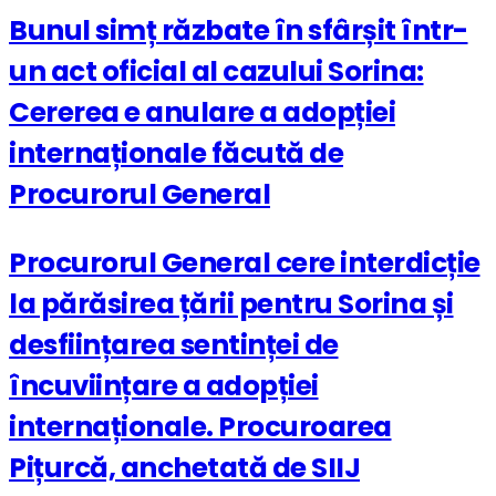
Bunul simț răzbate în sfârșit într-
un act oficial al cazului Sorina:
Cererea e anulare a adopției
internaționale făcută de
Procurorul General
Procurorul General cere interdicție
la părăsirea țării pentru Sorina și
desființarea sentinței de
încuviințare a adopției
internaționale. Procuroarea
Pițurcă, anchetată de SIIJ