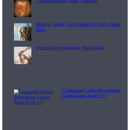
Copiii nenăscuți / Radu Voinescu
Murit-ai, copile, și tu (și lumea cu tine) / Radu
Buțu
Pruncului meu nenăscut / Radu Buțu
Melodii pentru viață
Comparing Casino Regulations
Across States in the US