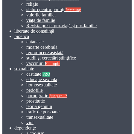
religie
sfaturi pentru părinţi
Parenting
valorile familiei
viaţa de familie
Revista presei pro-viață și pro-familie
libertate de conștiință
bioetică
eutanasie
moarte cerebrală
reproducere asistată
studii şi cercetări ştiinţifice
vaccinuri
Hot topic
sexualitate
castitate
PRO
educaţie sexuală
homosexualitate
pedofilie
pornografie
Știați că...?
prostitutie
teoria genului
trafic de persoane
transexualitate
viol
dependenţe
alcoolism