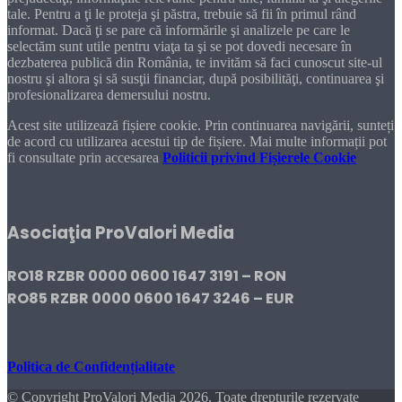
tale. Pentru a ţi le proteja şi păstra, trebuie să fii în primul rând
informat. Dacă ţi se pare că informările şi analizele pe care le
selectăm sunt utile pentru viaţa ta şi se pot dovedi necesare în
dezbaterea publică din România, te invităm să faci cunoscut site-ul
nostru şi altora şi să susţii financiar, după posibilităţi, continuarea şi
profesionalizarea demersului nostru.
Acest site utilizează fișiere cookie. Prin continuarea navigării, sunteți
de acord cu utilizarea acestui tip de fișiere. Mai multe informații pot
fi consultate prin accesarea
Politicii privind Fișierele Cookie
DONEAZĂ!
Asociaţia ProValori Media
RO18 RZBR 0000 0600 1647 3191 – RON
RO85 RZBR 0000 0600 1647 3246 – EUR
Politica de Confidențialitate
© Copyright ProValori Media 2026, Toate drepturile rezervate