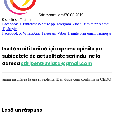
Știri pentru viață
26.06.2019
0
se citește în 2 minute
Facebook
X
Pinterest
WhatsApp
Telegram
Viber
Trimite prin email
Tipărește
Facebook
X
WhatsApp
Telegram
Viber
Trimite prin email
Tipărește
Invităm cititorii să își exprime opiniile pe
subiectele de actualitate scriindu-ne la
adresa
stiripentruviata@gmail.com
 la ură şi violenţă. Dar, după cum confirmă şi CEDO în cazul Handyside v
Lasă un răspuns