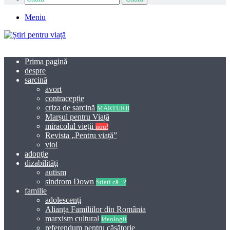
Meniu
Prima pagină
despre
sarcină
avort
contracepție
criza de sarcină
MĂRTURII
Marșul pentru Viață
miracolul vieţii
nou!
Revista „Pentru viață”
viol
adopţie
dizabilităţi
autism
sindrom Down
Știați că...?
familie
adolescenţi
Alianța Familiilor din România
marxism cultural
Ideologii
referendum pentru căsătorie