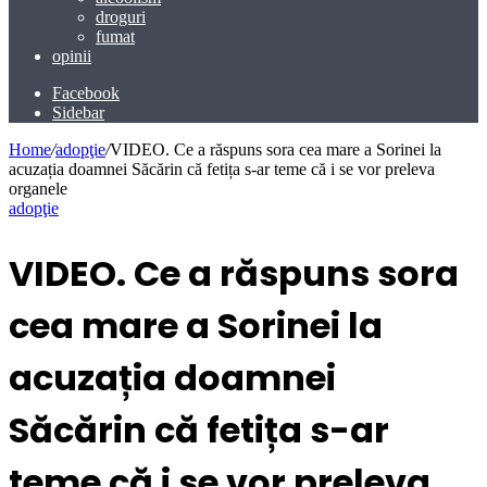
droguri
fumat
opinii
Facebook
Sidebar
Home
/
adopţie
/
VIDEO. Ce a răspuns sora cea mare a Sorinei la
acuzația doamnei Săcărin că fetița s-ar teme că i se vor preleva
organele
adopţie
VIDEO. Ce a răspuns sora
cea mare a Sorinei la
acuzația doamnei
Săcărin că fetița s-ar
teme că i se vor preleva