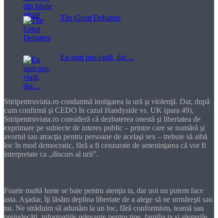
The Great Debaters
Eu sunt pro-viață, dar…
Stiripentruviata.ro condamnă instigarea la ură şi violenţă. Dar, după
cum confirmă şi CEDO în cazul Handyside vs. UK (para 49),
Stiripentruviata.ro consideră că dezbaterea onestă şi libertatea de
exprimare pe subiecte de interes public – printre care se numără şi
avortul sau atracţia pentru persoane de acelaşi sex – trebuie să aibă
loc în mod democratic, fără a fi cenzurate de ameninţarea că vor fi
interpretate ca „discurs al urii”.
Dragă cititorule
Foarte multă lume se bate pentru atenţia ta, dar noi nu putem face
asta. Aşadar, îţi lăsăm deplina libertate de a alege să ne urmăreşti sau
nu. Ne străduim să adunăm la un loc, fără conformism, teamă sau
prejudecăţi, informaţiile relevante pentru tine, familia ta şi alegerile