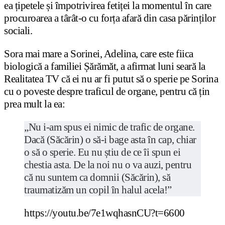
ea țipetele și împotrivirea fetiței la momentul în care
procuroarea a târât-o cu forța afară din casa părinților
sociali.
Sora mai mare a Sorinei, Adelina, care este fiica
biologică a familiei Șărămăt, a afirmat luni seară la
Realitatea TV că ei nu ar fi putut să o sperie pe Sorina
cu o poveste despre traficul de organe, pentru că țin
prea mult la ea:
„Nu i-am spus ei nimic de trafic de organe.
Dacă (Săcărin) o să-i bage asta în cap, chiar
o să o sperie. Eu nu știu de ce îi spun ei
chestia asta. De la noi nu o va auzi, pentru
că nu suntem ca domnii (Săcărin), să
traumatizăm un copil în halul acela!”
https://youtu.be/7e1wqhasnCU?t=6600