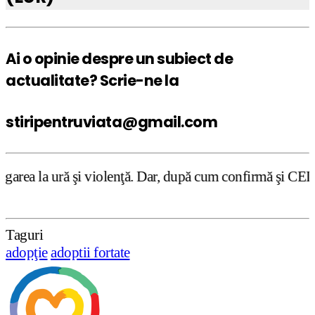
Ai o opinie despre un subiect de
actualitate? Scrie-ne la
stiripentruviata@gmail.com
violenţă. Dar, după cum confirmă şi CEDO în cazul Handysi
Taguri
adopţie
adoptii fortate