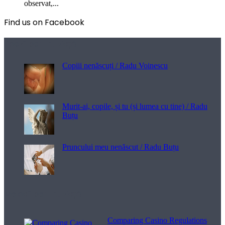
observat,...
Find us on Facebook
Poezii pentru viață
Copiii nenăscuți / Radu Voinescu
Murit-ai, copile, și tu (și lumea cu tine) / Radu
Buțu
Pruncului meu nenăscut / Radu Buțu
Melodii pentru viață
Comparing Casino Regulations