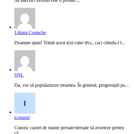
Sa interzici avortul este o prostie....
Liliana Costache
Doamne ajuta! Trimit acest text catre dvs., caci citindu-l l...
SNL
Da, vor să popularizeze moartea. În general, progresiștii po...
iconarul
Cunosc cazuri de mame presate/stresate să avorteze pentru
că...