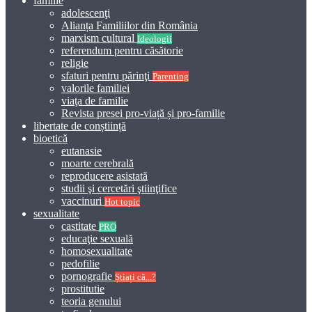
familie
adolescenţi
Alianța Familiilor din România
marxism cultural
Ideologii
referendum pentru căsătorie
religie
sfaturi pentru părinţi
Parenting
valorile familiei
viaţa de familie
Revista presei pro-viață și pro-familie
libertate de conștiință
bioetică
eutanasie
moarte cerebrală
reproducere asistată
studii şi cercetări ştiinţifice
vaccinuri
Hot topic
sexualitate
castitate
PRO
educaţie sexuală
homosexualitate
pedofilie
pornografie
Știați că...?
prostitutie
teoria genului