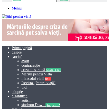
Meniu
Prima pagină
despre
sarcină
avort
contracepție
criza de sarcină
MĂRTURII
Marșul pentru Viață
miracolul vieţii
nou!
Revista „Pentru viață”
viol
adopţie
dizabilităţi
autism
sindrom Down
Știați că...?