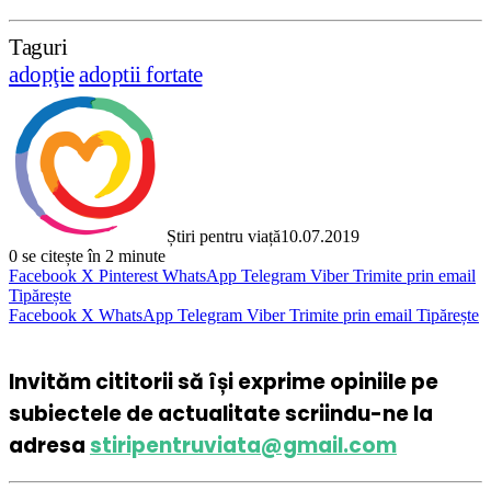
Taguri
adopţie
adoptii fortate
Știri pentru viață
10.07.2019
0
se citește în 2 minute
Facebook
X
Pinterest
WhatsApp
Telegram
Viber
Trimite prin email
Tipărește
Facebook
X
WhatsApp
Telegram
Viber
Trimite prin email
Tipărește
Invităm cititorii să își exprime opiniile pe
subiectele de actualitate scriindu-ne la
adresa
stiripentruviata@gmail.com