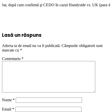
onfirmă şi CEDO în cazul Handyside vs. UK (para 49), Stiripentruviata.ro
Lasă un răspuns
Adresa ta de email nu va fi publicată.
Câmpurile obligatorii sunt
marcate cu
*
Comentariu
*
Nume
*
Email
*