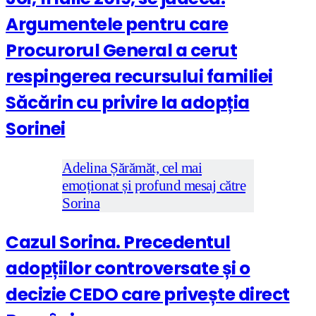
Argumentele pentru care
Procurorul General a cerut
respingerea recursului familiei
Săcărin cu privire la adopția
Sorinei
Adelina Șărămăt, cel mai
emoționat și profund mesaj către
Sorina
Cazul Sorina. Precedentul
adopțiilor controversate și o
decizie CEDO care privește direct