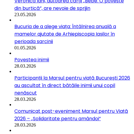
Veronica Iani, autoarea cărții „Bebe. O poveste
din burtică”, are nevoie de sprijin
23.05.2026
Bucuria de a alege viața: Întâlnirea anuală a
mamelor ajutate de Arhiepiscopia Iașilor în
perioada sarcinii
01.05.2026
Povestea inimii
28.03.2026
Participanții la Marșul pentru viață București 2026
au ascultat în direct bătăile inimii unui copil
nenăscut
28.03.2026
Comunicat post-eveniment Marșul pentru Viață
2026 – „Solidaritate pentru amândoi”
28.03.2026