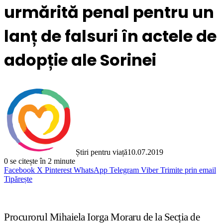
urmărită penal pentru un
lanț de falsuri în actele de
adopție ale Sorinei
Știri pentru viață
10.07.2019
0
se citește în 2 minute
Facebook
X
Pinterest
WhatsApp
Telegram
Viber
Trimite prin email
Tipărește
Procurorul Mihaiela Iorga Moraru de la Secția de