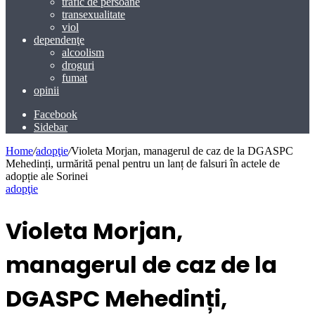
trafic de persoane
transexualitate
viol
dependenţe
alcoolism
droguri
fumat
opinii
Facebook
Sidebar
Home
/
adopţie
/
Violeta Morjan, managerul de caz de la DGASPC
Mehedinți, urmărită penal pentru un lanț de falsuri în actele de
adopție ale Sorinei
adopţie
Violeta Morjan,
managerul de caz de la
DGASPC Mehedinți,