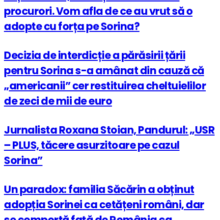
procurori. Vom afla de ce au vrut să o
adopte cu forța pe Sorina?
Decizia de interdicție a părăsirii țării
pentru Sorina s-a amânat din cauză că
„americanii” cer restituirea cheltuielilor
de zeci de mii de euro
Jurnalista Roxana Stoian, Pandurul: „USR
– PLUS, tăcere asurzitoare pe cazul
Sorina”
Un paradox: familia Săcărin a obținut
adopția Sorinei ca cetățeni români, dar
se comportă față de România ca