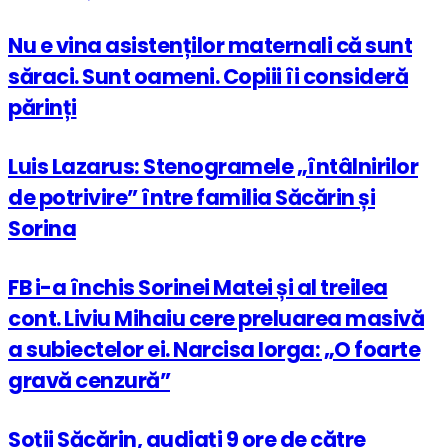
Nu e vina asistenților maternali că sunt
săraci. Sunt oameni. Copiii îi consideră
părinți
Luis Lazarus: Stenogramele „întâlnirilor
de potrivire” între familia Săcărin și
Sorina
FB i-a închis Sorinei Matei și al treilea
cont. Liviu Mihaiu cere preluarea masivă
a subiectelor ei. Narcisa Iorga: „O foarte
gravă cenzură”
Soții Săcărin, audiați 9 ore de către