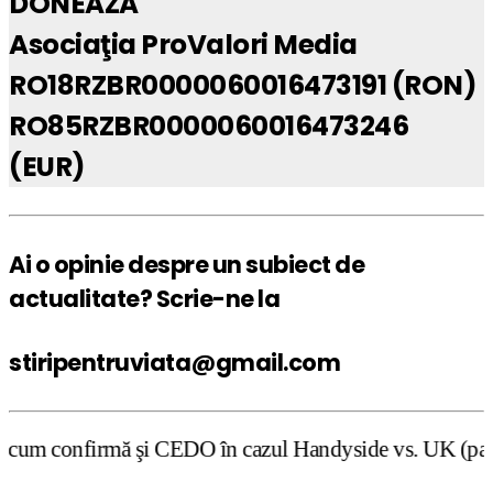
DONEAZĂ
Asociaţia ProValori Media
RO18RZBR0000060016473191 (RON)
RO85RZBR0000060016473246
(EUR)
Ai o opinie despre un subiect de
actualitate? Scrie-ne la
stiripentruviata@gmail.com
 CEDO în cazul Handyside vs. UK (para 49), Stiripentruvia