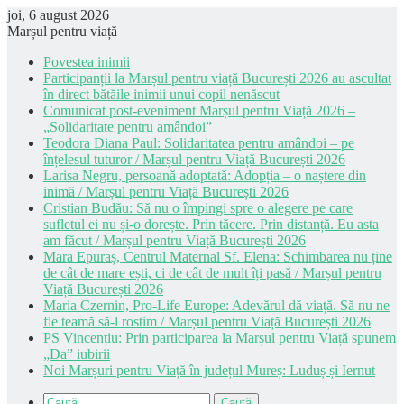
joi, 6 august 2026
Marșul pentru viață
Povestea inimii
Participanții la Marșul pentru viață București 2026 au ascultat
în direct bătăile inimii unui copil nenăscut
Comunicat post-eveniment Marșul pentru Viață 2026 –
„Solidaritate pentru amândoi”
Teodora Diana Paul: Solidaritatea pentru amândoi – pe
înțelesul tuturor / Marșul pentru Viață București 2026
Larisa Negru, persoană adoptată: Adopția – o naștere din
inimă / Marșul pentru Viață București 2026
Cristian Budău: Să nu o împingi spre o alegere pe care
sufletul ei nu și-o dorește. Prin tăcere. Prin distanță. Eu asta
am făcut / Marșul pentru Viață București 2026
Mara Epuraș, Centrul Maternal Sf. Elena: Schimbarea nu ține
de cât de mare ești, ci de cât de mult îți pasă / Marșul pentru
Viață București 2026
Maria Czernin, Pro-Life Europe: Adevărul dă viață. Să nu ne
fie teamă să-l rostim / Marșul pentru Viață București 2026
PS Vincențiu: Prin participarea la Marșul pentru Viață spunem
„Da” iubirii
Noi Marșuri pentru Viață în județul Mureș: Luduș și Iernut
Caută