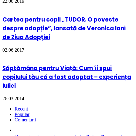
22.06.2019
Cartea pentru copii „TUDOR. O poveste
despre adopție”, lansată de Veronica Iani
de Ziua Adopției
02.06.2017
Săptămâna pentru Viață: Cum îi spui
copilului tău că a fost adoptat – experiența
Iuliei
26.03.2014
Recent
Popular
Comentarii