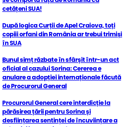
cetățeni SUA!
După logica Curții de Apel Craiova, toți
copiii orfani din România ar trebui trimiși
în SUA
Bunul simț răzbate în sfârșit într-un act
oficial al cazului Sorina: Cererea e
anulare a adopției internaționale făcută
de Procurorul General
Procurorul General cere interdicție la
părăsirea țării pentru Sorina și
desființarea sentinței de încuviințare a