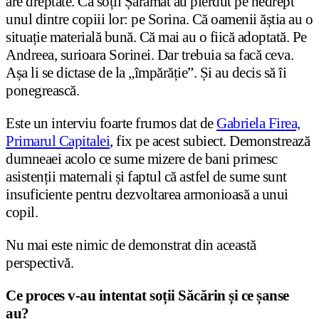
are dreptate. Că soții Șărămăt au pierdut pe nedrept
unul dintre copiii lor: pe Sorina. Că oamenii ăștia au o
situație materială bună. Că mai au o fiică adoptată. Pe
Andreea, surioara Sorinei. Dar trebuia sa facă ceva.
Așa li se dictase de la „împărăție”. Și au decis să îi
ponegrească.
Este un interviu foarte frumos dat de
Gabriela Firea,
Primarul Capitalei
, fix pe acest subiect. Demonstrează
dumneaei acolo ce sume mizere de bani primesc
asistenții maternali și faptul că astfel de sume sunt
insuficiente pentru dezvoltarea armonioasă a unui
copil.
Nu mai este nimic de demonstrat din această
perspectivă.
Ce proces v-au intentat soții Săcărin și ce șanse
au?