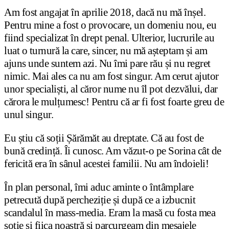
Am fost angajat în aprilie 2018, dacă nu mă înșel.
Pentru mine a fost o provocare, un domeniu nou, eu
fiind specializat în drept penal. Ulterior, lucrurile au
luat o turnură la care, sincer, nu mă așteptam și am
ajuns unde suntem azi. Nu îmi pare rău și nu regret
nimic. Mai ales ca nu am fost singur. Am cerut ajutor
unor specialiști, al căror nume nu îl pot dezvălui, dar
cărora le mulțumesc! Pentru că ar fi fost foarte greu de
unul singur.
Eu știu că soții Șărămăt au dreptate. Că au fost de
bună credință. Îi cunosc. Am văzut-o pe Sorina cât de
fericită era în sânul acestei familii. Nu am îndoieli!
În plan personal, îmi aduc aminte o întâmplare
petrecută după percheziție și după ce a izbucnit
scandalul în mass-media. Eram la masă cu fosta mea
soție și fiica noastră și parcurgeam din mesajele