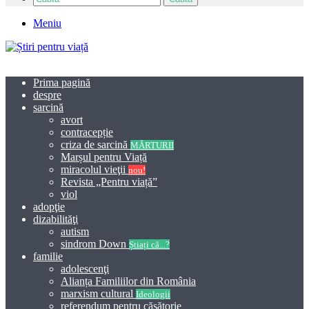
Meniu
Prima pagină
despre
sarcină
avort
contracepție
criza de sarcină
MĂRTURII
Marșul pentru Viață
miracolul vieţii
nou!
Revista „Pentru viață”
viol
adopţie
dizabilităţi
autism
sindrom Down
Știați că...?
familie
adolescenţi
Alianța Familiilor din România
marxism cultural
Ideologii
referendum pentru căsătorie