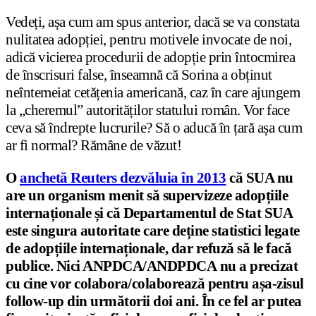
Vedeți, așa cum am spus anterior, dacă se va constata
nulitatea adopției, pentru motivele invocate de noi,
adică vicierea procedurii de adopție prin întocmirea
de înscrisuri false, înseamnă că Sorina a obținut
neîntemeiat cetățenia americană, caz în care ajungem
la „cheremul” autorităților statului român. Vor face
ceva să îndrepte lucrurile? Să o aducă în țară așa cum
ar fi normal? Rămâne de văzut!
O
anchetă Reuters dezvăluia în 2013
că SUA nu
are un organism menit să supervizeze adopțiile
internaționale și că Departamentul de Stat SUA
este singura autoritate care deține statistici legate
de adopțiile internaționale, dar refuză să le facă
publice. Nici ANPDCA/ANDPDCA nu a precizat
cu cine vor colabora/colaborează pentru așa-zisul
follow-up din următorii doi ani. În ce fel ar putea