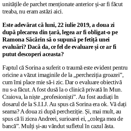
unitățile de parchet menționate anterior și-ar fi făcut
treaba, nu eram astăzi aici.
Este adevărat că luni, 22 iulie 2019, a doua zi
după plecarea din țară, legea ar fi obligat-o pe
Ramona Săcărin să o supună pe fetiță unei
evaluări? Dacă da, ce fel de evaluare și ce ar fi
putut descoperi aceasta?
Faptul că Sorina a suferit o traumă este evident pentru
oricine a văzut imaginile de la „percheziția groazei”,
cum îmi place mie să-i zic. Dar o evaluare obiectivă
nu s-a făcut. A fost dusă la o clinică privată în Mun.
Craiova, la niște „profesioniști”. Au fost audiați în
dosarul de la S.I.I.J. Au spus că Sorina era ok. Vă dați
seama? A doua zi după percheziție. Și, mai mult, au
spus că îi zicea Andreei, surioarei ei, „colega mea de
bancă”. Mulți și-au vândut sufletul în cazul ăsta.