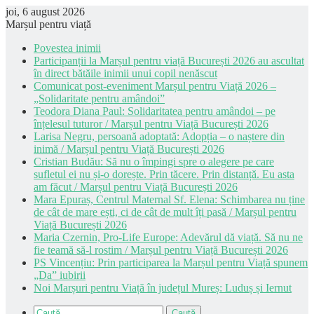
joi, 6 august 2026
Marșul pentru viață
Povestea inimii
Participanții la Marșul pentru viață București 2026 au ascultat
în direct bătăile inimii unui copil nenăscut
Comunicat post-eveniment Marșul pentru Viață 2026 –
„Solidaritate pentru amândoi”
Teodora Diana Paul: Solidaritatea pentru amândoi – pe
înțelesul tuturor / Marșul pentru Viață București 2026
Larisa Negru, persoană adoptată: Adopția – o naștere din
inimă / Marșul pentru Viață București 2026
Cristian Budău: Să nu o împingi spre o alegere pe care
sufletul ei nu și-o dorește. Prin tăcere. Prin distanță. Eu asta
am făcut / Marșul pentru Viață București 2026
Mara Epuraș, Centrul Maternal Sf. Elena: Schimbarea nu ține
de cât de mare ești, ci de cât de mult îți pasă / Marșul pentru
Viață București 2026
Maria Czernin, Pro-Life Europe: Adevărul dă viață. Să nu ne
fie teamă să-l rostim / Marșul pentru Viață București 2026
PS Vincențiu: Prin participarea la Marșul pentru Viață spunem
„Da” iubirii
Noi Marșuri pentru Viață în județul Mureș: Luduș și Iernut
Caută