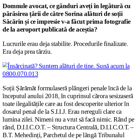
Domnule avocat, ce gânduri aveți în legătură cu
părăsirea țării de către Sorina alături de soții
Săcărin și ce impresie v-a făcut prima fotografie
de la aeroport publicată de aceștia?
Lucrurile erau deja stabilite. Procedurile finalizate.
Era deja prea târziu.
Soții Șărămăt formulaseră plângeri penale încă de la
începutul anului 2018, în cuprinsul cărora sesizaseră
toate ilegalitățile care au fost descoperite ulterior în
dosarul penal de la S.I.I.J. Erau nereguli clare ca
lumina zilei. Nimeni nu a vrut să facă nimic. Rând pe
rând, D.I.I.C.O.T. – Structura Centrală, D.I.I.C.O.T. –
B.T. Mehedinți, Parchetul de pe lângă Tribunalul