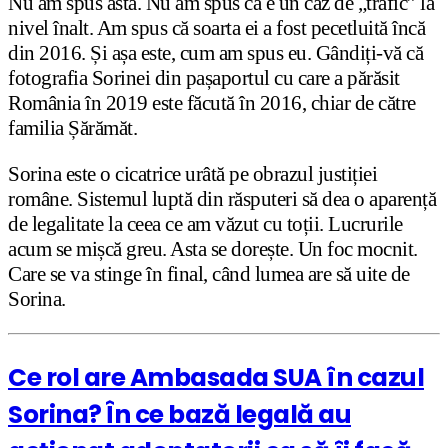
Nu am spus asta. Nu am spus că e un caz de „trafic” la
nivel înalt. Am spus că soarta ei a fost pecetluită încă
din 2016. Și așa este, cum am spus eu. Gândiți-vă că
fotografia Sorinei din pașaportul cu care a părăsit
România în 2019 este făcută în 2016, chiar de către
familia Șărămăt.
Sorina este o cicatrice urâtă pe obrazul justiției
române. Sistemul luptă din răsputeri să dea o aparență
de legalitate la ceea ce am văzut cu toții. Lucrurile
acum se mișcă greu. Asta se dorește. Un foc mocnit.
Care se va stinge în final, când lumea are să uite de
Sorina.
Ce rol are Ambasada SUA în cazul
Sorina? În ce bază legală au