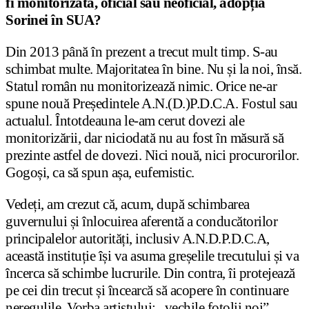
fi monitorizată, oficial sau neoficial, adopția
Sorinei în SUA?
Din 2013 până în prezent a trecut mult timp. S-au
schimbat multe. Majoritatea în bine. Nu și la noi, însă.
Statul român nu monitorizează nimic. Orice ne-ar
spune nouă Președintele A.N.(D.)P.D.C.A. Fostul sau
actualul. Întotdeauna le-am cerut dovezi ale
monitorizării, dar niciodată nu au fost în măsură să
prezinte astfel de dovezi. Nici nouă, nici procurorilor.
Gogoși, ca să spun așa, eufemistic.
Vedeți, am crezut că, acum, după schimbarea
guvernului și înlocuirea aferentă a conducătorilor
principalelor autorități, inclusiv A.N.D.P.D.C.A,
această instituție își va asuma greșelile trecutului și va
încerca să schimbe lucrurile. Din contra, îi protejează
pe cei din trecut și încearcă să acopere în continuare
neregulile. Vorba artistului: „vechile fotolii noi”.