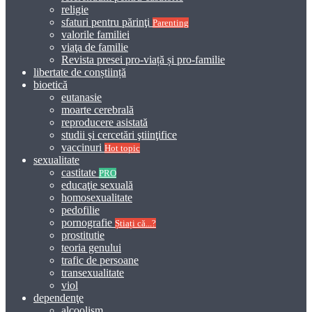
religie
sfaturi pentru părinţi
Parenting
valorile familiei
viaţa de familie
Revista presei pro-viață și pro-familie
libertate de conștiință
bioetică
eutanasie
moarte cerebrală
reproducere asistată
studii şi cercetări ştiinţifice
vaccinuri
Hot topic
sexualitate
castitate
PRO
educaţie sexuală
homosexualitate
pedofilie
pornografie
Știați că...?
prostitutie
teoria genului
trafic de persoane
transexualitate
viol
dependenţe
alcoolism