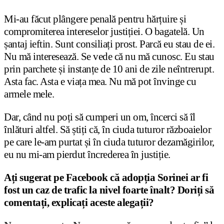
Mi-au făcut plângere penală pentru hărțuire și
compromiterea intereselor justiției. O bagatelă. Un
șantaj ieftin. Sunt consiliați prost. Parcă eu stau de ei.
Nu mă interesează. Se vede că nu mă cunosc. Eu stau
prin parchete și instanțe de 10 ani de zile neîntrerupt.
Asta fac. Asta e viața mea. Nu mă pot învinge cu
armele mele.
Dar, când nu poți să cumperi un om, încerci să îl
înlături altfel. Să știți că, în ciuda tuturor războaielor
pe care le-am purtat și în ciuda tuturor dezamăgirilor,
eu nu mi-am pierdut încrederea în justiție.
Ați sugerat pe Facebook că adopția Sorinei ar fi
fost un caz de trafic la nivel foarte înalt? Doriți să
comentați, explicați aceste alegații?