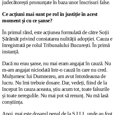
judecătorești pronunțate în baza unor înscrisuri false.
Ce acțiuni mai sunt pe rol în justiție în acest
moment și cu ce șanse?
În primul rând, este acțiunea formulată de către Soții
Șărămăt privind constatarea nulității adopției. Cauza e
înregistrată pe rolul Tribunalului București. În primă
instanță.
Dacă nu erau șanse, nu mai eram angajat în cauză. Nu
m-am angajat niciodată într-o cauză în care nu cred.
Mulțumesc lui Dumnezeu, am avut întotdeauna de
lucru. Nu îmi trebuie dosare. Dar, vedeți, fiind de la
început în cauza aceasta, știu acum tot, toate falsurile
și toate neregulile. Nu mai pot să renunț. Nu mă lasă
conștiința.
Apoi, mai este dosarul penal de la S.I.I.J., unde au fost