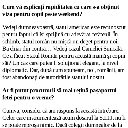
Cum vă explicați rapiditatea cu care s-a obținut
viza pentru copil peste weekend?
Vedeți dumneavoastră, statul american este recunoscut
pentru faptul că își sprijină cu adevărat cetățenii. În
schimb, statul român nu mișcă un deget pentru noi.
Ba chiar din contră… Vedeți cazul Cameliei Smicală.
Ce a făcut Statul Român pentru această mamă și copiii
săi? Un caz care putea fi soluționat elegant, la nivel
diplomatic. Dar, după cum spuneam, noi, românii, am
fost abandonați de autoritățile statului nostru.
Ar fi putut procurorii să mai rețină pașaportul
fetei pentru o vreme?
Cumva, consider că am răspuns la această întrebare.
Celor care instrumentează acum dosarul la S.I.I.J. nu li
se poate reproșa nimic. Dacă colegii dumnealor de la