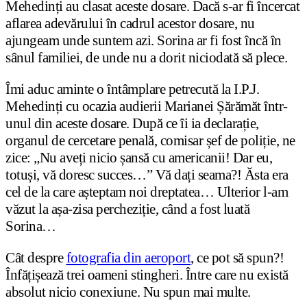
Mehedinți au clasat aceste dosare. Dacă s-ar fi încercat
aflarea adevărului în cadrul acestor dosare, nu
ajungeam unde suntem azi. Sorina ar fi fost încă în
sânul familiei, de unde nu a dorit niciodată să plece.
Îmi aduc aminte o întâmplare petrecută la I.P.J.
Mehedinți cu ocazia audierii Marianei Șărămăt într-
unul din aceste dosare. După ce îi ia declarație,
organul de cercetare penală, comisar șef de poliție, ne
zice: „Nu aveți nicio șansă cu americanii! Dar eu,
totuși, vă doresc succes…” Vă dați seama?! Ăsta era
cel de la care așteptam noi dreptatea… Ulterior l-am
văzut la așa-zisa percheziție, când a fost luată
Sorina…
Cât despre
fotografia din aeroport
, ce pot să spun?!
Înfățișează trei oameni stingheri. Între care nu există
absolut nicio conexiune. Nu spun mai multe.