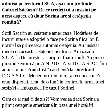
admisă pe teritoriul SUA, așa cum pretinde
Gabriel Săcărin? De ce credeți că a insistat pe
acest aspect, că doar Sorina are și cetățenia
română?
Soții Săcărin au cetățenie americană. Hotărârea de
încuviințare a adopției o face pe Sorina fiica lor. E
normal să primească automat cetățenia. Au insistat
mereu cu această cetățenie, pentru că Ambasada
S.U.A. la București i-a sprijinit foarte mult. Au pus o
presiune enormă pe A.N.P.D.C.A. si D.G.A.S.P.C.. Îmi
aduc aminte că am fost în audiență la Directorul
D.G.A.S.P.C. Mehedinți. Omul mi-a recunoscut că
erau disperați. Erau de o lună în control în urma unei
sesizări a ambasadei. Pe cazul Sorinei.
Cam ce ar mai fi de zis?! Vom vedea dacă Sorina a
primit cetățenie americană în baza unei hotărâri