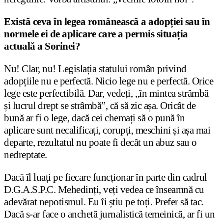
Există ceva în legea românească a adopției sau în
normele ei de aplicare care a permis situația
actuală a Sorinei?
Nu! Clar, nu! Legislația statului român privind
adopțiile nu e perfectă. Nicio lege nu e perfectă. Orice
lege este perfectibilă. Dar, vedeți, „în mintea strâmbă
și lucrul drept se strâmbă”, că să zic așa. Oricât de
bună ar fi o lege, dacă cei chemați să o pună în
aplicare sunt necalificați, corupți, meschini și așa mai
departe, rezultatul nu poate fi decât un abuz sau o
nedreptate.
Dacă îl luați pe fiecare funcționar în parte din cadrul
D.G.A.S.P.C. Mehedinți, veți vedea ce înseamnă cu
adevărat nepotismul. Eu îi știu pe toți. Prefer să tac.
Dacă s-ar face o anchetă jurnalistică temeinică, ar fi un