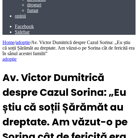
droguri
fumat
opinii
Facebook
Sidebar
Home
/
adopţie
/
Av. Victor Dumitrică despre Cazul Sorina: „Eu știu
că soții Șărămăt au dreptate. Am văzut-o pe Sorina cât de fericită era
în sânul acestei familii”
adopţie
Av. Victor Dumitrică
despre Cazul Sorina: „Eu
știu că soții Șărămăt au
dreptate. Am văzut-o pe
Sorina cât de fericită era