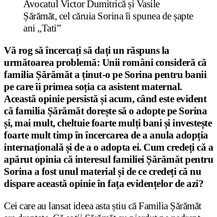
Avocatul Victor Dumitrică și Vasile
Șărămăt, cel căruia Sorina îi spunea de șapte
ani „Tati”
Vă rog să încercați să dați un răspuns la
următoarea problemă: Unii români consideră că
familia Șărămăt a ținut-o pe Sorina pentru banii
pe care îi primea soția ca asistent maternal.
Această opinie persistă și acum, când este evident
că familia Șărămăt dorește să o adopte pe Sorina
și, mai mult, cheltuie foarte mulți bani și investește
foarte mult timp în încercarea de a anula adopția
internațională și de a o adopta ei. Cum credeți că a
apărut opinia că interesul familiei Șărămăt pentru
Sorina a fost unul material și de ce credeți că nu
dispare această opinie în fața evidențelor de azi?
Cei care au lansat ideea asta știu că Familia Șărămăt