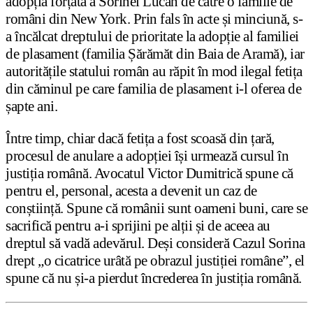
adopția forțată a Sorinei Lucan de către o familie de
români din New York. Prin fals în acte și minciună, s-
a încălcat dreptului de prioritate la adopție al familiei
de plasament (familia Șărămăt din Baia de Aramă), iar
autoritățile statului român au răpit în mod ilegal fetița
din căminul pe care familia de plasament i-l oferea de
șapte ani.
Între timp, chiar dacă fetița a fost scoasă din țară,
procesul de anulare a adopției își urmează cursul în
justiția română. Avocatul Victor Dumitrică spune că
pentru el, personal, acesta a devenit un caz de
conștiință. Spune că românii sunt oameni buni, care se
sacrifică pentru a-i sprijini pe alții și de aceea au
dreptul să vadă adevărul. Deși consideră Cazul Sorina
drept „o cicatrice urâtă pe obrazul justiției române”, el
spune că nu și-a pierdut încrederea în justiția română.