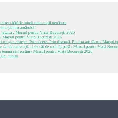
 direct bătăile inimii unui copil nenăscut
itate pentru amândoi”
 tuturor / Marșul pentru Viață București 2026
 / Marșul pentru Viață București 2026
i nu și-o dorește. Prin tăcere. Prin distanță. Eu asta am făcut / Marșul
cât de mare ești, ci de cât de mult îți pasă / Marșul pentru Viață Bucur
e teamă să-l rostim / Marșul pentru Viață București 2026
Da” iubirii