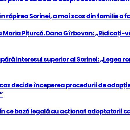
 în răpirea Sorinei, a mai scos din familie o 
Maria Pițurcă. Dana Gîrbovan: „Ridicați-vă
apără interesul superior al Sorinei: „Legea 
 caz decide începerea procedurii de adopți
”
n ce bază legală au acționat adoptatorii ca