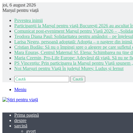
joi, 6 august 2026
Marșul pentru viață
Povestea inimii
Participanții la Marșul pentru viață București 2026 au ascultat în
Comunicat post-eveniment Marșul pentru Viață 2026 – „Solidar
Teodora Diana Paul: Solidaritatea pentru amândoi – pe înțelesul
Larisa Negru, persoană adoptată: Adopția – o naștere din inimă
Cristian Budău: Să nu o împingi spre o alegere pe care sufletul e
Mara Epuraș, Centrul Maternal Sf. Elena: Schimbarea nu ține de 
Maria Czernin, Pro-Life Europe: Adevărul dă viață. Să nu ne fi
PS Vincențiu: Prin participarea la Marșul pentru Viață spunem „
Noi Marșuri pentru Viață în județul Mureș: Luduș și Iernut
Caută
Meniu
Prima pagină
despre
sarcină
avort