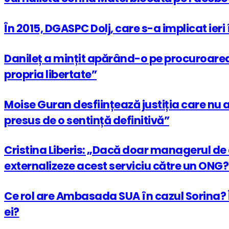
În 2015, DGASPC Dolj, care s-a implicat ieri
Danileț a mințit apărând-o pe procuroarea 
propria libertate”
Moise Guran desființează justiția care nu 
presus de o sentință definitivă”
Cristina Liberis: „Dacă doar managerul de
externalizeze acest serviciu către un ONG?
Ce rol are Ambasada SUA în cazul Sorina? Î
ei?