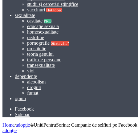
studii şi cercetări ştiinţifice
vaccinuri
Hot topic
sexualitate
castitate
PRO
educaţie sexuală
homosexualitate
pedofilie
pornografie
Știați că...?
prostitutie
teoria genului
trafic de persoane
transexualitate
viol
dependenţe
alcoolism
droguri
fumat
opinii
Facebook
Sidebar
Home
/
adopţie
/
#UnitiPentruSorina: Campanie de selfiuri pe Facebook
adopţie