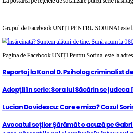
La postarea pe rețelele de socalizare puteți scrie hashta
Grupul de Facebook UNIȚI PENTRU SORINA! este la
Pagina de Facebook UNIȚI Pentru Sorina. este la adre
Reportaj la Kanal D. Psiholog criminalist de
Adopții în serie: Sora lui Săcărin se judeca
Lucian Davidescu: Care e miza? Cazul Sorina
Avocatul soților Șărămăt o acuză pe Gabrie