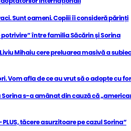
 adoptatorilor internaționali
aci. Sunt oameni. Copiii îi consideră părinți
potrivire” între familia Săcărin și Sorina
nt. Liviu Mihaiu cere preluarea masivă a subie
ori. Vom afla de ce au vrut să o adopte cu fo
tru Sorina s-a amânat din cauză că „americanii
 PLUS, tăcere asurzitoare pe cazul Sorina”