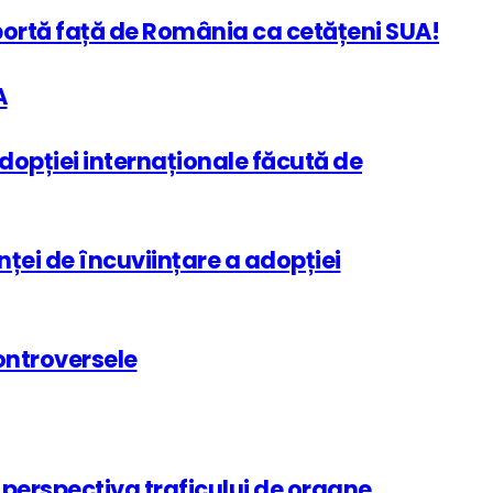
portă față de România ca cetățeni SUA!
A
adopției internaționale făcută de
inței de încuviințare a adopției
ontroversele
 perspectiva traficului de organe