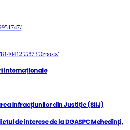
9951747/
-781404125587350/posts/
ri internaționale
a Infracțiunilor din Justiție (SIIJ)
ictul de interese de la DGASPC Mehedinți,