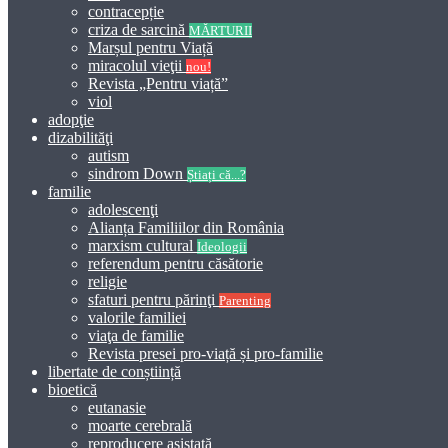
contracepție
criza de sarcină
MĂRTURII
Marșul pentru Viață
miracolul vieţii
nou!
Revista „Pentru viață”
viol
adopţie
dizabilităţi
autism
sindrom Down
Știați că...?
familie
adolescenţi
Alianța Familiilor din România
marxism cultural
Ideologii
referendum pentru căsătorie
religie
sfaturi pentru părinţi
Parenting
valorile familiei
viaţa de familie
Revista presei pro-viață și pro-familie
libertate de conștiință
bioetică
eutanasie
moarte cerebrală
reproducere asistată