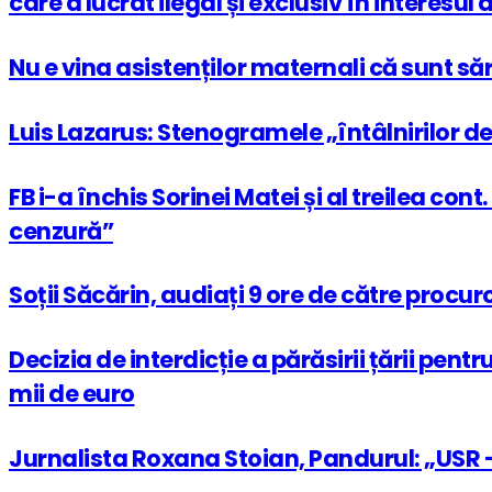
care a lucrat ilegal și exclusiv în interesul
Nu e vina asistenților maternali că sunt săr
Luis Lazarus: Stenogramele „întâlnirilor de 
FB i-a închis Sorinei Matei și al treilea co
cenzură”
Soții Săcărin, audiați 9 ore de către procur
Decizia de interdicție a părăsirii țării pen
mii de euro
Jurnalista Roxana Stoian, Pandurul: „USR –