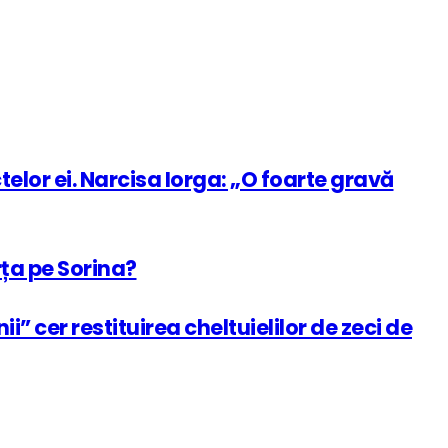
ctelor ei. Narcisa Iorga: „O foarte gravă
rța pe Sorina?
” cer restituirea cheltuielilor de zeci de