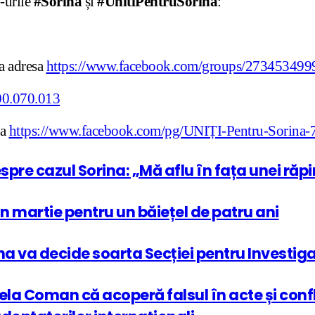
g-urile
#Sorina
și
#UnitiPentruSorina
:
 adresa
https://www.facebook.com/groups/273453499
sa
https://www.facebook.com/pg/UNIȚI-Pentru-Sorina
spre cazul Sorina: „Mă aflu în fața unei răpi
 în martie pentru un băiețel de patru ani
 va decide soarta Secției pentru Investigare
la Coman că acoperă falsul în acte și confl