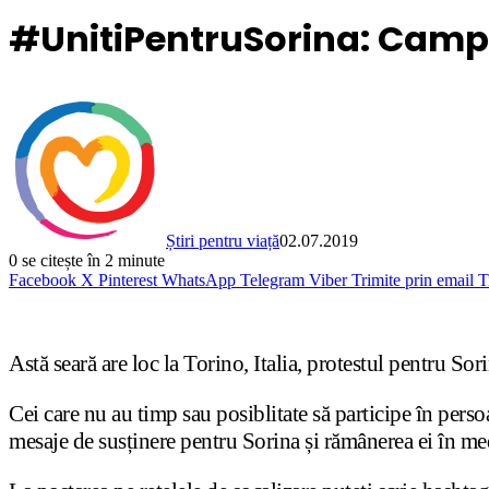
#UnitiPentruSorina: Campa
Știri pentru viață
02.07.2019
0
se citește în 2 minute
Facebook
X
Pinterest
WhatsApp
Telegram
Viber
Trimite prin email
T
Astă seară are loc la Torino, Italia, protestul pentru Sor
Cei care nu au timp sau posiblitate să participe în perso
mesaje de susținere pentru Sorina și rămânerea ei în med