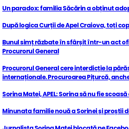
Un paradox: familia Săcărin a obținut ado
După logica Curții de Apel Craiova, toți cop
Bunul simț răzbate în sfârșit într-un act of
Procurorul General
Procurorul General cere interdicție la părăs
internaționale. Procuroarea Pițurcă, anche
Sorina Matei, APEL: Sorina să nu fie scoas
Minunata familie nouă a Sorinei și proștii d
Jurnalista Sorina Matei blocată pe Faceboo