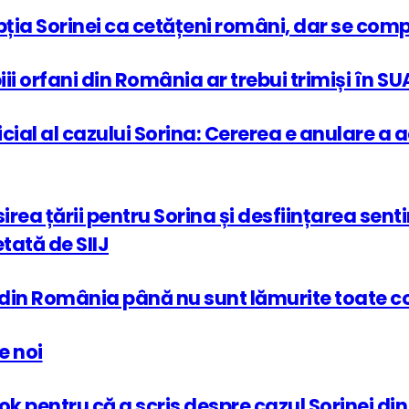
pția Sorinei ca cetățeni români, dar se com
iii orfani din România ar trebui trimiși în SU
icial al cazului Sorina: Cererea e anulare a 
irea țării pentru Sorina și desființarea sent
tată de SIIJ
ă din România până nu sunt lămurite toate c
e noi
k pentru că a scris despre cazul Sorinei din