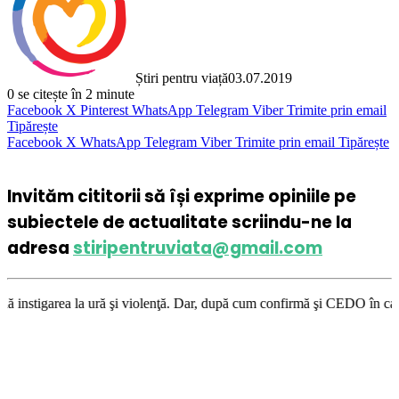
Știri pentru viață
03.07.2019
0
se citește în 2 minute
Facebook
X
Pinterest
WhatsApp
Telegram
Viber
Trimite prin email
Tipărește
Facebook
X
WhatsApp
Telegram
Viber
Trimite prin email
Tipărește
Invităm cititorii să își exprime opiniile pe
subiectele de actualitate scriindu-ne la
adresa
stiripentruviata@gmail.com
ră şi violenţă. Dar, după cum confirmă şi CEDO în cazul Handyside vs. UK