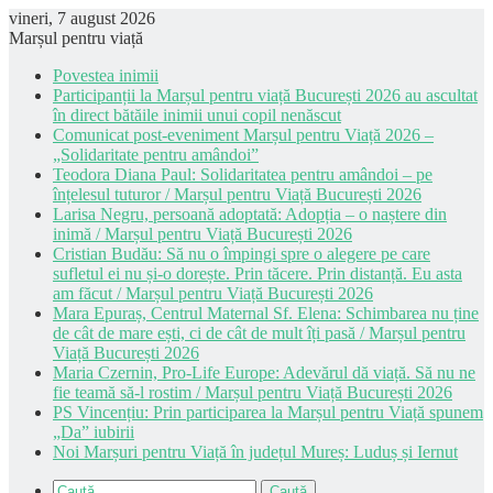
vineri, 7 august 2026
Marșul pentru viață
Povestea inimii
Participanții la Marșul pentru viață București 2026 au ascultat
în direct bătăile inimii unui copil nenăscut
Comunicat post-eveniment Marșul pentru Viață 2026 –
„Solidaritate pentru amândoi”
Teodora Diana Paul: Solidaritatea pentru amândoi – pe
înțelesul tuturor / Marșul pentru Viață București 2026
Larisa Negru, persoană adoptată: Adopția – o naștere din
inimă / Marșul pentru Viață București 2026
Cristian Budău: Să nu o împingi spre o alegere pe care
sufletul ei nu și-o dorește. Prin tăcere. Prin distanță. Eu asta
am făcut / Marșul pentru Viață București 2026
Mara Epuraș, Centrul Maternal Sf. Elena: Schimbarea nu ține
de cât de mare ești, ci de cât de mult îți pasă / Marșul pentru
Viață București 2026
Maria Czernin, Pro-Life Europe: Adevărul dă viață. Să nu ne
fie teamă să-l rostim / Marșul pentru Viață București 2026
PS Vincențiu: Prin participarea la Marșul pentru Viață spunem
„Da” iubirii
Noi Marșuri pentru Viață în județul Mureș: Luduș și Iernut
Caută