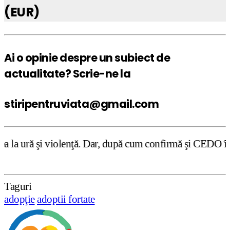
(EUR)
Ai o opinie despre un subiect de
actualitate? Scrie-ne la
stiripentruviata@gmail.com
nţă. Dar, după cum confirmă şi CEDO în cazul Handyside vs
Taguri
adopţie
adoptii fortate