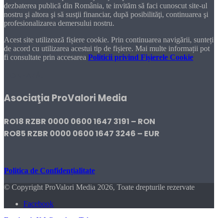
dezbaterea publică din România, te invităm să faci cunoscut site-ul
nostru şi altora şi să susţii financiar, după posibilităţi, continuarea şi
profesionalizarea demersului nostru.
Acest site utilizează fișiere cookie. Prin continuarea navigării, sunteți
de acord cu utilizarea acestui tip de fișiere. Mai multe informații pot
fi consultate prin accesarea
Politicii privind Fișierele Cookie
DONEAZĂ!
Asociaţia ProValori Media
RO18 RZBR 0000 0600 1647 3191 – RON
RO85 RZBR 0000 0600 1647 3246 – EUR
Politica de Confidențialitate
© Copyright ProValori Media 2026, Toate drepturile rezervate
Facebook