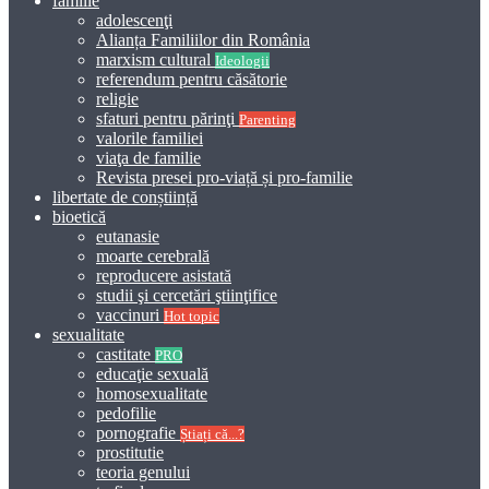
familie
adolescenţi
Alianța Familiilor din România
marxism cultural
Ideologii
referendum pentru căsătorie
religie
sfaturi pentru părinţi
Parenting
valorile familiei
viaţa de familie
Revista presei pro-viață și pro-familie
libertate de conștiință
bioetică
eutanasie
moarte cerebrală
reproducere asistată
studii şi cercetări ştiinţifice
vaccinuri
Hot topic
sexualitate
castitate
PRO
educaţie sexuală
homosexualitate
pedofilie
pornografie
Știați că...?
prostitutie
teoria genului