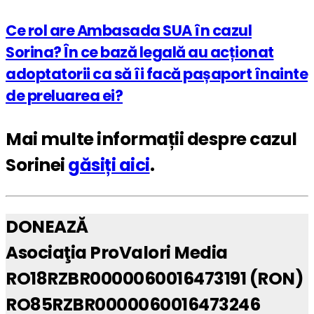
Ce rol are Ambasada SUA în cazul
Sorina? În ce bază legală au acționat
adoptatorii ca să îi facă pașaport înainte
de preluarea ei?
Mai multe informații despre cazul
Sorinei
găsiți aici
.
DONEAZĂ
Asociaţia ProValori Media
RO18RZBR0000060016473191 (RON)
RO85RZBR0000060016473246