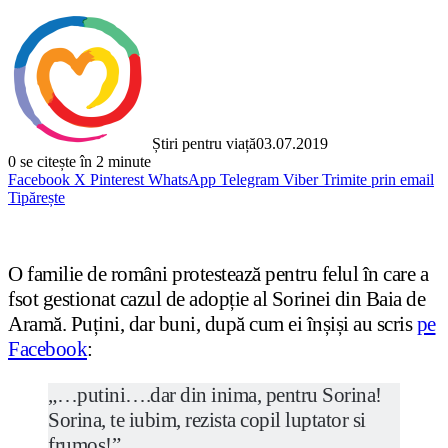
Știri pentru viață
03.07.2019
0
se citește în 2 minute
Facebook
X
Pinterest
WhatsApp
Telegram
Viber
Trimite prin email
Tipărește
O familie de români protestează pentru felul în care a
fsot gestionat cazul de adopție al Sorinei din Baia de
Aramă. Puțini, dar buni, după cum ei înșiși au scris
pe
Facebook
:
„…putini….dar din inima, pentru Sorina!
Sorina, te iubim, rezista copil luptator si
frumos!”