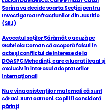
Lucian Davidescu: Care e miza? Cazul
Sorina va decide soarta Secției pentru
Investigarea Infracțiunilor din Justiție
(SIIJ)
Avocatul soților Șărămăt o acuză pe
Gabriela Coman că acoperă falsul în
acte și conflictul de interese de la
DGASPC Mehedinți, care a lucrat ilegal și
exclusiv în interesul adoptatorilor
internaționali
Nu e vina asistenților maternali că sunt
săraci. Sunt oameni. Copiii îi consideră
părinți