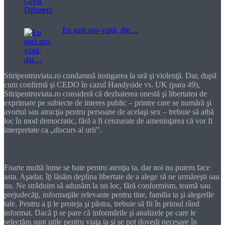
Eu sunt pro-viață, dar…
Stiripentruviata.ro condamnă instigarea la ură şi violenţă. Dar, după
cum confirmă şi CEDO în cazul Handyside vs. UK (para 49),
Stiripentruviata.ro consideră că dezbaterea onestă şi libertatea de
exprimare pe subiecte de interes public – printre care se numără şi
avortul sau atracţia pentru persoane de acelaşi sex – trebuie să aibă
loc în mod democratic, fără a fi cenzurate de ameninţarea că vor fi
interpretate ca „discurs al urii”.
Dragă cititorule
Foarte multă lume se bate pentru atenţia ta, dar noi nu putem face
asta. Aşadar, îţi lăsăm deplina libertate de a alege să ne urmăreşti sau
nu. Ne străduim să adunăm la un loc, fără conformism, teamă sau
prejudecăţi, informaţiile relevante pentru tine, familia ta şi alegerile
tale. Pentru a ţi le proteja şi păstra, trebuie să fii în primul rând
informat. Dacă ţi se pare că informările şi analizele pe care le
selectăm sunt utile pentru viaţa ta şi se pot dovedi necesare în