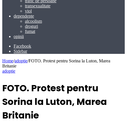
trafic de persoane
transexualitate
viol
dependenţe
alcoolism
droguri
fumat
opinii
Facebook
Sidebar
Home
/
adopţie
/
FOTO. Protest pentru Sorina la Luton, Marea
Britanie
adopţie
FOTO. Protest pentru
Sorina la Luton, Marea
Britanie