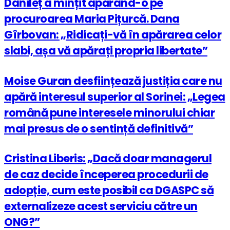
Danileț a mințit apărând-o pe
procuroarea Maria Pițurcă. Dana
Gîrbovan: „Ridicați-vă în apărarea celor
slabi, așa vă apărați propria libertate”
Moise Guran desființează justiția care nu
apără interesul superior al Sorinei: „Legea
română pune interesele minorului chiar
mai presus de o sentință definitivă”
Cristina Liberis: „Dacă doar managerul
de caz decide începerea procedurii de
adopție, cum este posibil ca DGASPC să
externalizeze acest serviciu către un
ONG?”