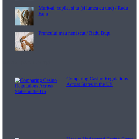
Murit-ai, copile, și tu (și lumea cu tine) / Radu
Buțu
Pruncului meu nenăscut / Radu Buțu
Melodii pentru viață
Comparing Casino Regulations
Across States in the US