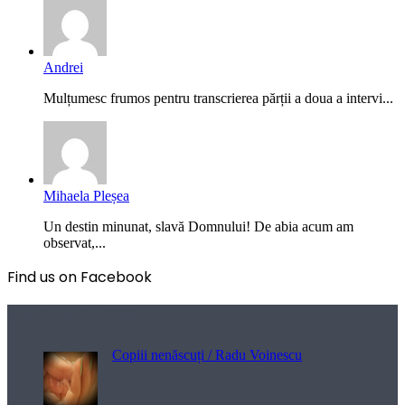
Andrei
Mulțumesc frumos pentru transcrierea părții a doua a intervi...
Mihaela Pleșea
Un destin minunat, slavă Domnului! De abia acum am
observat,...
Find us on Facebook
Poezii pentru viață
Copiii nenăscuți / Radu Voinescu