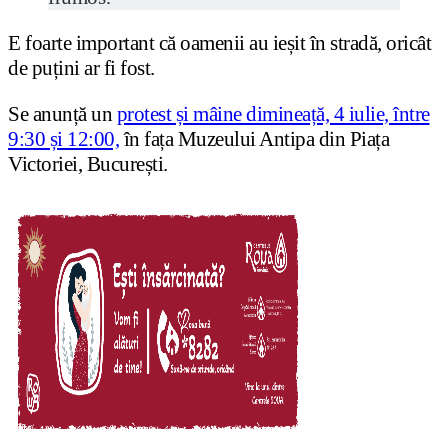
E foarte important că oamenii au ieșit în stradă, oricât
de puțini ar fi fost.
Se anunță un
protest și mâine dimineață, 4 iulie, între
9:30 și 12:00,
în fața Muzeului Antipa din Piața
Victoriei, București.