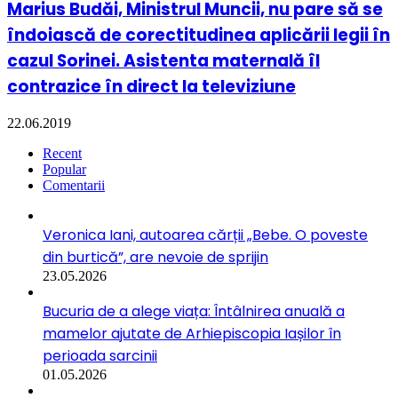
Marius Budăi, Ministrul Muncii, nu pare să se
îndoiască de corectitudinea aplicării legii în
cazul Sorinei. Asistenta maternală îl
contrazice în direct la televiziune
22.06.2019
Recent
Popular
Comentarii
Veronica Iani, autoarea cărții „Bebe. O poveste
din burtică”, are nevoie de sprijin
23.05.2026
Bucuria de a alege viața: Întâlnirea anuală a
mamelor ajutate de Arhiepiscopia Iașilor în
perioada sarcinii
01.05.2026