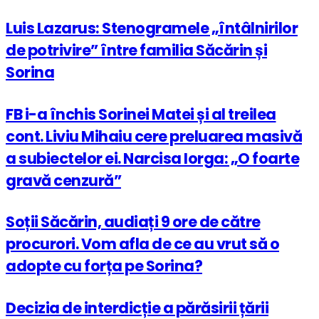
Luis Lazarus: Stenogramele „întâlnirilor
de potrivire” între familia Săcărin și
Sorina
FB i-a închis Sorinei Matei și al treilea
cont. Liviu Mihaiu cere preluarea masivă
a subiectelor ei. Narcisa Iorga: „O foarte
gravă cenzură”
Soții Săcărin, audiați 9 ore de către
procurori. Vom afla de ce au vrut să o
adopte cu forța pe Sorina?
Decizia de interdicție a părăsirii țării