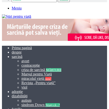
Meniu
Prima pagină
despre
sarcină
avort
contracepție
criza de sarcină
MĂRTURII
Marșul pentru Viață
miracolul vieţii
nou!
Revista „Pentru viață”
viol
adopţie
dizabilităţi
autism
sindrom Down
Știați că...?