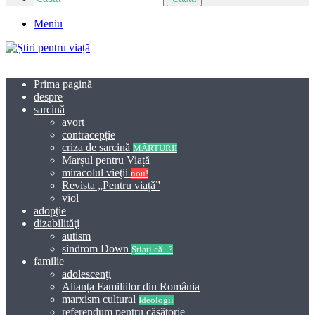
Meniu
Prima pagină
despre
sarcină
avort
contracepție
criza de sarcină
MĂRTURII
Marșul pentru Viață
miracolul vieţii
nou!
Revista „Pentru viață”
viol
adopţie
dizabilităţi
autism
sindrom Down
Știați că...?
familie
adolescenţi
Alianța Familiilor din România
marxism cultural
Ideologii
referendum pentru căsătorie