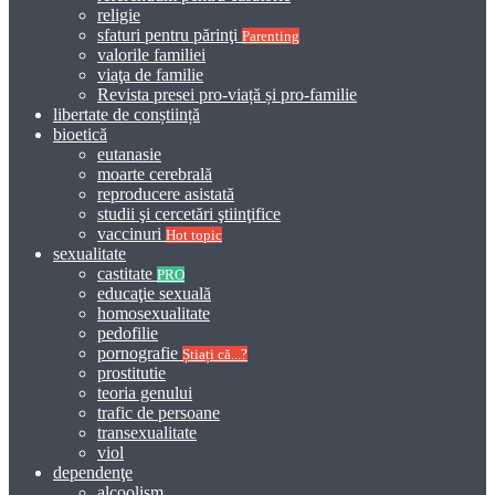
religie
sfaturi pentru părinţi
Parenting
valorile familiei
viaţa de familie
Revista presei pro-viață și pro-familie
libertate de conștiință
bioetică
eutanasie
moarte cerebrală
reproducere asistată
studii şi cercetări ştiinţifice
vaccinuri
Hot topic
sexualitate
castitate
PRO
educaţie sexuală
homosexualitate
pedofilie
pornografie
Știați că...?
prostitutie
teoria genului
trafic de persoane
transexualitate
viol
dependenţe
alcoolism