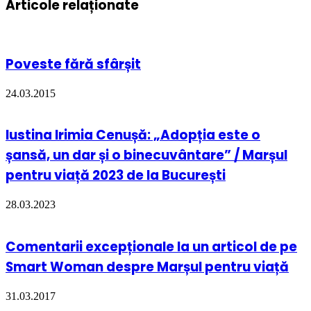
Articole relaționate
Poveste fără sfârșit
24.03.2015
Iustina Irimia Cenușă: „Adopția este o
șansă, un dar și o binecuvântare” / Marșul
pentru viață 2023 de la București
28.03.2023
Comentarii excepționale la un articol de pe
Smart Woman despre Marșul pentru viață
31.03.2017