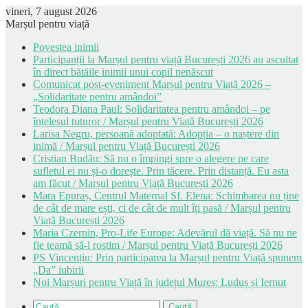
vineri, 7 august 2026
Marșul pentru viață
Povestea inimii
Participanții la Marșul pentru viață București 2026 au ascultat
în direct bătăile inimii unui copil nenăscut
Comunicat post-eveniment Marșul pentru Viață 2026 –
„Solidaritate pentru amândoi”
Teodora Diana Paul: Solidaritatea pentru amândoi – pe
înțelesul tuturor / Marșul pentru Viață București 2026
Larisa Negru, persoană adoptată: Adopția – o naștere din
inimă / Marșul pentru Viață București 2026
Cristian Budău: Să nu o împingi spre o alegere pe care
sufletul ei nu și-o dorește. Prin tăcere. Prin distanță. Eu asta
am făcut / Marșul pentru Viață București 2026
Mara Epuraș, Centrul Maternal Sf. Elena: Schimbarea nu ține
de cât de mare ești, ci de cât de mult îți pasă / Marșul pentru
Viață București 2026
Maria Czernin, Pro-Life Europe: Adevărul dă viață. Să nu ne
fie teamă să-l rostim / Marșul pentru Viață București 2026
PS Vincențiu: Prin participarea la Marșul pentru Viață spunem
„Da” iubirii
Noi Marșuri pentru Viață în județul Mureș: Luduș și Iernut
Caută