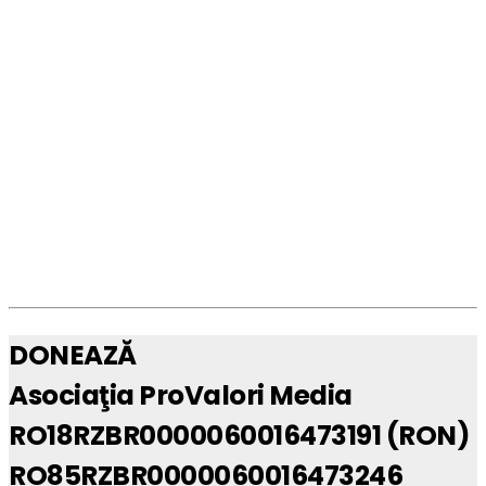
DONEAZĂ
Asociaţia ProValori Media
RO18RZBR0000060016473191 (RON)
RO85RZBR0000060016473246