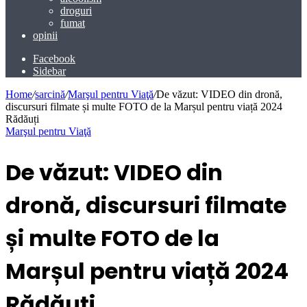
droguri
fumat
opinii
Facebook
Sidebar
Home
/
sarcină
/
Marşul pentru Viaţă
/
De văzut: VIDEO din dronă,
discursuri filmate și multe FOTO de la Marșul pentru viață 2024
Rădăuți
Marşul pentru Viaţă
De văzut: VIDEO din
dronă, discursuri filmate
și multe FOTO de la
Marșul pentru viață 2024
Rădăuți