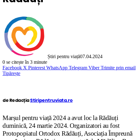
Știri pentru viață
07.04.2024
0
se citește în 3 minute
Facebook
X
Pinterest
WhatsApp
Telegram
Viber
Trimite prin email
Tipărește
de Redacția
Stiripentruviata.ro
Marșul pentru viață 2024 a avut loc la Rădăuți
duminică, 24 martie 2024. Organizatori au fost
Protopopiatul Ortodox Rădăuți, Asociația Împreună