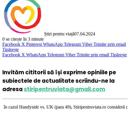
Știri pentru viață
07.04.2024
0
se citește în 3 minute
Facebook
X
Pinterest
WhatsApp
Telegram
Viber
Trimite prin email
Tipărește
Facebook
X
WhatsApp
Telegram
Viber
Trimite prin email
Tipărește
Invităm cititorii să își exprime opiniile pe
subiectele de actualitate scriindu-ne la
adresa
stiripentruviata@gmail.com
 vs. UK (para 49), Stiripentruviata.ro consideră că dezbaterea onestă şi