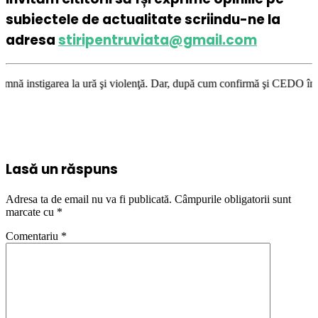
subiectele de actualitate scriindu-ne la
adresa
stiripentruviata@gmail.com
la ură şi violenţă. Dar, după cum confirmă şi CEDO în cazul Handyside vs
Lasă un răspuns
Adresa ta de email nu va fi publicată.
Câmpurile obligatorii sunt
marcate cu
*
Comentariu
*