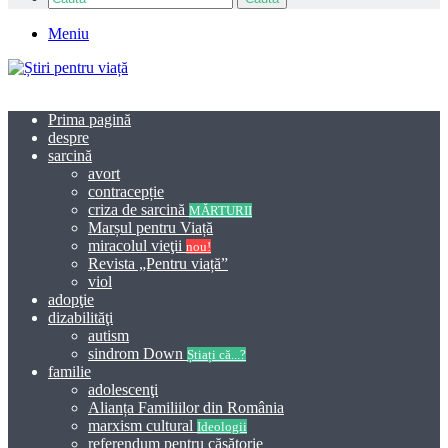
Meniu
Prima pagină
despre
sarcină
avort
contracepție
criza de sarcină
MĂRTURII
Marșul pentru Viață
miracolul vieţii
nou!
Revista „Pentru viață”
viol
adopţie
dizabilităţi
autism
sindrom Down
Știați că...?
familie
adolescenţi
Alianța Familiilor din România
marxism cultural
Ideologii
referendum pentru căsătorie