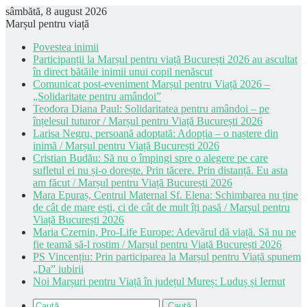
sâmbătă, 8 august 2026
Marșul pentru viață
Povestea inimii
Participanții la Marșul pentru viață București 2026 au ascultat
în direct bătăile inimii unui copil nenăscut
Comunicat post-eveniment Marșul pentru Viață 2026 –
„Solidaritate pentru amândoi”
Teodora Diana Paul: Solidaritatea pentru amândoi – pe
înțelesul tuturor / Marșul pentru Viață București 2026
Larisa Negru, persoană adoptată: Adopția – o naștere din
inimă / Marșul pentru Viață București 2026
Cristian Budău: Să nu o împingi spre o alegere pe care
sufletul ei nu și-o dorește. Prin tăcere. Prin distanță. Eu asta
am făcut / Marșul pentru Viață București 2026
Mara Epuraș, Centrul Maternal Sf. Elena: Schimbarea nu ține
de cât de mare ești, ci de cât de mult îți pasă / Marșul pentru
Viață București 2026
Maria Czernin, Pro-Life Europe: Adevărul dă viață. Să nu ne
fie teamă să-l rostim / Marșul pentru Viață București 2026
PS Vincențiu: Prin participarea la Marșul pentru Viață spunem
„Da” iubirii
Noi Marșuri pentru Viață în județul Mureș: Luduș și Iernut
Caută