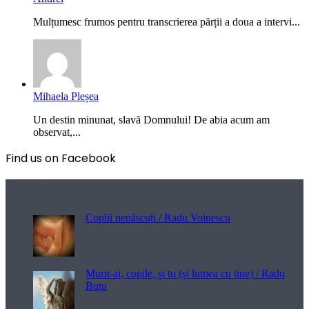
Mulțumesc frumos pentru transcrierea părții a doua a intervi...
Mihaela Pleșea
Un destin minunat, slavă Domnului! De abia acum am
observat,...
Find us on Facebook
Poezii pentru viață
Copiii nenăscuți / Radu Voinescu
Murit-ai, copile, și tu (și lumea cu tine) / Radu
Buțu