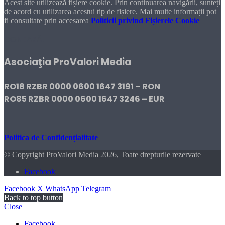
Acest site utilizează fișiere cookie. Prin continuarea navigării, sunteți
de acord cu utilizarea acestui tip de fișiere. Mai multe informații pot
fi consultate prin accesarea
Politicii privind Fișierele Cookie
DONEAZĂ!
Asociaţia ProValori Media
RO18 RZBR 0000 0600 1647 3191 – RON
RO85 RZBR 0000 0600 1647 3246 – EUR
Politica de Confidențialitate
© Copyright ProValori Media 2026, Toate drepturile rezervate
Facebook
Facebook
X
WhatsApp
Telegram
Back to top button
Close
Facebook