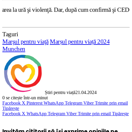
iolenţă. Dar, după cum confirmă şi CEDO în cazul Handysid
Taguri
Marşul pentru viaţă
Marșul pentru viață 2024
Munchen
Știri pentru viață
21.04.2024
0
se citește într-un minut
Facebook
X
Pinterest
WhatsApp
Telegram
Viber
Trimite prin email
Tipărește
Facebook
X
WhatsApp
Telegram
Viber
Trimite prin email
Tipărește
Invităm cititorii să își exprime opiniile pe