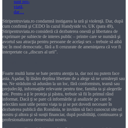
Stiripentruviata.ro condamnă instigarea la ură şi violenţă. Dar, după
cum confirmă şi CEDO în cazul Handyside vs. UK (para 49),
Stiripentruviata.ro consideră că dezbaterea onestă şi libertatea de
exprimare pe subiecte de interes public – printre care se numără şi
avortul sau atracţia pentru persoane de acelaşi sex – trebuie să aibă
loc în mod democratic, fără a fi cenzurate de ameninţarea că vor fi
interpretate ca „discurs al urii”.
Dragă cititorule
Foarte multă lume se bate pentru atenţia ta, dar noi nu putem face
asta. Aşadar, îţi lăsăm deplina libertate de a alege să ne urmăreşti sau
nu. Ne străduim să adunăm la un loc, fără conformism, teamă sau
prejudecăţi, informaţiile relevante pentru tine, familia ta şi alegerile
tale. Pentru a ţi le proteja şi păstra, trebuie să fii în primul rând
informat. Dacă ţi se pare că informările şi analizele pe care le
selectăm sunt utile pentru viaţa ta şi se pot dovedi necesare în
dezbaterea publică din România, te invităm să faci cunoscut site-ul
nostru şi altora şi să susţii financiar, după posibilităţi, continuarea şi
profesionalizarea demersului nostru.