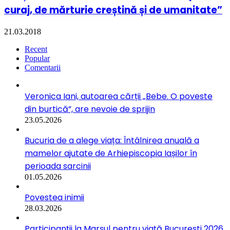
curaj, de mărturie creștină și de umanitate”
21.03.2018
Recent
Popular
Comentarii
Veronica Iani, autoarea cărții „Bebe. O poveste
din burtică”, are nevoie de sprijin
23.05.2026
Bucuria de a alege viața: Întâlnirea anuală a
mamelor ajutate de Arhiepiscopia Iașilor în
perioada sarcinii
01.05.2026
Povestea inimii
28.03.2026
Participanții la Marșul pentru viață București 2026