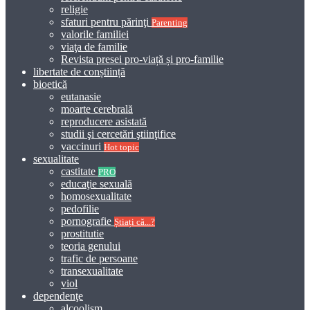
religie
sfaturi pentru părinţi
Parenting
valorile familiei
viaţa de familie
Revista presei pro-viață și pro-familie
libertate de conștiință
bioetică
eutanasie
moarte cerebrală
reproducere asistată
studii şi cercetări ştiinţifice
vaccinuri
Hot topic
sexualitate
castitate
PRO
educaţie sexuală
homosexualitate
pedofilie
pornografie
Știați că...?
prostitutie
teoria genului
trafic de persoane
transexualitate
viol
dependenţe
alcoolism