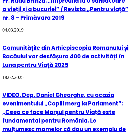
Pr. Radu Brînză: „Împreună la o sărbătoare
a vieții și a bucuriei” / Revista „Pentru viață”
nr. 8 – Primăvara 2019
04.03.2019
Comunitățile din Arhiepiscopia Romanului și
Bacăului vor desfășura 400 de activități în
Luna pentru Viață 2025
18.02.2025
VIDEO. Dep. Daniel Gheorghe, cu ocazia
evenimentului „Copiii merg la Parlament”:
„Ceea ce face Marșul pentru Viață este
fundamental pentru România. Le
mulțumesc mamelor că dau un exemplu de