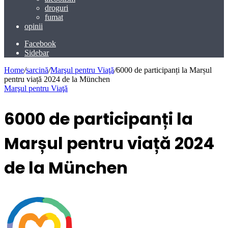
droguri
fumat
opinii
Facebook
Sidebar
Home
/
sarcină
/
Marşul pentru Viaţă
/
6000 de participanți la Marșul
pentru viață 2024 de la München
Marşul pentru Viaţă
6000 de participanți la
Marșul pentru viață 2024
de la München