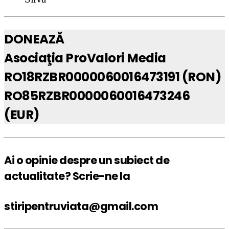
DONEAZĂ
Asociaţia ProValori Media
RO18RZBR0000060016473191 (RON)
RO85RZBR0000060016473246
(EUR)
Ai o opinie despre un subiect de
actualitate? Scrie-ne la
stiripentruviata@gmail.com