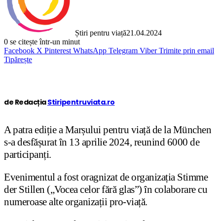
Știri pentru viață
21.04.2024
0
se citește într-un minut
Facebook
X
Pinterest
WhatsApp
Telegram
Viber
Trimite prin email
Tipărește
de Redacția
Stiripentruviata.ro
A patra ediție a Marșului pentru viață de la München
s-a desfășurat în 13 aprilie 2024, reunind 6000 de
participanți.
Evenimentul a fost oragnizat de organizația Stimme
der Stillen („Vocea celor fără glas”) în colaborare cu
numeroase alte organizații pro-viață.