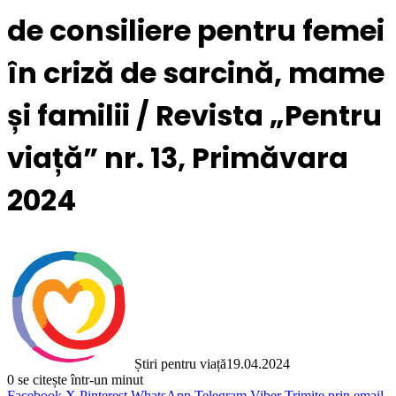
de consiliere pentru femei
în criză de sarcină, mame
și familii / Revista „Pentru
viață” nr. 13, Primăvara
2024
Știri pentru viață
19.04.2024
0
se citește într-un minut
Facebook
X
Pinterest
WhatsApp
Telegram
Viber
Trimite prin email