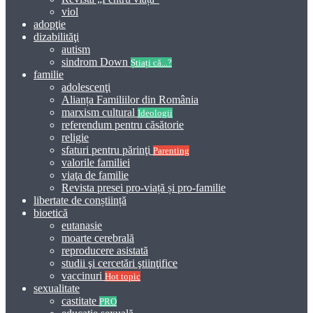
viol
adopţie
dizabilităţi
autism
sindrom Down
Știați că...?
familie
adolescenţi
Alianța Familiilor din România
marxism cultural
Ideologii
referendum pentru căsătorie
religie
sfaturi pentru părinţi
Parenting
valorile familiei
viaţa de familie
Revista presei pro-viață și pro-familie
libertate de conștiință
bioetică
eutanasie
moarte cerebrală
reproducere asistată
studii şi cercetări ştiinţifice
vaccinuri
Hot topic
sexualitate
castitate
PRO