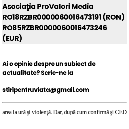
Asociaţia ProValori Media
RO18RZBR0000060016473191 (RON)
RO85RZBR0000060016473246
(EUR)
Ai o opinie despre un subiect de
actualitate? Scrie-ne la
stiripentruviata@gmail.com
nţă. Dar, după cum confirmă şi CEDO în cazul Handyside vs