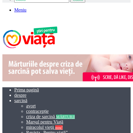
Meniu
Prima pagină
despre
sarcină
avort
contracepție
criza de sarcină
MĂRTURII
Marșul pentru Viață
miracolul vieţii
nou!
Revista „Pentru viață”