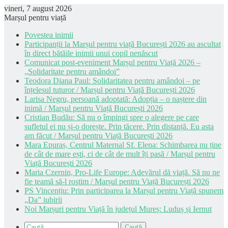
vineri, 7 august 2026
Marșul pentru viață
Povestea inimii
Participanții la Marșul pentru viață București 2026 au ascultat
în direct bătăile inimii unui copil nenăscut
Comunicat post-eveniment Marșul pentru Viață 2026 –
„Solidaritate pentru amândoi”
Teodora Diana Paul: Solidaritatea pentru amândoi – pe
înțelesul tuturor / Marșul pentru Viață București 2026
Larisa Negru, persoană adoptată: Adopția – o naștere din
inimă / Marșul pentru Viață București 2026
Cristian Budău: Să nu o împingi spre o alegere pe care
sufletul ei nu și-o dorește. Prin tăcere. Prin distanță. Eu asta
am făcut / Marșul pentru Viață București 2026
Mara Epuraș, Centrul Maternal Sf. Elena: Schimbarea nu ține
de cât de mare ești, ci de cât de mult îți pasă / Marșul pentru
Viață București 2026
Maria Czernin, Pro-Life Europe: Adevărul dă viață. Să nu ne
fie teamă să-l rostim / Marșul pentru Viață București 2026
PS Vincențiu: Prin participarea la Marșul pentru Viață spunem
„Da” iubirii
Noi Marșuri pentru Viață în județul Mureș: Luduș și Iernut
Caută