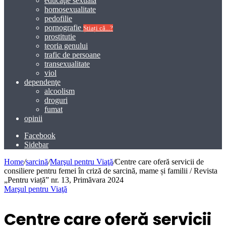
educaţie sexuală
homosexualitate
pedofilie
pornografie
Știați că...?
prostitutie
teoria genului
trafic de persoane
transexualitate
viol
dependenţe
alcoolism
droguri
fumat
opinii
Facebook
Sidebar
Home
/
sarcină
/
Marşul pentru Viaţă
/
Centre care oferă servicii de
consiliere pentru femei în criză de sarcină, mame și familii / Revista
„Pentru viață” nr. 13, Primăvara 2024
Marşul pentru Viaţă
Centre care oferă servicii