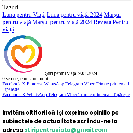
Taguri
Luna pentru Viață
Luna pentru viață 2024
Marşul
pentru viaţă
Marșul pentru viață 2024
Revista Pentru
viață
Știri pentru viață
19.04.2024
0
se citește într-un minut
Facebook
X
Pinterest
WhatsApp
Telegram
Viber
Trimite prin email
Tipărește
Facebook
X
WhatsApp
Telegram
Viber
Trimite prin email
Tipărește
Invităm cititorii să își exprime opiniile pe
subiectele de actualitate scriindu-ne la
adresa
stiripentruviata@gmail.com