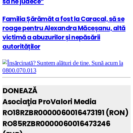
să ne judece”
Familia Șărămăt a fost la Caracal, să se
roage pentru Alexandra Măceșanu, altă
victimă a abuzurilor și nepăsării
autorităților
DONEAZĂ
Asociaţia ProValori Media
RO18RZBR0000060016473191 (RON)
RO85RZBR0000060016473246