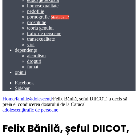
educaţie sexuală
homosexualitate
pedofilie
pornografie
Știați că...?
prostitutie
teoria genului
trafic de persoane
transexualitate
viol
dependenţe
alcoolism
droguri
fumat
opinii
Facebook
Sidebar
Home
/
familie
/
adolescenţi
/
Felix Bănilă, șeful DIICOT, a decis să
preia el conducerea dosarului de la Caracal
adolescenţi
trafic de persoane
Felix Bănilă, șeful DIICOT,