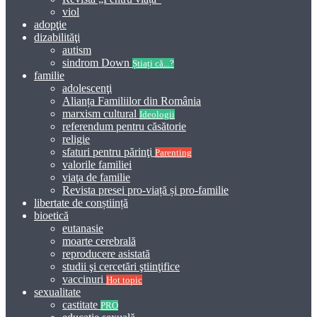
viol
adopţie
dizabilităţi
autism
sindrom Down
Știați că...?
familie
adolescenţi
Alianța Familiilor din România
marxism cultural
Ideologii
referendum pentru căsătorie
religie
sfaturi pentru părinţi
Parenting
valorile familiei
viaţa de familie
Revista presei pro-viață și pro-familie
libertate de conștiință
bioetică
eutanasie
moarte cerebrală
reproducere asistată
studii şi cercetări ştiinţifice
vaccinuri
Hot topic
sexualitate
castitate
PRO