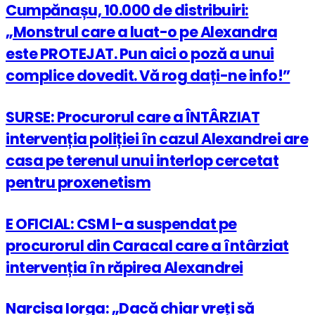
Cumpănașu, 10.000 de distribuiri:
„Monstrul care a luat-o pe Alexandra
este PROTEJAT. Pun aici o poză a unui
complice dovedit. Vă rog dați-ne info!”
SURSE: Procurorul care a ÎNTÂRZIAT
intervenția poliției în cazul Alexandrei are
casa pe terenul unui interlop cercetat
pentru proxenetism
E OFICIAL: CSM l-a suspendat pe
procurorul din Caracal care a întârziat
intervenția în răpirea Alexandrei
Narcisa Iorga: „Dacă chiar vreți să