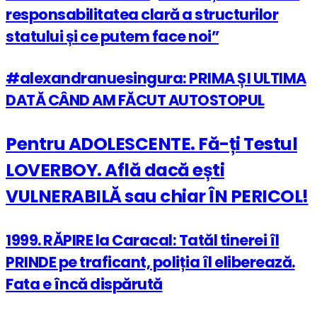
responsabilitatea clară a structurilor
statului și ce putem face noi”
#alexandranuesingura: PRIMA ȘI ULTIMA
DATĂ CÂND AM FĂCUT AUTOSTOPUL
Pentru ADOLESCENTE. Fă-ți Testul
LOVERBOY. Află dacă ești
VULNERABILĂ sau chiar ÎN PERICOL!
1999. RĂPIRE la Caracal: Tatăl tinerei îl
PRINDE pe traficant, poliția îl eliberează.
Fata e încă dispărută