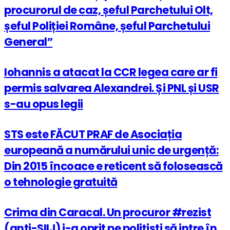
procurorul de caz, șeful Parchetului Olt,
șeful Poliției Române, șeful Parchetului
General”
Iohannis a atacat la CCR legea care ar fi
permis salvarea Alexandrei. Și PNL și USR
s-au opus legii
STS este FĂCUT PRAF de Asociația
europeană a numărului unic de urgență:
Din 2015 încoace e reticent să folosească
o tehnologie gratuită
Crima din Caracal. Un procuror #rezist
(anti-SIIJ) i-a oprit pe polițiști să intre în