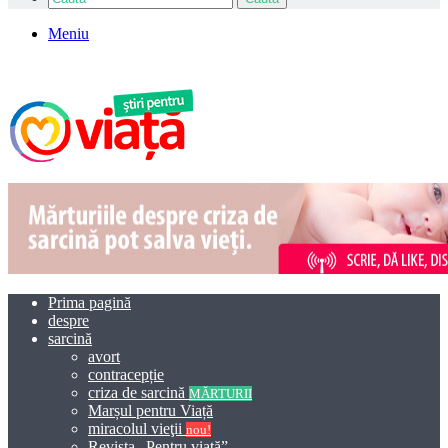
Meniu
Prima pagină
despre
sarcină
avort
contracepție
criza de sarcină
MĂRTURII
Marșul pentru Viață
miracolul vieţii
nou!
Revista „Pentru viață”