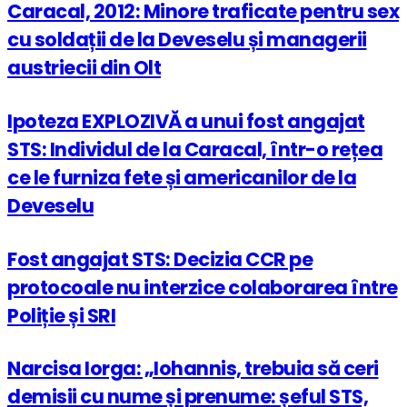
Caracal, 2012: Minore traficate pentru sex
cu soldații de la Deveselu și managerii
austriecii din Olt
Ipoteza EXPLOZIVĂ a unui fost angajat
STS: Individul de la Caracal, într-o rețea
ce le furniza fete și americanilor de la
Deveselu
Fost angajat STS: Decizia CCR pe
protocoale nu interzice colaborarea între
Poliție și SRI
Narcisa Iorga: „Iohannis, trebuia să ceri
demisii cu nume și prenume: șeful STS,