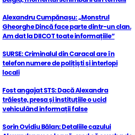
Alexandru Cumpănașu: „Monstrul
Gheorghe Dincă face parte dintr-un clan.
Am dat la DIICOT toate informațiile”
SURSE: Criminalul din Caracal are în
telefon numere de polițiști și interlopi
locali
Fost angajat STS: Dacă Alexandra
trăiește, presa și instituțiile o ucid
vehiculând informații false
Sorin Ovidiu Bălan: Detaliile cazului