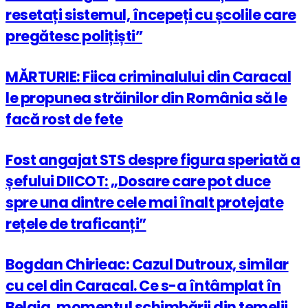
resetați sistemul, începeți cu școlile care
pregătesc polițiști”
MĂRTURIE: Fiica criminalului din Caracal
le propunea străinilor din România să le
facă rost de fete
Fost angajat STS despre figura speriată a
șefului DIICOT: „Dosare care pot duce
spre una dintre cele mai înalt protejate
rețele de traficanți”
Bogdan Chirieac: Cazul Dutroux, similar
cu cel din Caracal. Ce s-a întâmplat în
Belgia, momentul schimbării din temelii