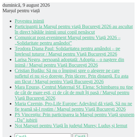
duminică, 9 august 2026
Marșul pentru viață
Povestea inimii
Participanții la Marșul pentru viață București 2026 au ascultat
în direct bătăile inimii unui copil nenăscut
Comunicat post-eveniment Marșul pentru Viață 2026 –
„Solidaritate pentru amândoi”
Teodora Diana Paul: Solidaritatea pentru amândoi – pe
înțelesul tuturor / Marșul pentru Viață București 2026
Larisa Negru, persoană adoptată: Adopția – o naștere din
inimă / Marșul pentru Viață București 2026
Cristian Budău: Să nu o împingi spre o alegere pe care
sufletul ei nu și-o dorește. Prin tăcere. Prin distanță. Eu asta
am făcut / Marșul pentru Viață București 2026
Mara Epuraș, Centrul Maternal Sf. Elena: Schimbarea nu ține
de cât de mare ești, ci de cât de mult îți pasă / Marșul pentru
Viață București 2026
Maria Czernin, Pro-Life Europe: Adevărul dă viață. Să nu ne
fie teamă să-l rostim / Marșul pentru Viață București 2026
PS Vincențiu: Prin participarea la Marșul pentru Viață spunem
„Da” iubirii
Noi Marșuri pentru Viață în județul Mureș: Luduș și Iernut
Caută