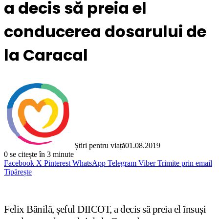
a decis să preia el
conducerea dosarului de
la Caracal
Știri pentru viață
01.08.2019
0
se citește în 3 minute
Facebook
X
Pinterest
WhatsApp
Telegram
Viber
Trimite prin email
Tipărește
Felix Bănilă, șeful DIICOT, a decis să preia el însuși