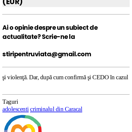
(EUR)
Ai o opinie despre un subiect de
actualitate? Scrie-ne la
stiripentruviata@gmail.com
upă cum confirmă şi CEDO în cazul Handyside vs. UK (para 
Taguri
adolescenti
criminalul din Caracal