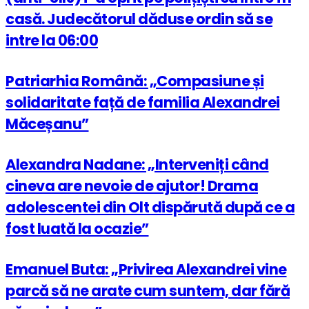
casă. Judecătorul dăduse ordin să se
intre la 06:00
Patriarhia Română: „Compasiune și
solidaritate față de familia Alexandrei
Măceșanu”
Alexandra Nadane: „Interveniți când
cineva are nevoie de ajutor! Drama
adolescentei din Olt dispărută după ce a
fost luată la ocazie”
Emanuel Buta: „Privirea Alexandrei vine
parcă să ne arate cum suntem, dar fără