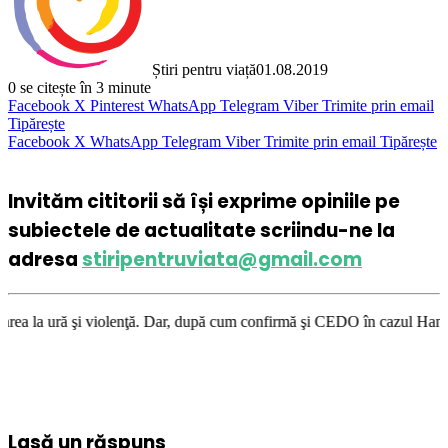
Știri pentru viață
01.08.2019
0
se citește în 3 minute
Facebook
X
Pinterest
WhatsApp
Telegram
Viber
Trimite prin email
Tipărește
Facebook
X
WhatsApp
Telegram
Viber
Trimite prin email
Tipărește
Invităm cititorii să își exprime opiniile pe
subiectele de actualitate scriindu-ne la
adresa
stiripentruviata@gmail.com
nţă. Dar, după cum confirmă şi CEDO în cazul Handyside vs. UK (para 49),
Lasă un răspuns