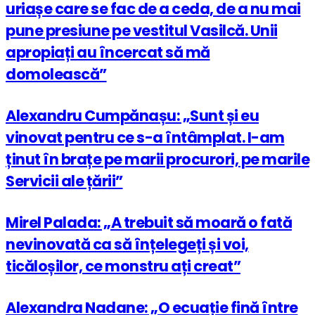
uriașe care se fac de a ceda, de a nu mai
pune presiune pe vestitul Vasilcă. Unii
apropiați au încercat să mă
domolească”
Alexandru Cumpănașu: „Sunt și eu
vinovat pentru ce s-a întâmplat. I-am
ținut în brațe pe marii procurori, pe marile
Servicii ale țării”
Mirel Palada: „A trebuit să moară o fată
nevinovată ca să înțelegeți și voi,
ticăloșilor, ce monstru ați creat”
Alexandra Nadane: „O ecuație fină între