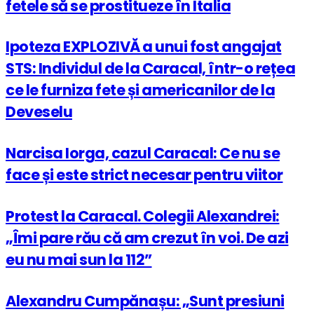
fetele să se prostitueze în Italia
Ipoteza EXPLOZIVĂ a unui fost angajat
STS: Individul de la Caracal, într-o rețea
ce le furniza fete și americanilor de la
Deveselu
Narcisa Iorga, cazul Caracal: Ce nu se
face și este strict necesar pentru viitor
Protest la Caracal. Colegii Alexandrei:
„Îmi pare rău că am crezut în voi. De azi
eu nu mai sun la 112”
Alexandru Cumpănașu: „Sunt presiuni