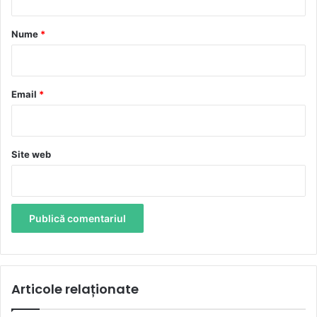
a
r
Nume
*
i
u
*
Email
*
Site web
Articole relaționate