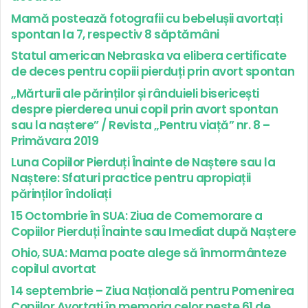
Mamă postează fotografii cu bebelușii avortați
spontan la 7, respectiv 8 săptămâni
Statul american Nebraska va elibera certificate
de deces pentru copiii pierduți prin avort spontan
„Mărturii ale părinților și rânduieli bisericești
despre pierderea unui copil prin avort spontan
sau la naștere” / Revista „Pentru viață” nr. 8 –
Primăvara 2019
Luna Copiilor Pierduți Înainte de Naștere sau la
Naștere: Sfaturi practice pentru apropiații
părinților îndoliați
15 Octombrie în SUA: Ziua de Comemorare a
Copiilor Pierduți Înainte sau Imediat după Naștere
Ohio, SUA: Mama poate alege să înmormânteze
copilul avortat
14 septembrie – Ziua Națională pentru Pomenirea
Copiilor Avortați în memoria celor peste 61 de