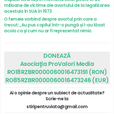
milioane de victime ale avortului de la legalizarea
acestuia în SUA în 1973
O femeie vorbind despre avortul prin care a
trecut: „Au pus copilul într-o pungă și l-au lăsat
acolo ca și cum nu ar fi reprezentat nimic
DONEAZĂ
Asociaţia ProValori Media
RO18RZBR0000060016473191 (RON)
RO85RZBR0000060016473246 (EUR)
Ai o opinie despre un subiect de actualitate?
Scrie-ne la
stiripentruviata@gmail.com