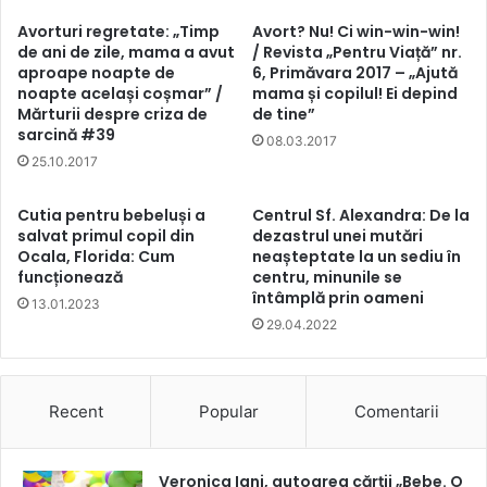
Avorturi regretate: „Timp
Avort? Nu! Ci win-win-win!
de ani de zile, mama a avut
/ Revista „Pentru Viață” nr.
aproape noapte de
6, Primăvara 2017 – „Ajută
noapte același coșmar” /
mama și copilul! Ei depind
Mărturii despre criza de
de tine”
sarcină #39
08.03.2017
25.10.2017
Cutia pentru bebeluși a
Centrul Sf. Alexandra: De la
salvat primul copil din
dezastrul unei mutări
Ocala, Florida: Cum
neașteptate la un sediu în
funcționează
centru, minunile se
întâmplă prin oameni
13.01.2023
29.04.2022
Recent
Popular
Comentarii
Veronica Iani, autoarea cărții „Bebe. O