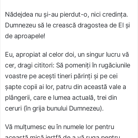
Nădejdea nu și-au pierdut-o, nici credința.
Dumnezeu să le crească dragostea de El și
de aproapele!
Eu, apropiat al celor doi, un singur lucru vă
cer, dragi cititori: Să pomeniți în rugăciunile
voastre pe acești tineri părinți și pe cei
șapte copii ai lor, patru din această vale a
plângerii, care e lumea actuală, trei din
ceruri (în grija bunului Dumnezeu).
Vă mulțumesc eu în numele lor pentru
această mică jertfă de a vă ruga pentru