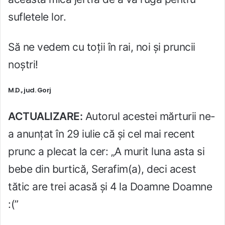
sufletele lor.
Să ne vedem cu toții în rai, noi și pruncii
noștri!
M.D., jud. Gorj
ACTUALIZARE:
Autorul acestei mărturii ne-
a anunțat în 29 iulie că și cel mai recent
prunc a plecat la cer: „A murit luna asta si
bebe din burtică, Serafim(a), deci acest
tătic are trei acasă și 4 la Doamne Doamne
:(”