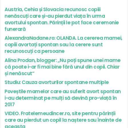
Austria, Cehia și Slovacia recunosc copiii
nenăscuți care și-au pierdut viața în urma
avortului spontan. Părinții le pot face ceremonie
funerară
AlexandraNadane.ro: OLANDA. La cererea mamei,
copiii avortați spontan sau la cerere sunt
recunoscuți ca persoane
Alina Prodan, blogger: „Nu poți spune unei mame
că poate i-ar fi mai bine fără unul din copii. Chiar
și nenăscut”
Studiu: Cauza avorturilor spontane multiple
Poveștile mamelor care au suferit avort spontan
i-au determinat pe mulți să devină pro-viață în
2017
VIDEO. Fratelemeudincer.ro, site pentru părinții
care au pierdut un copil la naștere sau înainte de
aceasta