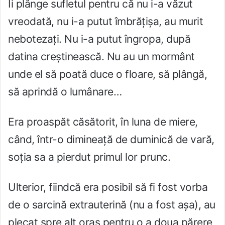
Îi plânge sufletul pentru că nu i-a văzut
vreodată, nu i-a putut îmbrățișa, au murit
nebotezați. Nu i-a putut îngropa, după
datina creștinească. Nu au un mormânt
unde el să poată duce o floare, să plângă,
să aprindă o lumânare…
Era proaspăt căsătorit, în luna de miere,
când, într-o dimineață de duminică de vară,
soția sa a pierdut primul lor prunc.
Ulterior, fiindcă era posibil să fi fost vorba
de o sarcină extrauterină (nu a fost așa), au
plecat spre alt oraș pentru o a doua părere