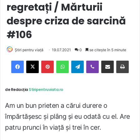
regretați / Mărturii
despre criza de sarcină
#106
Știri pentru viață
19.07.2021
0
se citește în 5 minute
Facebook
X
Pinterest
WhatsApp
Telegram
Viber
Trimite prin email
Tipărește
de Redacția
Stiripentruviata.ro
Am un bun prieten a cărui durere o
împărtășesc și plâng și eu odată cu el. Are
patru prunci în viață și trei în cer.