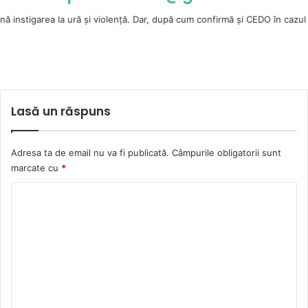
a ură şi violenţă. Dar, după cum confirmă şi CEDO în cazul Handyside vs. 
Lasă un răspuns
Adresa ta de email nu va fi publicată.
Câmpurile obligatorii sunt
marcate cu
*
C
o
m
e
n
t