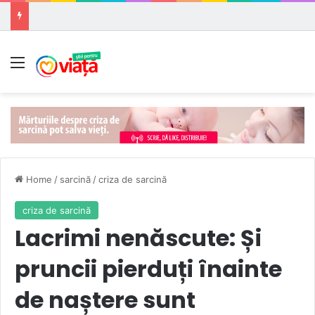
Meniu
Home
/
sarcină
/
criza de sarcină
criza de sarcină
Lacrimi nenăscute: Și
pruncii pierduți înainte
de naștere sunt