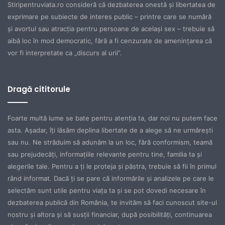
Stiripentruviata.ro consideră că dezbaterea onestă şi libertatea de
exprimare pe subiecte de interes public – printre care se numără
şi avortul sau atracţia pentru persoane de acelaşi sex – trebuie să
aibă loc în mod democratic, fără a fi cenzurate de ameninţarea că
vor fi interpretate ca „discurs al urii”.
Dragă cititorule
Foarte multă lume se bate pentru atenţia ta, dar noi nu putem face
asta. Aşadar, îţi lăsăm deplina libertate de a alege să ne urmăreşti
sau nu. Ne străduim să adunăm la un loc, fără conformism, teamă
sau prejudecăţi, informaţiile relevante pentru tine, familia ta şi
alegerile tale. Pentru a ţi le proteja şi păstra, trebuie să fii în primul
rând informat. Dacă ţi se pare că informările şi analizele pe care le
selectăm sunt utile pentru viaţa ta şi se pot dovedi necesare în
dezbaterea publică din România, te invităm să faci cunoscut site-ul
nostru şi altora şi să susţii financiar, după posibilităţi, continuarea