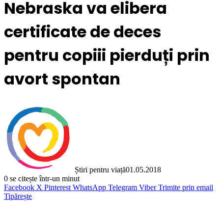
Nebraska va elibera
certificate de deces
pentru copiii pierduți prin
avort spontan
Știri pentru viață
01.05.2018
0
se citește într-un minut
Facebook
X
Pinterest
WhatsApp
Telegram
Viber
Trimite prin email
Tipărește