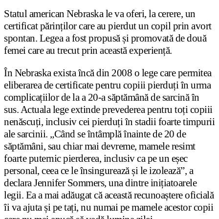
Statul american Nebraska le va oferi, la cerere, un
certificat părinților care au pierdut un copil prin avort
spontan. Legea a fost propusă și promovată de două
femei care au trecut prin această experiență.
În Nebraska exista încă din 2008 o lege care permitea
eliberarea de certificate pentru copiii pierduți în urma
complicațiilor de la a 20-a săptămână de sarcină în
sus. Actuala lege extinde prevederea pentru toți copiii
nenăscuți, inclusiv cei pierduți în stadii foarte timpurii
ale sarcinii. „Când se întâmplă înainte de 20 de
săptămâni, sau chiar mai devreme, mamele resimt
foarte puternic pierderea, inclusiv ca pe un eșec
personal, ceea ce le însingurează și le izolează”, a
declara Jennifer Sommers, una dintre inițiatoarele
legii. Ea a mai adăugat că această recunoaștere oficială
îi va ajuta și pe tați, nu numai pe mamele acestor copii