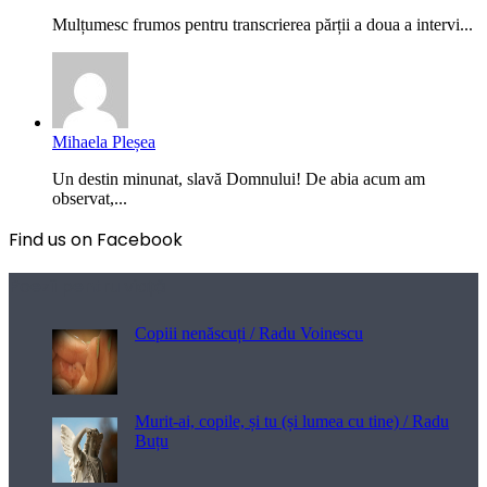
Mulțumesc frumos pentru transcrierea părții a doua a intervi...
Mihaela Pleșea
Un destin minunat, slavă Domnului! De abia acum am
observat,...
Find us on Facebook
Poezii pentru viață
Copiii nenăscuți / Radu Voinescu
Murit-ai, copile, și tu (și lumea cu tine) / Radu
Buțu