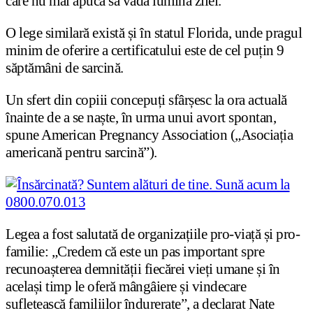
care nu mai apucă să vadă lumina zilei.
O lege similară există și în statul Florida, unde pragul
minim de oferire a certificatului este de cel puțin 9
săptămâni de sarcină.
Un sfert din copiii concepuți sfârșesc la ora actuală
înainte de a se naște, în urma unui avort spontan,
spune American Pregnancy Association („Asociația
americană pentru sarcină”).
Legea a fost salutată de organizațiile pro-viață și pro-
familie: „Credem că este un pas important spre
recunoașterea demnității fiecărei vieți umane și în
același timp le oferă mângâiere și vindecare
sufletească familiilor îndurerate”, a declarat Nate