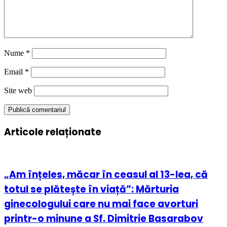
Nume
*
Email
*
Site web
Articole relaționate
„Am înțeles, măcar în ceasul al 13-lea, că
totul se plătește în viață”: Mărturia
ginecologului care nu mai face avorturi
printr-o minune a Sf. Dimitrie Basarabov