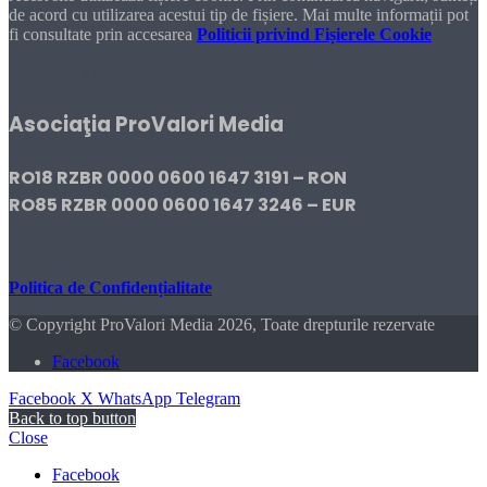
de acord cu utilizarea acestui tip de fișiere. Mai multe informații pot
fi consultate prin accesarea
Politicii privind Fișierele Cookie
DONEAZĂ!
Asociaţia ProValori Media
RO18 RZBR 0000 0600 1647 3191 – RON
RO85 RZBR 0000 0600 1647 3246 – EUR
Politica de Confidențialitate
© Copyright ProValori Media 2026, Toate drepturile rezervate
Facebook
Facebook
X
WhatsApp
Telegram
Back to top button
Close
Facebook