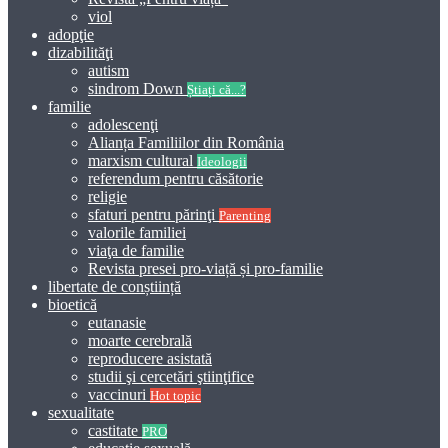
viol
adopţie
dizabilităţi
autism
sindrom Down
Știați că...?
familie
adolescenţi
Alianța Familiilor din România
marxism cultural
Ideologii
referendum pentru căsătorie
religie
sfaturi pentru părinţi
Parenting
valorile familiei
viaţa de familie
Revista presei pro-viață și pro-familie
libertate de conștiință
bioetică
eutanasie
moarte cerebrală
reproducere asistată
studii şi cercetări ştiinţifice
vaccinuri
Hot topic
sexualitate
castitate
PRO