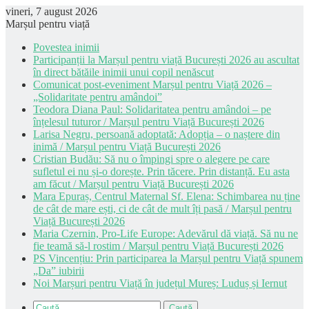
vineri, 7 august 2026
Marșul pentru viață
Povestea inimii
Participanții la Marșul pentru viață București 2026 au ascultat
în direct bătăile inimii unui copil nenăscut
Comunicat post-eveniment Marșul pentru Viață 2026 –
„Solidaritate pentru amândoi”
Teodora Diana Paul: Solidaritatea pentru amândoi – pe
înțelesul tuturor / Marșul pentru Viață București 2026
Larisa Negru, persoană adoptată: Adopția – o naștere din
inimă / Marșul pentru Viață București 2026
Cristian Budău: Să nu o împingi spre o alegere pe care
sufletul ei nu și-o dorește. Prin tăcere. Prin distanță. Eu asta
am făcut / Marșul pentru Viață București 2026
Mara Epuraș, Centrul Maternal Sf. Elena: Schimbarea nu ține
de cât de mare ești, ci de cât de mult îți pasă / Marșul pentru
Viață București 2026
Maria Czernin, Pro-Life Europe: Adevărul dă viață. Să nu ne
fie teamă să-l rostim / Marșul pentru Viață București 2026
PS Vincențiu: Prin participarea la Marșul pentru Viață spunem
„Da” iubirii
Noi Marșuri pentru Viață în județul Mureș: Luduș și Iernut
Caută