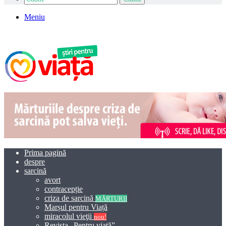
Meniu
Prima pagină
despre
sarcină
avort
contracepție
criza de sarcină
MĂRTURII
Marșul pentru Viață
miracolul vieţii
nou!
Revista „Pentru viață”