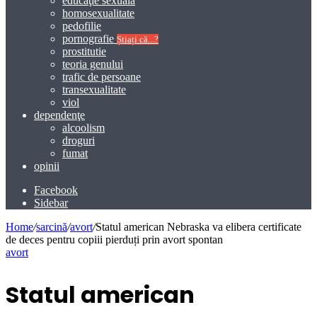
educaţie sexuală
homosexualitate
pedofilie
pornografie
Știați că...?
prostitutie
teoria genului
trafic de persoane
transexualitate
viol
dependenţe
alcoolism
droguri
fumat
opinii
Facebook
Sidebar
Home
/
sarcină
/
avort
/
Statul american Nebraska va elibera certificate
de deces pentru copiii pierduți prin avort spontan
avort
Statul american