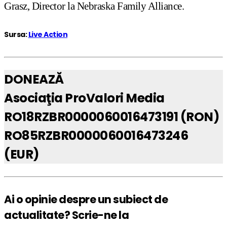
Grasz, Director la Nebraska Family Alliance.
Sursa:
Live Action
DONEAZĂ
Asociaţia ProValori Media
RO18RZBR0000060016473191 (RON)
RO85RZBR0000060016473246
(EUR)
Ai o opinie despre un subiect de
actualitate? Scrie-ne la