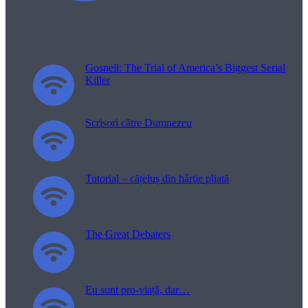
Filme pentru viață
Gosnell: The Trial of America’s Biggest Serial
Killer
Scrisori către Dumnezeu
Tutorial – cățeluș din hârtie pliată
The Great Debaters
Eu sunt pro-viață, dar…