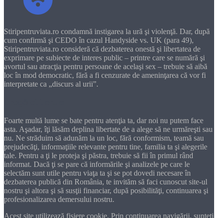
Stiripentruviata.ro condamnă instigarea la ură şi violenţă. Dar, după
cum confirmă şi CEDO în cazul Handyside vs. UK (para 49),
Stiripentruviata.ro consideră că dezbaterea onestă şi libertatea de
exprimare pe subiecte de interes public – printre care se numără şi
avortul sau atracţia pentru persoane de acelaşi sex – trebuie să aibă
loc în mod democratic, fără a fi cenzurate de ameninţarea că vor fi
interpretate ca „discurs al urii”.
Dragă cititorule
Foarte multă lume se bate pentru atenţia ta, dar noi nu putem face
asta. Aşadar, îţi lăsăm deplina libertate de a alege să ne urmăreşti sau
nu. Ne străduim să adunăm la un loc, fără conformism, teamă sau
prejudecăţi, informaţiile relevante pentru tine, familia ta şi alegerile
tale. Pentru a ţi le proteja şi păstra, trebuie să fii în primul rând
informat. Dacă ţi se pare că informările şi analizele pe care le
selectăm sunt utile pentru viaţa ta şi se pot dovedi necesare în
dezbaterea publică din România, te invităm să faci cunoscut site-ul
nostru şi altora şi să susţii financiar, după posibilităţi, continuarea şi
profesionalizarea demersului nostru.
Acest site utilizează fișiere cookie. Prin continuarea navigării, sunteți