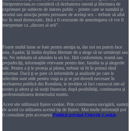
Stiripentruviata.ro consideră că dezbaterea onestă şi libertatea de
exprimare pe subiecte de interes public – printre care se numără şi
avortul sau atracţia pentru persoane de acelaşi sex – trebuie să aibă
loc în mod democratic, fără a fi cenzurate de ameninţarea că vor fi
interpretate ca „discurs al urii”.
Dragă cititorule
Foarte multă lume se bate pentru atenţia ta, dar noi nu putem face
asta. Aşadar, îţi lăsăm deplina libertate de a alege să ne urmăreşti sau
nu. Ne străduim să adunăm la un loc, fără conformism, teamă sau
prejudecăţi, informaţiile relevante pentru tine, familia ta şi alegerile
tale. Pentru a ţi le proteja şi păstra, trebuie să fii în primul rând
informat. Dacă ţi se pare că informările şi analizele pe care le
selectăm sunt utile pentru viaţa ta şi se pot dovedi necesare în
dezbaterea publică din România, te invităm să faci cunoscut site-ul
nostru şi altora şi să susţii financiar, după posibilităţi, continuarea şi
profesionalizarea demersului nostru.
Acest site utilizează fișiere cookie. Prin continuarea navigării, sunteți
de acord cu utilizarea acestui tip de fișiere. Mai multe informații pot
fi consultate prin accesarea
Politicii privind Fișierele Cookie
DONEAZĂ!