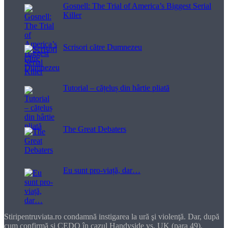
Gosnell: The Trial of America’s Biggest Serial
Killer
Scrisori către Dumnezeu
Tutorial – cățeluș din hârtie pliată
The Great Debaters
Eu sunt pro-viață, dar…
Stiripentruviata.ro condamnă instigarea la ură şi violenţă. Dar, după
cum confirmă şi CEDO în cazul Handyside vs. UK (para 49),