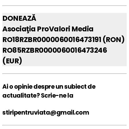
DONEAZĂ
Asociaţia ProValori Media
RO18RZBR0000060016473191 (RON)
RO85RZBR0000060016473246
(EUR)
Ai o opinie despre un subiect de
actualitate? Scrie-ne la
stiripentruviata@gmail.com