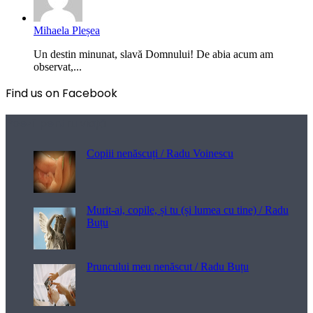
Mihaela Pleșea
Un destin minunat, slavă Domnului! De abia acum am
observat,...
Find us on Facebook
Poezii pentru viață
Copiii nenăscuți / Radu Voinescu
Murit-ai, copile, și tu (și lumea cu tine) / Radu
Buțu
Pruncului meu nenăscut / Radu Buțu