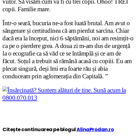
viitor. Să visăm cum va fi cu trei copii. Ohoo! TREI
copii. Familie mare.
Într-o seară, bucuria ne-a fost luată brutal. Am avut o
sângerare și certitudinea că am pierdut sarcina. Chiar
dacă era la început, nici 6 săptămâni, noi am resimțit-o
ca pe o pierdere grea. A doua zi m-am dus de urgență
la o ecografie ca să văd ce se întâmplă și ce am de
făcut. Soțul a trebuit să rămână acasă cu copiii. Eu am
plecat singură, deși îmi era foarte rău și abia
conduceam prin aglomerația din Capitală. ”
Citește continuarea pe blogul
AlinaProdan.ro