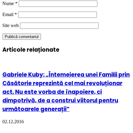
Nume
*
Email
*
Site web
Articole relaționate
Gabriele Kuby: „Întemeierea unei Familii prin
Căsătorie reprezintă cel mai revoluționar
act. Nu este vorba de înapoiere, ci
dimpotrivă, de a construi viitorul pentru
următoarele generații”
02.12.2016