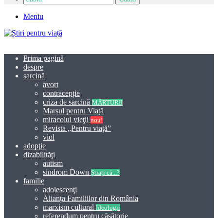
Meniu
Prima pagină
despre
sarcină
avort
contracepție
criza de sarcină
MĂRTURII
Marșul pentru Viață
miracolul vieţii
nou!
Revista „Pentru viață”
viol
adopţie
dizabilităţi
autism
sindrom Down
Știați că...?
familie
adolescenţi
Alianța Familiilor din România
marxism cultural
Ideologii
referendum pentru căsătorie