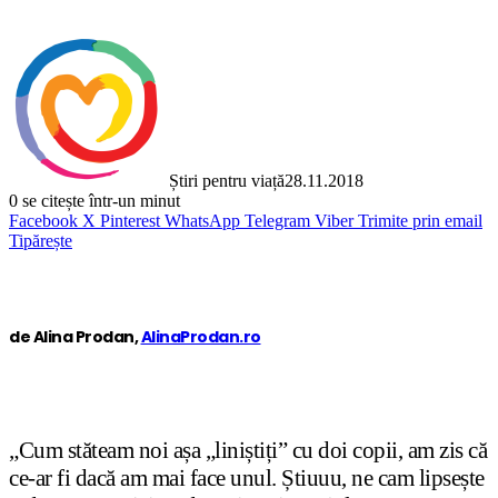
Știri pentru viață
28.11.2018
0
se citește într-un minut
Facebook
X
Pinterest
WhatsApp
Telegram
Viber
Trimite prin email
Tipărește
de Alina Prodan,
AlinaProdan.ro
„Cum stăteam noi așa „liniștiți” cu doi copii, am zis că
ce-ar fi dacă am mai face unul. Știuuu, ne cam lipsește