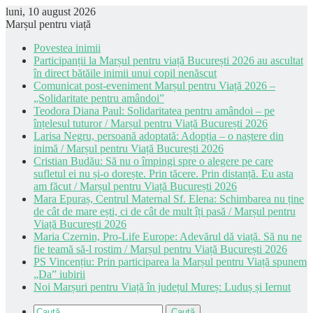
luni, 10 august 2026
Marșul pentru viață
Povestea inimii
Participanții la Marșul pentru viață București 2026 au ascultat
în direct bătăile inimii unui copil nenăscut
Comunicat post-eveniment Marșul pentru Viață 2026 –
„Solidaritate pentru amândoi”
Teodora Diana Paul: Solidaritatea pentru amândoi – pe
înțelesul tuturor / Marșul pentru Viață București 2026
Larisa Negru, persoană adoptată: Adopția – o naștere din
inimă / Marșul pentru Viață București 2026
Cristian Budău: Să nu o împingi spre o alegere pe care
sufletul ei nu și-o dorește. Prin tăcere. Prin distanță. Eu asta
am făcut / Marșul pentru Viață București 2026
Mara Epuraș, Centrul Maternal Sf. Elena: Schimbarea nu ține
de cât de mare ești, ci de cât de mult îți pasă / Marșul pentru
Viață București 2026
Maria Czernin, Pro-Life Europe: Adevărul dă viață. Să nu ne
fie teamă să-l rostim / Marșul pentru Viață București 2026
PS Vincențiu: Prin participarea la Marșul pentru Viață spunem
„Da” iubirii
Noi Marșuri pentru Viață în județul Mureș: Luduș și Iernut
Caută