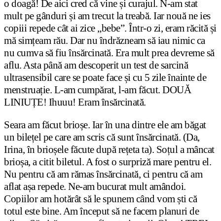
o doagă! De aici cred că vine și curajul. N-am stat
mult pe gânduri și am trecut la treabă. Iar nouă ne ies
copiii repede cât ai zice „bebe”. Într-o zi, eram răcită și
mă simțeam rău. Dar nu îndrăzneam să iau nimic ca
nu cumva să fiu însărcinată. Era mult prea devreme să
aflu. Asta până am descoperit un test de sarcină
ultrasensibil care se poate face și cu 5 zile înainte de
menstruație. L-am cumpărat, l-am făcut. DOUĂ
LINIUȚE! Ihuuu! Eram însărcinată.
Seara am făcut brioșe. Iar în una dintre ele am băgat
un bilețel pe care am scris că sunt însărcinată. (Da,
Irina, în brioșele făcute după rețeta ta). Soțul a mâncat
brioșa, a citit biletul. A fost o surpriză mare pentru el.
Nu pentru că am rămas însărcinată, ci pentru că am
aflat așa repede. Ne-am bucurat mult amândoi.
Copiilor am hotărât să le spunem când vom ști că
totul este bine. Am început să ne facem planuri de