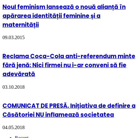
Noul feminism lansează o nouă alianță în
apărarea identității feminine și a
maternității
09.03.2015
Reclama Coca-Cola anti-referendum minte
fără jenă: Nici firmei nu i-ar conveni să fie
adevărată
03.10.2018
COMUNICAT DE PRESĂ. Inițiativa de definire a
Căsătoriei NU inflamează societatea
04.05.2018
Recent