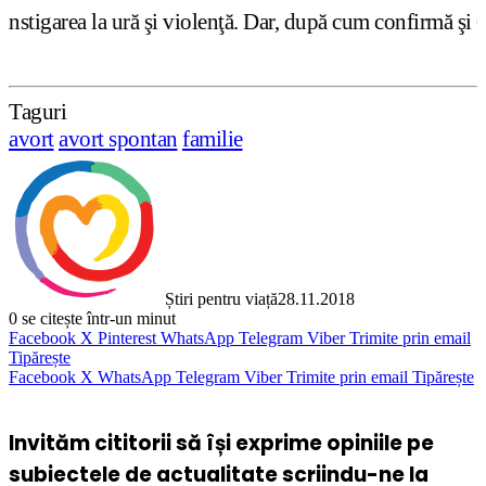
ă şi violenţă. Dar, după cum confirmă şi CEDO în cazul Ha
Taguri
avort
avort spontan
familie
Știri pentru viață
28.11.2018
0
se citește într-un minut
Facebook
X
Pinterest
WhatsApp
Telegram
Viber
Trimite prin email
Tipărește
Facebook
X
WhatsApp
Telegram
Viber
Trimite prin email
Tipărește
Invităm cititorii să își exprime opiniile pe
subiectele de actualitate scriindu-ne la