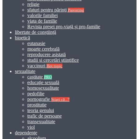
religie
sfaturi pentru părinţi
Parenting
valorile familiei
viaţa de familie
Revista presei pro-viață și pro-familie
libertate de conștiință
bioetică
eutanasie
moarte cerebrală
reproducere asistată
studii şi cercetări ştiinţifice
vaccinuri
Hot topic
sexualitate
castitate
PRO
educaţie sexuală
homosexualitate
pedofilie
pornografie
Știați că...?
prostitutie
teoria genului
trafic de persoane
transexualitate
viol
dependenţe
alcoolism