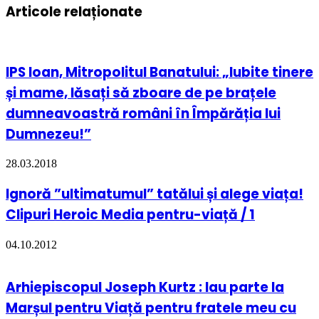
Articole relaționate
IPS Ioan, Mitropolitul Banatului: „Iubite tinere
și mame, lăsați să zboare de pe brațele
dumneavoastră români în Împărăția lui
Dumnezeu!”
28.03.2018
Ignoră ”ultimatumul” tatălui și alege viața!
Clipuri Heroic Media pentru-viață / 1
04.10.2012
Arhiepiscopul Joseph Kurtz : Iau parte la
Marșul pentru Viață pentru fratele meu cu