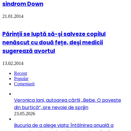
sindrom Down
21.01.2014
Părinții se luptă să-și salveze copilul
nenăscut cu două fețe, deși medicii
sugerează avortul
13.02.2014
Recent
Popular
Comentarii
Veronica Iani, autoarea cărții „Bebe. O poveste
din burtică”, are nevoie de sprijin
23.05.2026
Bucuria de a alege viața: Întâlnirea anuală a