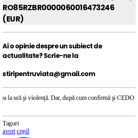
RO85RZBR0000060016473246
(EUR)
Ai o opinie despre un subiect de
actualitate? Scrie-ne la
stiripentruviata@gmail.com
nţă. Dar, după cum confirmă şi CEDO în cazul Handyside vs
Taguri
avort
copil