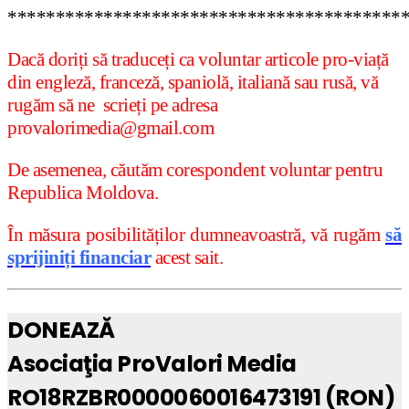
*****************************************
Dacă doriți să traduceți ca voluntar articole pro-viață
din engleză, franceză, spaniolă, italiană sau rusă, vă
rugăm să ne scrieți pe adresa
provalorimedia@gmail.com
De asemenea, căutăm corespondent voluntar pentru
Republica Moldova.
În măsura posibilităților dumneavoastră, vă rugăm
să
sprijiniți financiar
acest sait.
DONEAZĂ
Asociaţia ProValori Media
RO18RZBR0000060016473191 (RON)