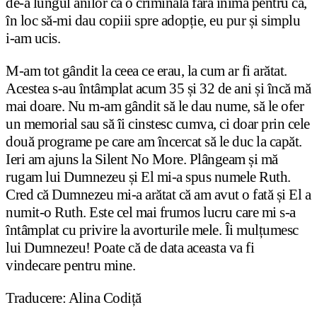
de-a lungul anilor ca o criminală fără inimă pentru că,
în loc să-mi dau copiii spre adopție, eu pur și simplu
i-am ucis.
M-am tot gândit la ceea ce erau, la cum ar fi arătat.
Acestea s-au întâmplat acum 35 și 32 de ani și încă mă
mai doare. Nu m-am gândit să le dau nume, să le ofer
un memorial sau să îi cinstesc cumva, ci doar prin cele
două programe pe care am încercat să le duc la capăt.
Ieri am ajuns la Silent No More. Plângeam și mă
rugam lui Dumnezeu și El mi-a spus numele Ruth.
Cred că Dumnezeu mi-a arătat că am avut o fată și El a
numit-o Ruth. Este cel mai frumos lucru care mi s-a
întâmplat cu privire la avorturile mele. Îi mulțumesc
lui Dumnezeu! Poate că de data aceasta va fi
vindecare pentru mine.
Traducere: Alina Codiță