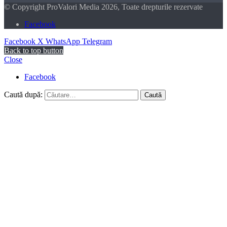
© Copyright ProValori Media 2026, Toate drepturile rezervate
Facebook
Facebook
X
WhatsApp
Telegram
Back to top button
Close
Facebook
Caută după: