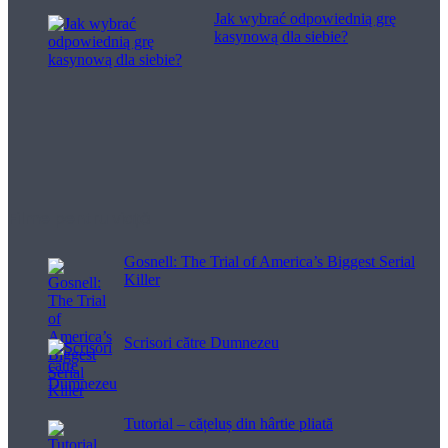
Jak wybrać odpowiednią grę
kasynową dla siebie?
Filme pentru viață
Gosnell: The Trial of America’s Biggest Serial
Killer
Scrisori către Dumnezeu
Tutorial – cățeluș din hârtie pliată