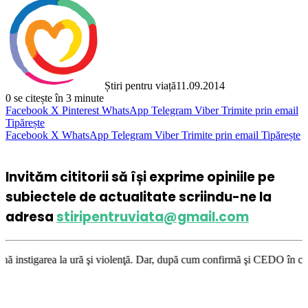
Știri pentru viață
11.09.2014
0
se citește în 3 minute
Facebook
X
Pinterest
WhatsApp
Telegram
Viber
Trimite prin email
Tipărește
Facebook
X
WhatsApp
Telegram
Viber
Trimite prin email
Tipărește
Invităm cititorii să își exprime opiniile pe
subiectele de actualitate scriindu-ne la
adresa
stiripentruviata@gmail.com
ră şi violenţă. Dar, după cum confirmă şi CEDO în cazul Handyside vs. UK