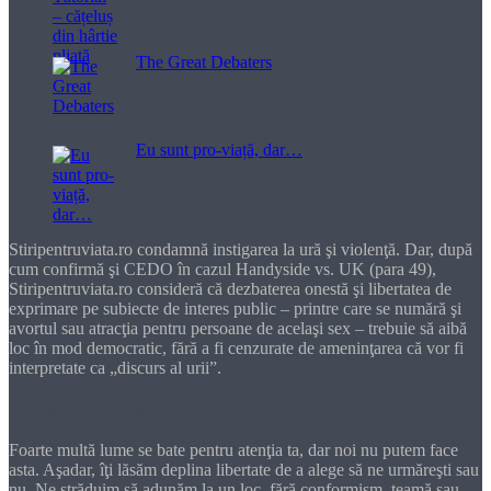
The Great Debaters
Eu sunt pro-viață, dar…
Stiripentruviata.ro condamnă instigarea la ură şi violenţă. Dar, după
cum confirmă şi CEDO în cazul Handyside vs. UK (para 49),
Stiripentruviata.ro consideră că dezbaterea onestă şi libertatea de
exprimare pe subiecte de interes public – printre care se numără şi
avortul sau atracţia pentru persoane de acelaşi sex – trebuie să aibă
loc în mod democratic, fără a fi cenzurate de ameninţarea că vor fi
interpretate ca „discurs al urii”.
Dragă cititorule
Foarte multă lume se bate pentru atenţia ta, dar noi nu putem face
asta. Aşadar, îţi lăsăm deplina libertate de a alege să ne urmăreşti sau
nu. Ne străduim să adunăm la un loc, fără conformism, teamă sau