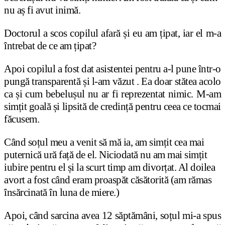
nu aș fi avut inimă.
Doctorul a scos copilul afară și eu am țipat, iar el m-a
întrebat de ce am țipat?
Apoi copilul a fost dat asistentei pentru a-l pune într-o
pungă transparentă și l-am văzut . Ea doar stătea acolo
ca și cum bebelușul nu ar fi reprezentat nimic. M-am
simțit goală și lipsită de credință pentru ceea ce tocmai
făcusem.
Când soțul meu a venit să mă ia, am simțit cea mai
puternică ură față de el. Niciodată nu am mai simțit
iubire pentru el și la scurt timp am divorțat. Al doilea
avort a fost când eram proaspăt căsătorită (am rămas
însărcinată în luna de miere.)
Apoi, când sarcina avea 12 săptămâni, soțul mi-a spus