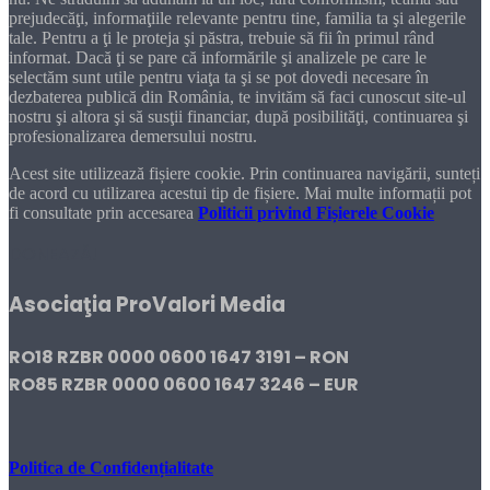
prejudecăţi, informaţiile relevante pentru tine, familia ta şi alegerile
tale. Pentru a ţi le proteja şi păstra, trebuie să fii în primul rând
informat. Dacă ţi se pare că informările şi analizele pe care le
selectăm sunt utile pentru viaţa ta şi se pot dovedi necesare în
dezbaterea publică din România, te invităm să faci cunoscut site-ul
nostru şi altora şi să susţii financiar, după posibilităţi, continuarea şi
profesionalizarea demersului nostru.
Acest site utilizează fișiere cookie. Prin continuarea navigării, sunteți
de acord cu utilizarea acestui tip de fișiere. Mai multe informații pot
fi consultate prin accesarea
Politicii privind Fișierele Cookie
DONEAZĂ!
Asociaţia ProValori Media
RO18 RZBR 0000 0600 1647 3191 – RON
RO85 RZBR 0000 0600 1647 3246 – EUR
Politica de Confidențialitate