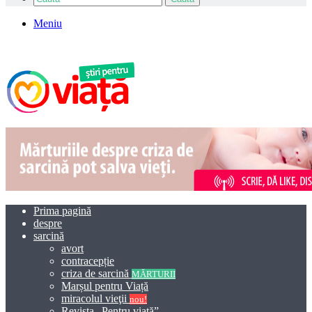
Meniu
Prima pagină
despre
sarcină
avort
contracepție
criza de sarcină
MĂRTURII
Marșul pentru Viață
miracolul vieţii
nou!
Revista „Pentru viață”