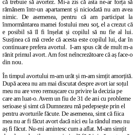
că trebuie să avortez. Mi-a zis că asta ne-ar forța să
rămânem într-un apartament și niciodată nu am avea
nimic. De asemenea, pentru că am participat la
înmormântarea mamei fostului meu soț, el a crezut că
e posibil să îl fi înșelat și copilul să nu fie al lui.
Susținea că mă crede că acesta este copilul lui, dar în
continuare prefera avortul. I-am spus cât de mult m-a
rănit primul avort. Am fost neîncrezătoare că aș face-o
din nou.
În timpul avortului m-am urât și m-am simțit amorțită.
După aceea nu am mai discutat despre avort iar soțul
meu nu are vreo remușcare cu privire la decizia pe
care am luat-o. Avem un fiu de 31 de ani cu probleme
serioase și simt că Dumnezeu mă pedepsește prin el
pentru avorturile făcute. De asemenea, simt că fiica
mea nu ar fi făcut avort dacă nici eu la rândul meu nu
aș fi făcut. Nu-mi amintesc cum a aflat. M-am simțit