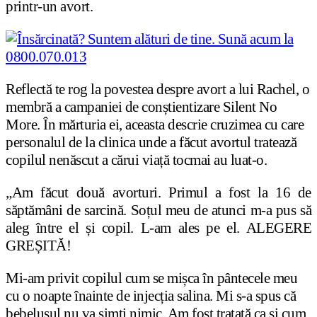
printr-un avort.
Reflectă te rog la povestea despre avort a lui Rachel, o
membră a campaniei de conștientizare Silent No
More. În mărturia ei, aceasta descrie cruzimea cu care
personalul de la clinica unde a făcut avortul tratează
copilul nenăscut a cărui viață tocmai au luat-o.
„Am făcut două avorturi. Primul a fost la 16 de
săptămâni de sarcină. Soțul meu de atunci m-a pus să
aleg între el și copil. L-am ales pe el. ALEGERE
GREȘITĂ!
Mi-am privit copilul cum se mișca în pântecele meu
cu o noapte înainte de injecția salina. Mi s-a spus că
bebelușul nu va simți nimic. Am fost tratată ca și cum