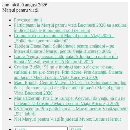
duminică, 9 august 2026
Marșul pentru viață
Povestea inimii
Participanții la Marșul pentru viață București 2026 au ascultat
în direct bătăile inimii unui copil nenăscut
Comunicat post-eveniment Marșul pentru Viață 2026 –
„Solidaritate pentru amândoi”
Teodora Diana Paul: Solidaritatea pentru amândoi – pe
înțelesul tuturor / Marșul pentru Viață București 2026
Larisa Negru, persoană adoptată: Adopția – o naștere din
inimă / Marșul pentru Viață București 2026
Cristian Budău: Să nu o împingi spre o alegere pe care
sufletul ei nu și-o dorește. Prin tăcere. Prin distanță. Eu asta
am făcut / Marșul pentru Viață București 2026
Mara Epuraș, Centrul Maternal Sf. Elena: Schimbarea nu ține
de cât de mare ești, ci de cât de mult îți pasă / Marșul pentru
Viață București 2026
Maria Czernin, Pro-Life Europe: Adevărul dă viață. Să nu ne
fie teamă să-l rostim / Marșul pentru Viață București 2026
PS Vincențiu: Prin participarea la Marșul pentru Viață spunem
„Da” iubirii
Noi Marșuri pentru Viață în județul Mureș: Luduș și Iernut
Caută