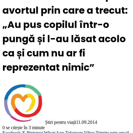
avortul prin care a trecut:
„Au pus copilul într-o
pungă și l-au lăsat acolo
ca și cum nu ar fi
reprezentat nimic”
Știri pentru viață
11.09.2014
0
se citește în 3 minute
Facebook
X
Pinterest
WhatsApp
Telegram
Viber
Trimite prin email