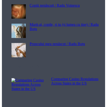
Copiii nenăscuți / Radu Voinescu
Murit-ai, copile, și tu (și lumea cu tine) / Radu
Buțu
Pruncului meu nenăscut / Radu Buțu
Melodii pentru viață
Comparing Casino Regulations
Across States in the US