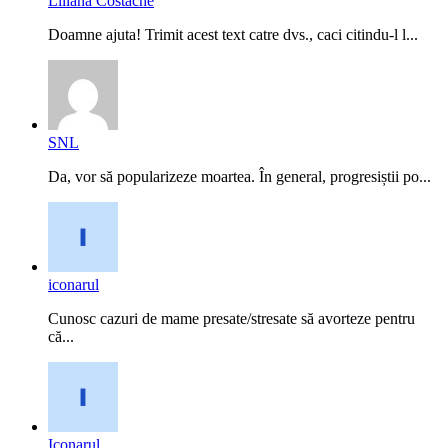
Liliana Costache
Doamne ajuta! Trimit acest text catre dvs., caci citindu-l l...
SNL
Da, vor să popularizeze moartea. În general, progresiștii po...
iconarul
Cunosc cazuri de mame presate/stresate să avorteze pentru
că...
Iconarul