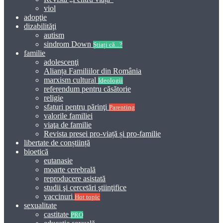
viol
adopţie
dizabilităţi
autism
sindrom Down
Știați că...?
familie
adolescenţi
Alianța Familiilor din România
marxism cultural
Ideologii
referendum pentru căsătorie
religie
sfaturi pentru părinţi
Parenting
valorile familiei
viaţa de familie
Revista presei pro-viață și pro-familie
libertate de conștiință
bioetică
eutanasie
moarte cerebrală
reproducere asistată
studii şi cercetări ştiinţifice
vaccinuri
Hot topic
sexualitate
castitate
PRO