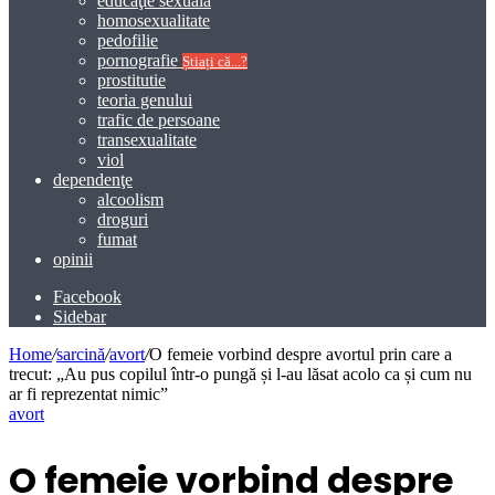
educaţie sexuală
homosexualitate
pedofilie
pornografie
Știați că...?
prostitutie
teoria genului
trafic de persoane
transexualitate
viol
dependenţe
alcoolism
droguri
fumat
opinii
Facebook
Sidebar
Home
/
sarcină
/
avort
/
O femeie vorbind despre avortul prin care a
trecut: „Au pus copilul într-o pungă și l-au lăsat acolo ca și cum nu
ar fi reprezentat nimic”
avort
O femeie vorbind despre