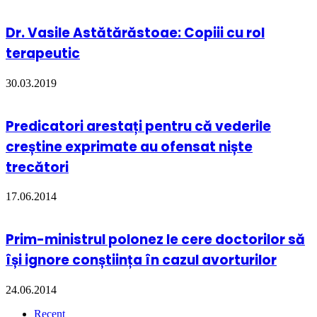
Dr. Vasile Astătărăstoae: Copiii cu rol
terapeutic
30.03.2019
Predicatori arestați pentru că vederile
creștine exprimate au ofensat niște
trecători
17.06.2014
Prim-ministrul polonez le cere doctorilor să
își ignore conștiința în cazul avorturilor
24.06.2014
Recent