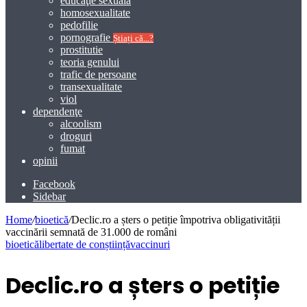
educaţie sexuală
homosexualitate
pedofilie
pornografie
Știați că...?
prostitutie
teoria genului
trafic de persoane
transexualitate
viol
dependenţe
alcoolism
droguri
fumat
opinii
Facebook
Sidebar
Home
/
bioetică
/
Declic.ro a șters o petiție împotriva obligativității
vaccinării semnată de 31.000 de români
bioetică
libertate de conștiință
vaccinuri
Declic.ro a șters o petiție