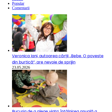
Popular
Comentarii
Veronica Iani, autoarea cărții „Bebe. O poveste
din burtică”, are nevoie de sprijin
23.05.2026
Bucuria de a alege viața: Întâlnirea anuală a