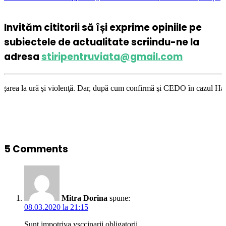
Invităm cititorii să își exprime opiniile pe
subiectele de actualitate scriindu-ne la
adresa
stiripentruviata@gmail.com
lenţă. Dar, după cum confirmă şi CEDO în cazul Handyside vs. UK (para 49
5 Comments
Mitra Dorina
spune:
08.03.2020 la 21:15
Sunt impotriva vsccinarii obligatorii