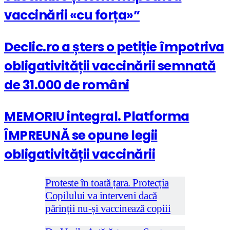
vaccinării «cu forța»”
Declic.ro a șters o petiție împotriva
obligativității vaccinării semnată
de 31.000 de români
MEMORIU integral. Platforma
ÎMPREUNĂ se opune legii
obligativității vaccinării
Proteste în toată țara. Protecția
Copilului va interveni dacă
părinții nu-și vaccinează copiii