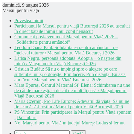
duminică, 9 august 2026
Marșul pentru viață
Povestea inimii
Participanții la Marșul pentru viață București 2026 au ascultat
în direct bătăile inimii unui copil nenăscut
Comunicat post-eveniment Marșul pentru Viață 2026 –
„Solidaritate pentru amândoi”
Teodora Diana Paul: Solidaritatea pentru amândoi – pe
înțelesul tuturor / Marșul pentru Viață București 2026
Larisa Negru, persoană adoptată: Adopția – o naștere din
inimă / Marșul pentru Viață București 2026
Cristian Budău: Să nu o împingi spre o alegere pe care
sufletul ei nu și-o dorește. Prin tăcere. Prin distanță. Eu asta
am făcut / Marșul pentru Viață București 2026
Mara Epuraș, Centrul Maternal Sf. Elena: Schimbarea nu ține
de cât de mare ești, ci de cât de mult îți pasă / Marșul pentru
Viață București 2026
Maria Czernin, Pro-Life Europe: Adevărul dă viață. Să nu ne
fie teamă să-l rostim / Marșul pentru Viață București 2026
PS Vincențiu: Prin participarea la Marșul pentru Viață spunem
„Da” iubirii
Noi Marșuri pentru Viață în județul Mureș: Luduș și Iernut
Caută