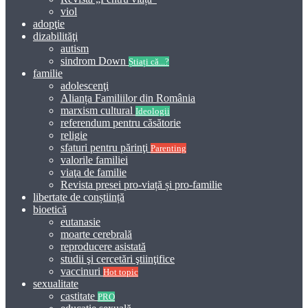
viol
adopţie
dizabilităţi
autism
sindrom Down
Știați că...?
familie
adolescenţi
Alianța Familiilor din România
marxism cultural
Ideologii
referendum pentru căsătorie
religie
sfaturi pentru părinţi
Parenting
valorile familiei
viaţa de familie
Revista presei pro-viață și pro-familie
libertate de conștiință
bioetică
eutanasie
moarte cerebrală
reproducere asistată
studii şi cercetări ştiinţifice
vaccinuri
Hot topic
sexualitate
castitate
PRO