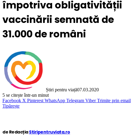
împotriva obligativității
vaccinării semnată de
31.000 de români
Știri pentru viață
07.03.2020
5
se citește într-un minut
Facebook
X
Pinterest
WhatsApp
Telegram
Viber
Trimite prin email
Tipărește
de Redacția
Stiripentruviata.ro