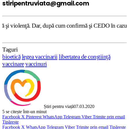
stiripentruviata@gmail.com
 după cum confirmă şi CEDO în cazul Handyside vs. UK (par
Taguri
bioetică
legea vaccinarii
libertatea de conştiinţă
vaccinare
vaccinuri
Știri pentru viață
07.03.2020
5
se citește într-un minut
Facebook
X
Pinterest
WhatsApp
Telegram
Viber
Trimite prin email
Tipărește
Facebook
X
WhatsApp
Telegram
Viber
Trimite prin email
Tipărește