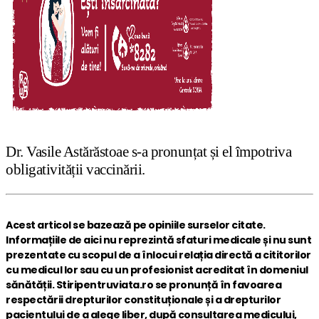
Dr. Vasile Astărăstoae s-a pronunțat și el împotriva
obligativității vaccinării.
Acest articol se bazează pe opiniile surselor citate.
Informațiile de aici nu reprezintă sfaturi medicale și nu sunt
prezentate cu scopul de a înlocui relația directă a cititorilor
cu medicul lor sau cu un profesionist acreditat în domeniul
sănătății. Stiripentruviata.ro se pronunță în favoarea
respectării drepturilor constituționale și a drepturilor
pacientului de a alege liber, după consultarea medicului,