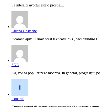
Sa interzici avortul este o prostie....
Liliana Costache
Doamne ajuta! Trimit acest text catre dvs., caci citindu-l l...
SNL
Da, vor să popularizeze moartea. În general, progresiștii po...
iconarul
Cunosc cazuri de mame presate/stresate să avorteze pentru