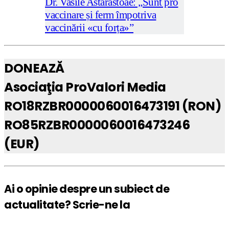
Dr. Vasile Astărăstoae: „Sunt pro
vaccinare și ferm împotriva
vaccinării «cu forța»”
DONEAZĂ
Asociaţia ProValori Media
RO18RZBR0000060016473191 (RON)
RO85RZBR0000060016473246
(EUR)
Ai o opinie despre un subiect de
actualitate? Scrie-ne la