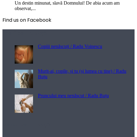
Un destin minunat, slavă Domnului! De abia acum am
observat,...
Find us on Facebook
Poezii pentru viață
Copiii nenăscuți / Radu Voinescu
Murit-ai, copile, și tu (și lumea cu tine) / Radu
Buțu
Pruncului meu nenăscut / Radu Buțu
Melodii pentru viață