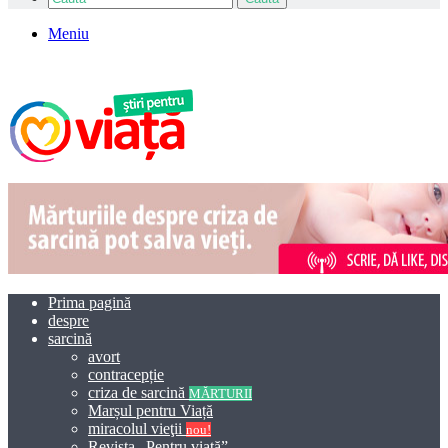
Meniu
Prima pagină
despre
sarcină
avort
contracepție
criza de sarcină
MĂRTURII
Marșul pentru Viață
miracolul vieţii
nou!
Revista „Pentru viață”