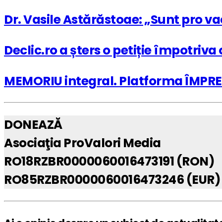
Dr. Vasile Astărăstoae: „Sunt pro va
Declic.ro a șters o petiție împotriva
MEMORIU integral. Platforma ÎMPREUN
DONEAZĂ
Asociaţia ProValori Media
RO18RZBR0000060016473191 (RON)
RO85RZBR0000060016473246 (EUR)