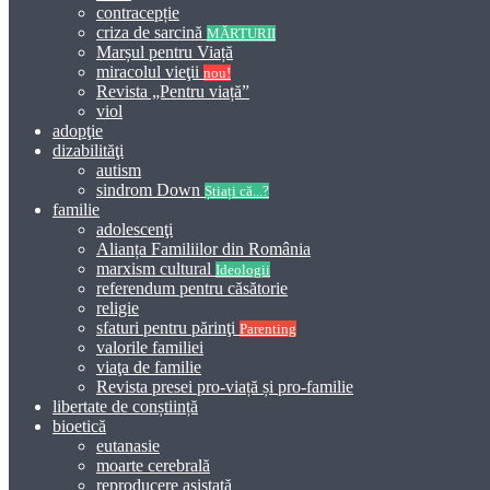
contracepție
criza de sarcină
MĂRTURII
Marșul pentru Viață
miracolul vieţii
nou!
Revista „Pentru viață”
viol
adopţie
dizabilităţi
autism
sindrom Down
Știați că...?
familie
adolescenţi
Alianța Familiilor din România
marxism cultural
Ideologii
referendum pentru căsătorie
religie
sfaturi pentru părinţi
Parenting
valorile familiei
viaţa de familie
Revista presei pro-viață și pro-familie
libertate de conștiință
bioetică
eutanasie
moarte cerebrală
reproducere asistată