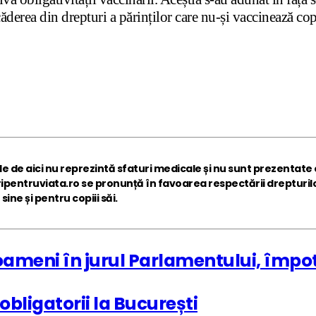
ăderea din drepturi a părinților care nu-și vaccinează cop
le de aici nu reprezintă sfaturi medicale și nu sunt prezentate c
ripentruviata.ro se pronunță în favoarea respectării drepturilor
ne și pentru copiii săi.
eni în jurul Parlamentului, împotriv
obligatorii la București