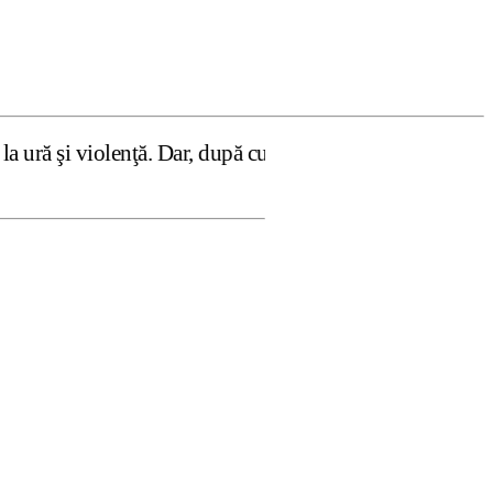
ţă. Dar, după cum confirmă şi CEDO în cazul Handyside vs.