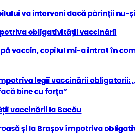
ilului va interveni dacă părinții nu-ș
triva obligativității vaccinării
upă vaccin, copilul mi-a intrat în co
mpotriva legii vaccinării obligatorii:
acă bine cu forța”
ții vaccinării la Bacău
asă și la Brașov împotriva obligativi