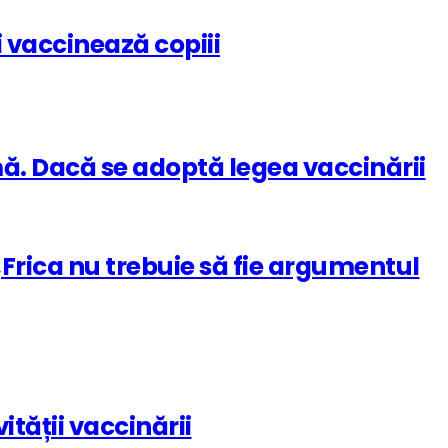
i vaccinează copiii
mă. Dacă se adoptă legea vaccinării
 „Frica nu trebuie să fie argumentul
tății vaccinării