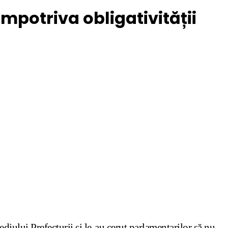
mpotriva obligativității
ediului Prefecturii și le-au cerut parlamentarilor să nu