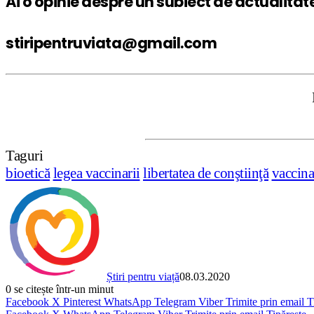
Ai o opinie despre un subiect de actualitat
stiripentruviata@gmail.com
DISCLAIMER
Taguri
bioetică
legea vaccinarii
libertatea de conştiinţă
vaccina
Știri pentru viață
08.03.2020
0
se citește într-un minut
Facebook
X
Pinterest
WhatsApp
Telegram
Viber
Trimite prin email
T