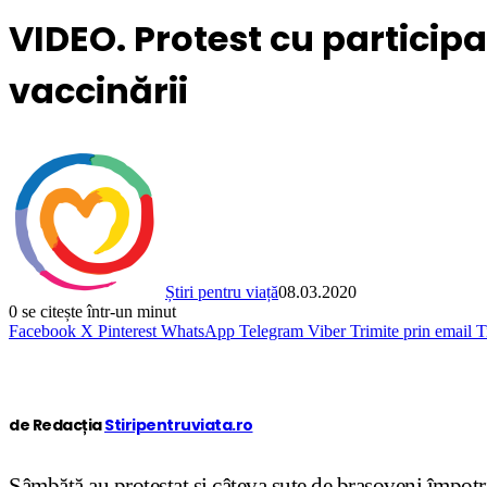
VIDEO. Protest cu particip
vaccinării
Știri pentru viață
08.03.2020
0
se citește într-un minut
Facebook
X
Pinterest
WhatsApp
Telegram
Viber
Trimite prin email
T
de Redacția
Stiripentruviata.ro
Sâmbătă au protestat și câteva sute de brașoveni împotriv