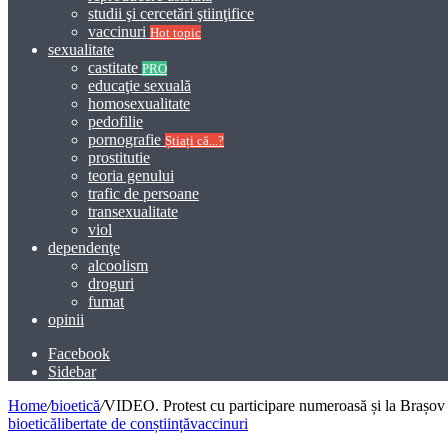
studii şi cercetări ştiinţifice
vaccinuri
Hot topic
sexualitate
castitate
PRO
educaţie sexuală
homosexualitate
pedofilie
pornografie
Știați că...?
prostitutie
teoria genului
trafic de persoane
transexualitate
viol
dependenţe
alcoolism
droguri
fumat
opinii
Facebook
Sidebar
Home
/
bioetică
/
VIDEO. Protest cu participare numeroasă și la Brașov îm
bioetică
libertate de conștiință
vaccinuri