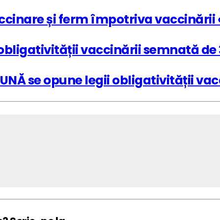
ccinare și ferm împotriva vaccinării 
 obligativității vaccinării semnată d
Ă se opune legii obligativității vacc