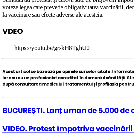
voteze legea care prevede obligativitatea vaccinării, dec
la vaccinare sau efecte adverse ale acesteia.
VDEO
https://youtu.be/grskH8TghU0
Acest articol se bazează pe opiniile surselor citate. Informații
lor sau cu un profesionist acreditat în domeniul sănătății. Sti
după consultarea medicului, tratamentul și profilaxia pentru si
BUCUREȘTI. Lanț uman de 5.000 de oam
VIDEO. Protest împotriva vaccinării 