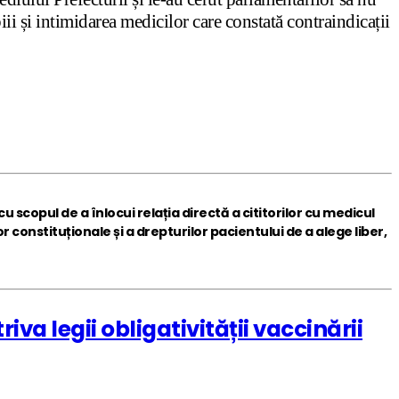
iii și intimidarea medicilor care constată contraindicații
u scopul de a înlocui relația directă a cititorilor cu medicul
 constituționale și a drepturilor pacientului de a alege liber,
a legii obligativității vaccinării