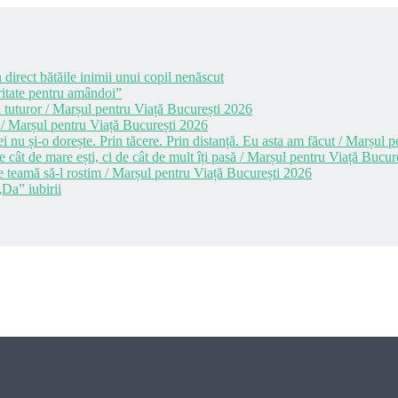
 direct bătăile inimii unui copil nenăscut
itate pentru amândoi”
 tuturor / Marșul pentru Viață București 2026
 / Marșul pentru Viață București 2026
i nu și-o dorește. Prin tăcere. Prin distanță. Eu asta am făcut / Marșul
cât de mare ești, ci de cât de mult îți pasă / Marșul pentru Viață Bucur
e teamă să-l rostim / Marșul pentru Viață București 2026
Da” iubirii