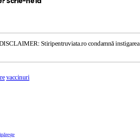
e? Scrie-ne la
: Stiripentruviata.ro condamnă instigarea la ură şi violen
re
vaccinuri
ipărește