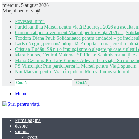
miercuri, 5 august 2026
Marșul pentru viață
Povestea inimii
Participanții la Marșul pentru viață București 2026 au ascultat în
Comunicat post-eveniment Marșul pentru Viață 2026 – „Solidar
Teodora Diana Paul: Solidaritatea pentru amândoi – pe înțelesul
Larisa Negru, persoană adoptată: Adopția – o naștere din inimă
Cristian Budău: Să nu o împingi spre o alegere pe care sufletul e
Mara Epuraș, Centrul Maternal Sf. Elena: Schimbarea nu ține de 
Maria Czernin, Pro-Life Europe: Adevărul dă viață. Să nu ne fi
PS Vincențiu: Prin participarea la Marșul pentru Viață spunem „
Noi Marșuri pentru Viață în județul Mureș: Luduș și Iernut
Caută
Meniu
Prima pagină
despre
sarcină
avort