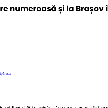
are numeroasă și la Brașov î
ipărește
a obligativității vaccinării. Aceștia s-au adunat în fața s