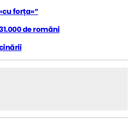
«cu forța»”
e 31.000 de români
inării