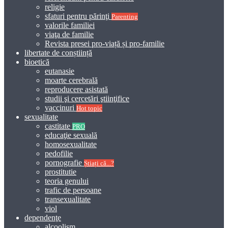
religie
sfaturi pentru părinţi
Parenting
valorile familiei
viaţa de familie
Revista presei pro-viață și pro-familie
libertate de conștiință
bioetică
eutanasie
moarte cerebrală
reproducere asistată
studii şi cercetări ştiinţifice
vaccinuri
Hot topic
sexualitate
castitate
PRO
educaţie sexuală
homosexualitate
pedofilie
pornografie
Știați că...?
prostitutie
teoria genului
trafic de persoane
transexualitate
viol
dependenţe
alcoolism