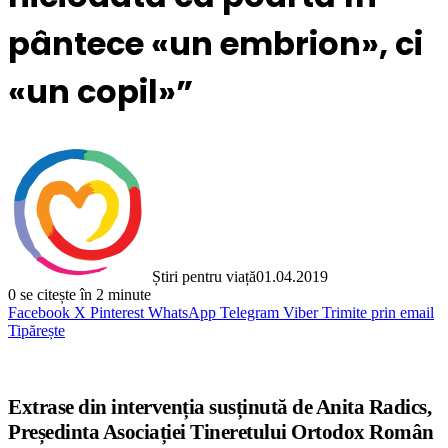
pântece «un embrion», ci
«un copil»”
Știri pentru viață
01.04.2019
0
se citește în 2 minute
Facebook
X
Pinterest
WhatsApp
Telegram
Viber
Trimite prin email
Tipărește
Extrase din intervenția susținută de Anita Radics,
Președinta Asociației Tineretului Ortodox Român