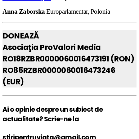
Anna Zaborska
Europarlamentar, Polonia
DONEAZĂ
Asociaţia ProValori Media
RO18RZBR0000060016473191 (RON)
RO85RZBR0000060016473246
(EUR)
Ai o opinie despre un subiect de
actualitate? Scrie-ne la
stiripentruviata@gmail.com