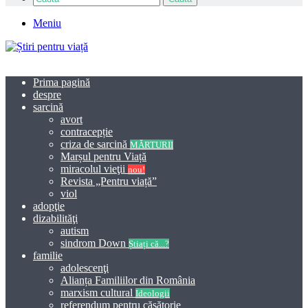
Meniu
Prima pagină
despre
sarcină
avort
contracepție
criza de sarcină
MĂRTURII
Marșul pentru Viață
miracolul vieţii
nou!
Revista „Pentru viață”
viol
adopţie
dizabilităţi
autism
sindrom Down
Știați că...?
familie
adolescenţi
Alianța Familiilor din România
marxism cultural
Ideologii
referendum pentru căsătorie