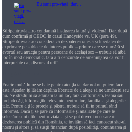
Eu sunt pro-viață, dar…
Stiripentruviata.ro condamnă instigarea la ură şi violenţă. Dar, după
cum confirmă şi CEDO în cazul Handyside vs. UK (para 49),
Stiripentruviata.ro consideră că dezbaterea onestă şi libertatea de
exprimare pe subiecte de interes public – printre care se numără şi
avortul sau atracţia pentru persoane de acelaşi sex – trebuie să aibă
loc în mod democratic, fără a fi cenzurate de ameninţarea că vor fi
interpretate ca „discurs al urii”.
Dragă cititorule
Foarte multă lume se bate pentru atenţia ta, dar noi nu putem face
asta. Aşadar, îţi lăsăm deplina libertate de a alege să ne urmăreşti sau
nu. Ne străduim să adunăm la un loc, fără conformism, teamă sau
prejudecăţi, informaţiile relevante pentru tine, familia ta şi alegerile
tale. Pentru a ţi le proteja şi păstra, trebuie să fii în primul rând
informat. Dacă ţi se pare că informările şi analizele pe care le
selectăm sunt utile pentru viaţa ta şi se pot dovedi necesare în
dezbaterea publică din România, te invităm să faci cunoscut site-ul
nostru şi altora şi să susţii financiar, după posibilităţi, continuarea şi