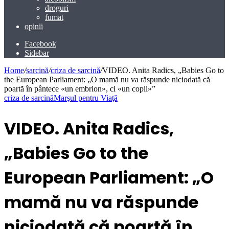
droguri
fumat
opinii
Facebook
Sidebar
Home
/
sarcină
/
criza de sarcină
/
VIDEO. Anita Radics, „Babies Go to
the European Parliament: „O mamă nu va răspunde niciodată că
poartă în pântece «un embrion», ci «un copil»”
criza de sarcină
Marşul pentru Viaţă
VIDEO. Anita Radics,
„Babies Go to the
European Parliament: „O
mamă nu va răspunde
niciodată că poartă în