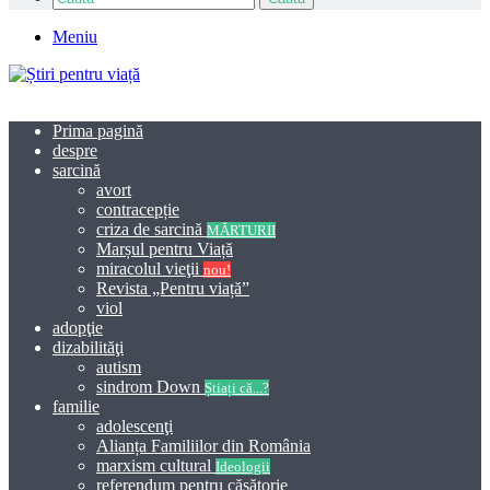
Meniu
Prima pagină
despre
sarcină
avort
contracepție
criza de sarcină
MĂRTURII
Marșul pentru Viață
miracolul vieţii
nou!
Revista „Pentru viață”
viol
adopţie
dizabilităţi
autism
sindrom Down
Știați că...?
familie
adolescenţi
Alianța Familiilor din România
marxism cultural
Ideologii
referendum pentru căsătorie