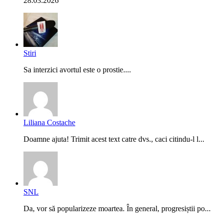
28.03.2026
Stiri
Sa interzici avortul este o prostie....
Liliana Costache
Doamne ajuta! Trimit acest text catre dvs., caci citindu-l l...
SNL
Da, vor să popularizeze moartea. În general, progresiștii po...