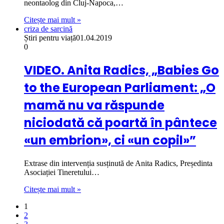
neontaolog din Cluj-Napoca,…
Citește mai mult »
criza de sarcină
Știri pentru viață
01.04.2019
0
VIDEO. Anita Radics, „Babies Go
to the European Parliament: „O
mamă nu va răspunde
niciodată că poartă în pântece
«un embrion», ci «un copil»”
Extrase din intervenția susținută de Anita Radics, Președinta
Asociației Tineretului…
Citește mai mult »
1
2