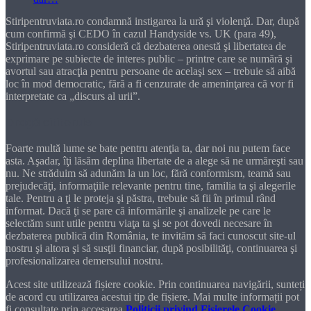
Stiripentruviata.ro condamnă instigarea la ură şi violenţă. Dar, după
cum confirmă şi CEDO în cazul Handyside vs. UK (para 49),
Stiripentruviata.ro consideră că dezbaterea onestă şi libertatea de
exprimare pe subiecte de interes public – printre care se numără şi
avortul sau atracţia pentru persoane de acelaşi sex – trebuie să aibă
loc în mod democratic, fără a fi cenzurate de ameninţarea că vor fi
interpretate ca „discurs al urii”.
Dragă cititorule
Foarte multă lume se bate pentru atenţia ta, dar noi nu putem face
asta. Aşadar, îţi lăsăm deplina libertate de a alege să ne urmăreşti sau
nu. Ne străduim să adunăm la un loc, fără conformism, teamă sau
prejudecăţi, informaţiile relevante pentru tine, familia ta şi alegerile
tale. Pentru a ţi le proteja şi păstra, trebuie să fii în primul rând
informat. Dacă ţi se pare că informările şi analizele pe care le
selectăm sunt utile pentru viaţa ta şi se pot dovedi necesare în
dezbaterea publică din România, te invităm să faci cunoscut site-ul
nostru şi altora şi să susţii financiar, după posibilităţi, continuarea şi
profesionalizarea demersului nostru.
Acest site utilizează fișiere cookie. Prin continuarea navigării, sunteți
de acord cu utilizarea acestui tip de fișiere. Mai multe informații pot
fi consultate prin accesarea
Politicii privind Fișierele Cookie