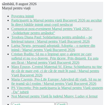
sâmbătă, 8 august 2026
Marșul pentru viață
Povestea inimii
Participanții la Marșul pentru viață București 2026 au ascultat
în direct bătăile inimii unui copil nenăscut
Comunicat post-eveniment Marșul pentru Viață 2026 –
„Solidaritate pentru amândoi”
Teodora Diana Paul: Solidaritatea pentru amândoi – pe
înțelesul tuturor / Marșul pentru Viață București 2026
Larisa Negru, persoană adoptată: Adopția – o naștere din
inimă / Marșul pentru Viață București 2026
Cristian Budău: Să nu o împingi spre o alegere pe care
sufletul ei nu și-o dorește. Prin tăcere. Prin distanță. Eu asta
am făcut / Marșul pentru Viață București 2026
Mara Epuraș, Centrul Maternal Sf. Elena: Schimbarea nu ține
de cât de mare ești, ci de cât de mult îți pasă / Marșul pentru
Viață București 2026
Maria Czernin, Pro-Life Europe: Adevărul dă viață. Să nu ne
fie teamă să-l rostim / Marșul pentru Viață București 2026
PS Vincențiu: Prin participarea la Marșul pentru Viață spunem
„Da” iubirii
Noi Marșuri pentru Viață în județul Mureș: Luduș și Iernut
Caută