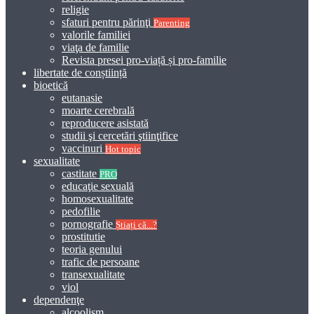
religie
sfaturi pentru părinţi
Parenting
valorile familiei
viaţa de familie
Revista presei pro-viață și pro-familie
libertate de conștiință
bioetică
eutanasie
moarte cerebrală
reproducere asistată
studii şi cercetări ştiinţifice
vaccinuri
Hot topic
sexualitate
castitate
PRO
educaţie sexuală
homosexualitate
pedofilie
pornografie
Știați că...?
prostitutie
teoria genului
trafic de persoane
transexualitate
viol
dependenţe
alcoolism