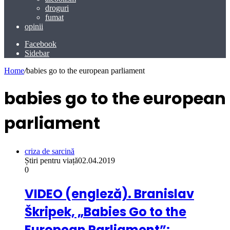
droguri
fumat
opinii
Facebook
Sidebar
Home
/
babies go to the european parliament
babies go to the european
parliament
criza de sarcină
Știri pentru viață
02.04.2019
0
VIDEO (engleză). Branislav
Škripek, „Babies Go to the
European Parliament”: