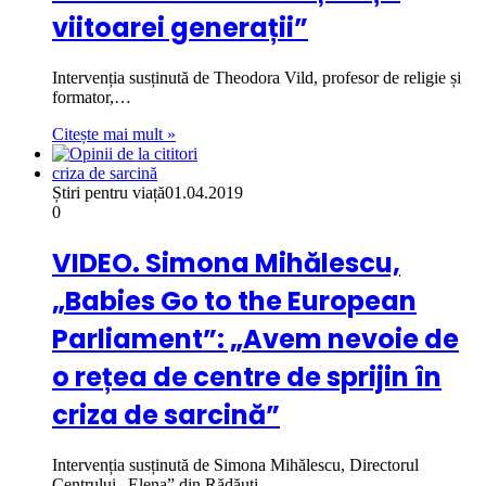
viitoarei generații”
Intervenția susținută de Theodora Vild, profesor de religie și
formator,…
Citește mai mult »
criza de sarcină
Știri pentru viață
01.04.2019
0
VIDEO. Simona Mihălescu,
„Babies Go to the European
Parliament”: „Avem nevoie de
o rețea de centre de sprijin în
criza de sarcină”
Intervenția susținută de Simona Mihălescu, Directorul
Centrului „Elena” din Rădăuți,…