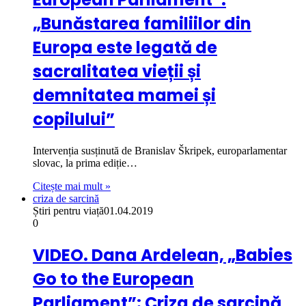
„Bunăstarea familiilor din
Europa este legată de
sacralitatea vieții și
demnitatea mamei și
copilului”
Intervenția susținută de Branislav Škripek, europarlamentar
slovac, la prima ediție…
Citește mai mult »
criza de sarcină
Știri pentru viață
01.04.2019
0
VIDEO. Dana Ardelean, „Babies
Go to the European
Parliament”: Criza de sarcină