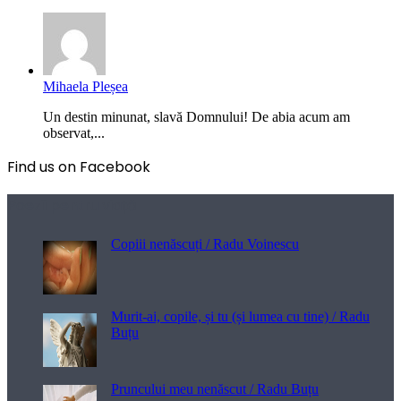
Mihaela Pleșea
Un destin minunat, slavă Domnului! De abia acum am
observat,...
Find us on Facebook
Poezii pentru viață
Copiii nenăscuți / Radu Voinescu
Murit-ai, copile, și tu (și lumea cu tine) / Radu
Buțu
Pruncului meu nenăscut / Radu Buțu