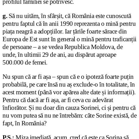
profilul familiei se potrivesc.
g.
Să nu uităm, în sfârșit, că România este cunoscută
pentru faptul că în anii 1990 reprezenta o mină pentru
piața neagră a adopțiilor. Iar țările foarte sărace din
Europa de Est sunt în general o mină pentru traficanții
de persoane – a se vedea Republica Moldova, de
unde, în ultimii 29 de ani, au dispărut aproape
500.000 de femei.
Nu spun că ar fi așa – spun că e o ipoteză foarte puțin
probabilă, pe care însă nu aș exclude-o în totalitate, în
acest moment (până vor apărea alte date și informații).
Pentru că dacă ar fi așa, ar fi ceva cu adevărat
înfiorător. Și nu doar din cauza Sorinei, ci și pentru că
nu vom putea să nu ne întrebăm: câte Sorine există, de
fapt, în România?
P.S.:
Miza imediată, acum, cred că este ca Sorina să