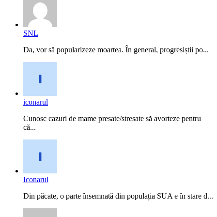
SNL
Da, vor să popularizeze moartea. În general, progresiștii po...
iconarul
Cunosc cazuri de mame presate/stresate să avorteze pentru
că...
Iconarul
Din păcate, o parte însemnată din populația SUA e în stare d...