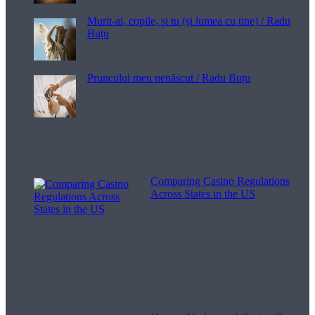
Murit-ai, copile, și tu (și lumea cu tine) / Radu
Buțu
Pruncului meu nenăscut / Radu Buțu
Melodii pentru viață
Comparing Casino Regulations
Across States in the US