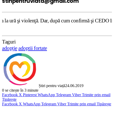
stiripentruviata@gmail.com
nţă. Dar, după cum confirmă şi CEDO în cazul Handyside vs
Taguri
adopţie
adoptii fortate
Știri pentru viață
24.06.2019
0
se citește în 3 minute
Facebook
X
Pinterest
WhatsApp
Telegram
Viber
Trimite prin email
Tipărește
Facebook
X
WhatsApp
Telegram
Viber
Trimite prin email
Tipărește