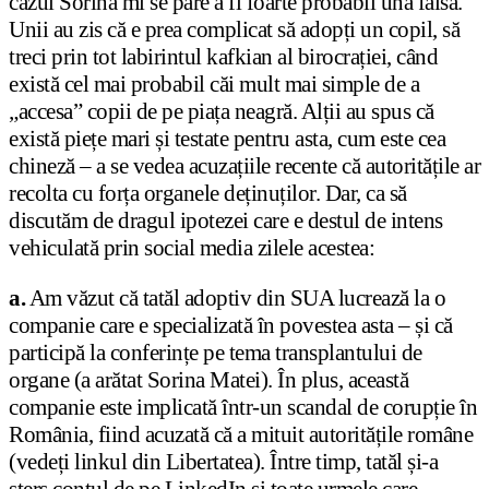
cazul Sorina mi se pare a fi foarte probabil una falsă.
Unii au zis că e prea complicat să adopți un copil, să
treci prin tot labirintul kafkian al birocrației, când
există cel mai probabil căi mult mai simple de a
„accesa” copii de pe piața neagră. Alții au spus că
există piețe mari și testate pentru asta, cum este cea
chineză – a se vedea acuzațiile recente că autoritățile ar
recolta cu forța organele deținuților. Dar, ca să
discutăm de dragul ipotezei care e destul de intens
vehiculată prin social media zilele acestea:
a.
Am văzut că tatăl adoptiv din SUA lucrează la o
companie care e specializată în povestea asta – și că
participă la conferințe pe tema transplantului de
organe (a arătat Sorina Matei). În plus, această
companie este implicată într-un scandal de corupție în
România, fiind acuzată că a mituit autoritățile române
(vedeți linkul din Libertatea). Între timp, tatăl și-a
șters contul de pe LinkedIn și toate urmele care