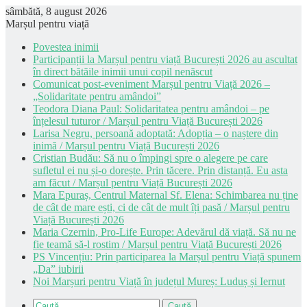
sâmbătă, 8 august 2026
Marșul pentru viață
Povestea inimii
Participanții la Marșul pentru viață București 2026 au ascultat
în direct bătăile inimii unui copil nenăscut
Comunicat post-eveniment Marșul pentru Viață 2026 –
„Solidaritate pentru amândoi”
Teodora Diana Paul: Solidaritatea pentru amândoi – pe
înțelesul tuturor / Marșul pentru Viață București 2026
Larisa Negru, persoană adoptată: Adopția – o naștere din
inimă / Marșul pentru Viață București 2026
Cristian Budău: Să nu o împingi spre o alegere pe care
sufletul ei nu și-o dorește. Prin tăcere. Prin distanță. Eu asta
am făcut / Marșul pentru Viață București 2026
Mara Epuraș, Centrul Maternal Sf. Elena: Schimbarea nu ține
de cât de mare ești, ci de cât de mult îți pasă / Marșul pentru
Viață București 2026
Maria Czernin, Pro-Life Europe: Adevărul dă viață. Să nu ne
fie teamă să-l rostim / Marșul pentru Viață București 2026
PS Vincențiu: Prin participarea la Marșul pentru Viață spunem
„Da” iubirii
Noi Marșuri pentru Viață în județul Mureș: Luduș și Iernut
Caută