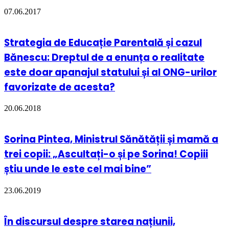
07.06.2017
Strategia de Educație Parentală și cazul
Bănescu: Dreptul de a enunța o realitate
este doar apanajul statului și al ONG-urilor
favorizate de acesta?
20.06.2018
Sorina Pintea, Ministrul Sănătății și mamă a
trei copii: „Ascultați-o și pe Sorina! Copiii
știu unde le este cel mai bine”
23.06.2019
În discursul despre starea națiunii,