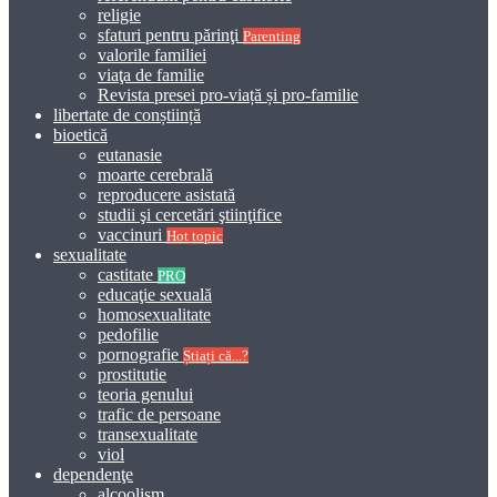
religie
sfaturi pentru părinţi
Parenting
valorile familiei
viaţa de familie
Revista presei pro-viață și pro-familie
libertate de conștiință
bioetică
eutanasie
moarte cerebrală
reproducere asistată
studii şi cercetări ştiinţifice
vaccinuri
Hot topic
sexualitate
castitate
PRO
educaţie sexuală
homosexualitate
pedofilie
pornografie
Știați că...?
prostitutie
teoria genului
trafic de persoane
transexualitate
viol
dependenţe
alcoolism