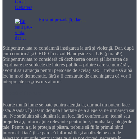
Eu sunt pro-viață, dar…
Stiripentruviata.ro condamnă instigarea la ură şi violenţă. Dar, după
cum confirmă şi CEDO în cazul Handyside vs. UK (para 49),
Stiripentruviata.ro consideră că dezbaterea onestă şi libertatea de
exprimare pe subiecte de interes public – printre care se numără şi
avortul sau atracţia pentru persoane de acelaşi sex – trebuie să aibă
loc în mod democratic, fără a fi cenzurate de ameninţarea că vor fi
interpretate ca „discurs al urii”.
Dragă cititorule
Foarte multă lume se bate pentru atenţia ta, dar noi nu putem face
asta. Aşadar, îţi lăsăm deplina libertate de a alege să ne urmăreşti sau
nu. Ne străduim să adunăm la un loc, fără conformism, teamă sau
prejudecăţi, informaţiile relevante pentru tine, familia ta şi alegerile
tale. Pentru a ţi le proteja şi păstra, trebuie să fii în primul rând
informat. Dacă ţi se pare că informările şi analizele pe care le
selectăm sunt utile pentru viaţa ta şi se pot dovedi necesare în