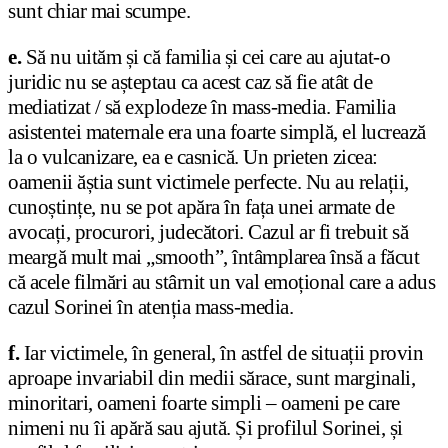
sunt chiar mai scumpe.
e.
Să nu uităm și că familia și cei care au ajutat-o
juridic nu se așteptau ca acest caz să fie atât de
mediatizat / să explodeze în mass-media. Familia
asistentei maternale era una foarte simplă, el lucrează
la o vulcanizare, ea e casnică. Un prieten zicea:
oamenii ăștia sunt victimele perfecte. Nu au relații,
cunoștințe, nu se pot apăra în fața unei armate de
avocați, procurori, judecători. Cazul ar fi trebuit să
meargă mult mai „smooth”, întâmplarea însă a făcut
că acele filmări au stârnit un val emoțional care a adus
cazul Sorinei în atenția mass-media.
f.
Iar victimele, în general, în astfel de situații provin
aproape invariabil din medii sărace, sunt marginali,
minoritari, oameni foarte simpli – oameni pe care
nimeni nu îi apără sau ajută. Și profilul Sorinei, și