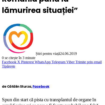
lămurirea situației”
Știri pentru viață
24.06.2019
0
se citește în 3 minute
Facebook
X
Pinterest
WhatsApp
Telegram
Viber
Trimite prin email
Tipărește
de Cătălin Sturza,
Facebook
Spun din start că pista cu transplantul de organe în