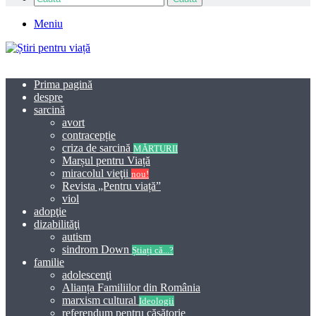
Meniu
Prima pagină
despre
sarcină
avort
contracepție
criza de sarcină
MĂRTURII
Marșul pentru Viață
miracolul vieţii
nou!
Revista „Pentru viață”
viol
adopţie
dizabilităţi
autism
sindrom Down
Știați că...?
familie
adolescenţi
Alianța Familiilor din România
marxism cultural
Ideologii
referendum pentru căsătorie