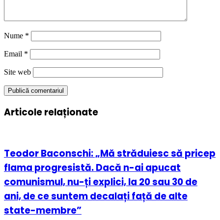
Nume
*
Email
*
Site web
Articole relaționate
Teodor Baconschi: „Mă străduiesc să pricep
flama progresistă. Dacă n-ai apucat
comunismul, nu-ți explici, la 20 sau 30 de
ani, de ce suntem decalați față de alte
state-membre”