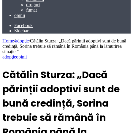
droguri
fumat
opinii
Facebook
Sidebar
Home
/
adopţie
/
Cătălin Sturza: „Dacă părinții adoptivi sunt de bună
credință, Sorina trebuie să rămână în România până la lămurirea
situației”
adopţie
opinii
Cătălin Sturza: „Dacă
părinții adoptivi sunt de
bună credință, Sorina
trebuie să rămână în
România până la