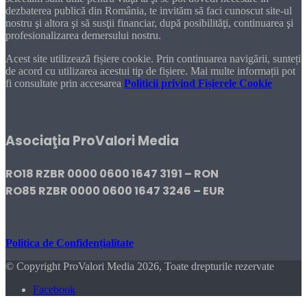
dezbaterea publică din România, te invităm să faci cunoscut site-ul
nostru şi altora şi să susţii financiar, după posibilităţi, continuarea şi
profesionalizarea demersului nostru.
Acest site utilizează fișiere cookie. Prin continuarea navigării, sunteți
de acord cu utilizarea acestui tip de fișiere. Mai multe informații pot
fi consultate prin accesarea
Politicii privind Fișierele Cookie
DONEAZĂ!
Asociaţia ProValori Media
RO18 RZBR 0000 0600 1647 3191 – RON
RO85 RZBR 0000 0600 1647 3246 – EUR
Politica de Confidențialitate
© Copyright ProValori Media 2026, Toate drepturile rezervate
Facebook