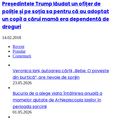
Președintele Trump lăudat un ofițer de
poliție și pe soția sa pentru că au adoptat
un copil a cărui mamă era dependentă de
droguri
14.02.2018
Recent
Popular
Comentarii
Veronica Iani, autoarea cărții „Bebe. O poveste
din burtică”, are nevoie de sprijin
23.05.2026
Bucuria de a alege viața: Întâlnirea anuală a
mamelor ajutate de Arhiepiscopia Iașilor în
perioada sarcinii
01.05.2026