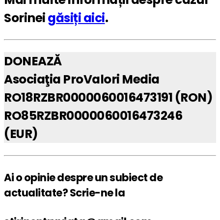
Sorinei
găsiți aici
.
DONEAZĂ
Asociaţia ProValori Media
RO18RZBR0000060016473191 (RON)
RO85RZBR0000060016473246
(EUR)
Ai o opinie despre un subiect de
actualitate? Scrie-ne la