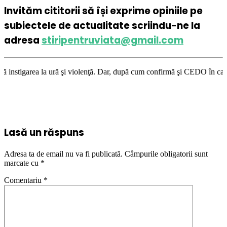
Invităm cititorii să își exprime opiniile pe
subiectele de actualitate scriindu-ne la
adresa
stiripentruviata@gmail.com
ră şi violenţă. Dar, după cum confirmă şi CEDO în cazul Handyside vs. UK
Lasă un răspuns
Adresa ta de email nu va fi publicată.
Câmpurile obligatorii sunt
marcate cu
*
Comentariu
*