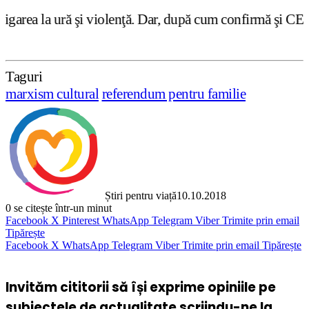
i violenţă. Dar, după cum confirmă şi CEDO în cazul Handys
Taguri
marxism cultural
referendum pentru familie
Știri pentru viață
10.10.2018
0
se citește într-un minut
Facebook
X
Pinterest
WhatsApp
Telegram
Viber
Trimite prin email
Tipărește
Facebook
X
WhatsApp
Telegram
Viber
Trimite prin email
Tipărește
Invităm cititorii să își exprime opiniile pe
subiectele de actualitate scriindu-ne la