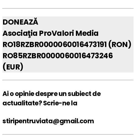
DONEAZĂ
Asociaţia ProValori Media
RO18RZBR0000060016473191 (RON)
RO85RZBR0000060016473246
(EUR)
Ai o opinie despre un subiect de
actualitate? Scrie-ne la
stiripentruviata@gmail.com