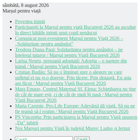
sâmbătă, 8 august 2026
Marșul pentru viață
Povestea inimii
Participanții la Marșul pentru viață București 2026 au ascultat
în direct bătăile inimii unui copil nenăscut
Comunicat post-eveniment Marșul pentru Viață 2026 –
„Solidaritate pentru amândoi”
Teodora Diana Paul: Solidaritatea pentru amândoi – pe
înțelesul tuturor / Marșul pentru Viață București 2026
Larisa Negru, persoană adoptată: Adopția – o naștere din
inimă / Marșul pentru Viață București 2026
Cristian Budău: Să nu o împingi spre o alegere pe care
sufletul ei nu și-o dorește. Prin tăcere. Prin distanță. Eu asta
am făcut / Marșul pentru Viață București 2026
Mara Epuraș, Centrul Maternal Sf. Elena: Schimbarea nu ține
de cât de mare ești, ci de cât de mult îți pasă / Marșul pentru
Viață București 2026
Maria Czernin, Pro-Life Europe: Adevărul dă viață. Să nu ne
fie teamă să-l rostim / Marșul pentru Viață București 2026
PS Vincențiu: Prin participarea la Marșul pentru Viață spunem
„Da” iubirii
Noi Marșuri pentru Viață în județul Mureș: Luduș și Iernut
Caută