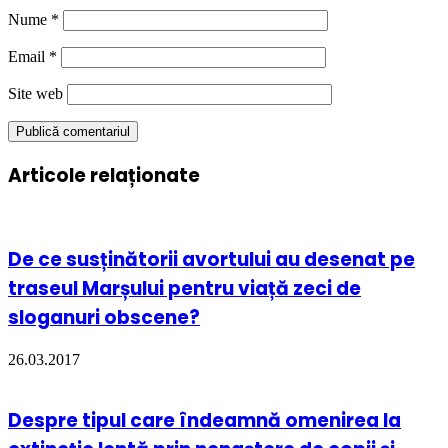
Nume
*
Email
*
Site web
Articole relaționate
De ce susținătorii avortului au desenat pe
traseul Marșului pentru viață zeci de
sloganuri obscene?
26.03.2017
Despre tipul care îndeamnă omenirea la