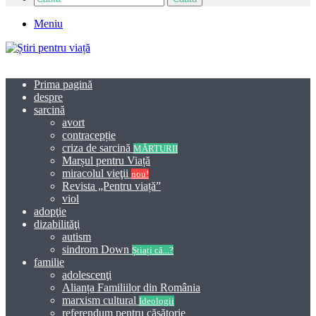
Meniu
Prima pagină
despre
sarcină
avort
contracepție
criza de sarcină
MĂRTURII
Marșul pentru Viață
miracolul vieţii
nou!
Revista „Pentru viață”
viol
adopţie
dizabilităţi
autism
sindrom Down
Știați că...?
familie
adolescenţi
Alianța Familiilor din România
marxism cultural
Ideologii
referendum pentru căsătorie