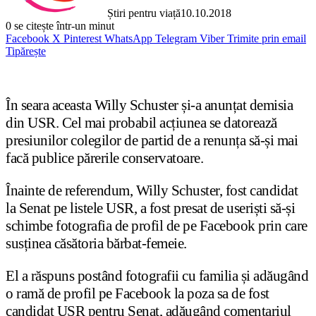
Știri pentru viață
10.10.2018
0
se citește într-un minut
Facebook
X
Pinterest
WhatsApp
Telegram
Viber
Trimite prin email
Tipărește
În seara aceasta Willy Schuster și-a anunțat demisia
din USR. Cel mai probabil acțiunea se datorează
presiunilor colegilor de partid de a renunța să-și mai
facă publice părerile conservatoare.
Înainte de referendum, Willy Schuster, fost candidat
la Senat pe listele USR, a fost presat de useriști să-și
schimbe fotografia de profil de pe Facebook prin care
susținea căsătoria bărbat-femeie.
El a răspuns postând fotografii cu familia și adăugând
o ramă de profil pe Facebook la poza sa de fost
candidat USR pentru Senat, adăugând comentariul