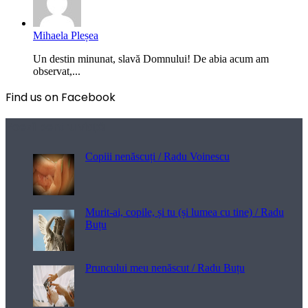
Mihaela Pleșea
Un destin minunat, slavă Domnului! De abia acum am
observat,...
Find us on Facebook
Poezii pentru viață
Copiii nenăscuți / Radu Voinescu
Murit-ai, copile, și tu (și lumea cu tine) / Radu
Buțu
Pruncului meu nenăscut / Radu Buțu