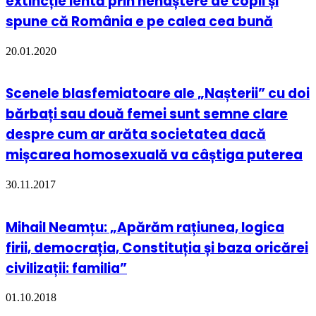
extincție lentă prin nenaștere de copii și
spune că România e pe calea cea bună
20.01.2020
Scenele blasfemiatoare ale „Nașterii” cu doi
bărbați sau două femei sunt semne clare
despre cum ar arăta societatea dacă
mișcarea homosexuală va câștiga puterea
30.11.2017
Mihail Neamțu: „Apărăm rațiunea, logica
firii, democrația, Constituția și baza oricărei
civilizații: familia”
01.10.2018