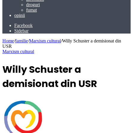
droguri
fumat
opinii
Facebook
Sidebar
Home
/
familie
/
Marxism cultural
/
Willy Schuster a demisionat din
USR
Marxism cultural
Willy Schuster a
demisionat din USR