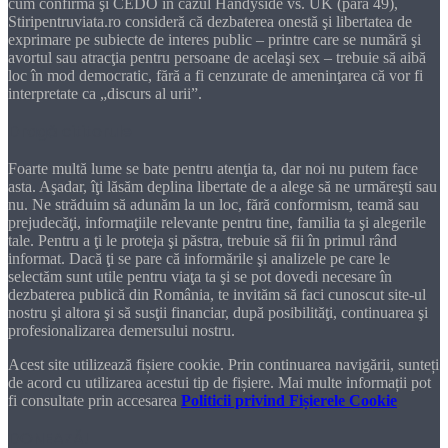
cum confirmă şi CEDO în cazul Handyside vs. UK (para 49),
Stiripentruviata.ro consideră că dezbaterea onestă şi libertatea de
exprimare pe subiecte de interes public – printre care se numără şi
avortul sau atracţia pentru persoane de acelaşi sex – trebuie să aibă
loc în mod democratic, fără a fi cenzurate de ameninţarea că vor fi
interpretate ca „discurs al urii”.
Dragă cititorule
Foarte multă lume se bate pentru atenţia ta, dar noi nu putem face
asta. Aşadar, îţi lăsăm deplina libertate de a alege să ne urmăreşti sau
nu. Ne străduim să adunăm la un loc, fără conformism, teamă sau
prejudecăţi, informaţiile relevante pentru tine, familia ta şi alegerile
tale. Pentru a ţi le proteja şi păstra, trebuie să fii în primul rând
informat. Dacă ţi se pare că informările şi analizele pe care le
selectăm sunt utile pentru viaţa ta şi se pot dovedi necesare în
dezbaterea publică din România, te invităm să faci cunoscut site-ul
nostru şi altora şi să susţii financiar, după posibilităţi, continuarea şi
profesionalizarea demersului nostru.
Acest site utilizează fișiere cookie. Prin continuarea navigării, sunteți
de acord cu utilizarea acestui tip de fișiere. Mai multe informații pot
fi consultate prin accesarea
Politicii privind Fișierele Cookie
DONEAZĂ!