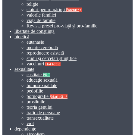
religie
sfaturi pentru părinţi
Parenting
valorile familiei
viaţa de familie
Revista presei pro-viață și pro-familie
libertate de conștiință
bioetică
eutanasie
moarte cerebrală
reproducere asistată
studii şi cercetări ştiinţifice
vaccinuri
Hot topic
sexualitate
castitate
PRO
educaţie sexuală
homosexualitate
pedofilie
pornografie
Știați că...?
prostitutie
teoria genului
trafic de persoane
transexualitate
viol
dependenţe
alcoolism