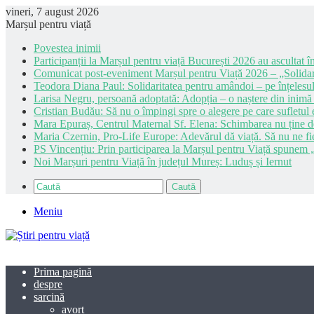
vineri, 7 august 2026
Marșul pentru viață
Povestea inimii
Participanții la Marșul pentru viață București 2026 au ascultat în
Comunicat post-eveniment Marșul pentru Viață 2026 – „Solidar
Teodora Diana Paul: Solidaritatea pentru amândoi – pe înțelesul
Larisa Negru, persoană adoptată: Adopția – o naștere din inimă
Cristian Budău: Să nu o împingi spre o alegere pe care sufletul e
Mara Epuraș, Centrul Maternal Sf. Elena: Schimbarea nu ține de 
Maria Czernin, Pro-Life Europe: Adevărul dă viață. Să nu ne fi
PS Vincențiu: Prin participarea la Marșul pentru Viață spunem „
Noi Marșuri pentru Viață în județul Mureș: Luduș și Iernut
Caută
Meniu
Prima pagină
despre
sarcină
avort