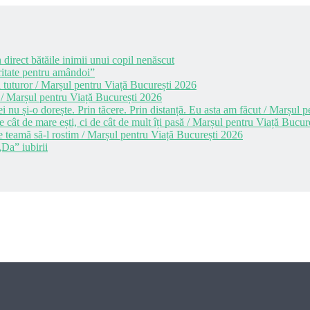
 direct bătăile inimii unui copil nenăscut
itate pentru amândoi”
 tuturor / Marșul pentru Viață București 2026
 / Marșul pentru Viață București 2026
i nu și-o dorește. Prin tăcere. Prin distanță. Eu asta am făcut / Marșul
cât de mare ești, ci de cât de mult îți pasă / Marșul pentru Viață Bucur
e teamă să-l rostim / Marșul pentru Viață București 2026
Da” iubirii