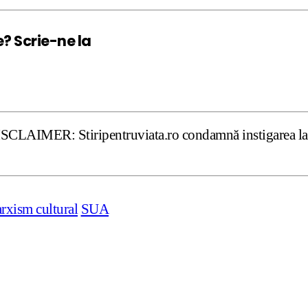
e? Scrie-ne la
tiripentruviata.ro condamnă instigarea la ură şi violenţă
rxism cultural
SUA