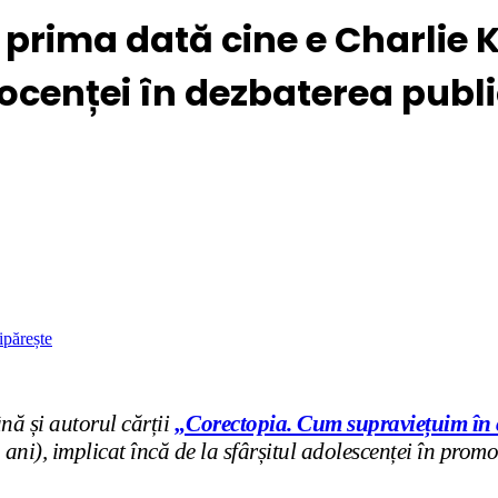
prima dată cine e Charlie Ki
ocenței în dezbaterea publ
ipărește
nă și autorul cărții
„Corectopia. Cum supraviețuim în c
ni), implicat încă de la sfârșitul adolescenței în promo