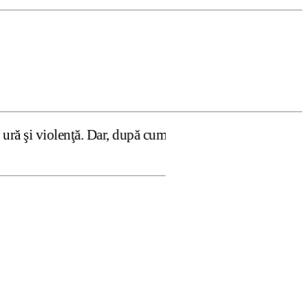
. Dar, după cum confirmă şi CEDO în cazul Handyside vs. U