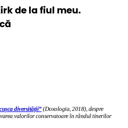
rk de la fiul meu.
ică
ușca diversității”
(Doxologia, 2018), despre
varea valorilor conservatoare în rândul tinerilor