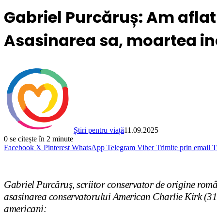
Gabriel Purcăruș: Am aflat 
Asasinarea sa, moartea in
Știri pentru viață
11.09.2025
0
se citește în 2 minute
Facebook
X
Pinterest
WhatsApp
Telegram
Viber
Trimite prin email
T
Gabriel Purcăruș, scriitor conservator de origine româ
asasinarea conservatorului American Charlie Kirk (31 a
americani: