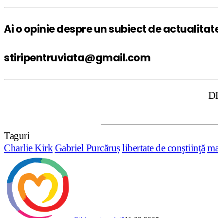
Ai o opinie despre un subiect de actualitat
stiripentruviata@gmail.com
DISCLAIMER: S
Taguri
Charlie Kirk
Gabriel Purcăruș
libertate de conştiinţă
ma