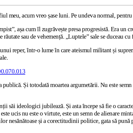
fiul meu, acum vreo șase luni. Pe undeva normal, pentru c
pist”, așa cum îl zugrăvește presa progresistă. Era un creș
t de răutate sau de vehemență. „Luptele” sale se duceau cu 
 unui reper, într-o lume în care ateismul militant și supr
ale.
 publică. Și totodată moartea argumetării. Nu este semn d
ții săi ideologici jubilează. Și asta începe să fie o caract
 este ucis nu este o virtute, este un semn de alienare mint
lor nesănătoase și a corectitudinii politice, gata să pun