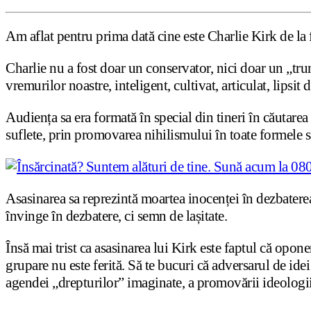
Am aflat pentru prima dată cine este Charlie Kirk de la 
Charlie nu a fost doar un conservator, nici doar un „trum
vremurilor noastre, inteligent, cultivat, articulat, lipsi
Audiența sa era formată în special din tineri în căutarea
suflete, prin promovarea nihilismului în toate formele s
Asasinarea sa reprezintă moartea inocenței în dezbaterea
învinge în dezbatere, ci semn de lașitate.
Însă mai trist ca asasinarea lui Kirk este faptul că oponen
grupare nu este ferită. Să te bucuri că adversarul de idei
agendei „drepturilor” imaginate, a promovării ideologii