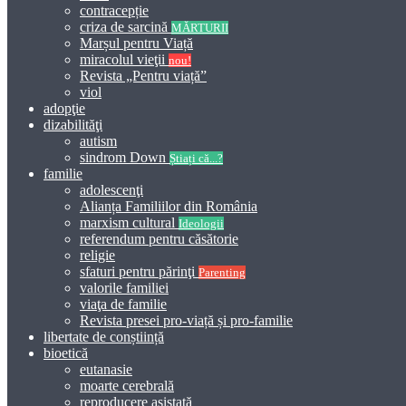
contracepție
criza de sarcină
MĂRTURII
Marșul pentru Viață
miracolul vieţii
nou!
Revista „Pentru viață”
viol
adopţie
dizabilităţi
autism
sindrom Down
Știați că...?
familie
adolescenţi
Alianța Familiilor din România
marxism cultural
Ideologii
referendum pentru căsătorie
religie
sfaturi pentru părinţi
Parenting
valorile familiei
viaţa de familie
Revista presei pro-viață și pro-familie
libertate de conștiință
bioetică
eutanasie
moarte cerebrală
reproducere asistată