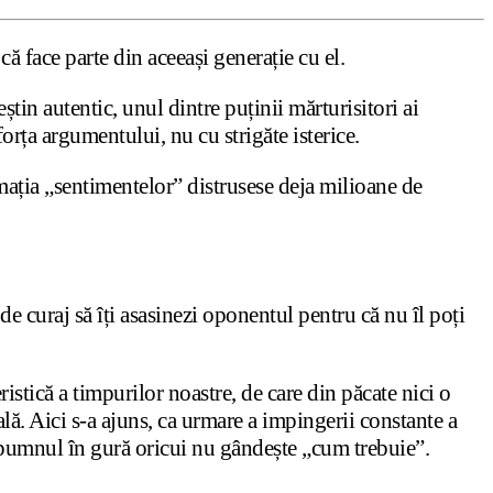
ă face parte din aceeași generație cu el.
tin autentic, unul dintre puținii mărturisitori ai
forța argumentului, nu cu strigăte isterice.
emația „sentimentelor” distrusese deja milioane de
e curaj să îți asasinezi oponentul pentru că nu îl poți
eristică a timpurilor noastre, de care din păcate nici o
ală. Aici s-a ajuns, ca urmare a impingerii constante a
ă pumnul în gură oricui nu gândește „cum trebuie”.