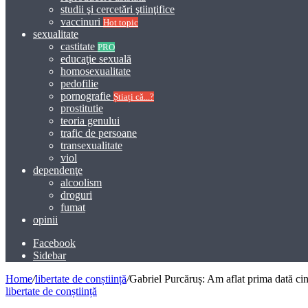
studii şi cercetări ştiinţifice
vaccinuri
Hot topic
sexualitate
castitate
PRO
educaţie sexuală
homosexualitate
pedofilie
pornografie
Știați că...?
prostitutie
teoria genului
trafic de persoane
transexualitate
viol
dependenţe
alcoolism
droguri
fumat
opinii
Facebook
Sidebar
Home
/
libertate de conștiință
/
Gabriel Purcăruș: Am aflat prima dată cin
libertate de conștiință