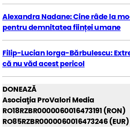
Alexandra Nadane: Cine râde la moar
pentru demnitatea ființei umane
Filip-Lucian Iorga-Bărbulescu: Ext
că nu văd acest pericol
DONEAZĂ
Asociaţia ProValori Media
RO18RZBR0000060016473191 (RON)
RO85RZBR0000060016473246 (EUR)