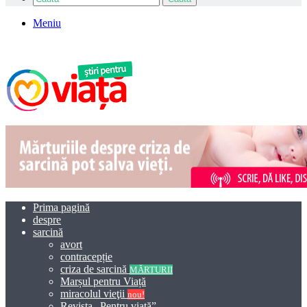
Meniu
Prima pagină
despre
sarcină
avort
contracepție
criza de sarcină
MĂRTURII
Marșul pentru Viață
miracolul vieţii
nou!
Revista „Pentru viață”