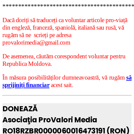
*****************************************
Dacă doriți să traduceți ca voluntar articole pro-viață
din engleză, franceză, spaniolă, italiană sau rusă, vă
rugăm să ne scrieți pe adresa
provalorimedia@gmail.com
De asemenea, căutăm corespondent voluntar pentru
Republica Moldova.
În măsura posibilităților dumneavoastră, vă rugăm
să
sprijiniți financiar
acest sait.
DONEAZĂ
Asociaţia ProValori Media
RO18RZBR0000060016473191 (RON)