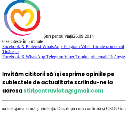
Știri pentru viață
26.09.2014
0
se citește în 5 minute
Facebook
X
Pinterest
WhatsApp
Telegram
Viber
Trimite prin email
Tipărește
Facebook
X
WhatsApp
Telegram
Viber
Trimite prin email
Tipărește
Invităm cititorii să își exprime opiniile pe
subiectele de actualitate scriindu-ne la
adresa
stiripentruviata@gmail.com
 şi violenţă. Dar, după cum confirmă şi CEDO în cazul Handyside vs. UK (