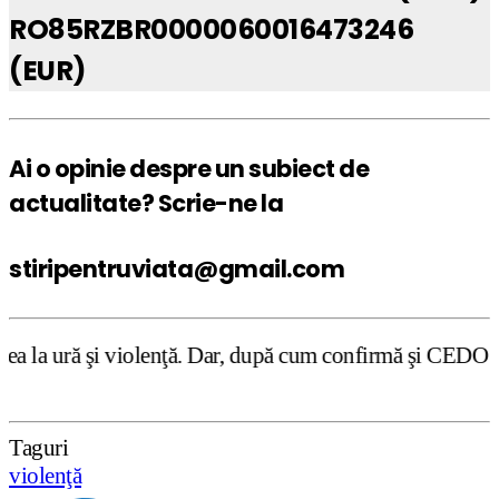
RO85RZBR0000060016473246
(EUR)
Ai o opinie despre un subiect de
actualitate? Scrie-ne la
stiripentruviata@gmail.com
ă. Dar, după cum confirmă şi CEDO în cazul Handyside vs. 
Taguri
violenţă