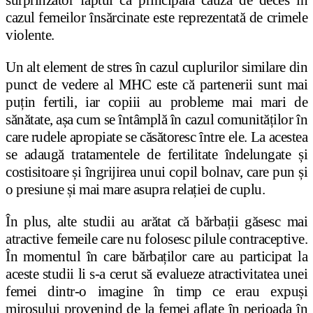
surprinzător faptul că principala cauză de deces în
cazul femeilor însărcinate este reprezentată de crimele
violente.
Un alt element de stres în cazul cuplurilor similare din
punct de vedere al MHC este că partenerii sunt mai
puțin fertili, iar copiii au probleme mai mari de
sănătate, așa cum se întâmplă în cazul comunităților în
care rudele apropiate se căsătoresc între ele. La acestea
se adaugă tratamentele de fertilitate îndelungate și
costisitoare și îngrijirea unui copil bolnav, care pun și
o presiune și mai mare asupra relației de cuplu.
În plus, alte studii au arătat că bărbații găsesc mai
atractive femeile care nu folosesc pilule contraceptive.
În momentul în care bărbaților care au participat la
aceste studii li s-a cerut să evalueze atractivitatea unei
femei dintr-o imagine în timp ce erau expuși
mirosului provenind de la femei aflate în perioada în