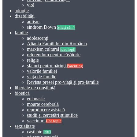
viol
adopţie
dizabilităţi
autism
sindrom Down
Știați că...?
familie
adolescenţi
Alianța Familiilor din România
marxism cultural
Ideologii
referendum pentru căsătorie
religie
sfaturi pentru părinţi
Parenting
valorile familiei
viaţa de familie
Revista presei pro-viață și pro-familie
libertate de conștiință
bioetică
eutanasie
moarte cerebrală
reproducere asistată
studii şi cercetări ştiinţifice
vaccinuri
Hot topic
sexualitate
castitate
PRO