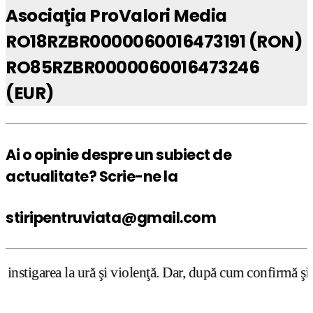
Asociaţia ProValori Media
RO18RZBR0000060016473191 (RON)
RO85RZBR0000060016473246
(EUR)
Ai o opinie despre un subiect de
actualitate? Scrie-ne la
stiripentruviata@gmail.com
 şi violenţă. Dar, după cum confirmă şi CEDO în cazul Han