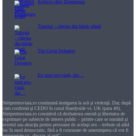
Scrisori către Dumnezeu
Tutorial – cățeluș din hârtie pliată
The Great Debaters
Eu sunt pro-viață, dar…
Stiripentruviata.ro condamnă instigarea la ură şi violenţă. Dar, după
cum confirmă şi CEDO în cazul Handyside vs. UK (para 49),
Stiripentruviata.ro consideră că dezbaterea onestă şi libertatea de
exprimare pe subiecte de interes public – printre care se numără şi
avortul sau atracţia pentru persoane de acelaşi sex – trebuie să aibă
loc în mod democratic, fără a fi cenzurate de ameninţarea că vor fi
interpretate ca „discurs al urii”.