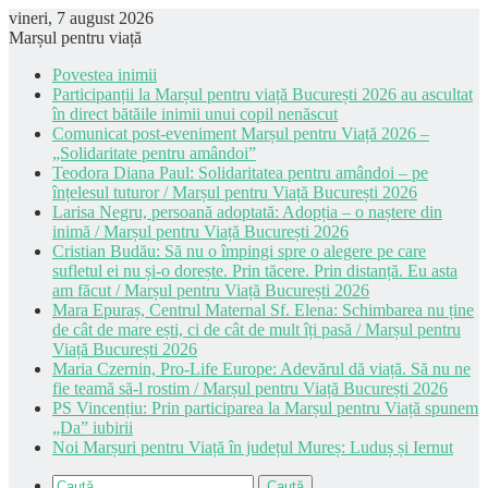
vineri, 7 august 2026
Marșul pentru viață
Povestea inimii
Participanții la Marșul pentru viață București 2026 au ascultat
în direct bătăile inimii unui copil nenăscut
Comunicat post-eveniment Marșul pentru Viață 2026 –
„Solidaritate pentru amândoi”
Teodora Diana Paul: Solidaritatea pentru amândoi – pe
înțelesul tuturor / Marșul pentru Viață București 2026
Larisa Negru, persoană adoptată: Adopția – o naștere din
inimă / Marșul pentru Viață București 2026
Cristian Budău: Să nu o împingi spre o alegere pe care
sufletul ei nu și-o dorește. Prin tăcere. Prin distanță. Eu asta
am făcut / Marșul pentru Viață București 2026
Mara Epuraș, Centrul Maternal Sf. Elena: Schimbarea nu ține
de cât de mare ești, ci de cât de mult îți pasă / Marșul pentru
Viață București 2026
Maria Czernin, Pro-Life Europe: Adevărul dă viață. Să nu ne
fie teamă să-l rostim / Marșul pentru Viață București 2026
PS Vincențiu: Prin participarea la Marșul pentru Viață spunem
„Da” iubirii
Noi Marșuri pentru Viață în județul Mureș: Luduș și Iernut
Caută