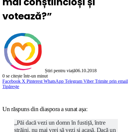
mai conștiincioși și
votează?”
Știri pentru viață
06.10.2018
0
se citește într-un minut
Facebook
X
Pinterest
WhatsApp
Telegram
Viber
Trimite prin email
Tipărește
Un răspuns din diaspora a sunat așa:
„Păi dacă vezi un domn în fustiță, între
străini, nu mai vrei să vezi și acasă. Dacă un