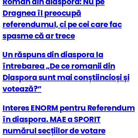
Român din diaspora: Nu pe
Dragnea îl preocupă
referendumul, ci pe cei care fac
spasme că ar trece
Un răspuns din diaspora la
întrebarea „De ce romanii din
Diaspora sunt mai conștiincioși și
votează?”
Interes ENORM pentru Referendum
în diaspora. MAE a SPORIT
numărul secțiilor de votare