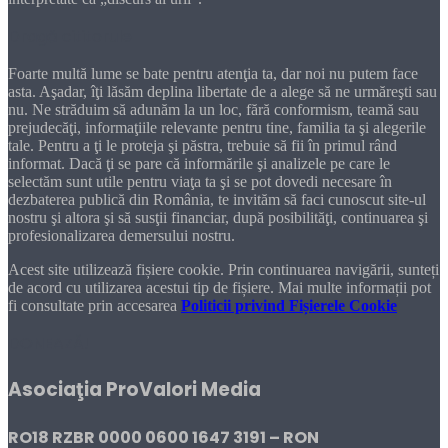
Dragă cititorule
Foarte multă lume se bate pentru atenţia ta, dar noi nu putem face
asta. Aşadar, îţi lăsăm deplina libertate de a alege să ne urmăreşti sau
nu. Ne străduim să adunăm la un loc, fără conformism, teamă sau
prejudecăţi, informaţiile relevante pentru tine, familia ta şi alegerile
tale. Pentru a ţi le proteja şi păstra, trebuie să fii în primul rând
informat. Dacă ţi se pare că informările şi analizele pe care le
selectăm sunt utile pentru viaţa ta şi se pot dovedi necesare în
dezbaterea publică din România, te invităm să faci cunoscut site-ul
nostru şi altora şi să susţii financiar, după posibilităţi, continuarea şi
profesionalizarea demersului nostru.
Acest site utilizează fișiere cookie. Prin continuarea navigării, sunteți
de acord cu utilizarea acestui tip de fișiere. Mai multe informații pot
fi consultate prin accesarea
Politicii privind Fișierele Cookie
DONEAZĂ!
Asociaţia ProValori Media
RO18 RZBR 0000 0600 1647 3191 – RON