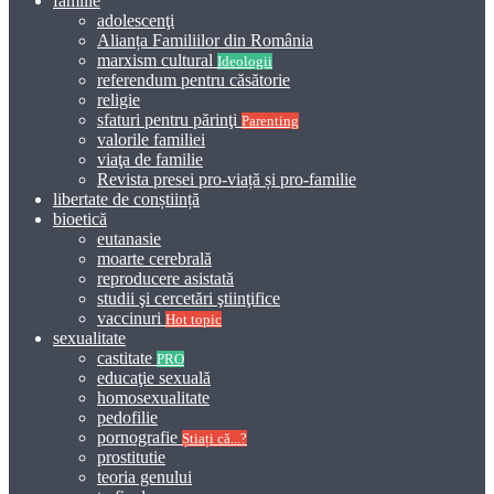
familie
adolescenţi
Alianța Familiilor din România
marxism cultural
Ideologii
referendum pentru căsătorie
religie
sfaturi pentru părinţi
Parenting
valorile familiei
viaţa de familie
Revista presei pro-viață și pro-familie
libertate de conștiință
bioetică
eutanasie
moarte cerebrală
reproducere asistată
studii şi cercetări ştiinţifice
vaccinuri
Hot topic
sexualitate
castitate
PRO
educaţie sexuală
homosexualitate
pedofilie
pornografie
Știați că...?
prostitutie
teoria genului