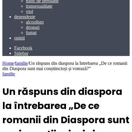
trafic de persoane
transexualitate
viol
dependenţe
alcoolism
droguri
fumat
opinii
Facebook
Sidebar
Home
/
familie
/
Un răspuns din diaspora la întrebarea „De ce romanii
din Diaspora sunt mai conștiincioși și votează?”
familie
Un răspuns din diaspora
la întrebarea „De ce
romanii din Diaspora sunt