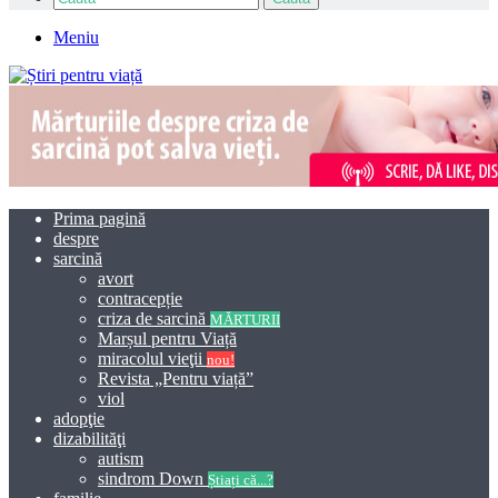
Meniu
Prima pagină
despre
sarcină
avort
contracepție
criza de sarcină
MĂRTURII
Marșul pentru Viață
miracolul vieţii
nou!
Revista „Pentru viață”
viol
adopţie
dizabilităţi
autism
sindrom Down
Știați că...?