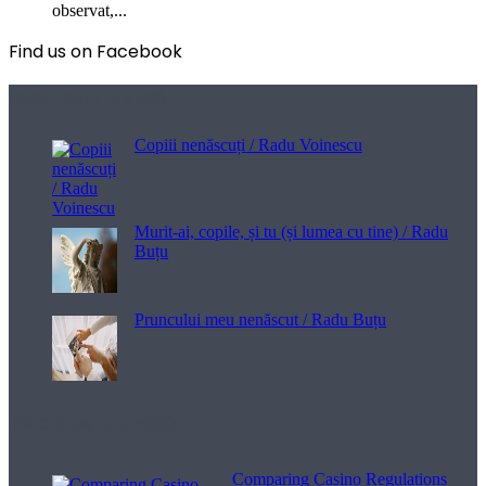
observat,...
Find us on Facebook
Poezii pentru viață
Copiii nenăscuți / Radu Voinescu
Murit-ai, copile, și tu (și lumea cu tine) / Radu
Buțu
Pruncului meu nenăscut / Radu Buțu
Melodii pentru viață
Comparing Casino Regulations