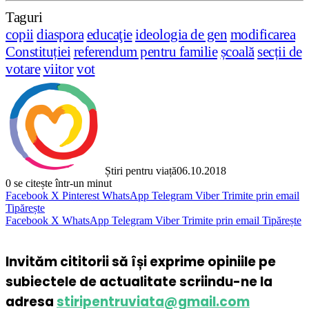
Taguri
copii
diaspora
educaţie
ideologia de gen
modificarea
Constituției
referendum pentru familie
școală
secții de
votare
viitor
vot
Știri pentru viață
06.10.2018
0
se citește într-un minut
Facebook
X
Pinterest
WhatsApp
Telegram
Viber
Trimite prin email
Tipărește
Facebook
X
WhatsApp
Telegram
Viber
Trimite prin email
Tipărește
Invităm cititorii să își exprime opiniile pe
subiectele de actualitate scriindu-ne la
adresa
stiripentruviata@gmail.com