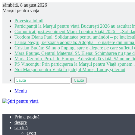
sâmbătă, 8 august 2026
Marșul pentru viață
Povestea inimii
Participanții la Marșul pentru viață București 2026 au ascultat în
Comunicat post-eveniment Marșul pentru Viață 2026 – „Solidar
Teodora Diana Paul: Solidaritatea pentru amândoi – pe înțelesul
Larisa Negru, persoană adoptată: Adopția – o naștere din inimă
Cristian Budău: Să nu o împingi spre o alegere pe care sufletul e
Mara Epuraș, Centrul Maternal Sf. Elena: Schimbarea nu ține de 
Maria Czernin, Pro-Life Europe: Adevărul dă viață. Să nu ne fi
PS Vincențiu: Prin participarea la Marșul pentru Viață spunem „
Noi Marșuri pentru Viață în județul Mureș: Luduș și Iernut
Caută
Meniu
Prima pagină
despre
sarcină
avort