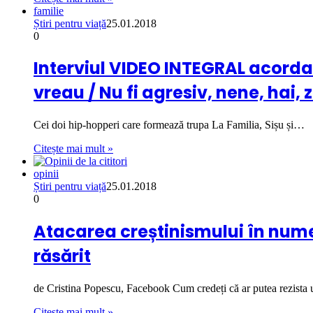
familie
Știri pentru viață
25.01.2018
0
Interviul VIDEO INTEGRAL acordat 
vreau / Nu fi agresiv, nene, hai, 
Cei doi hip-hopperi care formează trupa La Familia, Sișu și…
Citește mai mult »
opinii
Știri pentru viață
25.01.2018
0
Atacarea creștinismului în nume
răsărit
de Cristina Popescu, Facebook Cum credeți că ar putea rezist
Citește mai mult »