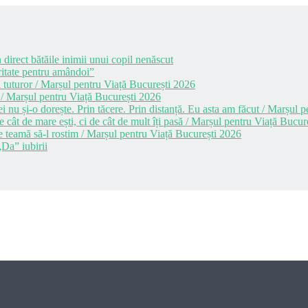
 direct bătăile inimii unui copil nenăscut
itate pentru amândoi”
 tuturor / Marșul pentru Viață București 2026
 / Marșul pentru Viață București 2026
i nu și-o dorește. Prin tăcere. Prin distanță. Eu asta am făcut / Marșul
cât de mare ești, ci de cât de mult îți pasă / Marșul pentru Viață Bucur
e teamă să-l rostim / Marșul pentru Viață București 2026
Da” iubirii