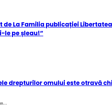
de La Familia publicației Libertatea:
zi-le pe șleau!”
le drepturilor omului este otravă ch
a un…