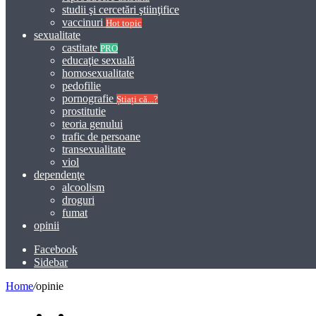
studii şi cercetări ştiinţifice
vaccinuri
Hot topic
sexualitate
castitate
PRO
educaţie sexuală
homosexualitate
pedofilie
pornografie
Știați că...?
prostitutie
teoria genului
trafic de persoane
transexualitate
viol
dependenţe
alcoolism
droguri
fumat
opinii
Facebook
Sidebar
Home
/
opinie