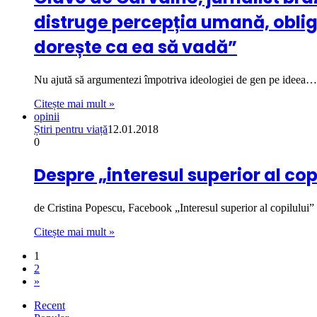
distruge percepția umană, oblig
dorește ca ea să vadă”
Nu ajută să argumentezi împotriva ideologiei de gen pe ideea…
Citește mai mult »
opinii
Știri pentru viață
12.01.2018
0
Despre „interesul superior al cop
de Cristina Popescu, Facebook „Interesul superior al copilului”
Citește mai mult »
1
2
»
Recent