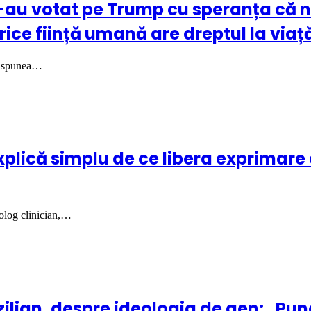
 l-au votat pe Trump cu speranța că n
ice ființă umană are dreptul la viaț
re spunea…
xplică simplu de ce libera exprimare
holog clinician,…
zilian, despre ideologia de gen: „Pu