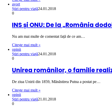
avort
Știri pentru viață
24.01.2018
0
INS și ONU: De la „România dodo
Nu am mai multe de comentat față de ce am…
Citește mai mult »
opinii
Știri pentru viață
24.01.2018
0
Unirea românilor, o familie reali
De ziua Unirii din 1859, Mănăstirea Putna a postat pe…
Citește mai mult »
opinii
Știri pentru viață
21.01.2018
0