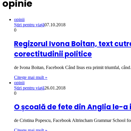
opinie
opinii
Știri pentru viață
07.10.2018
0
Regizorul Ivona Boitan, text cut
corectitudinii politice
de Ivona Boitan, Facebook Când Iisus era primit triumfal, cân
Citește mai mult »
opinii
Știri pentru viață
26.01.2018
0
O școală de fete din Anglia le-a i
de Cristina Popescu, Facebook Altrincham Grammar School fo
Citește mai mult »