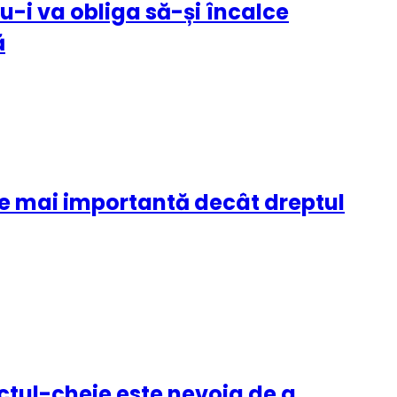
u-i va obliga să-și încalce
ă
 e mai importantă decât dreptul
nctul-cheie este nevoia de a