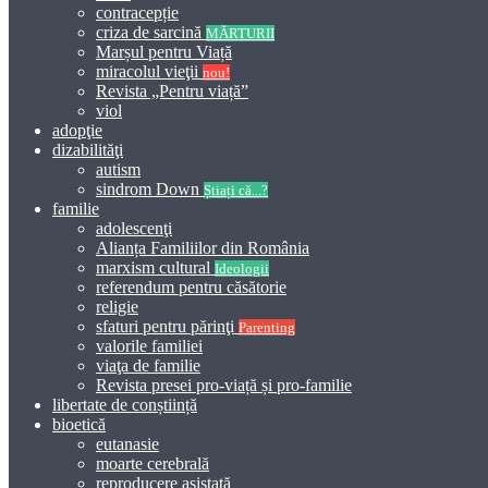
contracepție
criza de sarcină
MĂRTURII
Marșul pentru Viață
miracolul vieţii
nou!
Revista „Pentru viață”
viol
adopţie
dizabilităţi
autism
sindrom Down
Știați că...?
familie
adolescenţi
Alianța Familiilor din România
marxism cultural
Ideologii
referendum pentru căsătorie
religie
sfaturi pentru părinţi
Parenting
valorile familiei
viaţa de familie
Revista presei pro-viață și pro-familie
libertate de conștiință
bioetică
eutanasie
moarte cerebrală
reproducere asistată