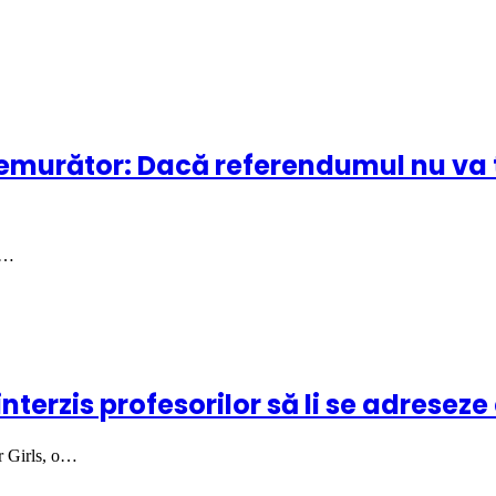
remurător: Dacă referendumul nu va t
d…
nterzis profesorilor să li se adreseze
r Girls, o…