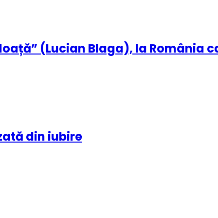
loață” (Lucian Blaga), la România c
zată din iubire