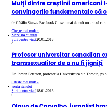
Mulți dintre creștinii americani
convingerile fundamentale că or
de Cătălin Sturza, Facebook Citisem mai demult un articol ca
Citește mai mult »
Marxism cultural
Știri pentru viață
20.01.2018
0
Profesor universitar canadian e
transsexualilor de a nu fi jigniți
Dr. Jordan Peterson, profesor la Universitatea din Toronto, psi
Citește mai mult »
teoria genului
Știri pentru viață
18.01.2018
0
Olavo de Carvalho, jurnalist bra