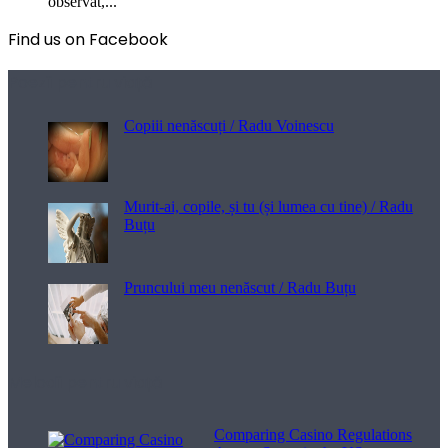
observat,...
Find us on Facebook
Poezii pentru viață
Copiii nenăscuți / Radu Voinescu
Murit-ai, copile, și tu (și lumea cu tine) / Radu
Buțu
Pruncului meu nenăscut / Radu Buțu
Melodii pentru viață
Comparing Casino Regulations