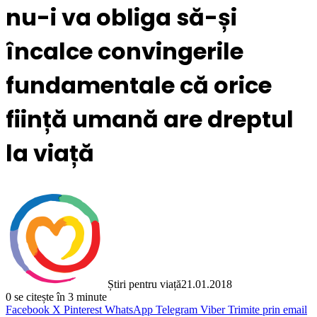
nu-i va obliga să-și
încalce convingerile
fundamentale că orice
ființă umană are dreptul
la viață
Știri pentru viață
21.01.2018
0
se citește în 3 minute
Facebook
X
Pinterest
WhatsApp
Telegram
Viber
Trimite prin email