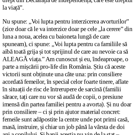
la viață”.
Nu spune: „Voi lupta pentru interzicerea avorturilor”
(zice doar că le va interzice doar pe cele „la cerere” din
luna a noua, acelea cu baioneta lungă de care
spuneam), ci spune: „Voi lupta pentru ca familiile să
aibă toată grija și tot sprijinul de care au nevoie ca să
ALEAGĂ viața.” Am cunoscut și eu, îndeaproape, o
parte a mișcării pro-life din România. Știu că aceste
victorii sunt obținute una câte una: prin consiliere
acordată femeilor, în special celor foarte tinere, aflate
în situații de risc de întrerupere de sarcină (familii
sărace, tați care nu vor să audă de copii, o presiune
imensă din partea familiei pentru a avorta). Și nu doar
prin consiliere – ci și prin ajutor material concret:
femeile sunt adăpostite la centre unde pot primi casă,
masă, instruire, și chiar un job până la vârsta de doi
ani a copilului. Și banii aceștia nu vin de la stat –