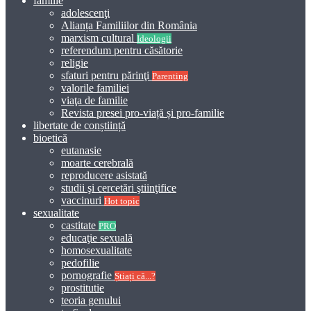
familie
adolescenţi
Alianța Familiilor din România
marxism cultural
Ideologii
referendum pentru căsătorie
religie
sfaturi pentru părinţi
Parenting
valorile familiei
viaţa de familie
Revista presei pro-viață și pro-familie
libertate de conștiință
bioetică
eutanasie
moarte cerebrală
reproducere asistată
studii şi cercetări ştiinţifice
vaccinuri
Hot topic
sexualitate
castitate
PRO
educaţie sexuală
homosexualitate
pedofilie
pornografie
Știați că...?
prostitutie
teoria genului