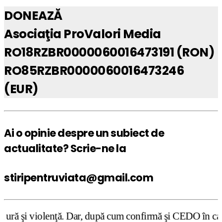
DONEAZĂ
Asociaţia ProValori Media
RO18RZBR0000060016473191 (RON)
RO85RZBR0000060016473246
(EUR)
Ai o opinie despre un subiect de
actualitate? Scrie-ne la
stiripentruviata@gmail.com
 Dar, după cum confirmă şi CEDO în cazul Handyside vs. UK