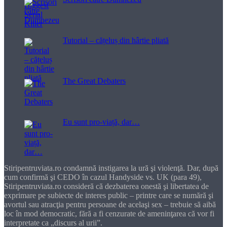
Tutorial – cățeluș din hârtie pliată
The Great Debaters
Eu sunt pro-viață, dar…
Stiripentruviata.ro condamnă instigarea la ură şi violenţă. Dar, după
cum confirmă şi CEDO în cazul Handyside vs. UK (para 49),
Stiripentruviata.ro consideră că dezbaterea onestă şi libertatea de
exprimare pe subiecte de interes public – printre care se numără şi
avortul sau atracţia pentru persoane de acelaşi sex – trebuie să aibă
loc în mod democratic, fără a fi cenzurate de ameninţarea că vor fi
interpretate ca „discurs al urii”.