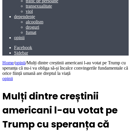
trafic de persoane
transexualitate
viol
dependenţe
alcoolism
droguri
fumat
opinii
Facebook
Sidebar
Home
/
opinii
/
Mulți dintre creștinii americani l-au votat pe Trump cu
speranța că nu-i va obliga să-și încalce convingerile fundamentale că
orice ființă umană are dreptul la viață
opinii
Mulți dintre creștinii
americani l-au votat pe
Trump cu speranța că