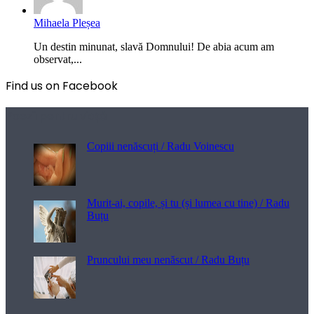
Mihaela Pleșea
Un destin minunat, slavă Domnului! De abia acum am
observat,...
Find us on Facebook
Poezii pentru viață
Copiii nenăscuți / Radu Voinescu
Murit-ai, copile, și tu (și lumea cu tine) / Radu
Buțu
Pruncului meu nenăscut / Radu Buțu