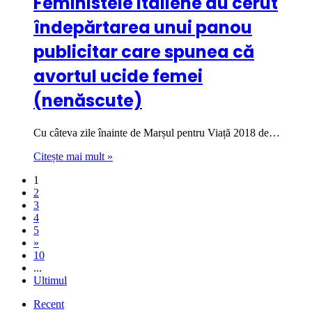
Feministele italiene au cerut
îndepărtarea unui panou
publicitar care spunea că
avortul ucide femei
(nenăscute)
Cu câteva zile înainte de Marșul pentru Viață 2018 de…
Citește mai mult »
1
2
3
4
5
»
10
...
Ultimul
Recent