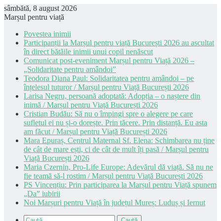
sâmbătă, 8 august 2026
Marșul pentru viață
Povestea inimii
Participanții la Marșul pentru viață București 2026 au ascultat
în direct bătăile inimii unui copil nenăscut
Comunicat post-eveniment Marșul pentru Viață 2026 –
„Solidaritate pentru amândoi”
Teodora Diana Paul: Solidaritatea pentru amândoi – pe
înțelesul tuturor / Marșul pentru Viață București 2026
Larisa Negru, persoană adoptată: Adopția – o naștere din
inimă / Marșul pentru Viață București 2026
Cristian Budău: Să nu o împingi spre o alegere pe care
sufletul ei nu și-o dorește. Prin tăcere. Prin distanță. Eu asta
am făcut / Marșul pentru Viață București 2026
Mara Epuraș, Centrul Maternal Sf. Elena: Schimbarea nu ține
de cât de mare ești, ci de cât de mult îți pasă / Marșul pentru
Viață București 2026
Maria Czernin, Pro-Life Europe: Adevărul dă viață. Să nu ne
fie teamă să-l rostim / Marșul pentru Viață București 2026
PS Vincențiu: Prin participarea la Marșul pentru Viață spunem
„Da” iubirii
Noi Marșuri pentru Viață în județul Mureș: Luduș și Iernut
Caută