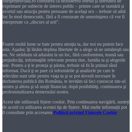
Stiripentruviata.ro consideră că dezbaterea onestă şi libertatea de
exprimare pe subiecte de interes public – printre care se numără şi
avortul sau atracţia pentru persoane de acelaşi sex – trebuie să aibă
loc în mod democratic, fără a fi cenzurate de ameninţarea că vor fi
interpretate ca „discurs al urii”.
Dragă cititorule
Foarte multă lume se bate pentru atenţia ta, dar noi nu putem face
asta. Aşadar, îţi lăsăm deplina libertate de a alege să ne urmăreşti sau
nu. Ne străduim să adunăm la un loc, fără conformism, teamă sau
prejudecăţi, informaţiile relevante pentru tine, familia ta şi alegerile
tale. Pentru a ţi le proteja şi păstra, trebuie să fii în primul rând
informat. Dacă ţi se pare că informările şi analizele pe care le
selectăm sunt utile pentru viaţa ta şi se pot dovedi necesare în
dezbaterea publică din România, te invităm să faci cunoscut site-ul
nostru şi altora şi să susţii financiar, după posibilităţi, continuarea şi
profesionalizarea demersului nostru.
Acest site utilizează fișiere cookie. Prin continuarea navigării, sunteți
de acord cu utilizarea acestui tip de fișiere. Mai multe informații pot
fi consultate prin accesarea
Politicii privind Fișierele Cookie
DONEAZĂ!