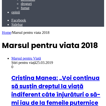
droguri
fumat
opinii
Facebook
Sidebar
Home
/
Marsul pentru viata 2018
Marsul pentru viata 2018
Marşul pentru Viaţă
Știri pentru viață
25.03.2019
0
Cristina Manea: „Voi continua
să susțin dreptul la viață
indiferent câte înjurături o să-
mi iau de la femeile puternice