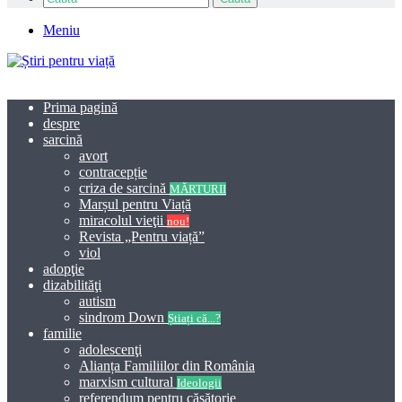
Meniu
Prima pagină
despre
sarcină
avort
contracepție
criza de sarcină
MĂRTURII
Marșul pentru Viață
miracolul vieţii
nou!
Revista „Pentru viață”
viol
adopţie
dizabilităţi
autism
sindrom Down
Știați că...?
familie
adolescenţi
Alianța Familiilor din România
marxism cultural
Ideologii
referendum pentru căsătorie