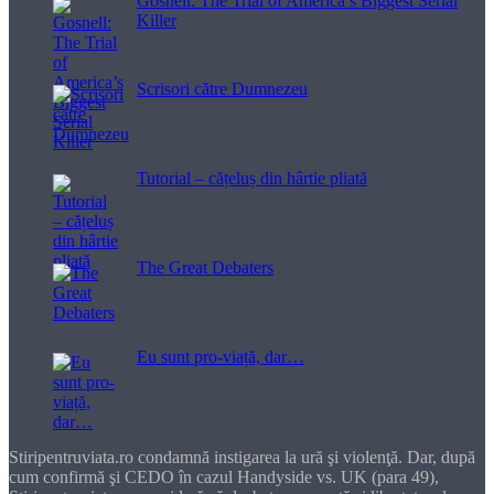
Gosnell: The Trial of America’s Biggest Serial
Killer
Scrisori către Dumnezeu
Tutorial – cățeluș din hârtie pliată
The Great Debaters
Eu sunt pro-viață, dar…
Stiripentruviata.ro condamnă instigarea la ură şi violenţă. Dar, după
cum confirmă şi CEDO în cazul Handyside vs. UK (para 49),