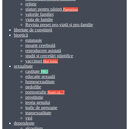
religie
sfaturi pentru părinţi
Parenting
valorile familiei
viaţa de familie
Revista presei pro-viață și pro-familie
libertate de conștiință
bioetică
eutanasie
moarte cerebrală
reproducere asistată
studii şi cercetări ştiinţifice
vaccinuri
Hot topic
sexualitate
castitate
PRO
educaţie sexuală
homosexualitate
pedofilie
pornografie
Știați că...?
prostitutie
teoria genului
trafic de persoane
transexualitate
viol
dependenţe
alcoolism