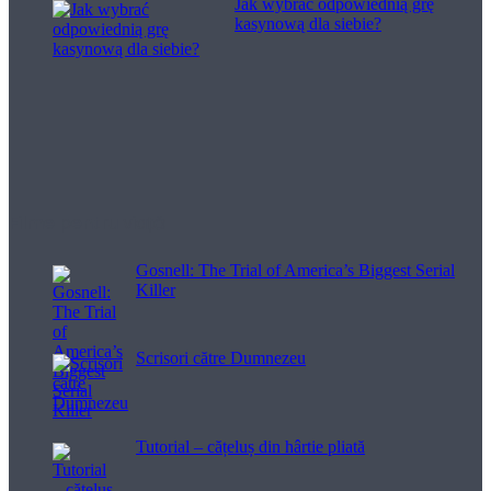
Jak wybrać odpowiednią grę
kasynową dla siebie?
Filme pentru viață
Gosnell: The Trial of America’s Biggest Serial
Killer
Scrisori către Dumnezeu
Tutorial – cățeluș din hârtie pliată