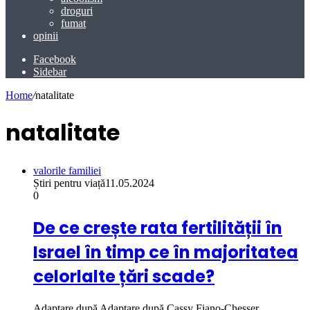
droguri
fumat
opinii
Facebook
Sidebar
Home
/
natalitate
natalitate
valorile familiei
Știri pentru viață
11.05.2024
0
De ce crește rata fertilității în
Israel în timp ce în majoritatea
celorlalte țări scade?
Adaptare după Adaptare după Cassy Fiano-Chesser,