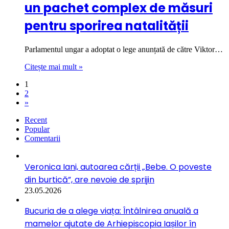
un pachet complex de măsuri
pentru sporirea natalității
Parlamentul ungar a adoptat o lege anunțată de către Viktor…
Citește mai mult »
1
2
»
Recent
Popular
Comentarii
Veronica Iani, autoarea cărții „Bebe. O poveste
din burtică”, are nevoie de sprijin
23.05.2026
Bucuria de a alege viața: Întâlnirea anuală a
mamelor ajutate de Arhiepiscopia Iașilor în