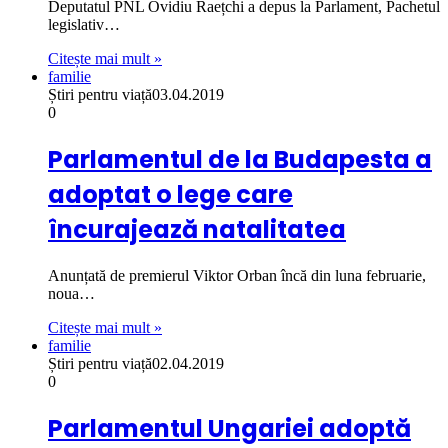
Deputatul PNL Ovidiu Raețchi a depus la Parlament, Pachetul
legislativ…
Citește mai mult »
familie
Știri pentru viață
03.04.2019
0
Parlamentul de la Budapesta a
adoptat o lege care
încurajează natalitatea
Anunțată de premierul Viktor Orban încă din luna februarie,
noua…
Citește mai mult »
familie
Știri pentru viață
02.04.2019
0
Parlamentul Ungariei adoptă