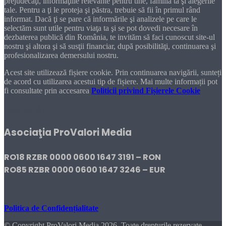
prejudecăţi, informaţiile relevante pentru tine, familia ta şi alegerile
tale. Pentru a ţi le proteja şi păstra, trebuie să fii în primul rând
informat. Dacă ţi se pare că informările şi analizele pe care le
selectăm sunt utile pentru viaţa ta şi se pot dovedi necesare în
dezbaterea publică din România, te invităm să faci cunoscut site-ul
nostru şi altora şi să susţii financiar, după posibilităţi, continuarea şi
profesionalizarea demersului nostru.
Acest site utilizează fișiere cookie. Prin continuarea navigării, sunteți
de acord cu utilizarea acestui tip de fișiere. Mai multe informații pot
fi consultate prin accesarea
Politicii privind Fișierele Cookie
DONEAZĂ!
Asociaţia ProValori Media
RO18 RZBR 0000 0600 1647 3191 – RON
RO85 RZBR 0000 0600 1647 3246 – EUR
Politica de Confidențialitate
© Copyright ProValori Media 2026, Toate drepturile rezervate