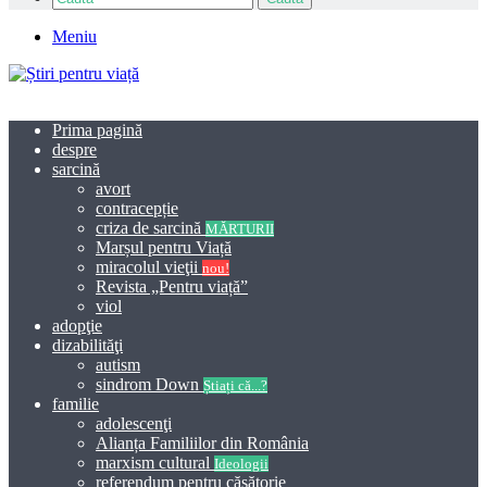
Meniu
Prima pagină
despre
sarcină
avort
contracepție
criza de sarcină
MĂRTURII
Marșul pentru Viață
miracolul vieţii
nou!
Revista „Pentru viață”
viol
adopţie
dizabilităţi
autism
sindrom Down
Știați că...?
familie
adolescenţi
Alianța Familiilor din România
marxism cultural
Ideologii
referendum pentru căsătorie