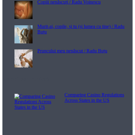
Copiii nenăscuți / Radu Voinescu
Murit-ai, copile, și tu (și lumea cu tine) / Radu
Buțu
Pruncului meu nenăscut / Radu Buțu
Melodii pentru viață
Comparing Casino Regulations
Across States in the US