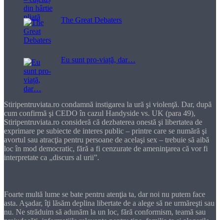
The Great Debaters
Eu sunt pro-viață, dar…
Stiripentruviata.ro condamnă instigarea la ură şi violenţă. Dar, după
cum confirmă şi CEDO în cazul Handyside vs. UK (para 49),
Stiripentruviata.ro consideră că dezbaterea onestă şi libertatea de
exprimare pe subiecte de interes public – printre care se numără şi
avortul sau atracţia pentru persoane de acelaşi sex – trebuie să aibă
loc în mod democratic, fără a fi cenzurate de ameninţarea că vor fi
interpretate ca „discurs al urii”.
Dragă cititorule
Foarte multă lume se bate pentru atenţia ta, dar noi nu putem face
asta. Aşadar, îţi lăsăm deplina libertate de a alege să ne urmăreşti sau
nu. Ne străduim să adunăm la un loc, fără conformism, teamă sau