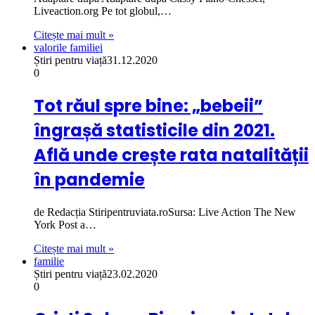
Liveaction.org Pe tot globul,…
Citește mai mult »
valorile familiei
Știri pentru viață
31.12.2020
0
Tot răul spre bine: „bebeii”
îngrașă statisticile din 2021.
Află unde crește rata natalității
în pandemie
de Redacția Stiripentruviata.roSursa: Live Action The New
York Post a…
Citește mai mult »
familie
Știri pentru viață
23.02.2020
0