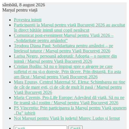
sâmbătă, 8 august 2026
Marșul pentru viață
Povestea inimii
Participanții la Marșul pentru viață București 2026 au ascultat
în direct bătăile inimii unui copil nenăscut
Comunicat post-eveniment Marșul pentru Viață 2026 –
„Solidaritate pentru amândoi”
Teodora Diana Paul: Solidaritatea pentru amândoi – pe
înțelesul tuturor / Marșul pentru Viață București 2026
Larisa Negru, persoană adoptată: Adopția – o naștere din
inimă / Marșul pentru Viață București 2026
Cristian Budău: Să nu o împingi spre o alegere pe care
sufletul ei nu și-o dorește. Prin tăcere. Prin distanță. Eu asta
am făcut / Marșul pentru Viață București 2026
Mara Epuraș, Centrul Maternal Sf. Elena: Schimbarea nu ține
de cât de mare ești, ci de cât de mult îți pasă / Marșul pentru
Viață București 2026
Maria Czernin, Pro-Life Europe: Adevărul dă viață. Să nu ne
fie teamă să-l rostim / Marșul pentru Viață București 2026
PS Vincențiu: Prin participarea la Marșul pentru Viață spunem
„Da” iubirii
Noi Marșuri pentru Viață în județul Mureș: Luduș și Iernut
Caută