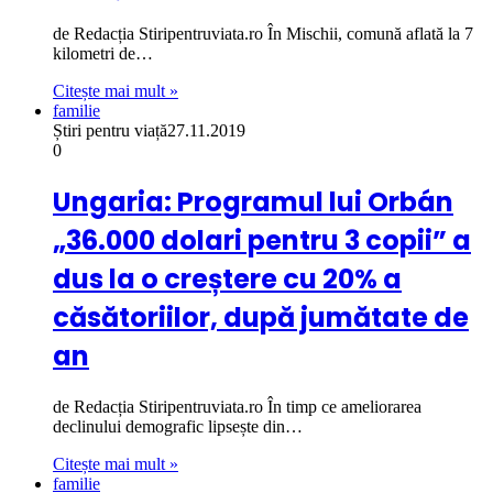
de Redacția Stiripentruviata.ro În Mischii, comună aflată la 7
kilometri de…
Citește mai mult »
familie
Știri pentru viață
27.11.2019
0
Ungaria: Programul lui Orbán
„36.000 dolari pentru 3 copii” a
dus la o creștere cu 20% a
căsătoriilor, după jumătate de
an
de Redacția Stiripentruviata.ro În timp ce ameliorarea
declinului demografic lipsește din…
Citește mai mult »
familie