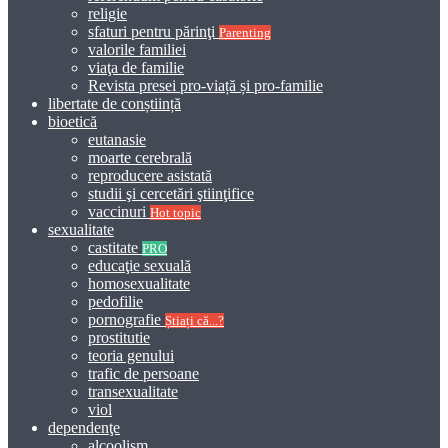
religie
sfaturi pentru părinţi
Parenting
valorile familiei
viaţa de familie
Revista presei pro-viață și pro-familie
libertate de conștiință
bioetică
eutanasie
moarte cerebrală
reproducere asistată
studii şi cercetări ştiinţifice
vaccinuri
Hot topic
sexualitate
castitate
PRO
educaţie sexuală
homosexualitate
pedofilie
pornografie
Știați că...?
prostitutie
teoria genului
trafic de persoane
transexualitate
viol
dependenţe
alcoolism