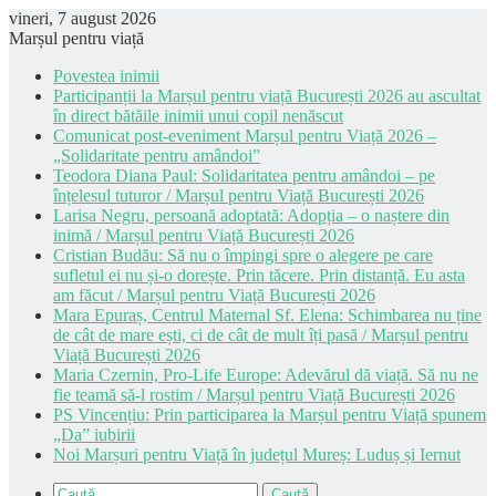
vineri, 7 august 2026
Marșul pentru viață
Povestea inimii
Participanții la Marșul pentru viață București 2026 au ascultat
în direct bătăile inimii unui copil nenăscut
Comunicat post-eveniment Marșul pentru Viață 2026 –
„Solidaritate pentru amândoi”
Teodora Diana Paul: Solidaritatea pentru amândoi – pe
înțelesul tuturor / Marșul pentru Viață București 2026
Larisa Negru, persoană adoptată: Adopția – o naștere din
inimă / Marșul pentru Viață București 2026
Cristian Budău: Să nu o împingi spre o alegere pe care
sufletul ei nu și-o dorește. Prin tăcere. Prin distanță. Eu asta
am făcut / Marșul pentru Viață București 2026
Mara Epuraș, Centrul Maternal Sf. Elena: Schimbarea nu ține
de cât de mare ești, ci de cât de mult îți pasă / Marșul pentru
Viață București 2026
Maria Czernin, Pro-Life Europe: Adevărul dă viață. Să nu ne
fie teamă să-l rostim / Marșul pentru Viață București 2026
PS Vincențiu: Prin participarea la Marșul pentru Viață spunem
„Da” iubirii
Noi Marșuri pentru Viață în județul Mureș: Luduș și Iernut
Caută