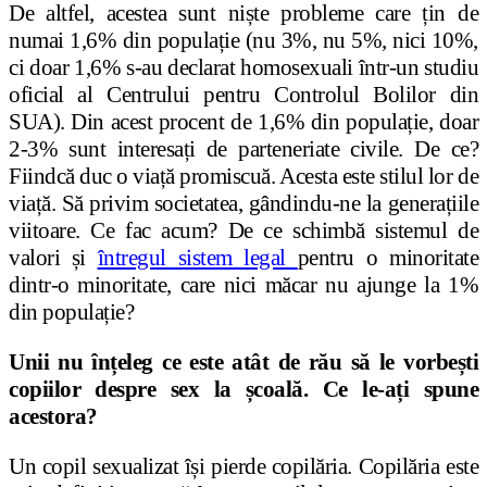
De altfel, acestea sunt niște probleme care țin de
numai 1,6% din populație (nu 3%, nu 5%, nici 10%,
ci doar 1,6% s-au declarat homosexuali într-un studiu
oficial al Centrului pentru Controlul Bolilor din
SUA). Din acest procent de 1,6% din populație, doar
2-3% sunt interesați de parteneriate civile. De ce?
Fiindcă duc o viață promiscuă. Acesta este stilul lor de
viață. Să privim societatea, gândindu-ne la generațiile
viitoare. Ce fac acum? De ce schimbă sistemul de
valori și
întregul sistem legal
pentru o minoritate
dintr-o minoritate, care nici măcar nu ajunge la 1%
din populație?
Unii nu înțeleg ce este atât de rău să le vorbești
copiilor despre sex la școală. Ce le-ați spune
acestora?
Un copil sexualizat își pierde copilăria. Copilăria este