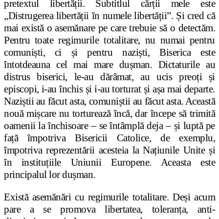
pretextul libertății. Subtitlul cărții mele este
„Distrugerea libertății în numele libertății”. Și cred că
mai există o asemănare pe care trebuie să o detectăm.
Pentru toate regimurile totalitare, nu numai pentru
comuniști, ci și pentru naziști, Biserica este
întotdeauna cel mai mare dușman. Dictaturile au
distrus biserici, le-au dărâmat, au ucis preoți și
episcopi, i-au închis și i-au torturat și așa mai departe.
Naziștii au făcut asta, comuniștii au făcut asta. Această
nouă mișcare nu torturează încă, dar începe să trimită
oamenii la închisoare – se întâmplă deja – și luptă pe
față împotriva Bisericii Catolice, de exemplu,
împotriva reprezentării acesteia la Națiunile Unite și
în instituțiile Uniunii Europene. Aceasta este
principalul lor dușman.
Există asemănări cu regimurile totalitare. Deși acum
pare a se promova libertatea, toleranța, anti-