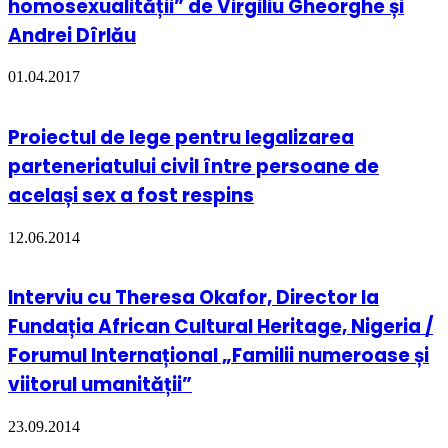
homosexualității” de Virgiliu Gheorghe și
Andrei Dîrlău
01.04.2017
Proiectul de lege pentru legalizarea
parteneriatului civil între persoane de
același sex a fost respins
12.06.2014
Interviu cu Theresa Okafor, Director la
Fundația African Cultural Heritage, Nigeria /
Forumul Internațional „Familii numeroase și
viitorul umanității”
23.09.2014