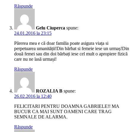
Răspunde
Gelu Ciuperca
spune:
24.01.2016 la 23:15
Părerea mea e că doar familia poate asigura viața si
perpetuarea umanității!Din bărbat si femeie iese un urmaș!Din
două femei sau din doi bărbați iese cel mult o apropiere fizică
care nu ne lasă urmași!
Răspunde
ROZALIA B
spune:
26.02.2016 la 12:40
FELICITARI PENTRU DOAMNA GABRIELE!! MA
BUCUR CA MAI SUNT OAMENI CARE TRAG
SEMNALE DE ALARMA.
Răspunde