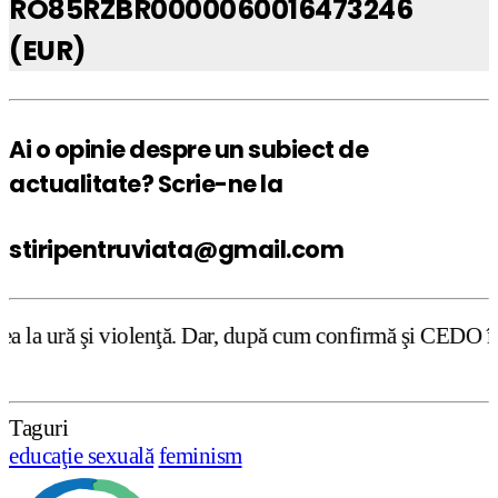
RO85RZBR0000060016473246
(EUR)
Ai o opinie despre un subiect de
actualitate? Scrie-ne la
stiripentruviata@gmail.com
ţă. Dar, după cum confirmă şi CEDO în cazul Handyside vs. 
Taguri
educaţie sexuală
feminism