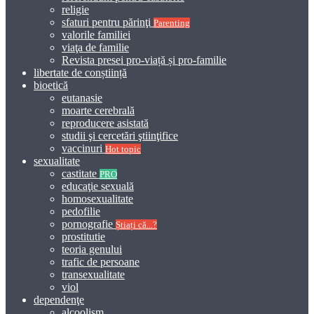
religie
sfaturi pentru părinţi
Parenting
valorile familiei
viaţa de familie
Revista presei pro-viață și pro-familie
libertate de conștiință
bioetică
eutanasie
moarte cerebrală
reproducere asistată
studii şi cercetări ştiinţifice
vaccinuri
Hot topic
sexualitate
castitate
PRO
educaţie sexuală
homosexualitate
pedofilie
pornografie
Știați că...?
prostitutie
teoria genului
trafic de persoane
transexualitate
viol
dependenţe
alcoolism