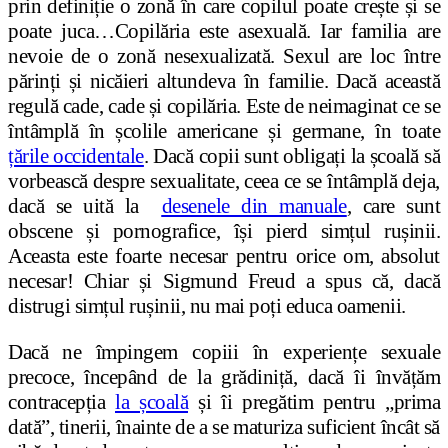
prin definiție o zonă în care copilul poate crește și se
poate juca…Copilăria este asexuală. Iar familia are
nevoie de o zonă nesexualizată. Sexul are loc între
părinți și nicăieri altundeva în familie. Dacă această
regulă cade, cade și copilăria. Este de neimaginat ce se
întâmplă în școlile americane și germane, în toate
țările occidentale
. Dacă copii sunt obligați la școală să
vorbească despre sexualitate, ceea ce se întâmplă deja,
dacă se uită la
desenele din manuale
, care sunt
obscene și pornografice, își pierd simțul rușinii.
Aceasta este foarte necesar pentru orice om, absolut
necesar! Chiar și Sigmund Freud a spus că, dacă
distrugi simțul rușinii, nu mai poți educa oamenii.
Dacă ne împingem copiii în experiențe sexuale
precoce, începând de la grădiniță, dacă îi învățăm
contracepția
la școală
și îi pregătim pentru „prima
dată”, tinerii, înainte de a se maturiza suficient încât să