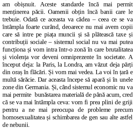
am obișnuit. Aceste standarde încă mai permit
menținerea păcii. Oamenii obțin încă banii care le
trebuie. Odată ce aceasta va cădea – ceea ce se va
întâmpla foarte curând, deoarece nu mai avem copii
care să intre pe piața muncii și să plătească taxe și
contribuții sociale – sistemul social nu va mai putea
funcționa și vom intra într-o zonă în care brutalitatea
și violența vor deveni omniprezente în societate. A
început deja: la Paris, la Londra, am văzut deja părți
din oraș în flăcări. Și vom mai vedea. La voi în țară e
multă sărăcie. Dar aceasta începe să apară și în unele
zone din Germania. Și, când sistemul economic nu va
mai permite bunăstarea materială de până acum, cred
că se va mai întâmpla ceva: vom fi prea plini de griji
pentru a ne mai preocupa de probleme precum
homosexualitatea și schimbarea de gen sau alte astfel
de nebunii.