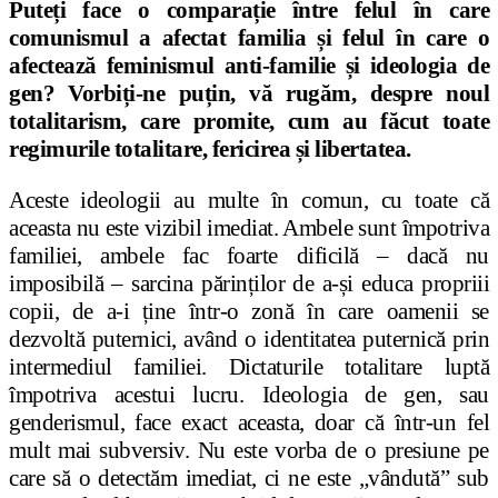
Puteți face o comparație între felul în care
comunismul a afectat familia și felul în care o
afectează feminismul anti-familie și ideologia de
gen? Vorbiți-ne puțin, vă rugăm, despre noul
totalitarism, care promite, cum au făcut toate
regimurile totalitare, fericirea și libertatea.
Aceste ideologii au multe în comun, cu toate că
aceasta nu este vizibil imediat. Ambele sunt împotriva
familiei, ambele fac foarte dificilă – dacă nu
imposibilă – sarcina părinților de a-și educa propriii
copii, de a-i ține într-o zonă în care oamenii se
dezvoltă puternici, având o identitatea puternică prin
intermediul familiei. Dictaturile totalitare luptă
împotriva acestui lucru. Ideologia de gen, sau
genderismul, face exact aceasta, doar că într-un fel
mult mai subversiv. Nu este vorba de o presiune pe
care să o detectăm imediat, ci ne este „vândută” sub