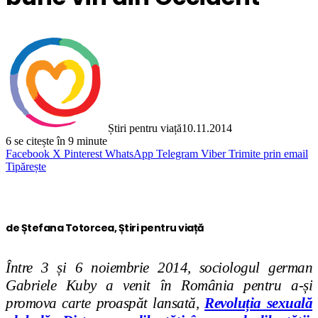
Știri pentru viață
10.11.2014
6
se citește în 9 minute
Facebook
X
Pinterest
WhatsApp
Telegram
Viber
Trimite prin email
Tipărește
de Ștefana Totorcea, Știri pentru viață
Între 3 și 6 noiembrie 2014, sociologul german
Gabriele Kuby a venit în România pentru a-și
promova carte proaspăt lansată,
Revoluția sexuală