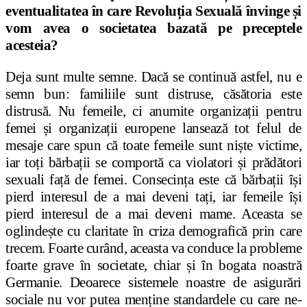
eventualitatea în care Revoluția Sexuală învinge și
vom avea o societatea bazată pe preceptele
acesteia?
Deja sunt multe semne. Dacă se continuă astfel, nu e
semn bun: familiile sunt distruse, căsătoria este
distrusă. Nu femeile, ci anumite organizații pentru
femei și organizații europene lansează tot felul de
mesaje care spun că toate femeile sunt niște victime,
iar toți bărbații se comportă ca violatori și prădători
sexuali față de femei. Consecința este că bărbații își
pierd interesul de a mai deveni tați, iar femeile își
pierd interesul de a mai deveni mame. Aceasta se
oglindește cu claritate în criza demografică prin care
trecem. Foarte curând, aceasta va conduce la probleme
foarte grave în societate, chiar și în bogata noastră
Germanie. Deoarece sistemele noastre de asigurări
sociale nu vor putea menține standardele cu care ne-