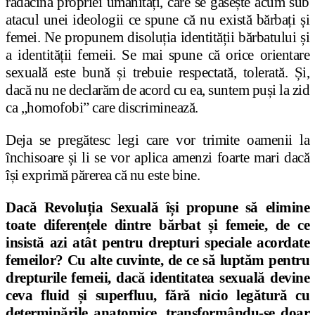
rădăcina propriei umanități, care se găsește acum sub
atacul unei ideologii ce spune că nu există bărbați și
femei. Ne propunem disoluția identității bărbatului și
a identității femeii. Se mai spune că orice orientare
sexuală este bună și trebuie respectată, tolerată. Și,
dacă nu ne declarăm de acord cu ea, suntem puși la zid
ca „homofobi” care discriminează.
Deja se pregătesc legi care vor trimite oamenii la
închisoare și li se vor aplica amenzi foarte mari dacă
își exprimă părerea că nu este bine.
Dacă Revoluția Sexuală își propune să elimine
toate diferențele dintre bărbat și femeie, de ce
insistă azi atât pentru drepturi speciale acordate
femeilor? Cu alte cuvinte, de ce să luptăm pentru
drepturile femeii, dacă identitatea sexuală devine
ceva fluid și superfluu, fără nicio legătură cu
determinările anatomice, transformându-se doar