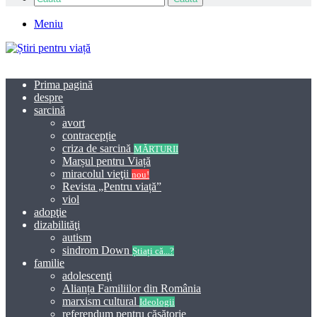
Meniu
Prima pagină
despre
sarcină
avort
contracepție
criza de sarcină
MĂRTURII
Marșul pentru Viață
miracolul vieţii
nou!
Revista „Pentru viață”
viol
adopţie
dizabilităţi
autism
sindrom Down
Știați că...?
familie
adolescenţi
Alianța Familiilor din România
marxism cultural
Ideologii
referendum pentru căsătorie