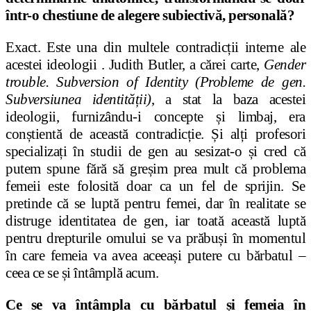
într-o chestiune de alegere subiectivă, personală?
Exact. Este una din multele contradicții interne ale
acestei ideologii . Judith Butler, a cărei carte,
Gender
trouble. Subversion of Identity (Probleme de gen.
Subversiunea identității)
, a stat la baza acestei
ideologii, furnizându-i concepte și limbaj, era
conștientă de această contradicție. Și alți profesori
specializați în studii de gen au sesizat-o și cred că
putem spune fără să greșim prea mult că problema
femeii este folosită doar ca un fel de sprijin. Se
pretinde că se luptă pentru femei, dar în realitate se
distruge identitatea de gen, iar toată această luptă
pentru drepturile omului se va prăbuși în momentul
în care femeia va avea aceeași putere cu bărbatul –
ceea ce se și întâmplă acum.
Ce se va întâmpla cu bărbatul și femeia în