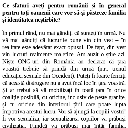
Ce sfaturi aveți pentru românii și în general
pentru toți oamenii care vor să-și păstreze familia
și identitatea neștirbite?
În primul rând, nu mai gândiți că sunteți în urmă. Nu
vă mai gândiți că lucrurile bune vin din vest – în
realitate este adevărat exact opusul. De fapt, din vest
vin lucruri realmente malefice. Am auzit o știre azi.
Niște ONG-uri din România au declarat că țara
voastră trebuie să prindă din urmă (n.r.: trenul
educației sexuale din Occident). Puteți fi foarte fericiți
că această distrugere nu a avut încă loc în țara voastră.
Și ar trebui să vă mobilizați în toată țara în orice
coaliție posibilă, cu oricine, inclusiv de peste granițe,
și cu oricine din interiorul țării care poate lupta
împotriva acestui lucru. Vor să ajungă la copiii voștri!
Îi vor sexualiza, iar sexualizarea copiilor va prăbuși
civilizația. Fiindcă va prăbuși mai întâi familia.