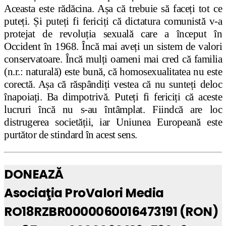
Aceasta este rădăcina. Așa că trebuie să faceți tot ce
puteți. Și puteți fi fericiți că dictatura comunistă v-a
protejat de revoluția sexuală care a început în
Occident în 1968. Încă mai aveți un sistem de valori
conservatoare. Încă mulți oameni mai cred că familia
(n.r.: naturală) este bună, că homosexualitatea nu este
corectă. Așa că răspândiți vestea că nu sunteți deloc
înapoiați. Ba dimpotrivă. Puteți fi fericiți că aceste
lucruri încă nu s-au întâmplat. Fiindcă are loc
distrugerea societății, iar Uniunea Europeană este
purtător de stindard în acest sens.
DONEAZĂ
Asociaţia ProValori Media
RO18RZBR0000060016473191 (RON)