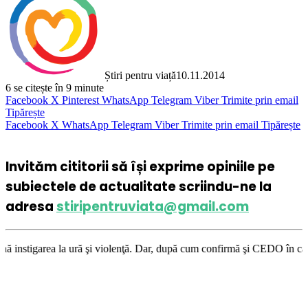
Știri pentru viață
10.11.2014
6
se citește în 9 minute
Facebook
X
Pinterest
WhatsApp
Telegram
Viber
Trimite prin email
Tipărește
Facebook
X
WhatsApp
Telegram
Viber
Trimite prin email
Tipărește
Invităm cititorii să își exprime opiniile pe
subiectele de actualitate scriindu-ne la
adresa
stiripentruviata@gmail.com
ă şi violenţă. Dar, după cum confirmă şi CEDO în cazul Handyside vs. UK 