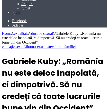
droguri
fumat
opinii
Facebook
Sidebar
Home
/
sexualitate
/
educaţie sexuală
/
Gabriele Kuby: „România nu
este deloc înapoiată, ci dimpotrivă. Să nu credeți că toate lucrurile
bune vin din Occident”
educaţie sexuală
homosexualitate
valorile familiei
Gabriele Kuby: „România
nu este deloc înapoiată,
ci dimpotrivă. Să nu
credeți că toate lucrurile
bune vin din Occident”