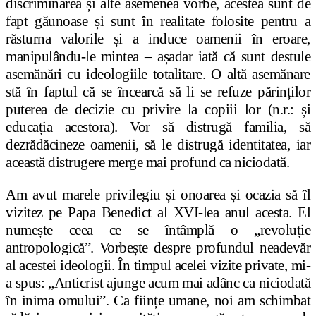
discriminarea și alte asemenea vorbe, acestea sunt de
fapt găunoase și sunt în realitate folosite pentru a
răsturna valorile și a induce oamenii în eroare,
manipulându-le mintea – așadar iată că sunt destule
asemănări cu ideologiile totalitare. O altă asemănare
stă în faptul că se încearcă să li se refuze părinților
puterea de decizie cu privire la copiii lor (n.r.: și
educația acestora). Vor să distrugă familia, să
dezrădăcineze oamenii, să le distrugă identitatea, iar
această distrugere merge mai profund ca niciodată.
Am avut marele privilegiu și onoarea și ocazia să îl
vizitez pe Papa Benedict al XVI-lea anul acesta. El
numește ceea ce se întâmplă o „revoluție
antropologică”. Vorbește despre profundul neadevăr
al acestei ideologii. În timpul acelei vizite private, mi-
a spus: „Anticrist ajunge acum mai adânc ca niciodată
în inima omului”. Ca ființe umane, noi am schimbat