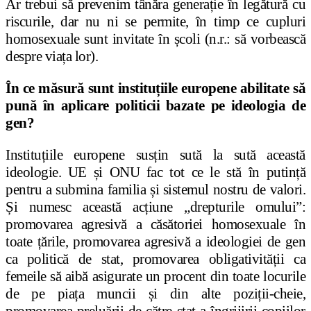
Ar trebui să prevenim tânăra generație în legătură cu
riscurile, dar nu ni se permite, în timp ce cupluri
homosexuale sunt invitate în școli (n.r.: să vorbească
despre viața lor).
În ce măsură sunt instituțiile europene abilitate să
pună în aplicare politicii bazate pe ideologia de
gen?
Instituțiile europene susțin sută la sută această
ideologie. UE și ONU fac tot ce le stă în putință
pentru a submina familia și sistemul nostru de valori.
Și numesc această acțiune „drepturile omului”:
promovarea agresivă a căsătoriei homosexuale în
toate țările, promovarea agresivă a ideologiei de gen
ca politică de stat, promovarea obligativității ca
femeile să aibă asigurate un procent din toate locurile
de pe piața muncii și din alte poziții-cheie,
promovarea preluării de către stat a îngrijirii copiilor