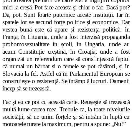
mici la creșă. Pot face aceasta și chiar o fac. Dacă pot?
Da, pot. Sunt foarte puternice aceste instituții. Iar în
spatele lor se ascund forțe politice și economice. Dar
vestea bună este că apare și rezistența politică: în
Franța, în Lituania, unde a fost interzisă propaganda
prohomosexualitate în școli, în Ungaria, unde au
acum Constituție creștină, în Croația, unde a fost
organizat un referendum care să consfințească faptul
că numai un bărbat și o femeie se pot căsători, și în
Slovacia la fel. Astfel că în Parlamentul European se
construiește o rezistență. Se întâmplă lucruri. Oamenii
încep să se trezească.
Fac și eu ce pot cu această carte. Reușește să trezească
multă lume cartea mea. Trebuie ca, la toate nivelurile
societății, să ne unim forțele și să intrăm în luptă cu
motoarele turate la maximum, pentru a spune: „Nu!”