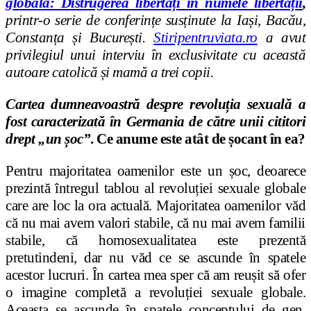
globală: Distrugerea libertăți în numele libertății
,
printr-o serie de conferințe susținute la Iași, Bacău,
Constanța și București.
Stiripentruviata.ro
a avut
privilegiul unui interviu în exclusivitate cu această
autoare catolică și mamă a trei copii.
Cartea dumneavoastră despre revoluția sexuală a
fost caracterizată în Germania de către unii cititori
drept „un șoc”
. Ce anume este atât de șocant în ea?
Pentru majoritatea oamenilor este un șoc, deoarece
prezintă întregul tablou al revoluției sexuale globale
care are loc la ora actuală. Majoritatea oamenilor văd
că nu mai avem valori stabile, că nu mai avem familii
stabile, că homosexualitatea este prezentă
pretutindeni, dar nu văd ce se ascunde în spatele
acestor lucruri. În cartea mea sper că am reușit să ofer
o imagine completă a revoluției sexuale globale.
Aceasta se ascunde în spatele conceptului de gen,