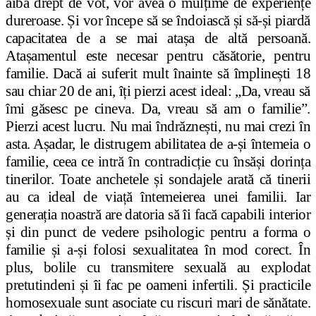
aibă drept de vot, vor avea o mulțime de experiențe
dureroase. Și vor începe să se îndoiască și să-și piardă
capacitatea de a se mai atașa de altă persoană.
Atașamentul este necesar pentru căsătorie, pentru
familie. Dacă ai suferit mult înainte să împlinești 18
sau chiar 20 de ani, îți pierzi acest ideal: „Da, vreau să
îmi găsesc pe cineva. Da, vreau să am o familie”.
Pierzi acest lucru. Nu mai îndrăznești, nu mai crezi în
asta. Așadar, le distrugem abilitatea de a-și întemeia o
familie, ceea ce intră în contradicție cu însăși dorința
tinerilor. Toate anchetele și sondajele arată că tinerii
au ca ideal de viață întemeierea unei familii. Iar
generația noastră are datoria să îi facă capabili interior
și din punct de vedere psihologic pentru a forma o
familie și a-și folosi sexualitatea în mod corect. În
plus, bolile cu transmitere sexuală au explodat
pretutindeni și îi fac pe oameni infertili. Și practicile
homosexuale sunt asociate cu riscuri mari de sănătate.