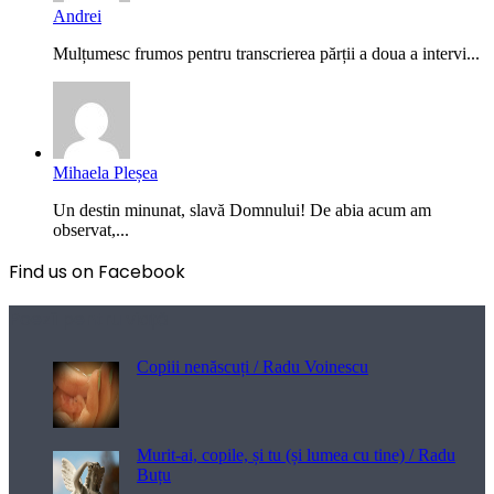
Andrei
Mulțumesc frumos pentru transcrierea părții a doua a intervi...
Mihaela Pleșea
Un destin minunat, slavă Domnului! De abia acum am
observat,...
Find us on Facebook
Poezii pentru viață
Copiii nenăscuți / Radu Voinescu
Murit-ai, copile, și tu (și lumea cu tine) / Radu
Buțu