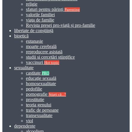
religie
sfaturi pentru părinţi
Parenting
valorile familiei
viaţa de familie
Revista presei pro-viață și pro-familie
libertate de conștiință
bioetică
eutanasie
moarte cerebrală
reproducere asistată
studii şi cercetări ştiinţifice
vaccinuri
Hot topic
sexualitate
castitate
PRO
educaţie sexuală
homosexualitate
pedofilie
pornografie
Știați că...?
prostitutie
teoria genului
trafic de persoane
transexualitate
viol
dependenţe
alcoolism