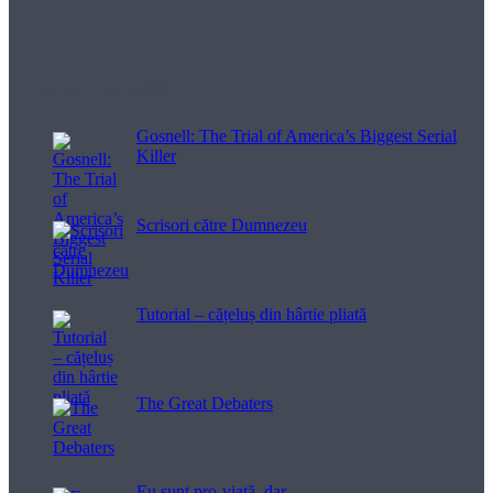
Filme pentru viață
Gosnell: The Trial of America’s Biggest Serial
Killer
Scrisori către Dumnezeu
Tutorial – cățeluș din hârtie pliată
The Great Debaters
Eu sunt pro-viață, dar…