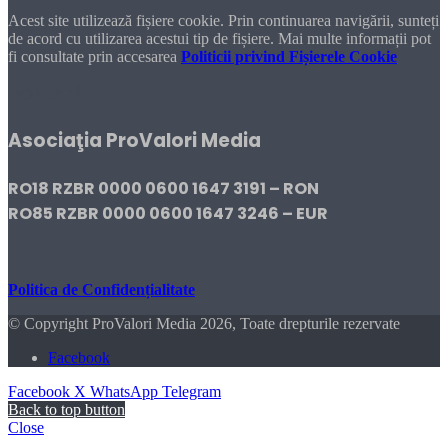
Acest site utilizează fișiere cookie. Prin continuarea navigării, sunteți
de acord cu utilizarea acestui tip de fișiere. Mai multe informații pot
fi consultate prin accesarea
Politicii privind Fișierele Cookie
DONEAZĂ!
Asociaţia ProValori Media
RO18 RZBR 0000 0600 1647 3191 – RON
RO85 RZBR 0000 0600 1647 3246 – EUR
Politica de Confidențialitate
© Copyright ProValori Media 2026, Toate drepturile rezervate
Facebook
Facebook
X
WhatsApp
Telegram
Back to top button
Close