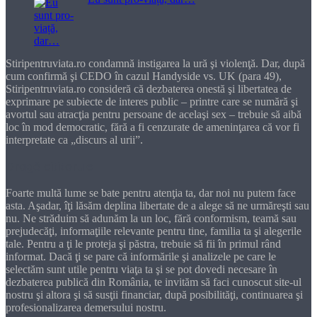
Stiripentruviata.ro condamnă instigarea la ură şi violenţă. Dar, după
cum confirmă şi CEDO în cazul Handyside vs. UK (para 49),
Stiripentruviata.ro consideră că dezbaterea onestă şi libertatea de
exprimare pe subiecte de interes public – printre care se numără şi
avortul sau atracţia pentru persoane de acelaşi sex – trebuie să aibă
loc în mod democratic, fără a fi cenzurate de ameninţarea că vor fi
interpretate ca „discurs al urii”.
Dragă cititorule
Foarte multă lume se bate pentru atenţia ta, dar noi nu putem face
asta. Aşadar, îţi lăsăm deplina libertate de a alege să ne urmăreşti sau
nu. Ne străduim să adunăm la un loc, fără conformism, teamă sau
prejudecăţi, informaţiile relevante pentru tine, familia ta şi alegerile
tale. Pentru a ţi le proteja şi păstra, trebuie să fii în primul rând
informat. Dacă ţi se pare că informările şi analizele pe care le
selectăm sunt utile pentru viaţa ta şi se pot dovedi necesare în
dezbaterea publică din România, te invităm să faci cunoscut site-ul
nostru şi altora şi să susţii financiar, după posibilităţi, continuarea şi
profesionalizarea demersului nostru.