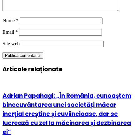
Nume
*
Email
*
Site web
Articole relaționate
Adrian Papahagi: „În România, cunoaștem
binecuvântarea unei societăți măcar
inerțial creștine și cuviincioase, dar se
lucrează cu zel la măcinarea și dezbinarea
ei”