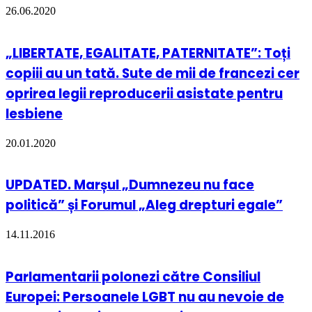
26.06.2020
„LIBERTATE, EGALITATE, PATERNITATE”: Toți
copiii au un tată. Sute de mii de francezi cer
oprirea legii reproducerii asistate pentru
lesbiene
20.01.2020
UPDATED. Marșul „Dumnezeu nu face
politică” și Forumul „Aleg drepturi egale”
14.11.2016
Parlamentarii polonezi către Consiliul
Europei: Persoanele LGBT nu au nevoie de