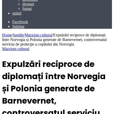
droguri
fumat
opinii
Facebook
Sidebar
Home
/
familie
/
Marxism cultural
/
Expulzări reciproce de diplomați
între Norvegia și Polonia generate de Barnevernet, controversatul
serviciu de protecţie a copilului din Norvegia
Marxism cultural
Expulzări reciproce de
diplomați între Norvegia
și Polonia generate de
Barnevernet,
controversatul serviciu