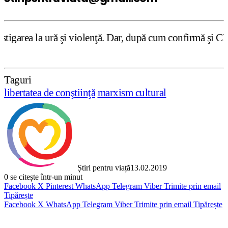
şi violenţă. Dar, după cum confirmă şi CEDO în cazul Hand
Taguri
libertatea de conştiinţă
marxism cultural
Știri pentru viață
13.02.2019
0
se citește într-un minut
Facebook
X
Pinterest
WhatsApp
Telegram
Viber
Trimite prin email
Tipărește
Facebook
X
WhatsApp
Telegram
Viber
Trimite prin email
Tipărește