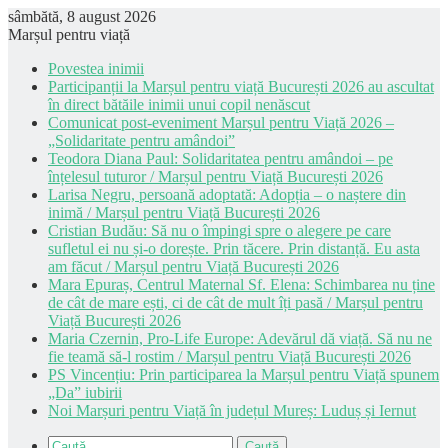
sâmbătă, 8 august 2026
Marșul pentru viață
Povestea inimii
Participanții la Marșul pentru viață București 2026 au ascultat
în direct bătăile inimii unui copil nenăscut
Comunicat post-eveniment Marșul pentru Viață 2026 –
„Solidaritate pentru amândoi”
Teodora Diana Paul: Solidaritatea pentru amândoi – pe
înțelesul tuturor / Marșul pentru Viață București 2026
Larisa Negru, persoană adoptată: Adopția – o naștere din
inimă / Marșul pentru Viață București 2026
Cristian Budău: Să nu o împingi spre o alegere pe care
sufletul ei nu și-o dorește. Prin tăcere. Prin distanță. Eu asta
am făcut / Marșul pentru Viață București 2026
Mara Epuraș, Centrul Maternal Sf. Elena: Schimbarea nu ține
de cât de mare ești, ci de cât de mult îți pasă / Marșul pentru
Viață București 2026
Maria Czernin, Pro-Life Europe: Adevărul dă viață. Să nu ne
fie teamă să-l rostim / Marșul pentru Viață București 2026
PS Vincențiu: Prin participarea la Marșul pentru Viață spunem
„Da” iubirii
Noi Marșuri pentru Viață în județul Mureș: Luduș și Iernut
Caută