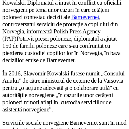
Kowalski. Diplomatul a intrat în conflict cu oficialii
norvegieni pe tema unor cazuri în care cetăţeni
polonezi contestau decizii ale
Barnevernet
,
controversatul serviciu de protecție a copilului din
Norvegia, informează Polish Press Agency
(PAP)Potrivit presei poloneze, diplomatul a ajutat
150 de familii poloneze care s-au confruntat cu
pierderea custodiei copiilor lor în Norvegia, în baza
deciziilor emise de Barnevernet.
În 2016, Slawomir Kowalski fusese numit „Consulul
Anului” de către ministerul de externe de la Varșovia
pentru „o acțiune adecvată și o colaborare utilă” cu
autoritățile norvegiene „în cazurile unor cetățeni
polonezi minori aflați în custodia serviciilor de
asistență norvegiene”.
Serviciile sociale norvegiene Barnevernet sunt în mod