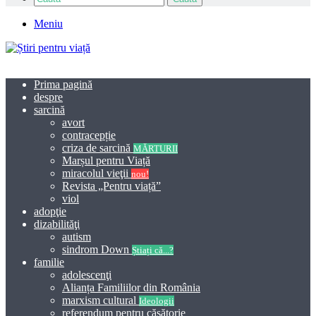
Meniu
Prima pagină
despre
sarcină
avort
contracepție
criza de sarcină
MĂRTURII
Marșul pentru Viață
miracolul vieţii
nou!
Revista „Pentru viață”
viol
adopţie
dizabilităţi
autism
sindrom Down
Știați că...?
familie
adolescenţi
Alianța Familiilor din România
marxism cultural
Ideologii
referendum pentru căsătorie