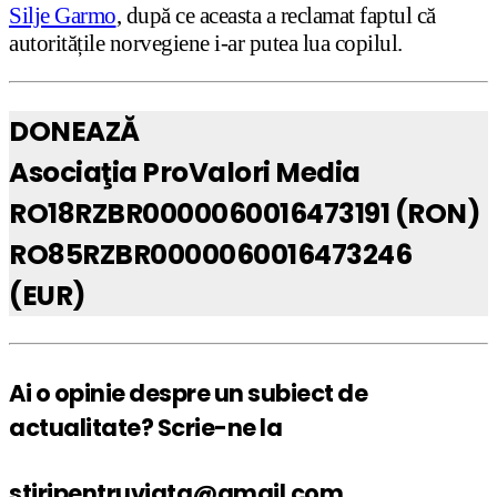
Silje Garmo
, după ce aceasta a reclamat faptul că
autoritățile norvegiene i-ar putea lua copilul.
DONEAZĂ
Asociaţia ProValori Media
RO18RZBR0000060016473191 (RON)
RO85RZBR0000060016473246
(EUR)
Ai o opinie despre un subiect de
actualitate? Scrie-ne la
stiripentruviata@gmail.com