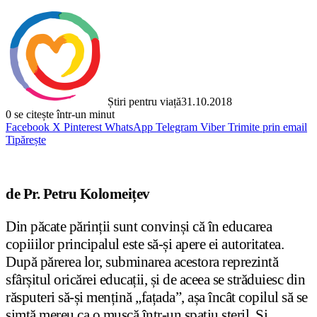
Știri pentru viață
31.10.2018
0
se citește într-un minut
Facebook
X
Pinterest
WhatsApp
Telegram
Viber
Trimite prin email
Tipărește
de Pr. Petru Kolomeițev
Din păcate părinții sunt convinși că în educarea
copiiilor principalul este să-și apere ei autoritatea.
După părerea lor, subminarea acestora reprezintă
sfârșitul oricărei educații, și de aceea se străduiesc din
răsputeri să-și mențină „fațada”, așa încât copilul să se
simtă mereu ca o muscă într-un spațiu steril. Și