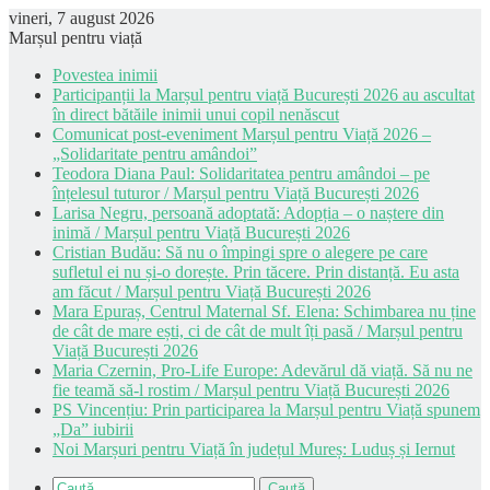
vineri, 7 august 2026
Marșul pentru viață
Povestea inimii
Participanții la Marșul pentru viață București 2026 au ascultat
în direct bătăile inimii unui copil nenăscut
Comunicat post-eveniment Marșul pentru Viață 2026 –
„Solidaritate pentru amândoi”
Teodora Diana Paul: Solidaritatea pentru amândoi – pe
înțelesul tuturor / Marșul pentru Viață București 2026
Larisa Negru, persoană adoptată: Adopția – o naștere din
inimă / Marșul pentru Viață București 2026
Cristian Budău: Să nu o împingi spre o alegere pe care
sufletul ei nu și-o dorește. Prin tăcere. Prin distanță. Eu asta
am făcut / Marșul pentru Viață București 2026
Mara Epuraș, Centrul Maternal Sf. Elena: Schimbarea nu ține
de cât de mare ești, ci de cât de mult îți pasă / Marșul pentru
Viață București 2026
Maria Czernin, Pro-Life Europe: Adevărul dă viață. Să nu ne
fie teamă să-l rostim / Marșul pentru Viață București 2026
PS Vincențiu: Prin participarea la Marșul pentru Viață spunem
„Da” iubirii
Noi Marșuri pentru Viață în județul Mureș: Luduș și Iernut
Caută