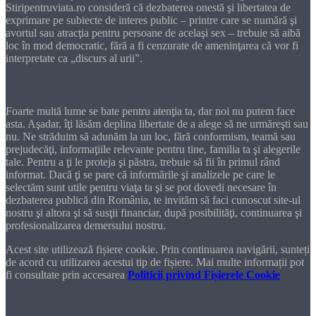
Stiripentruviata.ro consideră că dezbaterea onestă şi libertatea de
exprimare pe subiecte de interes public – printre care se numără şi
avortul sau atracţia pentru persoane de acelaşi sex – trebuie să aibă
loc în mod democratic, fără a fi cenzurate de ameninţarea că vor fi
interpretate ca „discurs al urii”.
Dragă cititorule
Foarte multă lume se bate pentru atenţia ta, dar noi nu putem face
asta. Aşadar, îţi lăsăm deplina libertate de a alege să ne urmăreşti sau
nu. Ne străduim să adunăm la un loc, fără conformism, teamă sau
prejudecăţi, informaţiile relevante pentru tine, familia ta şi alegerile
tale. Pentru a ţi le proteja şi păstra, trebuie să fii în primul rând
informat. Dacă ţi se pare că informările şi analizele pe care le
selectăm sunt utile pentru viaţa ta şi se pot dovedi necesare în
dezbaterea publică din România, te invităm să faci cunoscut site-ul
nostru şi altora şi să susţii financiar, după posibilităţi, continuarea şi
profesionalizarea demersului nostru.
Acest site utilizează fișiere cookie. Prin continuarea navigării, sunteți
de acord cu utilizarea acestui tip de fișiere. Mai multe informații pot
fi consultate prin accesarea
Politicii privind Fișierele Cookie
DONEAZĂ!