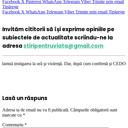
Facebook
X
Pinterest
WhatsApp
Telegram
Viber
Trimite prin email
Tipărește
Facebook
X
WhatsApp
Telegram
Viber
Trimite prin email
Tipărește
Invităm cititorii să își exprime opiniile pe
subiectele de actualitate scriindu-ne la
adresa
stiripentruviata@gmail.com
 la ură şi violenţă. Dar, după cum confirmă şi CEDO în cazul Handyside v
Lasă un răspuns
Adresa ta de email nu va fi publicată.
Câmpurile obligatorii sunt
marcate cu
*
Comentariu
*