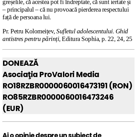
greșelile, că acestea pot fi îndreptate, că sunt iertate și
– principalul – că nu provoacă pierderea respectului
față de persoana lui.
Pr. Petru Kolomeițev,
Sufletul adolescentului. Ghid
antistres pentru părinți
, Editura Sophia, p. 22, 24, 25
DONEAZĂ
Asociaţia ProValori Media
RO18RZBR0000060016473191 (RON)
RO85RZBR0000060016473246
(EUR)
Ai o opinie despre un subiect de