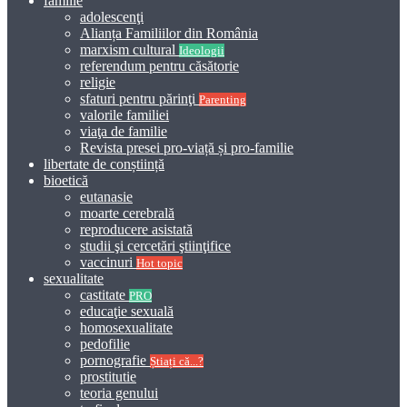
familie
adolescenţi
Alianța Familiilor din România
marxism cultural
Ideologii
referendum pentru căsătorie
religie
sfaturi pentru părinţi
Parenting
valorile familiei
viaţa de familie
Revista presei pro-viață și pro-familie
libertate de conștiință
bioetică
eutanasie
moarte cerebrală
reproducere asistată
studii şi cercetări ştiinţifice
vaccinuri
Hot topic
sexualitate
castitate
PRO
educaţie sexuală
homosexualitate
pedofilie
pornografie
Știați că...?
prostitutie
teoria genului