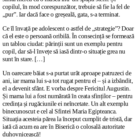
copilul, în mod corespunzător, trebuie să fie la fel de
„pur”. Iar dacă face o greșeală, gata, s-a terminat.
Ce îl învață pe adolescent o astfel de „strategie”? Doar
că el este o persoană oribilă. În consecință se formează
un tablou ciudat: părinții sunt un exemplu pentru
copil, dar să-l învețe să iasă dintr-o situație grea nu
sunt în stare. […]
Un oarecare băiat s-a purtat urât aproape patruzeci de
ani, iar mama lui s-a tot rugat pentru el – și a izbândit,
el a devenit sfânt. E vorba despre Fericitul Augustin.
Și mama lui a fost numărată în ceata sfinților – pentru
credința și rugăciunile ei neîncetate. Un alt exemplu
binecunoscut e cel al Sfintei Maria Egipteanca.
Situația acesteia părea la început cumplit de tristă, dar
iată că acum ea are în Biserică o colosală autoritate
duhovnicească!