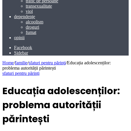
trafic de persoane
transexualitate
viol
dependenţe
alcoolism
droguri
fumat
opinii
Facebook
Sidebar
Home
/
familie
/
sfaturi pentru părinţi
/
Educația adolescenților:
problema autorității părintești
sfaturi pentru părinţi
Educația adolescenților:
problema autorității
părintești