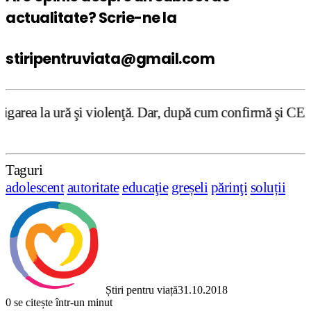
actualitate? Scrie-ne la
stiripentruviata@gmail.com
violenţă. Dar, după cum confirmă şi CEDO în cazul Handysi
Taguri
adolescent
autoritate
educaţie
greșeli
părinţi
soluții
Știri pentru viață
31.10.2018
0
se citește într-un minut