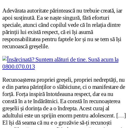
Adevărata autoritate părintească nu trebuie creată, iar
apoi susținută. Ea se naște singură, fără eforturi
speciale, atunci când copilul vede că în relația dintre
părinții lui există respect, că ei își asumă
responsabilitatea pentru faptele lor și nu se tem să își
recunoască greșelile.
Recunoașterea propriei greșeli, propriei nedreptăți, nu
e din partea părinților o slăbiciune, ci o manifestare de
forță. Forța inspiră întotdeauna respect, dar ea nu
constă în a te îndărătnici. Ea constă în recunoașterea
greșelii și dorința de a o îndrepta. Acest curaj al
adultului este un sprijin enorm pentru adolescent. […]
El își dă seama că nu e o grozăvie să-ți recunoști