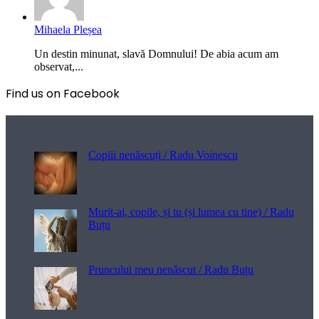
Mihaela Pleșea
Un destin minunat, slavă Domnului! De abia acum am
observat,...
Find us on Facebook
Poezii pentru viață
Copiii nenăscuți / Radu Voinescu
Murit-ai, copile, și tu (și lumea cu tine) / Radu
Buțu
Pruncului meu nenăscut / Radu Buțu