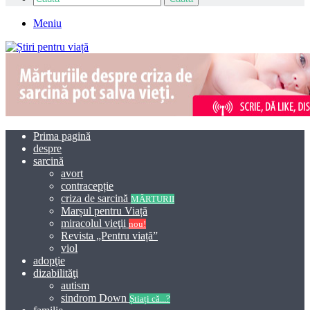
Meniu
Prima pagină
despre
sarcină
avort
contracepție
criza de sarcină
MĂRTURII
Marșul pentru Viață
miracolul vieţii
nou!
Revista „Pentru viață”
viol
adopţie
dizabilităţi
autism
sindrom Down
Știați că...?