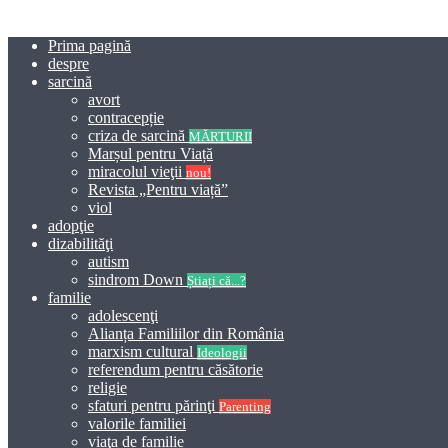
Prima pagină
despre
sarcină
avort
contracepție
criza de sarcină
MĂRTURII
Marșul pentru Viață
miracolul vieţii
nou!
Revista „Pentru viață”
viol
adopţie
dizabilităţi
autism
sindrom Down
Știați că...?
familie
adolescenţi
Alianța Familiilor din România
marxism cultural
Ideologii
referendum pentru căsătorie
religie
sfaturi pentru părinţi
Parenting
valorile familiei
viaţa de familie