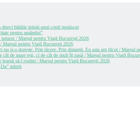
 direct bătăile inimii unui copil nenăscut
itate pentru amândoi”
 tuturor / Marșul pentru Viață București 2026
 / Marșul pentru Viață București 2026
i nu și-o dorește. Prin tăcere. Prin distanță. Eu asta am făcut / Marșul
cât de mare ești, ci de cât de mult îți pasă / Marșul pentru Viață Bucur
e teamă să-l rostim / Marșul pentru Viață București 2026
Da” iubirii