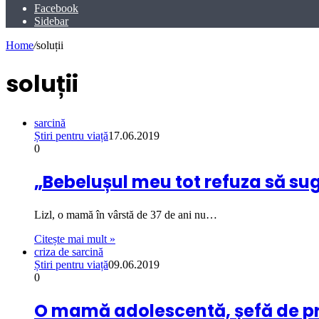
Facebook
Sidebar
Home
/
soluții
soluții
sarcină
Știri pentru viață
17.06.2019
0
„Bebelușul meu tot refuza să sug
Lizl, o mamă în vârstă de 37 de ani nu…
Citește mai mult »
criza de sarcină
Știri pentru viață
09.06.2019
0
O mamă adolescentă, șefă de prom