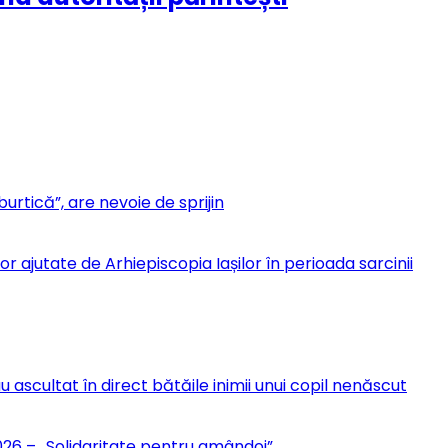
urtică”, are nevoie de sprijin
r ajutate de Arhiepiscopia Iașilor în perioada sarcinii
u ascultat în direct bătăile inimii unui copil nenăscut
6 – „Solidaritate pentru amândoi”