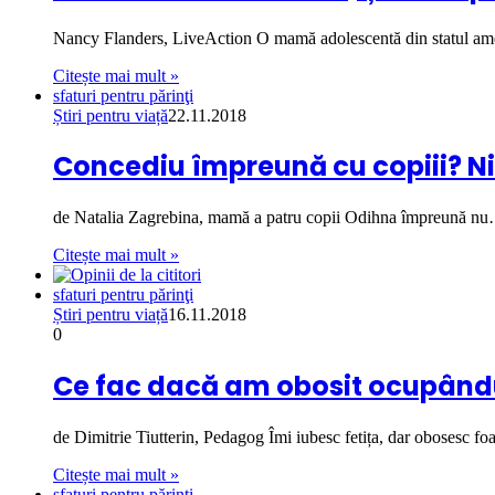
Nancy Flanders, LiveAction O mamă adolescentă din statul a
Citește mai mult »
sfaturi pentru părinţi
Știri pentru viață
22.11.2018
Concediu împreună cu copiii? Ni
de Natalia Zagrebina, mamă a patru copii Odihna împreună n
Citește mai mult »
sfaturi pentru părinţi
Știri pentru viață
16.11.2018
0
Ce fac dacă am obosit ocupând
de Dimitrie Tiutterin, Pedagog Îmi iubesc fetița, dar obosesc f
Citește mai mult »
sfaturi pentru părinţi