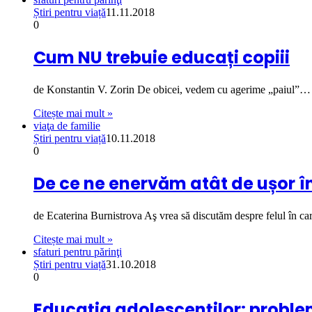
Știri pentru viață
11.11.2018
0
Cum NU trebuie educați copiii
de Konstantin V. Zorin De obicei, vedem cu agerime „paiul”…
Citește mai mult »
viaţa de familie
Știri pentru viață
10.11.2018
0
De ce ne enervăm atât de ușor în
de Ecaterina Burnistrova Aş vrea să discutăm despre felul în c
Citește mai mult »
sfaturi pentru părinţi
Știri pentru viață
31.10.2018
0
Educația adolescenților: problem