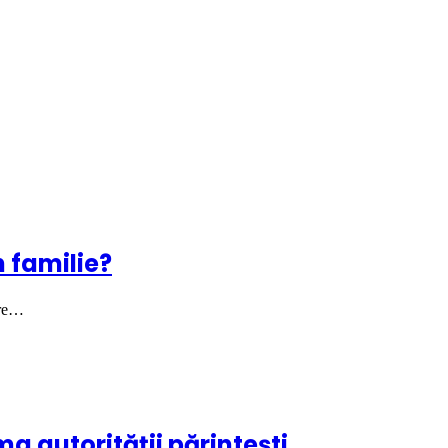
 familie?
are…
a autorității părintești