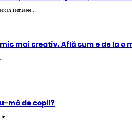
merican Tennessee…
mic mai creativ. Află cum e de la o 
u…
u-mă de copii?
oarte…