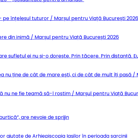
 pe înțelesul tuturor / Marșul pentru Viață București 202
re din inimă / Marșul pentru Viață București 2026
re sufletul ei nu și-o dorește. Prin tăcere. Prin distanță.
 nu ține de cât de mare ești, ci de cât de mult îți pasă /
Să nu ne fie teamă să-l rostim / Marșul pentru Viață Bucu
urtică”, are nevoie de sprijin
r ajutate de Arhiepiscopia Iașilor în perioada sarcinii