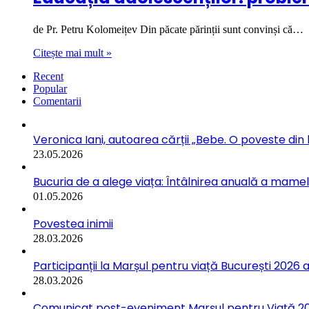
de Pr. Petru Kolomeițev Din păcate părinții sunt convinși că…
Citește mai mult »
Recent
Popular
Comentarii
Veronica Iani, autoarea cărții „Bebe. O poveste din b
23.05.2026
Bucuria de a alege viața: Întâlnirea anuală a mamelo
01.05.2026
Povestea inimii
28.03.2026
Participanții la Marșul pentru viață București 2026 a
28.03.2026
Comunicat post-eveniment Marșul pentru Viață 202