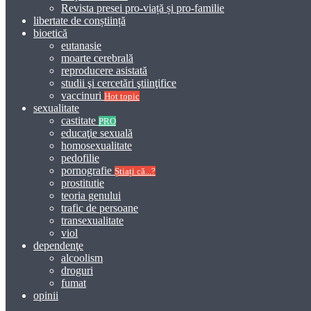
Revista presei pro-viață și pro-familie
libertate de conștiință
bioetică
eutanasie
moarte cerebrală
reproducere asistată
studii şi cercetări ştiinţifice
vaccinuri
Hot topic
sexualitate
castitate
PRO
educaţie sexuală
homosexualitate
pedofilie
pornografie
Știați că...?
prostitutie
teoria genului
trafic de persoane
transexualitate
viol
dependenţe
alcoolism
droguri
fumat
opinii