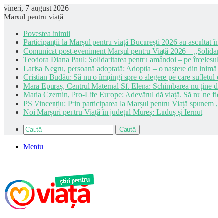
vineri, 7 august 2026
Marșul pentru viață
Povestea inimii
Participanții la Marșul pentru viață București 2026 au ascultat în
Comunicat post-eveniment Marșul pentru Viață 2026 – „Solidar
Teodora Diana Paul: Solidaritatea pentru amândoi – pe înțelesul
Larisa Negru, persoană adoptată: Adopția – o naștere din inimă
Cristian Budău: Să nu o împingi spre o alegere pe care sufletul e
Mara Epuraș, Centrul Maternal Sf. Elena: Schimbarea nu ține de 
Maria Czernin, Pro-Life Europe: Adevărul dă viață. Să nu ne fi
PS Vincențiu: Prin participarea la Marșul pentru Viață spunem „
Noi Marșuri pentru Viață în județul Mureș: Luduș și Iernut
Caută
Meniu