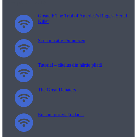
Filme pentru viață
Gosnell: The Trial of America’s Biggest Serial
Killer
Scrisori către Dumnezeu
Tutorial – cățeluș din hârtie pliată
The Great Debaters
Eu sunt pro-viață, dar…