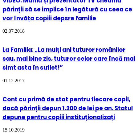
VIDEO. Mamă și prezentator TV cheamă
părinții să se implice în legătură cu ceea ce
vor învăța copiii depsre familie
02.07.2018
La Familia: „La mulți ani tuturor românilor
sau, mai bine zis, tuturor celor care încă mai
simt asta în suflet!”
01.12.2017
Cont cu primă de stat pentru fiecare copil,
dacă părinții depun 1.200 de lei pe an. Statul
depune pentru copiii instituționalizați
15.10.2019