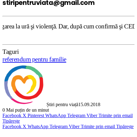
stiripentruviata@gmail.com
ţă. Dar, după cum confirmă şi CEDO în cazul Handyside vs.
Taguri
referendum pentru familie
Știri pentru viață
15.09.2018
0
Mai puțin de un minut
Facebook
X
Pinterest
WhatsApp
Telegram
Viber
Trimite prin email
Tipărește
Facebook
X
WhatsApp
Telegram
Viber
Trimite prin email
Tipărește