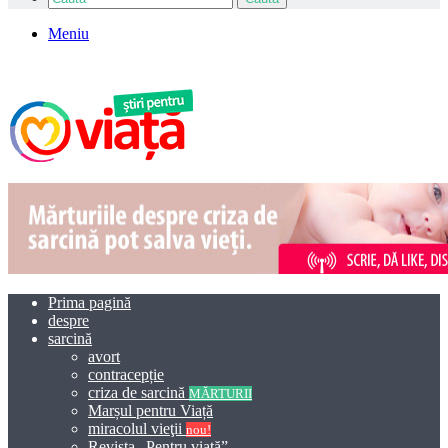
Meniu
Prima pagină
despre
sarcină
avort
contracepție
criza de sarcină
MĂRTURII
Marșul pentru Viață
miracolul vieţii
nou!
Revista „Pentru viață”