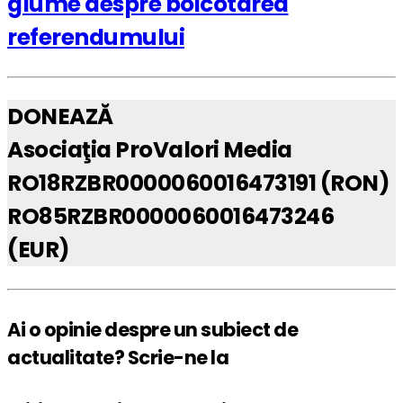
glume despre boicotarea
referendumului
DONEAZĂ
Asociaţia ProValori Media
RO18RZBR0000060016473191 (RON)
RO85RZBR0000060016473246
(EUR)
Ai o opinie despre un subiect de
actualitate? Scrie-ne la