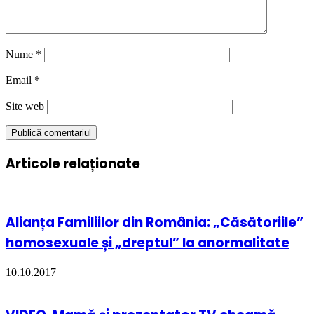
Nume
*
Email
*
Site web
Articole relaționate
Alianța Familiilor din România: „Căsătoriile”
homosexuale și „dreptul” la anormalitate
10.10.2017