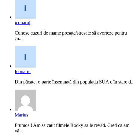
iconarul
Cunosc cazuri de mame presate/stresate să avorteze pentru
că...
Iconarul
Din păcate, o parte însemnată din populația SUA e în stare d...
Marius
Frumos ! Am sa caut filmele Rocky sa le revăd. Cred ca am
vă...