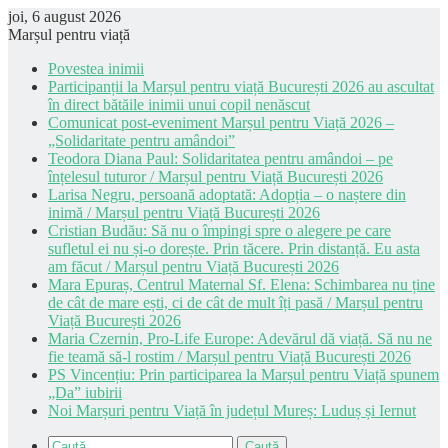
joi, 6 august 2026
Marșul pentru viață
Povestea inimii
Participanții la Marșul pentru viață București 2026 au ascultat
în direct bătăile inimii unui copil nenăscut
Comunicat post-eveniment Marșul pentru Viață 2026 –
„Solidaritate pentru amândoi”
Teodora Diana Paul: Solidaritatea pentru amândoi – pe
înțelesul tuturor / Marșul pentru Viață București 2026
Larisa Negru, persoană adoptată: Adopția – o naștere din
inimă / Marșul pentru Viață București 2026
Cristian Budău: Să nu o împingi spre o alegere pe care
sufletul ei nu și-o dorește. Prin tăcere. Prin distanță. Eu asta
am făcut / Marșul pentru Viață București 2026
Mara Epuraș, Centrul Maternal Sf. Elena: Schimbarea nu ține
de cât de mare ești, ci de cât de mult îți pasă / Marșul pentru
Viață București 2026
Maria Czernin, Pro-Life Europe: Adevărul dă viață. Să nu ne
fie teamă să-l rostim / Marșul pentru Viață București 2026
PS Vincențiu: Prin participarea la Marșul pentru Viață spunem
„Da” iubirii
Noi Marșuri pentru Viață în județul Mureș: Luduș și Iernut
Caută