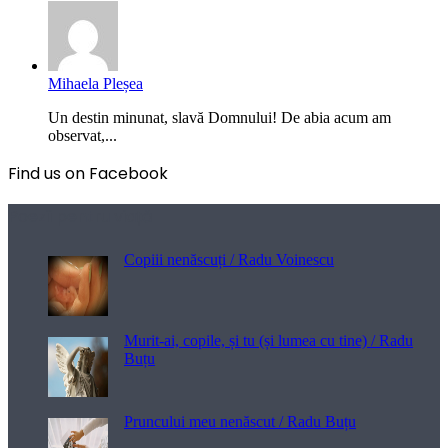
Mihaela Pleșea
Un destin minunat, slavă Domnului! De abia acum am
observat,...
Find us on Facebook
Poezii pentru viață
Copiii nenăscuți / Radu Voinescu
Murit-ai, copile, și tu (și lumea cu tine) / Radu
Buțu
Pruncului meu nenăscut / Radu Buțu