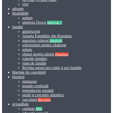
viol
adopţie
dizabilităţi
autism
sindrom Down
Știați că...?
familie
adolescenţi
Alianța Familiilor din România
marxism cultural
Ideologii
referendum pentru căsătorie
religie
sfaturi pentru părinţi
Parenting
valorile familiei
viaţa de familie
Revista presei pro-viață și pro-familie
libertate de conștiință
bioetică
eutanasie
moarte cerebrală
reproducere asistată
studii şi cercetări ştiinţifice
vaccinuri
Hot topic
sexualitate
castitate
PRO