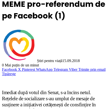
MEME pro-referendum de
pe Facebook (1)
Știri pentru viață
15.09.2018
0
Mai puțin de un minut
Facebook
X
Pinterest
WhatsApp
Telegram
Viber
Trimite prin email
Tipărește
Imediat după votul din Senat, s-a încins netul.
Rețelele de socializare s-au umplut de mesaje de
susținere a inițiativei cetățenești de consfințire în