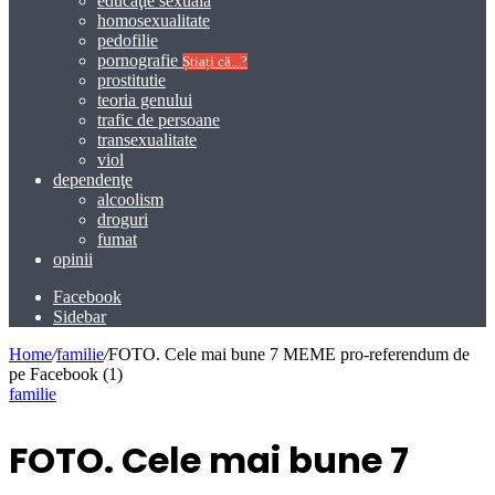
educaţie sexuală
homosexualitate
pedofilie
pornografie
Știați că...?
prostitutie
teoria genului
trafic de persoane
transexualitate
viol
dependenţe
alcoolism
droguri
fumat
opinii
Facebook
Sidebar
Home
/
familie
/
FOTO. Cele mai bune 7 MEME pro-referendum de
pe Facebook (1)
familie
FOTO. Cele mai bune 7