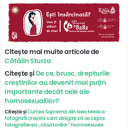
Citește mai multe articole de
Cătălin Sturza
Citește și
De ce, brusc, drepturile
creștinilor au devenit mai puțin
importante decât cele ale
homosexualilor?
Citește și
Curtea Supremă din New Mexico:
fotografii creștini sunt obligați să accepte
fotografierea „căsătoriilor” homosexuale