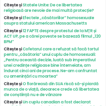
Citește și
Statele Unite: De ce libertatea
religioasă are nevoie de mai multă protecție?
Citește și
Efectele „căsătoriilor” homosexuale
asupra statului american Massachusetts
Citește și
12 FAPTE despre protestul de la MȚR și
ACT UP, pe a cărei poveste se bazează filmul „120
BPM”
Citește și
Cofetarul care a refuzat să facă tortul
pentru „căsătoria” unui cuplu de homosexuali:
„Pentru această decizie, luată sub imperativul
unei credințe religioase bine întemeiate, am
îndurat cinci ani de procese. Ne-am confruntat
cu amenințări cu moartea”
Citește și
O florăreasă din SUA riscă să-și piardă
munca de o viață, deoarece crede că libertatea
de conștiință nu e de vânzare
Citește și
Un cuplu canadian a fost declarat