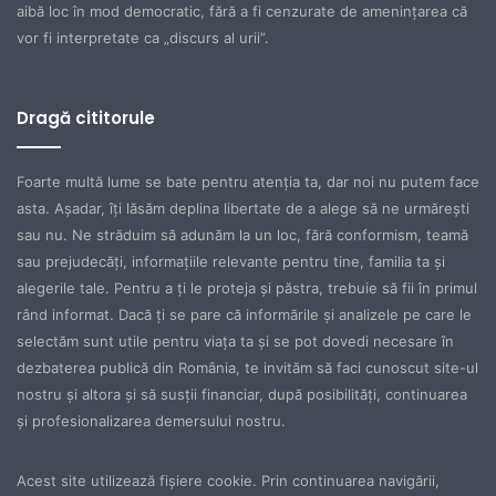
aibă loc în mod democratic, fără a fi cenzurate de ameninţarea că
vor fi interpretate ca „discurs al urii”.
Dragă cititorule
Foarte multă lume se bate pentru atenţia ta, dar noi nu putem face
asta. Aşadar, îţi lăsăm deplina libertate de a alege să ne urmăreşti
sau nu. Ne străduim să adunăm la un loc, fără conformism, teamă
sau prejudecăţi, informaţiile relevante pentru tine, familia ta şi
alegerile tale. Pentru a ţi le proteja şi păstra, trebuie să fii în primul
rând informat. Dacă ţi se pare că informările şi analizele pe care le
selectăm sunt utile pentru viaţa ta şi se pot dovedi necesare în
dezbaterea publică din România, te invităm să faci cunoscut site-ul
nostru şi altora şi să susţii financiar, după posibilităţi, continuarea
şi profesionalizarea demersului nostru.
Acest site utilizează fișiere cookie. Prin continuarea navigării,