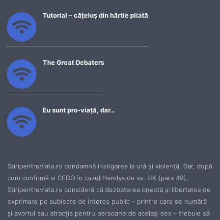
Tutorial – cățeluș din hârtie pliată
The Great Debaters
Eu sunt pro-viață, dar…
Stiripentruviata.ro condamnă instigarea la ură şi violenţă. Dar, după
cum confirmă şi CEDO în cazul Handyside vs. UK (para 49),
Stiripentruviata.ro consideră că dezbaterea onestă şi libertatea de
exprimare pe subiecte de interes public – printre care se numără
şi avortul sau atracţia pentru persoane de acelaşi sex – trebuie să