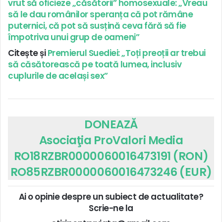
vrut să oficieze „căsătorii” homosexuale: „Vreau
să le dau românilor speranța că pot rămâne
puternici, că pot să susțină ceva fără să fie
împotriva unui grup de oameni”
Citește și
Premierul Suediei: „Toți preoții ar trebui
să căsătorească pe toată lumea, inclusiv
cuplurile de același sex”
DONEAZĂ
Asociaţia ProValori Media
RO18RZBR0000060016473191 (RON)
RO85RZBR0000060016473246 (EUR)
Ai o opinie despre un subiect de actualitate?
Scrie-ne la