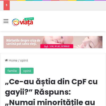
Meniu
Home
/
opinii
familie
opinii
„Ce-au ăștia din CpF cu
gayii?” Răspuns:
„Numai minoritățile au