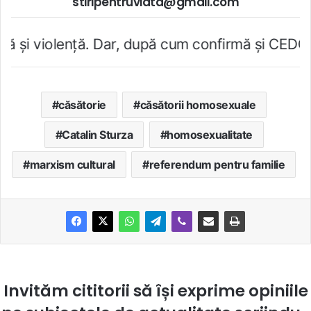
stiripentruviata@gmail.com
 Dar, după cum confirmă şi CEDO în cazul Handysi
căsătorie
căsătorii homosexuale
Catalin Sturza
homosexualitate
marxism cultural
referendum pentru familie
Invităm cititorii să își exprime opiniile