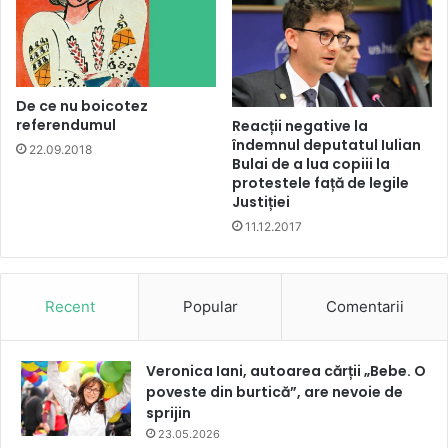
De ce nu boicotez
referendumul
Reacții negative la
îndemnul deputatul Iulian
22.09.2018
Bulai de a lua copiii la
protestele față de legile
Justiției
11.12.2017
Recent
Popular
Comentarii
Veronica Iani, autoarea cărții „Bebe. O
poveste din burtică”, are nevoie de
sprijin
23.05.2026