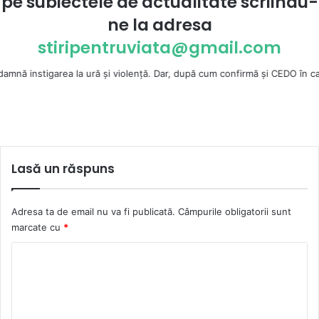
pe subiectele de actualitate scriindu-
ne la
adresa
stiripentruviata@gmail.com
a la ură şi violenţă. Dar, după cum confirmă şi CEDO în cazul Handyside v
Lasă un răspuns
Adresa ta de email nu va fi publicată.
Câmpurile obligatorii sunt
marcate cu
*
C
o
m
e