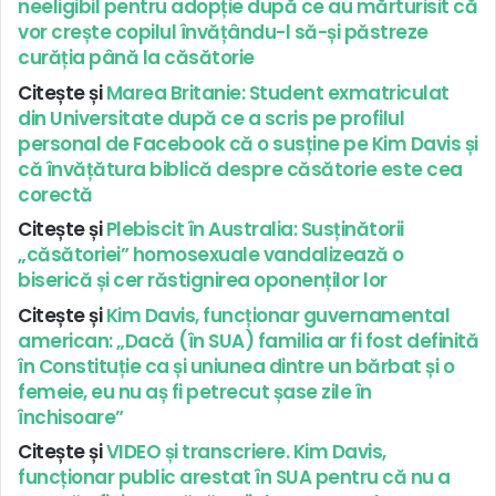
neeligibil pentru adopție după ce au mărturisit că
vor crește copilul învățându-l să-și păstreze
curăția până la căsătorie
Citește și
Marea Britanie: Student exmatriculat
din Universitate după ce a scris pe profilul
personal de Facebook că o susține pe Kim Davis și
că învățătura biblică despre căsătorie este cea
corectă
Citește și
Plebiscit în Australia: Susținătorii
„căsătoriei” homosexuale vandalizează o
biserică și cer răstignirea oponenților lor
Citește și
Kim Davis, funcționar guvernamental
american: „Dacă (în SUA) familia ar fi fost definită
în Constituție ca și uniunea dintre un bărbat și o
femeie, eu nu aș fi petrecut șase zile în
închisoare”
Citește și
VIDEO și transcriere. Kim Davis,
funcționar public arestat în SUA pentru că nu a