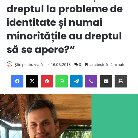
dreptul la probleme de
identitate și numai
minoritățile au dreptul
să se apere?”
Știri pentru viață
16.03.2018
0
se citește în 4 minute
Facebook
X
Pinterest
WhatsApp
Telegram
Viber
Trimite prin email
Tipărește